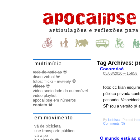
Tag Archives:
p
multimídia
Cocororicó
rede de notícias
💀
05/03/2010 – 15h58
disco virtual
💀
fotos:
flickr
-
multiply
💀
videos
💀
foto: cc kian esqui
video sociedade do automóvel
público-privada cont
video playlist
passado: Velocidade
apocalipse em números
contato
💀
SP (ou a versão p/
em movimento
By
luddista
|
Posted in
c
Comments (3)
vá de bicicleta
use transporte público
vá a pé
O mundo está ao c