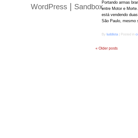
Portando armas bran
|
WordPress
Sandbox
entre Motor e Mort
está vendendo duas
São Paulo, mesmo s
By
luddista
|
Posted in
c
«
Older posts