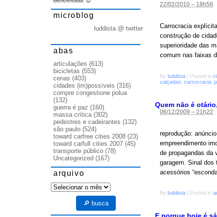
bicicletada
💀
22/02/2010 – 18h56
microblog
Carrocracia explícita
luddista @ twitter
construção de cidad
superioridade das m
abas
comum nas faixas de
articulações
(613)
bicicletas
(553)
By
luddista
|
Posted in
c
cenas
(403)
calçadas
,
carrocracia
,
p
cidades (im)possíveis
(316)
compre congestione polua
(132)
Quem não é otário, 
guerra é paz
(160)
06/12/2009 – 21h22
massa crítica
(302)
pedestres e cadeirantes
(132)
são paulo
(524)
reprodução: anúncio
toward carfree cities 2008
(23)
empreendimento imob
toward carfull cities 2007
(45)
transporte público
(78)
de propagandas da v
Uncategorized
(167)
garagem. Sinal dos
acessórios “escond
arquivo
arquivo
By
luddista
|
Posted in
a
🔎 busca
E porque hoje é s