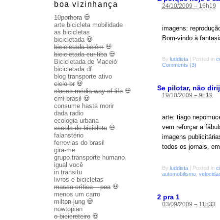
boa vizinhança
24/10/2009 – 16h19
10porhora
💀
arte bicicleta mobilidade
imagens: reprodução
as bicicletas
Bom-vindo à fantasi
bicicletada
💀
bicicletada belém
💀
bicicletada curitiba
💀
By
luddista
|
Posted in
c
Bicicletada de Maceió
Comments (3)
bicicletada df
blog transporte ativo
ciclo br
💀
Se pilotar, não diri
classe média way of life
💀
19/10/2009 – 9h19
cmi brasil
💀
consume hasta morir
dada radio
arte: tiago nepomuce
ecologia urbana
vem reforçar a fábu
escola de bicicleta
💀
falanstério
imagens publicitári
ferrovias do brasil
todos os jornais, e
gira-me
grupo transporte humano
igual você
By
luddista
|
Posted in
c
in transitu
automobilismo
,
velocida
livros e bicicletas
massa crítica – poa
💀
menos um carro
2 pra 1
milton jung
💀
03/09/2009 – 11h33
nowtopian
o bicicreteiro
💀