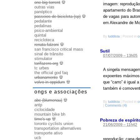
one big torrent
💀
imagem: reprodução 
outras vias
apartamento do Bras
panóptico
passeios de bicicleta (sp)
💀
de vagas para autom
pedalante
em Alexandre de Mor
pedalinas
psico-ambiental
quintal
By
luddista
|
Posted in
c
recicloteca
renata falzoni
💀
san francisco critical mass
Sutil
sinal de trânsito
07/07/2009 – 13h05
stimulator
tarifazero.org
💀
tc urbes
A singela mensagem 
the official god faq
expoentes máximos d
urbanamente
💀
que “carro” é igual 
volvo in oppidum
💀
também é comovente 
ongs e associações
abc (blumenau)
💀
By
luddista
|
Posted in
c
antp
|
Comments (4)
ciclocidade
mountain bike bh
time's up
💀
Pobreza de espírit
toronto cyclists union
21/06/2009 – 11h42
transportation alternatives
transporte ativo
ucb
reprodução: capa de