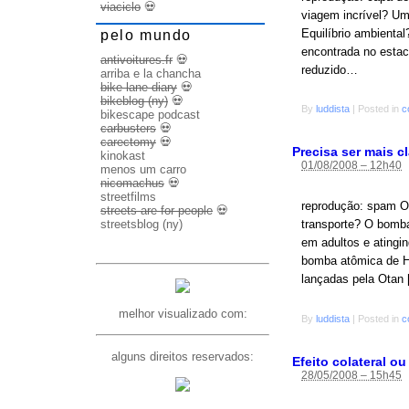
viaciclo
💀
viagem incrível? Um
Equilíbrio ambienta
pelo mundo
encontrada no esta
antivoitures.fr
💀
reduzido…
arriba e la chancha
bike lane diary
💀
bikeblog (ny)
💀
By
luddista
|
Posted in
c
bikescape podcast
carbusters
💀
carectomy
💀
Precisa ser mais c
kinokast
01/08/2008 – 12h40
menos um carro
nicomachus
💀
streetfilms
reprodução: spam O
streets are for people
💀
streetsblog (ny)
transporte? O bombar
em adultos e atingi
bomba atômica de H
lançadas pela Otan
melhor visualizado com:
By
luddista
|
Posted in
c
alguns direitos reservados:
Efeito colateral o
28/05/2008 – 15h45