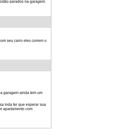
 estão parados na garagem.
 com seu carro eles correm o
os… a garagem ainda tem um
…
sa inda ter que esperar sua
um apartamento com