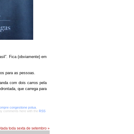
sil”. Fica (obviamente) em
ios para as pessoas.
e anda com dois carros pela
drontada, que carrega para
ompre congestione polua
,
any comments here with the
RSS
letada toda sexta de setembro
»