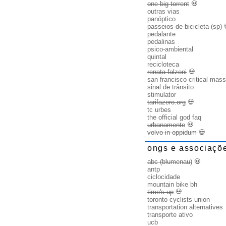
one big torrent
💀
outras vias
panóptico
passeios de bicicleta (sp)
pedalante
pedalinas
psico-ambiental
quintal
recicloteca
renata falzoni
💀
san francisco critical mass
sinal de trânsito
stimulator
tarifazero.org
💀
tc urbes
the official god faq
urbanamente
💀
volvo in oppidum
💀
ongs e associaçõ
abc (blumenau)
💀
antp
ciclocidade
mountain bike bh
time's up
💀
toronto cyclists union
transportation alternatives
transporte ativo
ucb