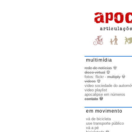
multimídia
rede de notícias
💀
disco virtual
💀
fotos:
flickr
-
multiply
💀
videos
💀
video sociedade do automó
video playlist
apocalipse em números
contato
💀
em movimento
vá de bicicleta
use transporte público
vá a pé