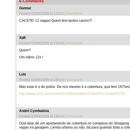
6
Comments
Gunnar
Posted 03/09/2009 at 12h25
|
Permalink
CACETE! 12 vagas! Quem tem tantos carros?!
XpK
Posted 03/09/2009 at 15h24
|
Permalink
Quem?

Um otário 12x !
Luis
Posted 03/09/2009 at 15h24
|
Permalink
Mas esse é o de pobre. De rico mesmo é a cobertura, que tem 1975m
http://www.123i.com.br/ver/2e3260a5496b37cd5424cc104e02572f
André Cymbalista
Posted 03/09/2009 at 18h24
|
Permalink
Ouvi falar de um apartamento de cobertura no complexo do Shopping
vagas na garagem. Lenda urbana ou não, dá para guardar toda a cole