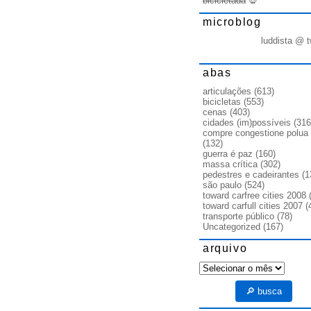
bicicletada
💀
microblog
luddista @ t
abas
articulações
(613)
bicicletas
(553)
cenas
(403)
cidades (im)possíveis
(316
compre congestione polua
(132)
guerra é paz
(160)
massa crítica
(302)
pedestres e cadeirantes
(1
são paulo
(524)
toward carfree cities 2008
(
toward carfull cities 2007
(
transporte público
(78)
Uncategorized
(167)
arquivo
arquivo
🔎 busca