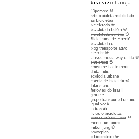
boa vizinhança
10porhora
💀
arte bicicleta mobilidade
as bicicletas
bicicletada
💀
bicicletada belém
💀
bicicletada curitiba
💀
Bicicletada de Maceió
bicicletada df
blog transporte ativo
ciclo br
💀
classe média way of life

cmi brasil
💀
consume hasta morir
dada radio
ecologia urbana
escola de bicicleta
💀
falanstério
ferrovias do brasil
gira-me
grupo transporte humano
igual você
in transitu
livros e bicicletas
massa crítica – poa
💀
menos um carro
milton jung
💀
nowtopian
o bicicreteiro
💀