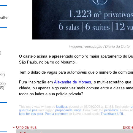
witter
imagem: reprodução / Diário da Corte
)
O castelo acima é apresentado como “o maior apartamento do Bra
São Paulo, no bairro do Morumbi.
Tem o dobro de vagas para automóveis que o número de dormitór
32)
Pura inspiração em
Alexandre de Moraes
, o multi-secretário qu
23)
cidade, ou apenas algo cada vez mais comum entre a classe ame
45)
todos os lados a sua polícia privada?
This entry was written by
luddista
, posted on
03/09/2009 at 11h33
, filed under
c
guerra é paz
and tagged
propaganda
,
vaga
. Bookmark the
permalink
. Follow 
feed for this post
.
Post a comment
or leave a trackback:
Trackback URL
.
«
Olho da Rua
Bicic