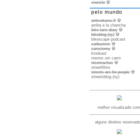
viaciclo
💀
pelo mundo
antivoitures.fr
💀
arriba e la chancha
bike lane diary
💀
bikeblog (ny)
💀
bikescape podcast
carbusters
💀
carectomy
💀
kinokast
menos um carro
nicomachus
💀
streetfilms
streets are for people
💀
streetsblog (ny)
melhor visualizado com
alguns direitos reservad