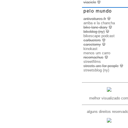
viaciclo
💀
pelo mundo
antivoitures.fr
💀
arriba e la chancha
bike lane diary
💀
bikeblog (ny)
💀
bikescape podcast
carbusters
💀
carectomy
💀
kinokast
menos um carro
nicomachus
💀
streetfilms
streets are for people
💀
streetsblog (ny)
melhor visualizado com
alguns direitos reservad