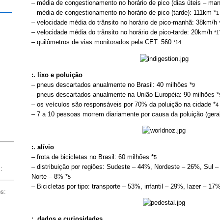
– média de congestionamento no horário de pico (dias úteis – ma
– média de congestionamento no horário de pico (tarde): 111km *
1
– velocidade média do trânsito no horário de pico-manhã: 38km/h
– velocidade média do trânsito no horário de pico-tarde: 20km/h
*1
– quilômetros de vias monitorados pela CET: 560
*14
:. lixo e poluição
– pneus descartados anualmente no Brasil: 40 milhões *
9
– pneus descartados anualmente na União Européia: 90 milhões *
– os veículos são responsáveis por 70% da poluição na cidade *
4
– 7 a 10 pessoas morrem diariamente por causa da poluição (gera
:. alívio
– frota de bicicletas no Brasil: 60 milhões *
5
– distribuição por regiões: Sudeste – 44%, Nordeste – 26%, Sul 
:
Norte – 8% *
5
– Bicicletas por tipo: transporte – 53%, infantil – 29%, lazer – 17
os:
:. dados e curiosidades