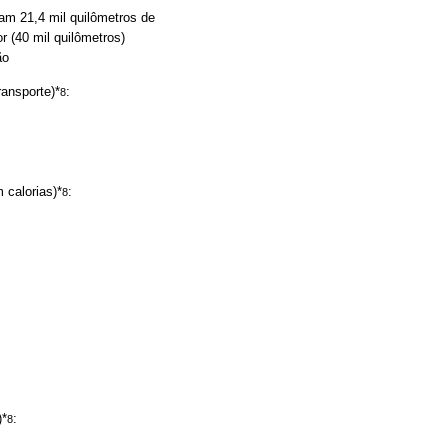
am 21,4 mil quilômetros de
r (40 mil quilômetros)
ão
ansporte)*
:
8
 calorias)*
:
8
)*
:
8