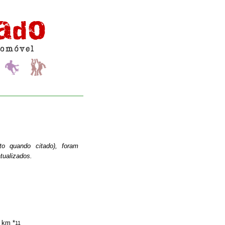
o quando citado), foram
tualizados.
0 km *
11