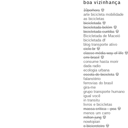
boa vizinhança
10porhora
💀
arte bicicleta mobilidade
as bicicletas
bicicletada
💀
bicicletada belém
💀
bicicletada curitiba
💀
Bicicletada de Maceió
bicicletada df
blog transporte ativo
ciclo br
💀
classe média way of life

cmi brasil
💀
consume hasta morir
dada radio
ecologia urbana
escola de bicicleta
💀
falanstério
ferrovias do brasil
gira-me
grupo transporte humano
igual você
in transitu
livros e bicicletas
massa crítica – poa
💀
menos um carro
milton jung
💀
nowtopian
o bicicreteiro
💀