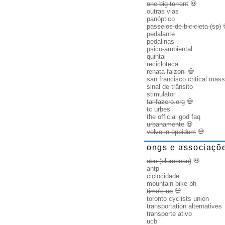
one big torrent
💀
outras vias
panóptico
passeios de bicicleta (sp)
pedalante
pedalinas
psico-ambiental
quintal
recicloteca
renata falzoni
💀
san francisco critical mass
sinal de trânsito
stimulator
tarifazero.org
💀
tc urbes
the official god faq
urbanamente
💀
volvo in oppidum
💀
ongs e associaçõ
abc (blumenau)
💀
antp
ciclocidade
mountain bike bh
time's up
💀
toronto cyclists union
transportation alternatives
transporte ativo
ucb