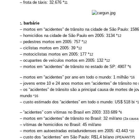
– frota de táxis: 32.676 *
11
:. barbárie
– mortos em “acidentes” de trânsito na cidade de São Paulo: 1586
– homicídios na cidade de São Paulo em 2005: 3134 *
12
– pedestres mortos em 2005: 757 *
12
– ciclistas mortos em 2005: 39 *
12
– motociclistas mortos em 2005: 177 *
12

– ocupantes de veículos mortos em 2005: 132 *
12
– mortos em “acidentes” de trânsito no estado de SP: 4907 *
6
– mortos em “acidentes” por ano em todo o mundo: 1 milhão
*16
– jovens entre 10 e 24 anos mortos em “acidentes” de trânsito n
– os “acidentes” de trânsito são a principal causa de mortes de j
mundo
*16
– custo estimado dos “acidentes” em todo o mundo: US$ 518 bi
*
– “acidentes” com vítimas no Brasil em 2003: 333.689 *
6
– mortos em “acidentes” de trânsito no Brasil: 32 mil/ano
(2a causa
– vítimas de homicídios no Brasil: 45 mil/ano
– mortos em autoestradas estadunidenses em 2005: 43.443
*10
– custo dos “acidentes” em São Paulo: R$1,4 bi/ano
(IPEA/ANTP)