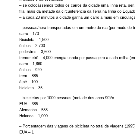
– se colocássemos todos os carros da cidade uma linha reta, seri
fila, mais da metade da circunferência da Terra na linha do Equado
– a cada 23 minutos a cidade ganha um carro a mais em circulaç
– pessoas/hora transportadas em um metro de rua (por modo de tr
carro – 170
Bicicleta – 1,500
ônibus – 2,700
pedestres – 3,600
trem/metrô – 4,000-energia usada por passageiro a cada milha (em
carro – 1,860
ônibus – 920
trem – 885
à pé – 100
bicicleta – 35
– bicicletas por 1000 pessoas (metade dos anos 90)*
:
8
EUA – 385
Alemanha – 588
Holanda – 1,000
– Porcentagem das viagens de bicicleta no total de viagens (1995
EUA – 1