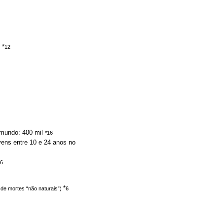
 *
12
o mundo: 400 mil
*16
ovens entre 10 e 24 anos no
16
*
 de mortes “não naturais”)
6