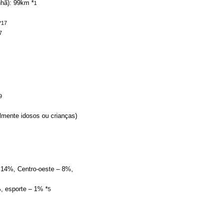
nhã): 99km *
1
*17
7
9
lmente idosos ou crianças)
– 14%, Centro-oeste – 8%,
%, esporte – 1% *
5