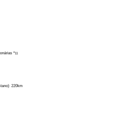
onárias *
11
stano): 220km