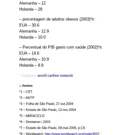
Alemanha – 12
Holanda – 28
– porcentagem de adultos obesos (2003)*
:
8
EUA – 30.6
Alemanha – 12.9
Holanda – 10.0
– Percentual do PIB gasto com saúde (2002)*
:
8
EUA – 14.6
Alemanha – 10.9
Holanda – 8.8
* imagens:
world carfree network
:. fontes
*1 – CET
*2 – ANTP
*3 – Folha de São Paulo, 27.out.2004
*4 – Estado de São Paulo, 13.nov.2004
*5 – ABRACICLO
*6 – Dentatran / 2003
*7 – Estado de São Paulo, 09.mar.2006, p.C6
*8 – Worldwatch:
http://www.worldwatch.org/node/4057