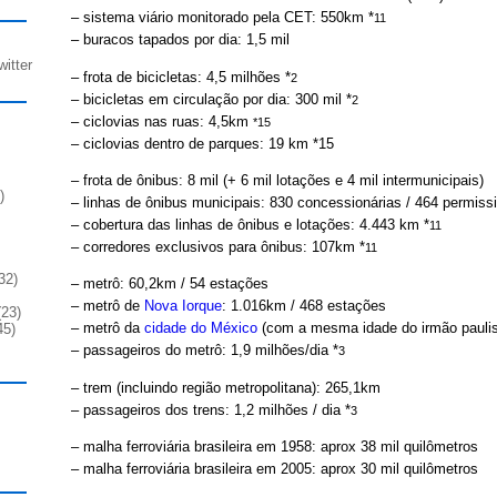
– sistema viário monitorado pela CET: 550km *
11
– buracos tapados por dia: 1,5 mil
witter
– frota de bicicletas: 4,5 milhões *
2
– bicicletas em circulação por dia: 300 mil *
2
– ciclovias nas ruas: 4,5km
*15
– ciclovias dentro de parques: 19 km *15
– frota de ônibus: 8 mil (+ 6 mil lotações e 4 mil intermunicipais)
)
– linhas de ônibus municipais: 830 concessionárias / 464 permissi
– cobertura das linhas de ônibus e lotações: 4.443 km *
11
– corredores exclusivos para ônibus: 107km *
11
32)
– metrô: 60,2km / 54 estações
– metrô de
Nova Iorque
: 1.016km / 468 estações
23)
– metrô da
cidade do México
(com a mesma idade do irmão pauli
45)
– passageiros do metrô: 1,9 milhões/dia *
3
– trem (incluindo região metropolitana): 265,1km
– passageiros dos trens: 1,2 milhões / dia *
3
– malha ferroviária brasileira em 1958: aprox 38 mil quilômetros
– malha ferroviária brasileira em 2005: aprox 30 mil quilômetros