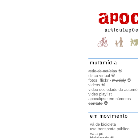
multimídia
rede de notícias
💀
disco virtual
💀
fotos:
flickr
-
multiply
💀
videos
💀
video sociedade do automó
video playlist
apocalipse em números
contato
💀
em movimento
vá de bicicleta
use transporte público
vá a pé