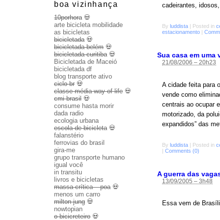
boa vizinhança
cadeirantes, idosos
10porhora
💀
arte bicicleta mobilidade
By
luddista
|
Posted in
c
as bicicletas
estacionamento
|
Comme
bicicletada
💀
bicicletada belém
💀
bicicletada curitiba
💀
Sua casa em uma 
Bicicletada de Maceió
21/08/2006 – 20h23
bicicletada df
blog transporte ativo
ciclo br
💀
A cidade feita para
classe média way of life
💀
vende como eliminad
cmi brasil
💀
centrais ao ocupar 
consume hasta morir
dada radio
motorizado, da polu
ecologia urbana
expandidos” das met
escola de bicicleta
💀
falanstério
ferrovias do brasil
By
luddista
|
Posted in
c
gira-me
|
Comments (0)
grupo transporte humano
igual você
in transitu
A guerra das vaga
livros e bicicletas
13/09/2005 – 3h48
massa crítica – poa
💀
menos um carro
milton jung
💀
Essa vem de Brasíli
nowtopian
o bicicreteiro
💀