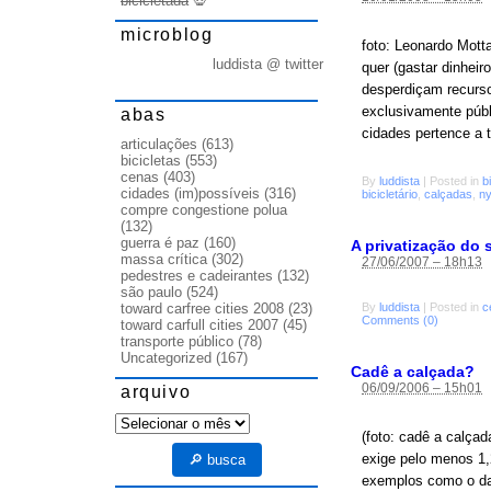
bicicletada
💀
microblog
foto: Leonardo Mott
luddista @ twitter
quer (gastar dinhei
desperdiçam recurso
exclusivamente púb
abas
cidades pertence a 
articulações
(613)
bicicletas
(553)
cenas
(403)
By
luddista
|
Posted in
b
cidades (im)possíveis
(316)
bicicletário
,
calçadas
,
n
compre congestione polua
(132)
guerra é paz
(160)
A privatização do 
massa crítica
(302)
27/06/2007 – 18h13
pedestres e cadeirantes
(132)
são paulo
(524)
By
luddista
|
Posted in
c
toward carfree cities 2008
(23)
Comments (0)
toward carfull cities 2007
(45)
transporte público
(78)
Uncategorized
(167)
Cadê a calçada?
06/09/2006 – 15h01
arquivo
arquivo
(foto: cadê a calçad
exige pelo menos 1,2
🔎 busca
exemplos como o da f