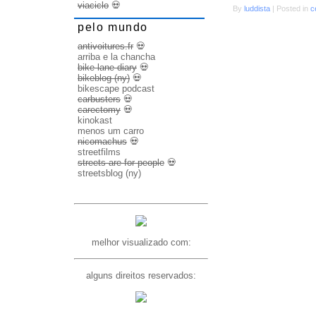
viaciclo
💀
By
luddista
|
Posted in
c
pelo mundo
antivoitures.fr
💀
arriba e la chancha
bike lane diary
💀
bikeblog (ny)
💀
bikescape podcast
carbusters
💀
carectomy
💀
kinokast
menos um carro
nicomachus
💀
streetfilms
streets are for people
💀
streetsblog (ny)
melhor visualizado com:
alguns direitos reservados: