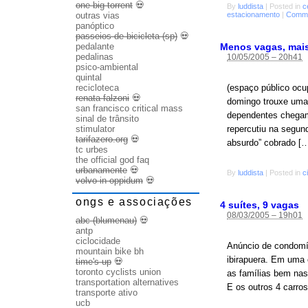
one big torrent
💀
By
luddista
|
Posted in
c
estacionamento
|
Comme
outras vias
panóptico
passeios de bicicleta (sp)
💀
Menos vagas, mais 
pedalante
pedalinas
10/05/2005 – 20h41
psico-ambiental
quintal
recicloteca
(espaço público ocu
renata falzoni
💀
domingo trouxe uma 
san francisco critical mass
dependentes chegam 
sinal de trânsito
stimulator
repercutiu na segun
tarifazero.org
💀
absurdo” cobrado [
tc urbes
the official god faq
urbanamente
💀
By
luddista
|
Posted in
c
volvo in oppidum
💀
ongs e associações
4 suítes, 9 vagas
08/03/2005 – 19h01
abc (blumenau)
💀
antp
ciclocidade
Anúncio de condomín
mountain bike bh
ibirapuera. Em uma
time's up
💀
toronto cyclists union
as famílias bem nas
transportation alternatives
E os outros 4 carr
transporte ativo
ucb