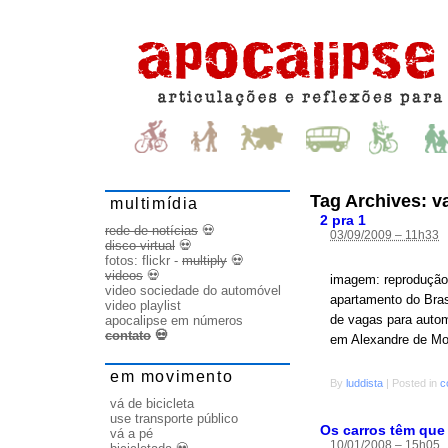
Tag Archives:
v
multimídia
2 pra 1
rede de notícias
💀
03/09/2009 – 11h33
disco virtual
💀
fotos:
flickr
-
multiply
💀
videos
💀
imagem: reprodução 
video sociedade do automóvel
apartamento do Bras
video playlist
de vagas para autom
apocalipse em números
contato
💀
em Alexandre de Mor
em movimento
By
luddista
|
Posted in
c
vá de bicicleta
use transporte público
Os carros têm que
vá a pé
10/01/2008 – 15h05