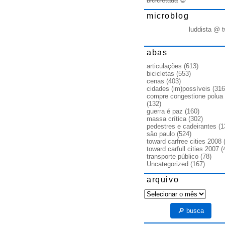
bicicletada
💀
microblog
luddista @ t
abas
articulações
(613)
bicicletas
(553)
cenas
(403)
cidades (im)possíveis
(316
compre congestione polua
(132)
guerra é paz
(160)
massa crítica
(302)
pedestres e cadeirantes
(1
são paulo
(524)
toward carfree cities 2008
(
toward carfull cities 2007
(
transporte público
(78)
Uncategorized
(167)
arquivo
arquivo
🔎 busca