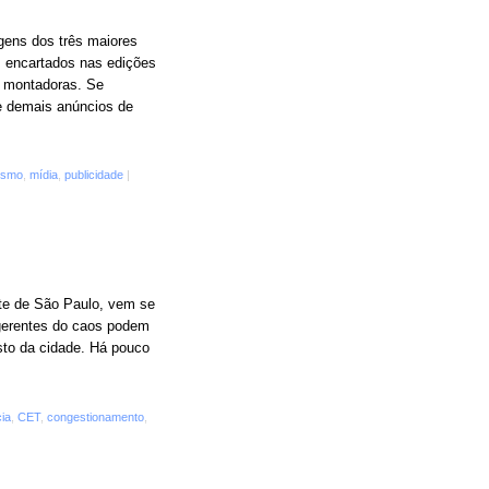
agens dos três maiores
m encartados nas edições
s montadoras. Se
 e demais anúncios de
lismo
,
mídia
,
publicidade
|
te de São Paulo, vem se
gerentes do caos podem
esto da cidade. Há pouco
ia
,
CET
,
congestionamento
,