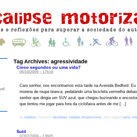
Tag Archives:
agressividade
Cinco segundos ou uma vida?
06/10/2009 – 17h16
Caro senhor, nos encontramos esta tarde na Avenida Bedford. Eu
vel
morena de roupa branca, pedalando uma bicicleta vermelha debai
senhor que dirigia um SUV azul, que chegou buzinando e encostou
que tentou me jogar para fora da ciclofaixa antes de me […]
By
luddista
|
Posted in
bicicletas
,
cidades (im)possíveis
|
Also tagged
carta
,
vel
Sutil
07/07/2009 – 13h05