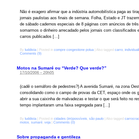
Não é exagero afirmar que a indústria automobilística paga as tir
jornais paulistas aos finais de semana. Folha, Estado e JT traze
de sábado cadernos especiais de 8 páginas com anúncios de trê
somarmos o dinheiro arrecadado pelos jornais com classificados
carros publicados […]
By
luddista
|
Posted in
compre congestione polua
|
Also tagged
carro
,
individua
Comments (9)

Motos na Sumaré ou “Verde? Que verde?”
17/10/2006 – 20h05
(cadê o semáforo de pedestres?) A avenida Sumaré, na zona Oes
consolidando como o campo de provas da CET, espaço onde os 
abrir a sua caixinha de malvadezas e testar o que será feito no r
tempo implantaram uma faixa segregada para […]
By
luddista
|
Posted in
cidades (im)possíveis
,
são paulo
|
Also tagged
carrocrac
motos
,
sumaré
,
veja
|
Comments (0)
Sobre propaganda e gentileza