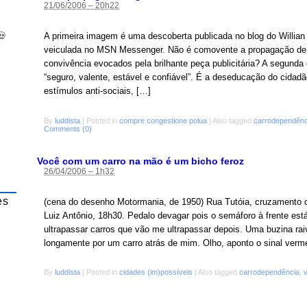
21/06/2006 – 20h22
💀
A primeira imagem é uma descoberta publicada no blog do Willian
veiculada no MSN Messenger. Não é comovente a propagação de
convivência evocados pela brilhante peça publicitária? A segunda 
“seguro, valente, estável e confiável”. É a deseducação do cidadã
estímulos anti-sociais, […]
By
luddista
|
Posted in
compre congestione polua
|
Also tagged
carrodependênc
Comments (0)
Você com um carro na mão é um bicho feroz
26/04/2006 – 1h32
es
(cena do desenho Motormania, de 1950) Rua Tutóia, cruzamento 
Luiz Antônio, 18h30. Pedalo devagar pois o semáforo à frente es
ultrapassar carros que vão me ultrapassar depois. Uma buzina ra
longamente por um carro atrás de mim. Olho, aponto o sinal ver
By
luddista
|
Posted in
cidades (im)possíveis
|
Also tagged
carrodependência
,
v