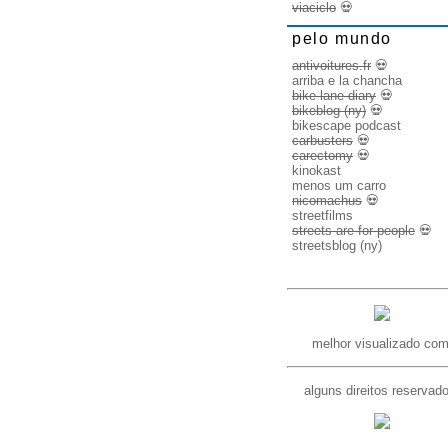
viaciclo
💀
pelo mundo
antivoitures.fr
💀
arriba e la chancha
bike lane diary
💀
bikeblog (ny)
💀
bikescape podcast
carbusters
💀
carectomy
💀
kinokast
menos um carro
nicomachus
💀
streetfilms
streets are for people
💀
streetsblog (ny)
melhor visualizado com
alguns direitos reservad