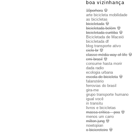
boa vizinhança
10porhora
💀
arte bicicleta mobilidade
as bicicletas
bicicletada
💀
bicicletada belém
💀
bicicletada curitiba
💀
Bicicletada de Maceió
bicicletada df
blog transporte ativo
ciclo br
💀
classe média way of life

cmi brasil
💀
consume hasta morir
dada radio
ecologia urbana
escola de bicicleta
💀
falanstério
ferrovias do brasil
gira-me
grupo transporte humano
igual você
in transitu
livros e bicicletas
massa crítica – poa
💀
menos um carro
milton jung
💀
nowtopian
o bicicreteiro
💀