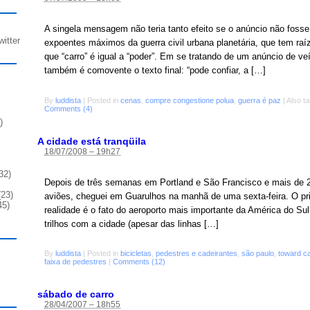
A singela mensagem não teria tanto efeito se o anúncio não foss
witter
expoentes máximos da guerra civil urbana planetária, que tem raí
que “carro” é igual a “poder”. Em se tratando de um anúncio de veí
também é comovente o texto final: “pode confiar, a […]
By
luddista
|
Posted in
cenas
,
compre congestione polua
,
guerra é paz
|
Also t
Comments (4)
)
A cidade está tranqüila
18/07/2008 – 19h27
32)
Depois de três semanas em Portland e São Francisco e mais de 2
23)
aviões, cheguei em Guarulhos na manhã de uma sexta-feira. O pr
45)
realidade é o fato do aeroporto mais importante da América do Sul
trilhos com a cidade (apesar das linhas […]
By
luddista
|
Posted in
bicicletas
,
pedestres e cadeirantes
,
são paulo
,
toward ca
faixa de pedestres
|
Comments (12)
sábado de carro
28/04/2007 – 18h55