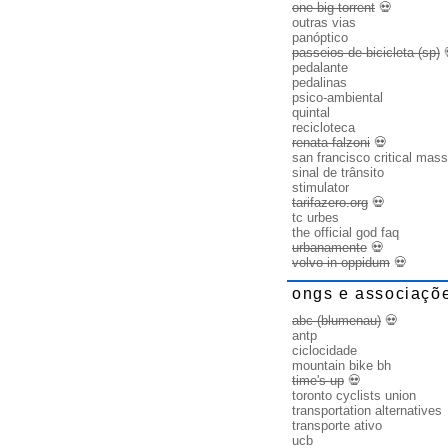
one big torrent
💀
outras vias
panóptico
passeios de bicicleta (sp)
pedalante
pedalinas
psico-ambiental
quintal
recicloteca
renata falzoni
💀
san francisco critical mass
sinal de trânsito
stimulator
tarifazero.org
💀
tc urbes
the official god faq
urbanamente
💀
volvo in oppidum
💀
ongs e associaçõ
abc (blumenau)
💀
antp
ciclocidade
mountain bike bh
time's up
💀
toronto cyclists union
transportation alternatives
transporte ativo
ucb