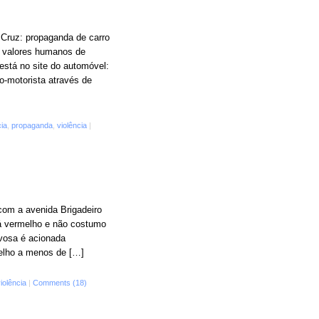
 Cruz: propaganda de carro
 valores humanos de
está no site do automóvel:
o-motorista através de
ia
,
propaganda
,
violência
|
com a avenida Brigadeiro
tá vermelho e não costumo
ivosa é acionada
melho a menos de […]
iolência
|
Comments (18)