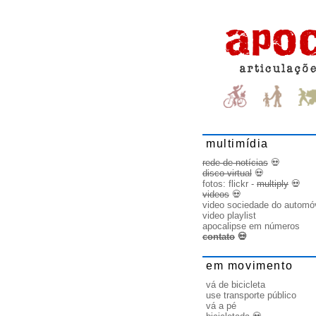
multimídia
rede de notícias
💀
disco virtual
💀
fotos:
flickr
-
multiply
💀
videos
💀
video sociedade do automó
video playlist
apocalipse em números
contato
💀
em movimento
vá de bicicleta
use transporte público
vá a pé