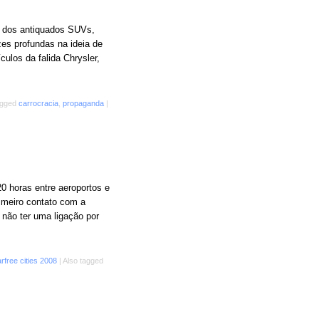
e dos antiquados SUVs,
zes profundas na ideia de
culos da falida Chrysler,
agged
carrocracia
,
propaganda
|
0 horas entre aeroportos e
imeiro contato com a
 não ter uma ligação por
rfree cities 2008
|
Also tagged