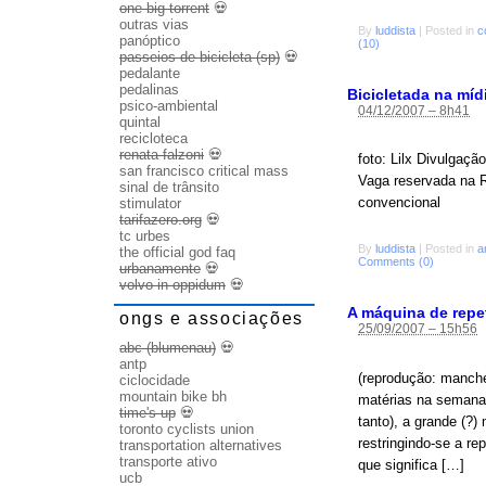
one big torrent
💀
outras vias
By
luddista
|
Posted in
c
panóptico
(10)
passeios de bicicleta (sp)
💀
pedalante
pedalinas
Bicicletada na míd
psico-ambiental
04/12/2007 – 8h41
quintal
recicloteca
renata falzoni
💀
foto: Lilx Divulgaç
san francisco critical mass
Vaga reservada na 
sinal de trânsito
convencional
stimulator
tarifazero.org
💀
tc urbes
By
luddista
|
Posted in
a
the official god faq
Comments (0)
urbanamente
💀
volvo in oppidum
💀
A máquina de repe
ongs e associações
25/09/2007 – 15h56
abc (blumenau)
💀
antp
(reprodução: manche
ciclocidade
mountain bike bh
matérias na semana
time's up
💀
tanto), a grande (?
toronto cyclists union
restringindo-se a re
transportation alternatives
transporte ativo
que significa […]
ucb