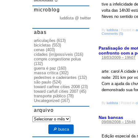
bicicletada
💀
tive a infelicidade
microblog
volta das 14h30 est
Neves no sentido ce
luddista @ twitter
By
luddista
|
Posted in
a
abas
Comments (5)
articulações
(613)
bicicletas
(553)
Paralisação de mo
cenas
(403)
confronto com a po
cidades (im)possíveis
(316)
18/03/2009 – 19h07
compre congestione polua
(132)
guerra é paz
(160)
arte: carol A cidade
massa crítica
(302)
noite: 201 km por v
pedestres e cadeirantes
(132)
são paulo
(524)
Com a ajuda da chuv
toward carfree cities 2008
(23)
demonstrado sua for
toward carfull cities 2007
(45)
transporte público
(78)
Uncategorized
(167)
By
luddista
|
Posted in
c
arquivo
Nas bancas
arquivo
09/08/2008 – 15h48
🔎 busca
Edição especial da 