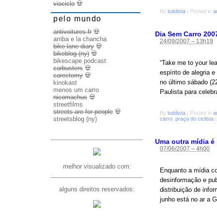
viaciclo
💀
By
luddista
|
Posted in
a
pelo mundo
antivoitures.fr
💀
Dia Sem Carro 200
arriba e la chancha
24/09/2007 – 13h19
bike lane diary
💀
bikeblog (ny)
💀
bikescape podcast
“Take me to your lea
carbusters
💀
espírito de alegria 
carectomy
💀
no último sábado (22
kinokast
menos um carro
Paulista para celeb
nicomachus
💀
streetfilms
streets are for people
💀
By
luddista
|
Posted in
a
streetsblog (ny)
carro
,
praça do ciclista
|
Uma outra mídia é
07/06/2007 – 4h00
melhor visualizado com:
Enquanto a mídia cor
desinformação e publ
alguns direitos reservados:
distribuição de info
junho está no ar a 