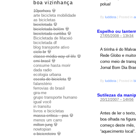
boa vizinhança
polua!
10porhora
💀
arte bicicleta mobilidade
By
luddista
|
Posted in
a
as bicicletas
bicicletada
💀
bicicletada belém
💀
Espelho ou lanter
bicicletada curitiba
💀
27/05/2008 – 13h34
Bicicletada de Maceió
bicicletada df
blog transporte ativo
A tirinha é do Malva
ciclo br
💀
Rede Globo e muitos
classe média way of life
💀
cmi brasil
💀
como meio de transp
consume hasta morir
Jornal Bom Dia Bras
dada radio
ecologia urbana
escola de bicicleta
💀
By
luddista
|
Posted in
b
falanstério
ferrovias do brasil
gira-me
Sutilezas da manip
grupo transporte humano
20/12/2007 – 14h56
igual você
in transitu
livros e bicicletas
Antes de ler o text
massa crítica – poa
💀
boa olhada na figur
menos um carro
milton jung
💀
começo deste mês, u
nowtopian
“aquecimento local”
o bicicreteiro
💀