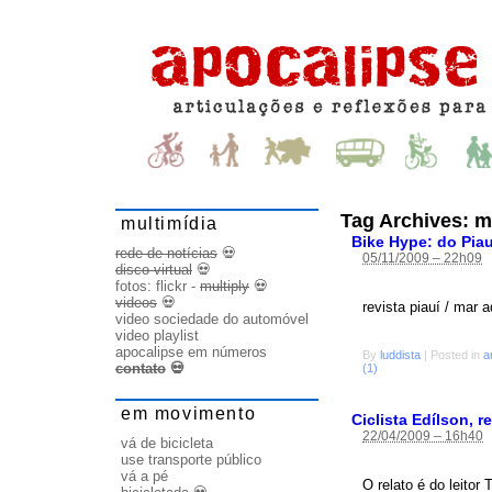
Tag Archives:
m
multimídia
Bike Hype: do Piau
rede de notícias
💀
05/11/2009 – 22h09
disco virtual
💀
fotos:
flickr
-
multiply
💀
videos
💀
revista piauí / mar a
video sociedade do automóvel
video playlist
apocalipse em números
By
luddista
|
Posted in
a
contato
💀
(1)
em movimento
Ciclista Edílson,
22/04/2009 – 16h40
vá de bicicleta
use transporte público
vá a pé
O relato é do leito