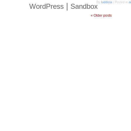
By
luddista
|
Posted in
a
|
WordPress
Sandbox
«
Older posts