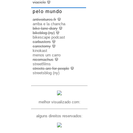
viaciclo
💀
pelo mundo
antivoitures.fr
💀
arriba e la chancha
bike lane diary
💀
bikeblog (ny)
💀
bikescape podcast
carbusters
💀
carectomy
💀
kinokast
menos um carro
nicomachus
💀
streetfilms
streets are for people
💀
streetsblog (ny)
melhor visualizado com:
alguns direitos reservados: