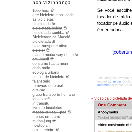
boa vizinhança
Se você escolhe
10porhora
💀
arte bicicleta mobilidade
tocador de mídia
as bicicletas
tocador de áudio 
bicicletada
💀
bicicletada belém
💀
é mercadoria.
bicicletada curitiba
💀
Bicicletada de Maceió
bicicletada df
blog transporte ativo
ciclo br
💀
[cobertu
classe média way of life
💀
cmi brasil
💀
consume hasta morir
dada radio
ecologia urbana
escola de bicicleta
💀
This entry was written 
falanstério
tagged
g8
,
mídia
. Book
comment
or leave a tra
ferrovias do brasil
gira-me
grupo transporte humano
«
Vídeo da bicicletada d
igual você
in transitu
One
Comment
livros e bicicletas
massa crítica – poa
💀
Anonymous
menos um carro
Posted 08/06/2007 a
milton jung
💀
Vídeo mostrando cicl
nowtopian
o bicicreteiro
💀
http://video.globo.co