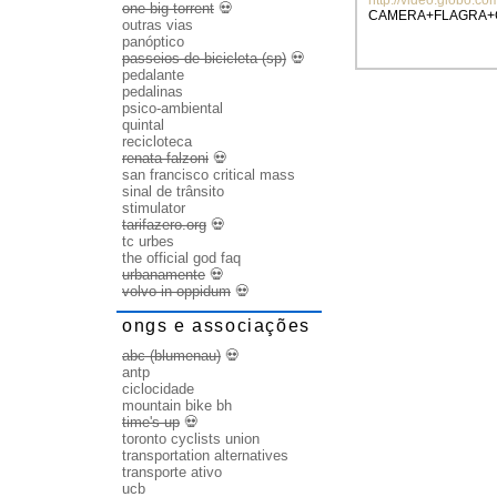
one big torrent
💀
CAMERA+FLAGRA+C
outras vias
panóptico
passeios de bicicleta (sp)
💀
pedalante
pedalinas
psico-ambiental
quintal
recicloteca
renata falzoni
💀
san francisco critical mass
sinal de trânsito
stimulator
tarifazero.org
💀
tc urbes
the official god faq
urbanamente
💀
volvo in oppidum
💀
ongs e associações
abc (blumenau)
💀
antp
ciclocidade
mountain bike bh
time's up
💀
toronto cyclists union
transportation alternatives
transporte ativo
ucb