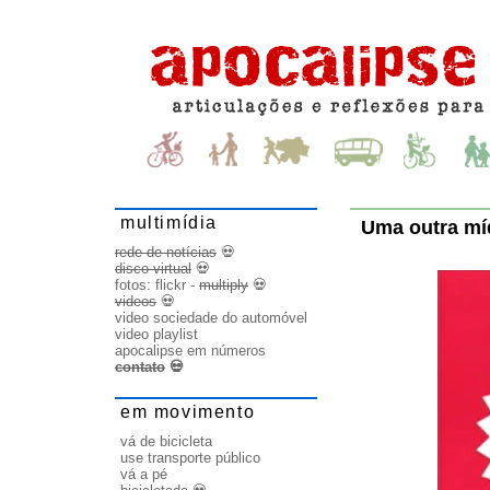
multimídia
Uma outra míd
rede de notícias
💀
disco virtual
💀
fotos:
flickr
-
multiply
💀
videos
💀
video sociedade do automóvel
video playlist
apocalipse em números
contato
💀
em movimento
vá de bicicleta
use transporte público
vá a pé