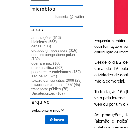
bicicletada
💀
microblog
luddista @ twitter
abas
articulações
(613)
Enquanto a mídia co
bicicletas
(553)
cenas
(403)
desinformação e pub
cidades (im)possíveis
(316)
distribuição de info
compre congestione polua
(132)
Desde o dia 2 de
guerra é paz
(160)
massa crítica
(302)
canal de TV pela
pedestres e cadeirantes
(132)
atividades de co
são paulo
(524)
toward carfree cities 2008
(23)
mídia comercial.
toward carfull cities 2007
(45)
transporte público
(78)
Todo dia, às 16h (
Uncategorized
(167)
vivo pela interne
arquivo
web ou por um cl
arquivo
As produções, 
🔎 busca
(alemão e inglê
colaborativas em 