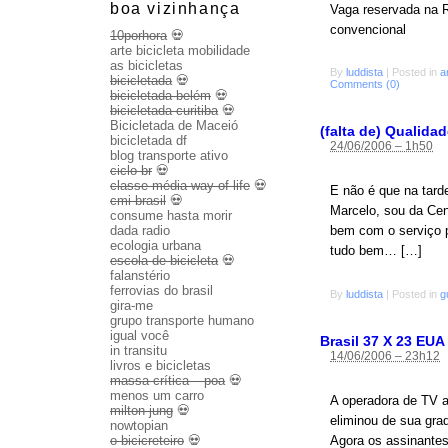
boa vizinhança
Vaga reservada na 
convencional
10porhora
💀
arte bicicleta mobilidade
as bicicletas
By
luddista
|
Posted in
a
bicicletada
💀
Comments (0)
bicicletada belém
💀
bicicletada curitiba
💀
Bicicletada de Maceió
(falta de) Qualida
bicicletada df
24/06/2006 – 1h50
blog transporte ativo
ciclo br
💀
classe média way of life
💀
E não é que na tard
cmi brasil
💀
Marcelo, sou da Cent
consume hasta morir
dada radio
bem com o serviço p
ecologia urbana
tudo bem… […]
escola de bicicleta
💀
falanstério
ferrovias do brasil
By
luddista
|
Posted in
g
gira-me
grupo transporte humano
igual você
Brasil 37 X 23 EUA
in transitu
14/06/2006 – 23h12
livros e bicicletas
massa crítica – poa
💀
menos um carro
A operadora de TV a
milton jung
💀
eliminou de sua gr
nowtopian
o bicicreteiro
💀
Agora os assinantes