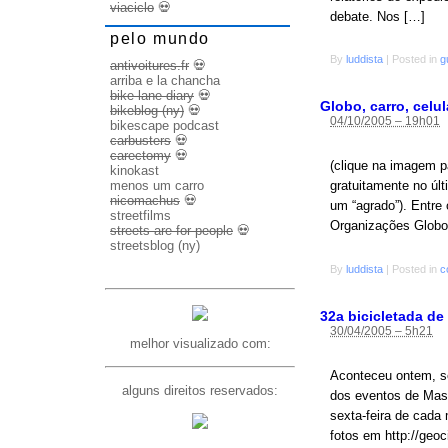
viaciclo
💀
debate. Nos […]
pelo mundo
By
luddista
|
Posted in
g
antivoitures.fr
💀
arriba e la chancha
bike lane diary
💀
Globo, carro, celul
bikeblog (ny)
💀
04/10/2005 – 19h01
bikescape podcast
carbusters
💀
carectomy
💀
(clique na imagem p
kinokast
menos um carro
gratuitamente no úl
nicomachus
💀
um “agrado”). Entre
streetfilms
Organizações Globo 
streets are for people
💀
streetsblog (ny)
By
luddista
|
Posted in
c
32a bicicletada de
30/04/2005 – 5h21
melhor visualizado com:
Aconteceu ontem, se
alguns direitos reservados:
dos eventos de Mass
sexta-feira de cada 
fotos em http://geo