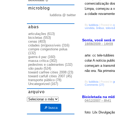
bicicletada
💀
comercialização dos
microblog
Limpa, começou a ven
a cidade novamente
luddista @ twitter
By
luddista
|
Posted in
c
abas
vendida
,
ônibus
,
televis
articulações
(613)
bicicletas
(553)
Sorria, você será 
cenas
(403)
18/08/2009 – 14h59
cidades (im)possíveis
(316)
compre congestione polua
(132)
arte: cc tele-tubbie
guerra é paz
(160)
colar A notícia publ
massa crítica
(302)
pedestres e cadeirantes
(132)
começam a transmiti
são paulo
(524)
não era. Na primeira
toward carfree cities 2008
(23)
toward carfull cities 2007
(45)
transporte público
(78)
By
luddista
|
Posted in
g
Uncategorized
(167)
Comments (27)
arquivo
Bicicletada na míd
arquivo
04/12/2007 – 8h41
🔎 busca
foto: Lilx Divulgaç