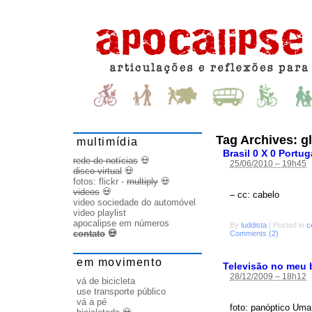
Tag Archives:
g
multimídia
Brasil 0 X 0 Portug
rede de notícias
💀
25/06/2010 – 19h45
disco virtual
💀
fotos:
flickr
-
multiply
💀
videos
💀
– cc: cabelo
video sociedade do automóvel
video playlist
apocalipse em números
By
luddista
|
Posted in
c
contato
💀
Comments (2)
em movimento
Televisão no meu 
28/12/2009 – 18h12
vá de bicicleta
use transporte público
vá a pé
foto: panóptico Uma