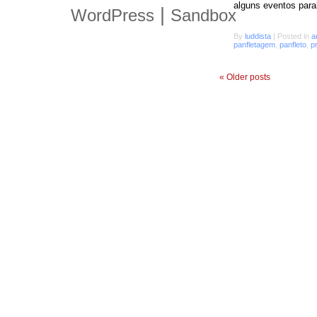
alguns eventos paral
|
WordPress
Sandbox
By
luddista
|
Posted in
a
panfletagem
,
panfleto
,
p
«
Older posts