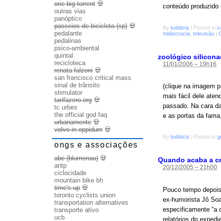
one big torrent
💀
conteúdo produzido 
outras vias
panóptico
passeios de bicicleta (sp)
💀
By
luddista
|
Posted in
c
pedalante
midiocracia
,
televisão
|
pedalinas
psico-ambiental
quintal
zoológico silicon
recicloteca
11/01/2006 – 19h16
renata falzoni
💀
san francisco critical mass
sinal de trânsito
(clique na imagem p
stimulator
mais fácil dele ate
tarifazero.org
💀
passado. Na cara da 
tc urbes
the official god faq
e as portas da fama
urbanamente
💀
volvo in oppidum
💀
By
luddista
|
Posted in
g
ongs e associações
abc (blumenau)
💀
Quando acaba a cr
antp
20/12/2005 – 21h00
ciclocidade
mountain bike bh
time's up
💀
Pouco tempo depois 
toronto cyclists union
ex-humorista Jô Soa
transportation alternatives
especificamente “a c
transporte ativo
ucb
relatórios do expedi