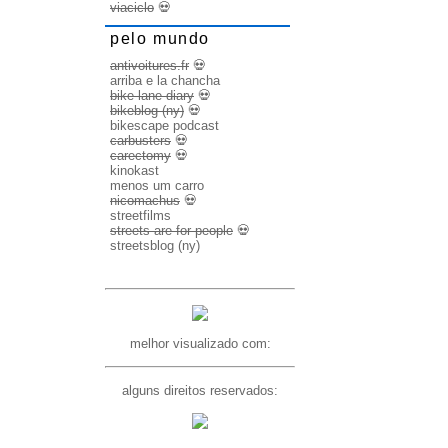
viaciclo
💀
pelo mundo
antivoitures.fr
💀
arriba e la chancha
bike lane diary
💀
bikeblog (ny)
💀
bikescape podcast
carbusters
💀
carectomy
💀
kinokast
menos um carro
nicomachus
💀
streetfilms
streets are for people
💀
streetsblog (ny)
melhor visualizado com:
alguns direitos reservados: