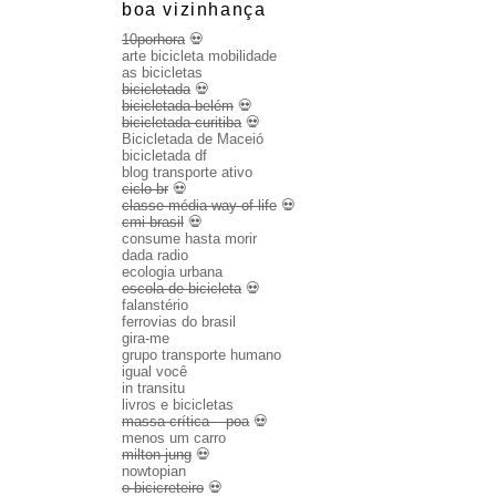
boa vizinhança
10porhora
💀
arte bicicleta mobilidade
as bicicletas
bicicletada
💀
bicicletada belém
💀
bicicletada curitiba
💀
Bicicletada de Maceió
bicicletada df
blog transporte ativo
ciclo br
💀
classe média way of life
💀
cmi brasil
💀
consume hasta morir
dada radio
ecologia urbana
escola de bicicleta
💀
falanstério
ferrovias do brasil
gira-me
grupo transporte humano
igual você
in transitu
livros e bicicletas
massa crítica – poa
💀
menos um carro
milton jung
💀
nowtopian
o bicicreteiro
💀