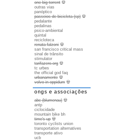
one big torrent
💀
outras vias
panóptico
passeios de bicicleta (sp)
💀
pedalante
pedalinas
psico-ambiental
quintal
recicloteca
renata falzoni
💀
san francisco critical mass
sinal de trânsito
stimulator
tarifazero.org
💀
tc urbes
the official god faq
urbanamente
💀
volvo in oppidum
💀
ongs e associações
abc (blumenau)
💀
antp
ciclocidade
mountain bike bh
time's up
💀
toronto cyclists union
transportation alternatives
transporte ativo
ucb