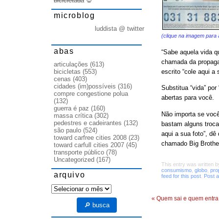
bicicletada
💀
microblog
luddista @ twitter
(clique na imagem para 
abas
“Sabe aquela vida qu
chamada da propaga
articulações
(613)
escrito “cole aqui a 
bicicletas
(553)
cenas
(403)
cidades (im)possíveis
(316)
Substitua “vida” por
compre congestione polua
abertas para você.
(132)
guerra é paz
(160)
Não importa se você
massa crítica
(302)
pedestres e cadeirantes
(132)
bastam alguns troca
são paulo
(524)
aqui a sua foto”, dê
toward carfree cities 2008
(23)
chamado Big Brothe
toward carfull cities 2007
(45)
transporte público
(78)
Uncategorized
(167)
This entry was written 
consumismo
,
globo
,
pro
arquivo
feed for this post
.
Post 
arquivo
«
Quem sai e quem entra
🔎 busca