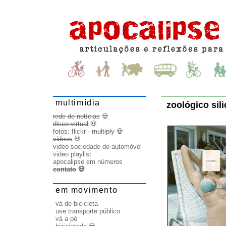
multimídia
zoológico sil
rede de notícias
💀
disco virtual
💀
fotos:
flickr
-
multiply
💀
videos
💀
video sociedade do automóvel
video playlist
apocalipse em números
contato
💀
em movimento
vá de bicicleta
use transporte público
vá a pé