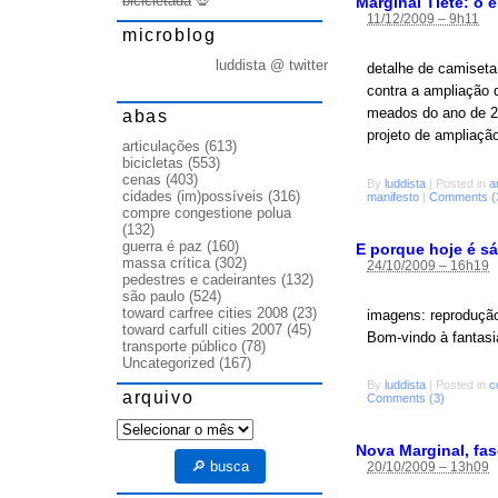
bicicletada
💀
Marginal Tietê: o 
11/12/2009 – 9h11
microblog
luddista @ twitter
detalhe de camiseta 
contra a ampliação 
meados do ano de 20
abas
projeto de ampliaçã
articulações
(613)
bicicletas
(553)
cenas
(403)
By
luddista
|
Posted in
a
cidades (im)possíveis
(316)
manifesto
|
Comments (
compre congestione polua
(132)
guerra é paz
(160)
E porque hoje é s
massa crítica
(302)
24/10/2009 – 16h19
pedestres e cadeirantes
(132)
são paulo
(524)
toward carfree cities 2008
(23)
imagens: reprodução
toward carfull cities 2007
(45)
Bom-vindo à fantasi
transporte público
(78)
Uncategorized
(167)
By
luddista
|
Posted in
c
arquivo
Comments (3)
arquivo
Nova Marginal, fas
🔎 busca
20/10/2009 – 13h09