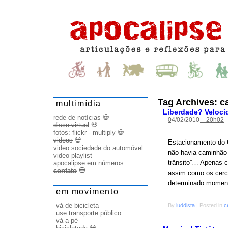
Tag Archives:
c
multimídia
Liberdade? Veloc
rede de notícias
💀
04/02/2010 – 20h02
disco virtual
💀
fotos:
flickr
-
multiply
💀
videos
💀
Estacionamento do C
video sociedade do automóvel
não havia caminhão 
video playlist
trânsito”… Apenas c
apocalipse em números
contato
💀
assim como os cerca
determinado moment
em movimento
vá de bicicleta
By
luddista
|
Posted in
c
use transporte público
vá a pé