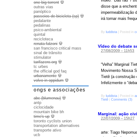
video: “Das rad” / s
one big torrent
💀
disse que a enchent
outras vias
panóptico
impermeabilização d
passeios de bicicleta (sp)
💀
irá tornar mais freq
pedalante
pedalinas
psico-ambiental
By
luddista
|
Posted in
c
quintal
recicloteca
renata falzoni
💀
Vídeo do debate so
san francisco critical mass
27/08/2009 – 11h53
sinal de trânsito
stimulator
tarifazero.org
💀
“Velha” Marginal Tiet
tc urbes
Movimento Nossa Sã
the official god faq
urbanamente
💀
Tietê (a construção 
volvo in oppidum
💀
Infelizmente o “deb
ongs e associações
By
luddista
|
Posted in
a
abc (blumenau)
💀
Tietê
|
Comments (3)
antp
ciclocidade
mountain bike bh
Marginal: ação ci
time's up
💀
22/07/2009 – 15h27
toronto cyclists union
transportation alternatives
transporte ativo
arte: Tiago Nepomuce
ucb