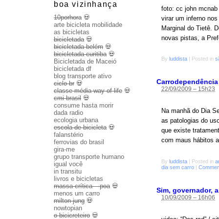
boa vizinhança
foto: cc john mcnab
10porhora
💀
virar um inferno n
arte bicicleta mobilidade
Marginal do Tietê. D
as bicicletas
novas pistas, a Pre
bicicletada
💀
bicicletada belém
💀
bicicletada curitiba
💀
By
luddista
|
Posted in
s
Bicicletada de Maceió
bicicletada df
blog transporte ativo
Carrodependência
ciclo br
💀
22/09/2009 – 15h23
classe média way of life
💀
cmi brasil
💀
consume hasta morir
Na manhã do Dia Se
dada radio
ecologia urbana
as patologias do us
escola de bicicleta
💀
que existe tratamen
falanstério
com maus hábitos a
ferrovias do brasil
gira-me
grupo transporte humano
By
luddista
|
Posted in
a
igual você
dia sem carro
|
Comment
in transitu
livros e bicicletas
massa crítica – poa
💀
Sim, governador, 
menos um carro
10/09/2009 – 16h06
milton jung
💀
nowtopian
o bicicreteiro
💀