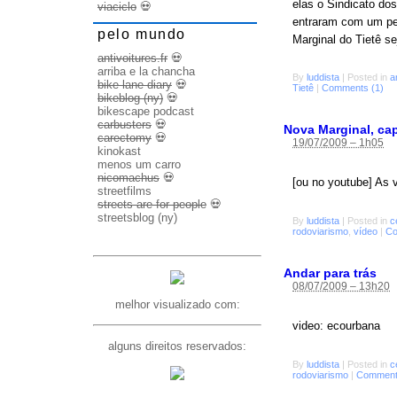
elas o Sindicato do
viaciclo
💀
entraram com um ped
pelo mundo
Marginal do Tietê s
antivoitures.fr
💀
arriba e la chancha
By
luddista
|
Posted in
a
bike lane diary
💀
Tietê
|
Comments (1)
bikeblog (ny)
💀
bikescape podcast
carbusters
💀
Nova Marginal, cap
carectomy
💀
19/07/2009 – 1h05
kinokast
menos um carro
nicomachus
💀
[ou no youtube] As 
streetfilms
streets are for people
💀
streetsblog (ny)
By
luddista
|
Posted in
c
rodoviarismo
,
vídeo
|
Co
Andar para trás
08/07/2009 – 13h20
melhor visualizado com:
video: ecourbana
alguns direitos reservados:
By
luddista
|
Posted in
c
rodoviarismo
|
Comment