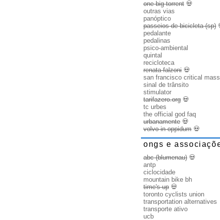
one big torrent
💀
outras vias
panóptico
passeios de bicicleta (sp)
pedalante
pedalinas
psico-ambiental
quintal
recicloteca
renata falzoni
💀
san francisco critical mass
sinal de trânsito
stimulator
tarifazero.org
💀
tc urbes
the official god faq
urbanamente
💀
volvo in oppidum
💀
ongs e associaçõ
abc (blumenau)
💀
antp
ciclocidade
mountain bike bh
time's up
💀
toronto cyclists union
transportation alternatives
transporte ativo
ucb