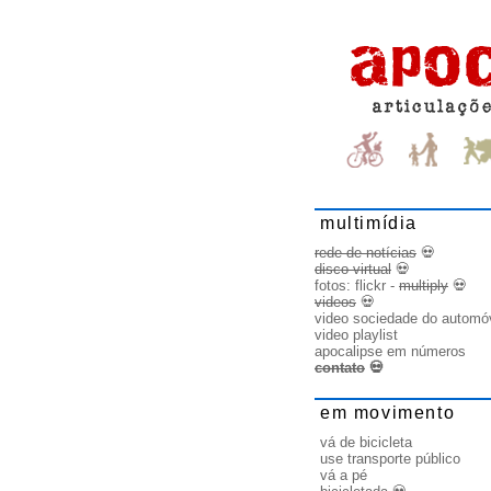
multimídia
rede de notícias
💀
disco virtual
💀
fotos:
flickr
-
multiply
💀
videos
💀
video sociedade do automó
video playlist
apocalipse em números
contato
💀
em movimento
vá de bicicleta
use transporte público
vá a pé