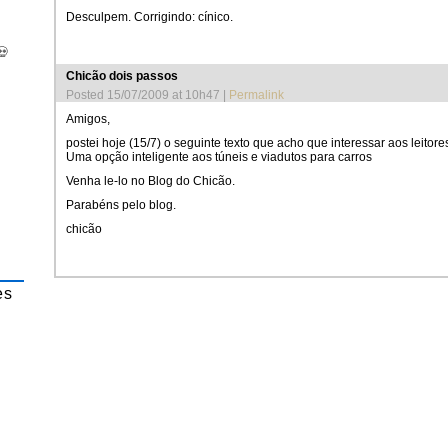
Desculpem. Corrigindo: cínico.
💀
Chicão dois passos
Posted 15/07/2009 at 10h47
|
Permalink
Amigos,
postei hoje (15/7) o seguinte texto que acho que interessar aos leitores
Uma opção inteligente aos túneis e viadutos para carros
Venha le-lo no Blog do Chicão.
Parabéns pelo blog.
chicão
es