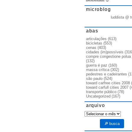
bicicletada
💀
microblog
luddista @ t
abas
articulações
(613)
bicicletas
(553)
cenas
(403)
cidades (im)possíveis
(316
compre congestione polua
(132)
guerra é paz
(160)
massa crítica
(302)
pedestres e cadeirantes
(1
são paulo
(524)
toward carfree cities 2008
(
toward carfull cities 2007
(
transporte público
(78)
Uncategorized
(167)
arquivo
arquivo
🔎 busca