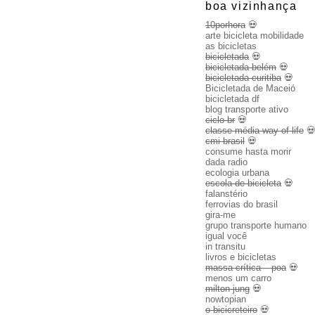
boa vizinhança
10porhora
💀
arte bicicleta mobilidade
as bicicletas
bicicletada
💀
bicicletada belém
💀
bicicletada curitiba
💀
Bicicletada de Maceió
bicicletada df
blog transporte ativo
ciclo br
💀
classe média way of life

cmi brasil
💀
consume hasta morir
dada radio
ecologia urbana
escola de bicicleta
💀
falanstério
ferrovias do brasil
gira-me
grupo transporte humano
igual você
in transitu
livros e bicicletas
massa crítica – poa
💀
menos um carro
milton jung
💀
nowtopian
o bicicreteiro
💀