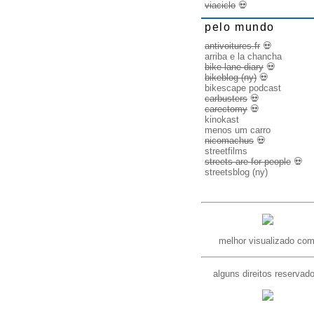
viaciclo
💀
pelo mundo
antivoitures.fr
💀
arriba e la chancha
bike lane diary
💀
bikeblog (ny)
💀
bikescape podcast
carbusters
💀
carectomy
💀
kinokast
menos um carro
nicomachus
💀
streetfilms
streets are for people
💀
streetsblog (ny)
melhor visualizado com
alguns direitos reservad