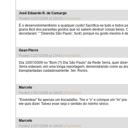
José Eduardo R. de Camargo
Posted 11/07/2009 at 15h30
|
Permalink
É o desenvolvimentismo a qualquer custo! Sacrifica-se tudo e todos pa
grana fácil dos parasitas gordos que só sabem destruir coisas belas.
decretaram: ” ‘Delenda São Paulo’, fuck!, porque eu gosto mesmo é de
Gean Pierre

Posted 11/07/2009 at 17h41
|
Permalink
Dia 10/07/2009 no “Bom (?) Dia São Paulo” da Rede Serra, quer dizer
Serra estavam, em uma longa reportagem, demonstrando como as ár
transplantadas cuidadosamente. Sei. Rsrsrs.
Marcelo
Posted 13/07/2009 at 18h02
|
Permalink
“Esverdear” foi apenas um trocadalho. Tire o “v” e coloque um “m” pra
ele quis dizer. Talvez esse seja o sentido do risinho sínico.
Marcelo
Posted 13/07/2009 at 18h04
|
Permalink