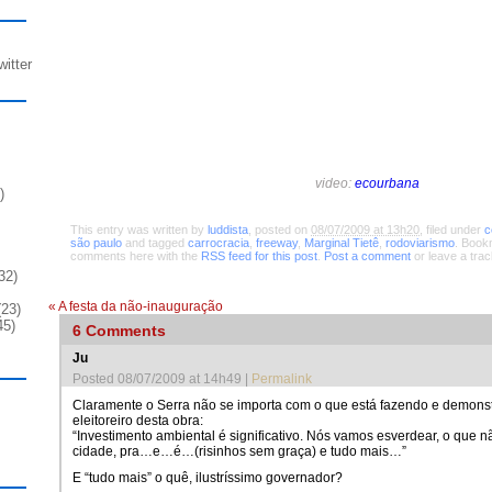
witter
video:
ecourbana
)
This entry was written by
luddista
, posted on
08/07/2009 at 13h20
, filed under
c
são paulo
and tagged
carrocracia
,
freeway
,
Marginal Tietê
,
rodoviarismo
. Book
comments here with the
RSS feed for this post
.
Post a comment
or leave a tra
32)
«
A festa da não-inauguração
23)
45)
6
Comments
Ju
Posted 08/07/2009 at 14h49
|
Permalink
Claramente o Serra não se importa com o que está fazendo e demonst
eleitoreiro desta obra:
“Investimento ambiental é significativo. Nós vamos esverdear, o que n
cidade, pra…e…é…(risinhos sem graça) e tudo mais…”
E “tudo mais” o quê, ilustríssimo governador?