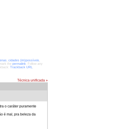
enas
,
cidades (im)possíveis
,
mark the
permalink
. Follow any
ckback:
Trackback URL
.
Técnica unificada
»
ra o caráter puramente
ão é mal, pra beleza da