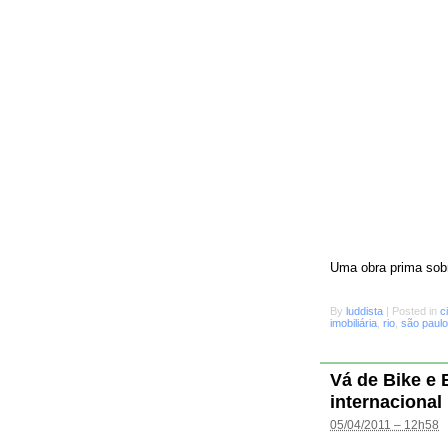
Uma obra prima sobr
By
luddista
|
Posted in
c
imobiliária
,
rio
,
são paulo
Vá de Bike e
internacional
05/04/2011 – 12h58