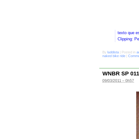
texto que e
Clipping: P
By
luddista
|
Posted in
a
naked bike ride
|
Commen
WNBR SP 01
09/03/2011 – 0h57