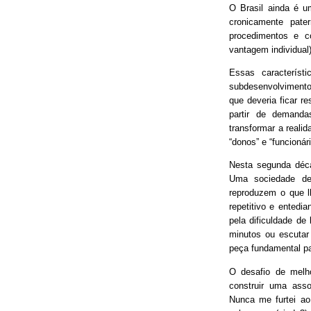
O Brasil ainda é 
cronicamente pater
procedimentos e 
vantagem individual)
Essas característ
subdesenvolvimento
que deveria ficar r
partir de demand
transformar a real
“donos” e “funcionári
Nesta segunda déca
Uma sociedade de
reproduzem o que lh
repetitivo e entedia
pela dificuldade de
minutos ou escutar
peça fundamental p
O desafio de melh
construir uma asso
Nunca me furtei ao 