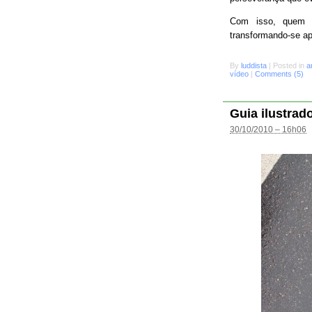
Com isso, quem s
transformando-se a
By
luddista
|
Posted in
a
vídeo
|
Comments (5)
Guia ilustrad
30/10/2010 – 16h06