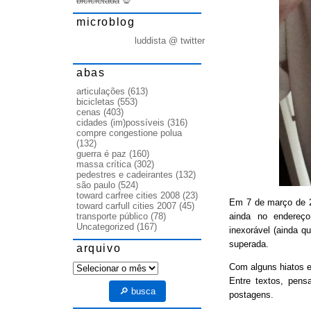
bicicletada
💀
microblog
luddista @ twitter
abas
articulações
(613)
bicicletas
(553)
cenas
(403)
cidades (im)possíveis
(316)
compre congestione polua
(132)
guerra é paz
(160)
massa crítica
(302)
pedestres e cadeirantes
(132)
são paulo
(524)
toward carfree cities 2008
(23)
Em 7 de março de
toward carfull cities 2007
(45)
ainda no endereço
transporte público
(78)
Uncategorized
(167)
inexorável (ainda q
superada.
arquivo
arquivo
Com alguns hiatos e
Entre textos, pens
🔎 busca
postagens.