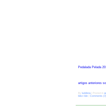
Pedalada Pelada 20
artigos anteriores 
By
luddista
|
Posted in
a
bike ride
|
Comments (3