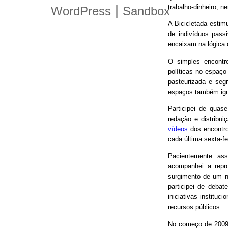
trabalho-dinheiro, n
|
WordPress
Sandbox
A Bicicletada estim
de indivíduos pas
encaixam na lógica
O simples encontro
políticas no espaço
pasteurizada e seg
espaços também igu
Participei de quas
redação e distribui
vídeos
dos encontro
cada última sexta-f
Pacientemente ass
acompanhei a repro
surgimento de um n
participei de debat
iniciativas instituc
recursos públicos.
No começo de 2009,