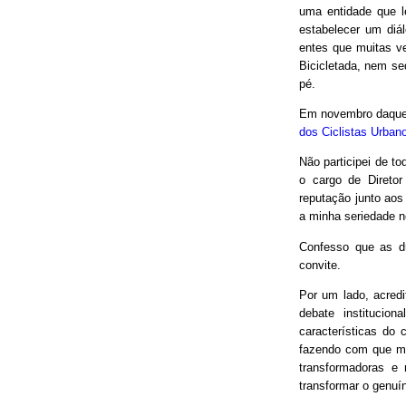
uma entidade que le
estabelecer um diá
entes que muitas v
Bicicletada, nem seq
pé.
Em novembro daquel
dos Ciclistas Urban
Não participei de to
o cargo de Direto
reputação junto aos
a minha seriedade n
Confesso que as d
convite.
Por um lado, acred
debate institucio
características do 
fazendo com que mui
transformadoras e
transformar o genuín