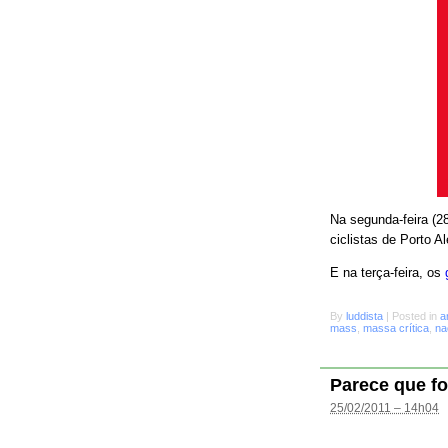
Na segunda-feira (28
ciclistas de Porto A
E na terça-feira, os
By
luddista
|
Posted in
a
mass
,
massa crítica
,
na
Parece que fo
25/02/2011 – 14h04