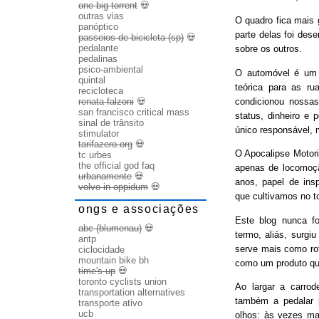
one big torrent
💀
outras vias
O quadro fica mais
panóptico
parte delas foi des
passeios de bicicleta (sp)
💀
pedalante
sobre os outros.
pedalinas
psico-ambiental
O automóvel é um b
quintal
teórica para as ru
recicloteca
condicionou nossas
renata falzoni
💀
san francisco critical mass
status, dinheiro e 
sinal de trânsito
único responsável, 
stimulator
tarifazero.org
💀
O Apocalipse Motori
tc urbes
the official god faq
apenas de locomoç
urbanamente
💀
anos, papel de ins
volvo in oppidum
💀
que cultivamos no t
ongs e associações
Este blog nunca fo
abc (blumenau)
💀
termo, aliás, surgi
antp
serve mais como rot
ciclocidade
mountain bike bh
como um produto qu
time's up
💀
toronto cyclists union
Ao largar a carrode
transportation alternatives
também a pedalar 
transporte ativo
ucb
olhos: às vezes ma