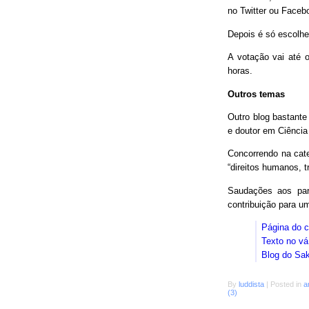
no Twitter ou Faceb
Depois é só escolhe
A votação vai até o
horas.
Outros temas
Outro blog bastant
e doutor em Ciência
Concorrendo na cat
“direitos humanos, 
Saudações aos parc
contribuição para 
Página do 
Texto no vá
Blog do Sa
By
luddista
|
Posted in
a
(3)