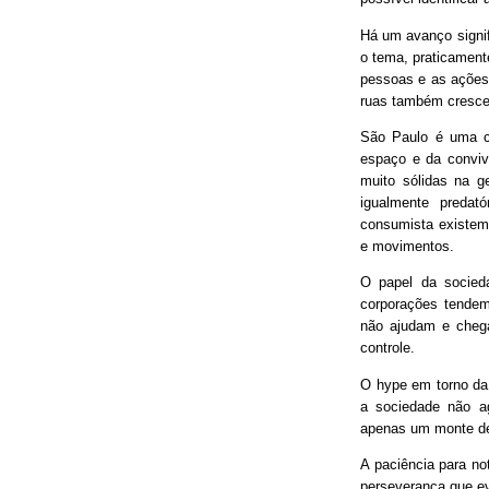
Há um avanço signif
o tema, praticament
pessoas e as ações
ruas também cresce
São Paulo é uma ci
espaço e da conviv
muito sólidas na g
igualmente predat
consumista existem 
e movimentos.
O papel da socieda
corporações tendem
não ajudam e chega
controle.
O hype em torno da 
a sociedade não ag
apenas um monte de
A paciência para no
perseverança que ev