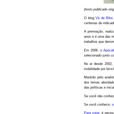
(texto publicado or
O blog
Vá de Bike
centenas de indicad
A premiação, reali
anos e é uma das m
trabalhos que demon
Em 2006, o
Apocal
selecionado junto co
No ar desde 2002,
mobilidade por bici
Mantido pelo analis
dos temas abordado
das políticas e inici
Se você não conhec
Se você conhece,
v
Para votar
, é neces