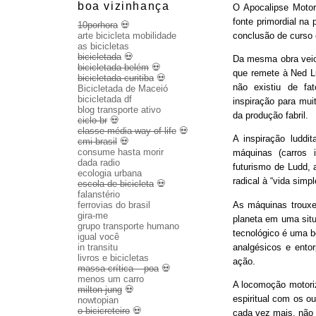
boa vizinhança
O Apocalipse Motor
fonte primordial na
10porhora
💀
conclusão de curso
arte bicicleta mobilidade
as bicicletas
bicicletada
💀
Da mesma obra veio 
bicicletada belém
💀
que remete à Ned Lu
bicicletada curitiba
💀
não existiu de fa
Bicicletada de Maceió
bicicletada df
inspiração para mui
blog transporte ativo
da produção fabril.
ciclo br
💀
classe média way of life
💀
A inspiração luddit
cmi brasil
💀
consume hasta morir
máquinas (carros 
dada radio
futurismo de Ludd,
ecologia urbana
radical à “vida sim
escola de bicicleta
💀
falanstério
As máquinas trouxe
ferrovias do brasil
gira-me
planeta em uma sit
grupo transporte humano
tecnológico é uma b
igual você
analgésicos e entor
in transitu
livros e bicicletas
ação.
massa crítica – poa
💀
menos um carro
A locomoção motoriza
milton jung
💀
espiritual com os o
nowtopian
o bicicreteiro
💀
cada vez mais, não