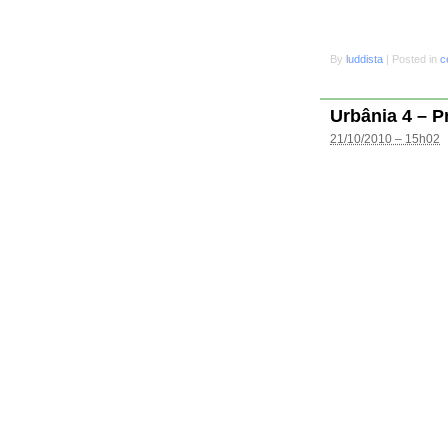
By
luddista
|
Posted in
c
Urbânia 4 – P
21/10/2010 – 15h02