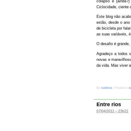
colapso e (ainda?
Ciclocidade, ciente 
Este blog não acab
estão, desde o ano 
de bicicleta por fal
as suas variáveis, é
O desafio é grande
Agradeço a todos o
novas e maravilhosa
da vida. Mas viver 
By
luddista
|
Posted in
a
Entre rios
07/04/2011 – 23h22