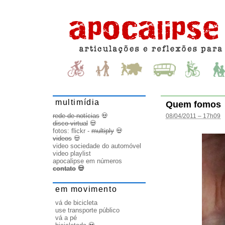
multimídia
Quem fomos
rede de notícias
💀
08/04/2011 – 17h09
disco virtual
💀
fotos:
flickr
-
multiply
💀
videos
💀
video sociedade do automóvel
video playlist
apocalipse em números
contato
💀
em movimento
vá de bicicleta
use transporte público
vá a pé