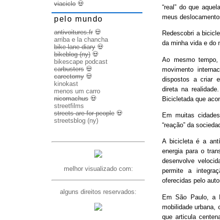
viaciclo
💀
“real” do que aquel
meus deslocamento
pelo mundo
antivoitures.fr
💀
Redescobri a bicicl
arriba e la chancha
da minha vida e do 
bike lane diary
💀
bikeblog (ny)
💀
Ao mesmo tempo, d
bikescape podcast
carbusters
💀
movimento internac
carectomy
💀
dispostos a criar 
kinokast
direta na realidad
menos um carro
nicomachus
💀
Bicicletada que ac
streetfilms
streets are for people
💀
Em muitas cidades
streetsblog (ny)
“reação” da socieda
A bicicleta é a ant
energia para o trans
desenvolve veloci
melhor visualizado com:
permite a integra
oferecidas pelo aut
alguns direitos reservados:
Em São Paulo, a B
mobilidade urbana, 
que articula cente