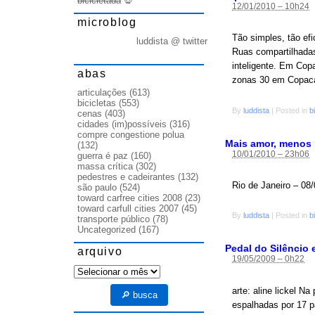
bicicletada
💀
12/01/2010 – 10h24
microblog
Tão simples, tão ef
luddista @ twitter
Ruas compartilhadas
inteligente. Em Cop
abas
zonas 30 em Copacab
articulações
(613)
bicicletas
(553)
By
luddista
|
Posted in
b
cenas
(403)
cidades (im)possíveis
(316)
compre congestione polua
Mais amor, menos
(132)
10/01/2010 – 23h06
guerra é paz
(160)
massa crítica
(302)
pedestres e cadeirantes
(132)
Rio de Janeiro – 08/
são paulo
(524)
toward carfree cities 2008
(23)
toward carfull cities 2007
(45)
By
luddista
|
Posted in
b
transporte público
(78)
Uncategorized
(167)
Pedal do Silêncio 
arquivo
19/05/2009 – 0h22
arquivo
arte: aline lickel N
🔎 busca
espalhadas por 17 p