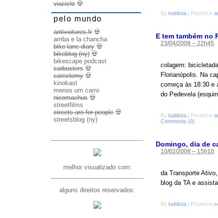
viaciclo
💀
By
luddista
|
Posted in
a
pelo mundo
antivoitures.fr
💀
E tem também no Ri
arriba e la chancha
23/04/2008 – 22h45
bike lane diary
💀
bikeblog (ny)
💀
bikescape podcast
colagem: bicicletada
carbusters
💀
Florianópolis. Na c
carectomy
💀
kinokast
começa às 18:30 e 
menos um carro
do Pedevela (esqui
nicomachus
💀
streetfilms
streets are for people
💀
By
luddista
|
Posted in
a
streetsblog (ny)
Comments (0)
Domingo, dia de ca
10/02/2008 – 15h10
melhor visualizado com:
da Transporte Ativo
blog da TA e assista
alguns direitos reservados:
By
luddista
|
Posted in
c