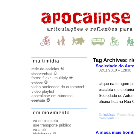
Tag Archives:
r
multimídia
Sociedade do Auto
rede de notícias
💀
02/11/2010 – 12h30
disco virtual
💀
fotos:
flickr
-
multiply
💀
videos
💀
clique na imagem par
video sociedade do automóvel
bicicleta e ciclotur
video playlist
Sociedade do Automó
apocalipse em números
contato
💀
oficina fica na Rua 
em movimento
By
luddista
|
Posted in
a
Comments (5)
vá de bicicleta
use transporte público
vá a pé
A placa mais boni