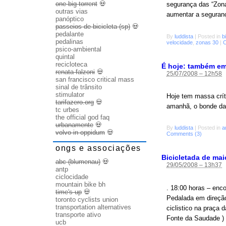
one big torrent
💀
segurança das “Zona
outras vias
aumentar a seguranç
panóptico
passeios de bicicleta (sp)
💀
pedalante
By
luddista
|
Posted in
b
pedalinas
velocidade
,
zonas 30
|
C
psico-ambiental
quintal
recicloteca
É hoje: também em 
renata falzoni
💀
25/07/2008 – 12h58
san francisco critical mass
sinal de trânsito
stimulator
Hoje tem massa crít
tarifazero.org
💀
amanhã, o bonde da
tc urbes
the official god faq
urbanamente
💀
By
luddista
|
Posted in
a
volvo in oppidum
💀
Comments (3)
ongs e associações
Bicicletada de mai
abc (blumenau)
💀
29/05/2008 – 13h37
antp
ciclocidade
mountain bike bh
. 18:00 horas – enc
time's up
💀
Pedalada em direçã
toronto cyclists union
transportation alternatives
ciclistico na praça
transporte ativo
Fonte da Saudade ) 
ucb