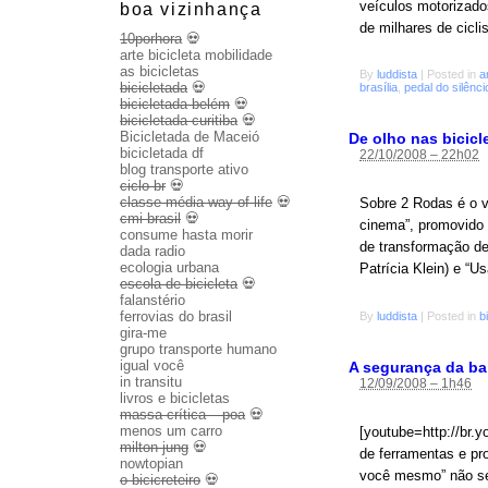
veículos motorizad
boa vizinhança
de milhares de cicli
10porhora
💀
arte bicicleta mobilidade
as bicicletas
By
luddista
|
Posted in
a
bicicletada
💀
brasília
,
pedal do silênci
bicicletada belém
💀
bicicletada curitiba
💀
Bicicletada de Maceió
De olho nas bicicl
bicicletada df
22/10/2008 – 22h02
blog transporte ativo
ciclo br
💀
classe média way of life
💀
Sobre 2 Rodas é o v
cmi brasil
💀
cinema”, promovido 
consume hasta morir
de transformação de
dada radio
ecologia urbana
Patrícia Klein) e “U
escola de bicicleta
💀
falanstério
ferrovias do brasil
By
luddista
|
Posted in
b
gira-me
grupo transporte humano
igual você
A segurança da ba
in transitu
12/09/2008 – 1h46
livros e bicicletas
massa crítica – poa
💀
menos um carro
[youtube=http://br
milton jung
💀
de ferramentas e pro
nowtopian
você mesmo” não ser
o bicicreteiro
💀