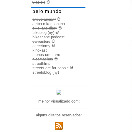
viaciclo
💀
pelo mundo
antivoitures.fr
💀
arriba e la chancha
bike lane diary
💀
bikeblog (ny)
💀
bikescape podcast
carbusters
💀
carectomy
💀
kinokast
menos um carro
nicomachus
💀
streetfilms
streets are for people
💀
streetsblog (ny)
melhor visualizado com:
alguns direitos reservados: