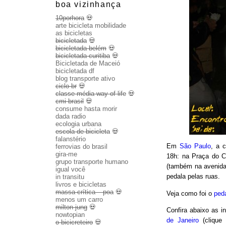
boa vizinhança
10porhora
💀
arte bicicleta mobilidade
as bicicletas
bicicletada
💀
bicicletada belém
💀
bicicletada curitiba
💀
Bicicletada de Maceió
bicicletada df
blog transporte ativo
ciclo br
💀
classe média way of life
💀
cmi brasil
💀
consume hasta morir
dada radio
ecologia urbana
escola de bicicleta
💀
falanstério
Em
São Paulo
, a 
ferrovias do brasil
gira-me
18h: na Praça do C
grupo transporte humano
(também na avenida 
igual você
pedala pelas ruas.
in transitu
livros e bicicletas
massa crítica – poa
💀
Veja como foi o
ped
menos um carro
milton jung
💀
Confira abaixo as 
nowtopian
de Janeiro
(clique
o bicicreteiro
💀