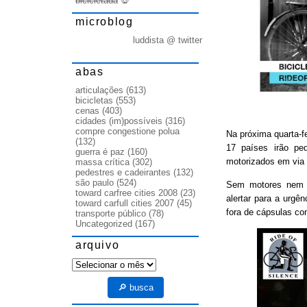
bicicletada
💀
microblog
luddista @ twitter
abas
articulações
(613)
bicicletas
(553)
cenas
(403)
cidades (im)possíveis
(316)
compre congestione polua
Na próxima quarta-f
(132)
17 países irão pe
guerra é paz
(160)
motorizados em via 
massa crítica
(302)
pedestres e cadeirantes
(132)
são paulo
(524)
Sem motores nem b
toward carfree cities 2008
(23)
alertar para a urgê
toward carfull cities 2007
(45)
fora de cápsulas co
transporte público
(78)
Uncategorized
(167)
arquivo
arquivo
🔎 busca