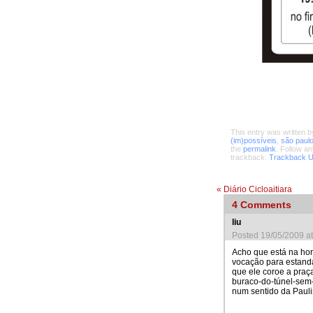
This entry was written 
(im)possíveis
,
são paul
the
permalink
. Follow a
trackback:
Trackback 
«
Diário Cicloaitiara
4
Comments
liu
Posted 19/05/2009 a
Acho que está na ho
vocação para estanda
que ele coroe a praç
buraco-do-túnel-sem
num sentido da Pauli