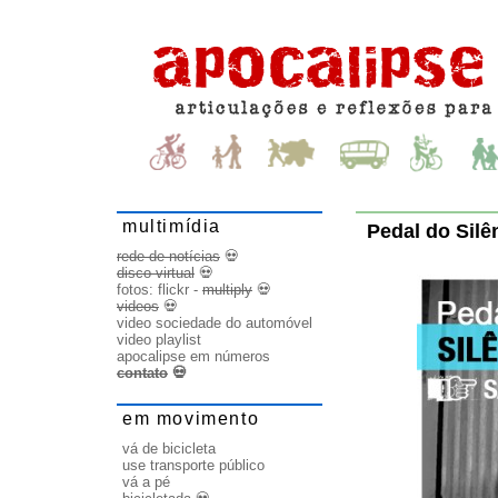
multimídia
Pedal do Silê
rede de notícias
💀
disco virtual
💀
fotos:
flickr
-
multiply
💀
videos
💀
video sociedade do automóvel
video playlist
apocalipse em números
contato
💀
em movimento
vá de bicicleta
use transporte público
vá a pé