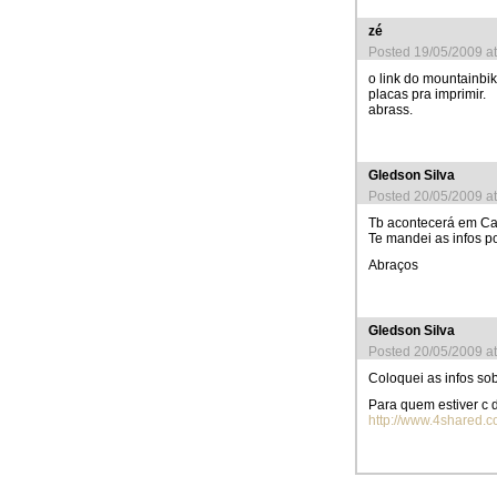
zé
Posted 19/05/2009 a
o link do mountainbi
placas pra imprimir.
abrass.
Gledson Silva
Posted 20/05/2009 a
Tb acontecerá em Cam
Te mandei as infos po
Abraços
Gledson Silva
Posted 20/05/2009 a
Coloquei as infos sob
Para quem estiver c 
http://www.4shared.