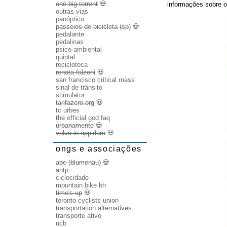
one big torrent
💀
informações sobre o
outras vias
panóptico
passeios de bicicleta (sp)
💀
pedalante
pedalinas
psico-ambiental
quintal
recicloteca
renata falzoni
💀
san francisco critical mass
sinal de trânsito
stimulator
tarifazero.org
💀
tc urbes
the official god faq
urbanamente
💀
volvo in oppidum
💀
ongs e associações
abc (blumenau)
💀
antp
ciclocidade
mountain bike bh
time's up
💀
toronto cyclists union
transportation alternatives
transporte ativo
ucb