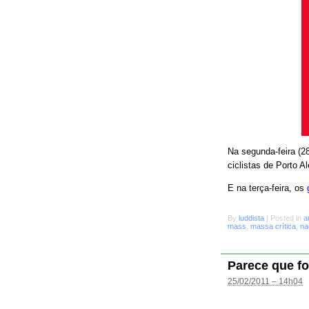
Na segunda-feira (28
ciclistas de Porto A
E na terça-feira, os
By
luddista
|
Posted in
a
mass
,
massa crítica
,
na
Parece que fo
25/02/2011 – 14h04