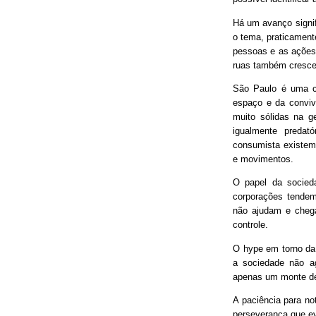
Há um avanço signif
o tema, praticament
pessoas e as ações
ruas também cresce
São Paulo é uma ci
espaço e da conviv
muito sólidas na g
igualmente predat
consumista existem 
e movimentos.
O papel da socieda
corporações tendem
não ajudam e chega
controle.
O hype em torno da 
a sociedade não ag
apenas um monte de
A paciência para no
perseverança que ev