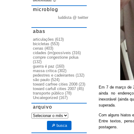
bicicletada
💀
microblog
luddista @ twitter
abas
articulações
(613)
bicicletas
(553)
cenas
(403)
cidades (im)possíveis
(316)
compre congestione polua
(132)
guerra é paz
(160)
massa crítica
(302)
pedestres e cadeirantes
(132)
são paulo
(524)
toward carfree cities 2008
(23)
Em 7 de março de
toward carfull cities 2007
(45)
ainda no endereço
transporte público
(78)
Uncategorized
(167)
inexorável (ainda q
superada.
arquivo
arquivo
Com alguns hiatos e
Entre textos, pens
🔎 busca
postagens.