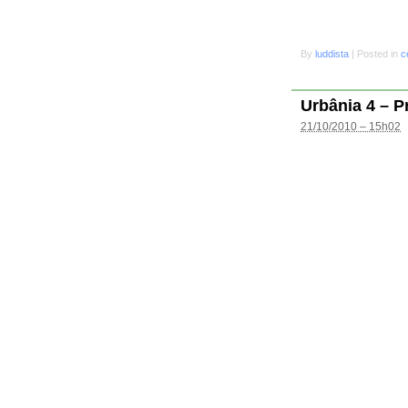
By
luddista
|
Posted in
c
Urbânia 4 – P
21/10/2010 – 15h02