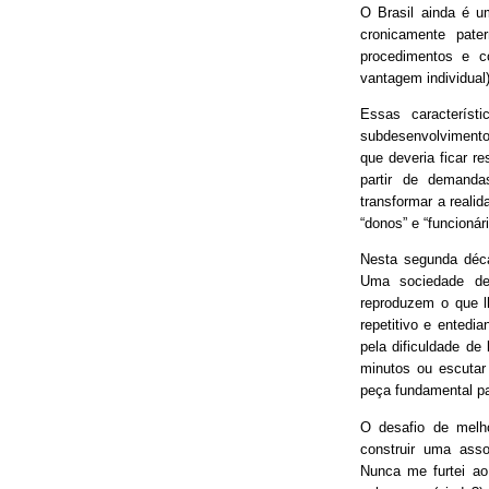
O Brasil ainda é 
cronicamente pater
procedimentos e 
vantagem individual)
Essas característ
subdesenvolvimento
que deveria ficar r
partir de demand
transformar a real
“donos” e “funcionári
Nesta segunda déca
Uma sociedade de
reproduzem o que lh
repetitivo e entedia
pela dificuldade de
minutos ou escutar
peça fundamental p
O desafio de melh
construir uma asso
Nunca me furtei ao 