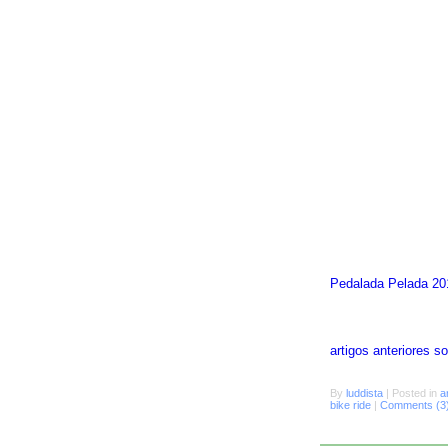
Pedalada Pelada 20
artigos anteriores 
By
luddista
|
Posted in
a
bike ride
|
Comments (3