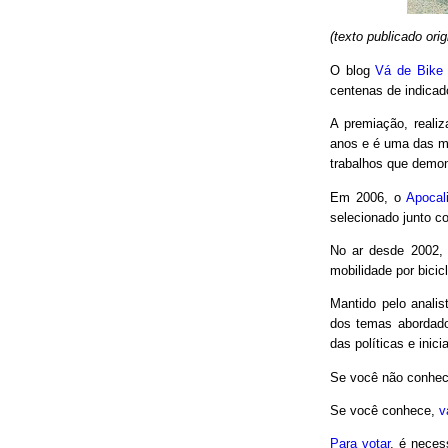
(texto publicado or
O blog
Vá de Bike
centenas de indicad
A premiação, reali
anos e é uma das m
trabalhos que demon
Em 2006, o
Apocal
selecionado junto co
No ar desde 2002,
mobilidade por bici
Mantido pelo analis
dos temas abordado
das políticas e inici
Se você não conhec
Se você conhece,
v
Para votar
, é neces