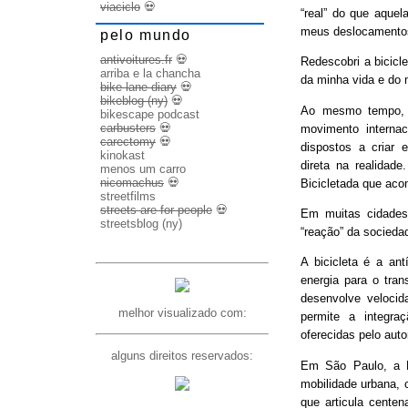
viaciclo
💀
“real” do que aquel
meus deslocamento
pelo mundo
antivoitures.fr
💀
Redescobri a bicicl
arriba e la chancha
da minha vida e do 
bike lane diary
💀
bikeblog (ny)
💀
Ao mesmo tempo, d
bikescape podcast
carbusters
💀
movimento internac
carectomy
💀
dispostos a criar 
kinokast
direta na realidad
menos um carro
nicomachus
💀
Bicicletada que ac
streetfilms
streets are for people
💀
Em muitas cidades
streetsblog (ny)
“reação” da socieda
A bicicleta é a ant
energia para o trans
desenvolve veloci
melhor visualizado com:
permite a integra
oferecidas pelo aut
alguns direitos reservados:
Em São Paulo, a B
mobilidade urbana, 
que articula cente