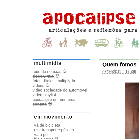
multimídia
Quem fomos
rede de notícias
💀
08/04/2011 – 17h09
disco virtual
💀
fotos:
flickr
-
multiply
💀
videos
💀
video sociedade do automóvel
video playlist
apocalipse em números
contato
💀
em movimento
vá de bicicleta
use transporte público
vá a pé