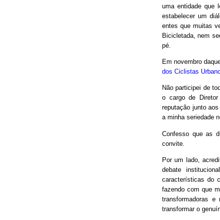
uma entidade que le
estabelecer um diá
entes que muitas v
Bicicletada, nem seq
pé.
Em novembro daquel
dos Ciclistas Urban
Não participei de to
o cargo de Direto
reputação junto aos
a minha seriedade n
Confesso que as d
convite.
Por um lado, acred
debate institucio
características do 
fazendo com que mui
transformadoras e
transformar o genuín