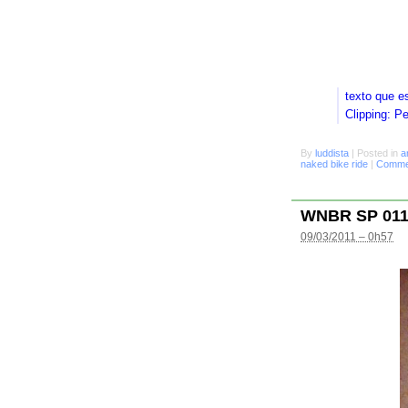
texto que e
Clipping: P
By
luddista
|
Posted in
a
naked bike ride
|
Commen
WNBR SP 01
09/03/2011 – 0h57