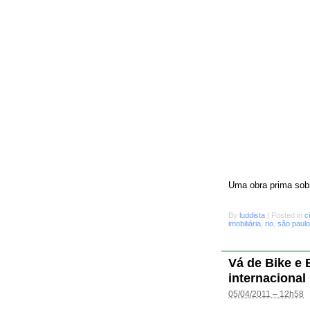
Uma obra prima sobr
By
luddista
|
Posted in
c
imobiliária
,
rio
,
são paulo
Vá de Bike e
internacional
05/04/2011 – 12h58