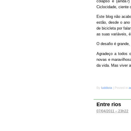
colapso e (ainda?
Ciclocidade, ciente 
Este blog não acab
estão, desde o ano 
de bicicleta por fal
as suas variáveis, é
O desafio é grande
Agradeço a todos o
novas e maravilhosa
da vida. Mas viver 
By
luddista
|
Posted in
a
Entre rios
07/04/2011 – 23h22