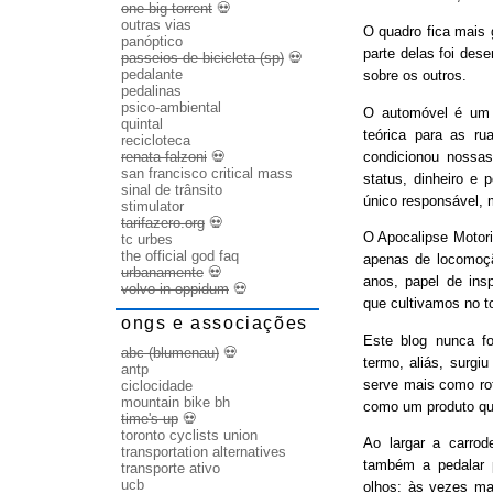
one big torrent
💀
outras vias
O quadro fica mais
panóptico
parte delas foi des
passeios de bicicleta (sp)
💀
pedalante
sobre os outros.
pedalinas
psico-ambiental
O automóvel é um b
quintal
teórica para as ru
recicloteca
condicionou nossas
renata falzoni
💀
san francisco critical mass
status, dinheiro e 
sinal de trânsito
único responsável, 
stimulator
tarifazero.org
💀
O Apocalipse Motori
tc urbes
the official god faq
apenas de locomoç
urbanamente
💀
anos, papel de ins
volvo in oppidum
💀
que cultivamos no t
ongs e associações
Este blog nunca fo
abc (blumenau)
💀
termo, aliás, surgi
antp
serve mais como rot
ciclocidade
mountain bike bh
como um produto qu
time's up
💀
toronto cyclists union
Ao largar a carrode
transportation alternatives
também a pedalar 
transporte ativo
ucb
olhos: às vezes ma