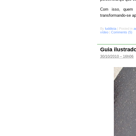
Com isso, quem s
transformando-se a
By
luddista
|
Posted in
a
vídeo
|
Comments (5)
Guia ilustrad
30/10/2010 – 16h06