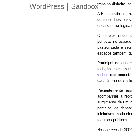
trabalho-dinheiro, n
|
WordPress
Sandbox
A Bicicletada estim
de indivíduos pas
encaixam na lógica
O simples encontro
políticas no espaço
pasteurizada e seg
espaços também igu
Participei de quas
redação e distribui
vídeos
dos encontro
cada última sexta-f
Pacientemente ass
acompanhei a repro
surgimento de um n
participei de debat
iniciativas instituc
recursos públicos.
No começo de 2009,