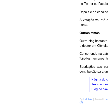
no Twitter ou Faceb
Depois é só escolhe
A votação vai até o
horas.
Outros temas
Outro blog bastant
e doutor em Ciência
Concorrendo na cat
“direitos humanos, 
Saudações aos parc
contribuição para 
Página do 
Texto no vá
Blog do Sa
By
luddista
|
Posted in
a
(3)