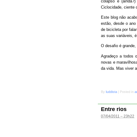
colapso e (ainda?
Ciclocidade, ciente 
Este blog não acab
estão, desde o ano 
de bicicleta por fal
as suas variáveis, é
O desafio é grande
Agradeço a todos o
novas e maravilhosa
da vida. Mas viver 
By
luddista
|
Posted in
a
Entre rios
07/04/2011 – 23h22