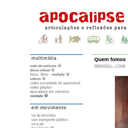
multimídia
Quem fomos
rede de notícias
💀
08/04/2011 – 17h09
disco virtual
💀
fotos:
flickr
-
multiply
💀
videos
💀
video sociedade do automóvel
video playlist
apocalipse em números
contato
💀
em movimento
vá de bicicleta
use transporte público
vá a pé