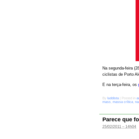
Na segunda-feira (28
ciclistas de Porto A
E na terça-feira, os
By
luddista
|
Posted in
a
mass
,
massa crítica
,
na
Parece que fo
25/02/2011 – 14h04