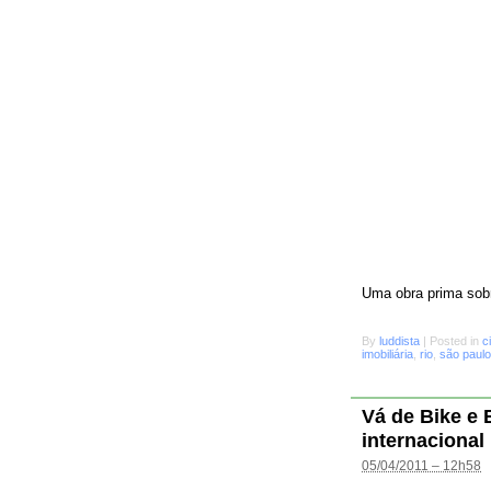
Uma obra prima sobr
By
luddista
|
Posted in
c
imobiliária
,
rio
,
são paulo
Vá de Bike e
internacional
05/04/2011 – 12h58