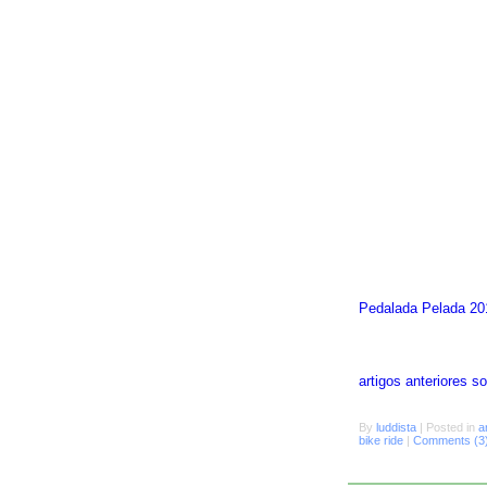
Pedalada Pelada 20
artigos anteriores 
By
luddista
|
Posted in
a
bike ride
|
Comments (3