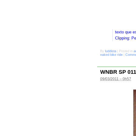
texto que e
Clipping: P
By
luddista
|
Posted in
a
naked bike ride
|
Commen
WNBR SP 01
09/03/2011 – 0h57