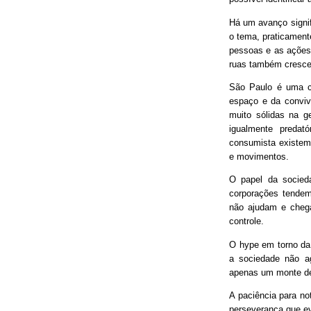
Há um avanço signif
o tema, praticament
pessoas e as ações
ruas também cresce
São Paulo é uma ci
espaço e da conviv
muito sólidas na g
igualmente predat
consumista existem 
e movimentos.
O papel da socieda
corporações tendem
não ajudam e chega
controle.
O hype em torno da 
a sociedade não ag
apenas um monte de
A paciência para no
perseverança que ev