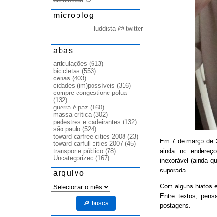
bicicletada
💀
microblog
luddista @ twitter
abas
articulações
(613)
bicicletas
(553)
cenas
(403)
cidades (im)possíveis
(316)
compre congestione polua
(132)
guerra é paz
(160)
massa crítica
(302)
pedestres e cadeirantes
(132)
são paulo
(524)
toward carfree cities 2008
(23)
Em 7 de março de
toward carfull cities 2007
(45)
ainda no endereço
transporte público
(78)
Uncategorized
(167)
inexorável (ainda q
superada.
arquivo
arquivo
Com alguns hiatos e
Entre textos, pens
🔎 busca
postagens.