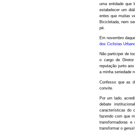
uma entidade que le
estabelecer um diá
entes que muitas v
Bicicletada, nem seq
pé.
Em novembro daquel
dos Ciclistas Urban
Não participei de to
o cargo de Direto
reputação junto aos
a minha seriedade n
Confesso que as d
convite.
Por um lado, acred
debate institucio
características do 
fazendo com que mui
transformadoras e
transformar o genuín