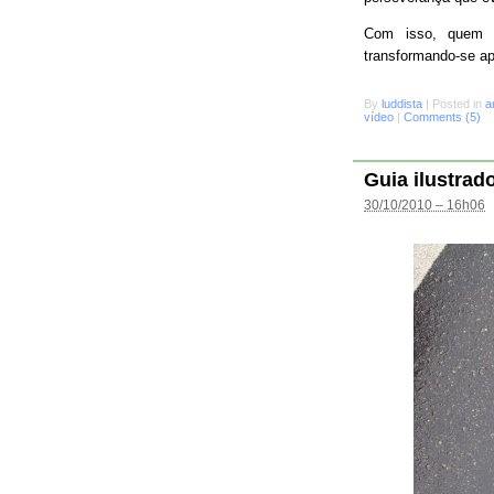
Com isso, quem s
transformando-se a
By
luddista
|
Posted in
a
vídeo
|
Comments (5)
Guia ilustrad
30/10/2010 – 16h06