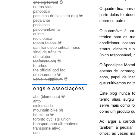
one big torrent
💀
outras vias
O quadro fica mais
panóptico
parte delas foi des
passeios de bicicleta (sp)
💀
pedalante
sobre os outros.
pedalinas
psico-ambiental
O automóvel é um b
quintal
teórica para as ru
recicloteca
condicionou nossas
renata falzoni
💀
san francisco critical mass
status, dinheiro e 
sinal de trânsito
único responsável, 
stimulator
tarifazero.org
💀
O Apocalipse Motori
tc urbes
the official god faq
apenas de locomoç
urbanamente
💀
anos, papel de ins
volvo in oppidum
💀
que cultivamos no t
ongs e associações
Este blog nunca fo
abc (blumenau)
💀
termo, aliás, surgi
antp
serve mais como rot
ciclocidade
mountain bike bh
como um produto qu
time's up
💀
toronto cyclists union
Ao largar a carrode
transportation alternatives
também a pedalar 
transporte ativo
ucb
olhos: às vezes ma