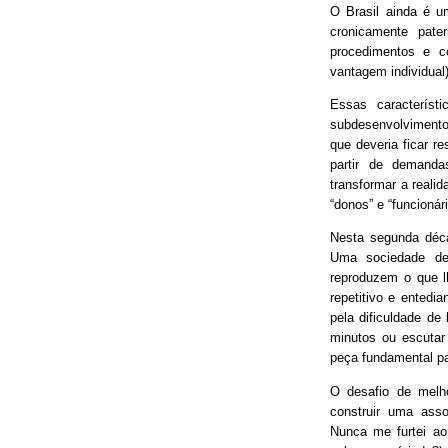
O Brasil ainda é 
cronicamente pater
procedimentos e 
vantagem individual)
Essas característ
subdesenvolvimento
que deveria ficar r
partir de demand
transformar a real
“donos” e “funcionári
Nesta segunda déca
Uma sociedade de
reproduzem o que lh
repetitivo e entedia
pela dificuldade de
minutos ou escutar
peça fundamental p
O desafio de melh
construir uma asso
Nunca me furtei ao 