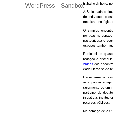
trabalho-dinheiro, n
|
WordPress
Sandbox
A Bicicletada estim
de indivíduos pas
encaixam na lógica
O simples encontro
políticas no espaço
pasteurizada e seg
espaços também igu
Participei de quas
redação e distribui
vídeos
dos encontro
cada última sexta-f
Pacientemente ass
acompanhei a repro
surgimento de um n
participei de debat
iniciativas instituc
recursos públicos.
No começo de 2009,