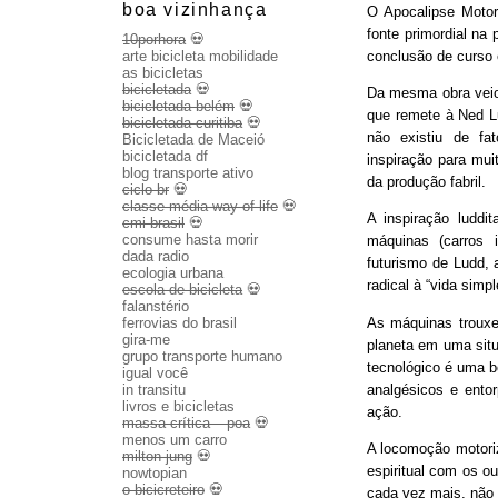
boa vizinhança
O Apocalipse Motor
fonte primordial na
10porhora
💀
conclusão de curso
arte bicicleta mobilidade
as bicicletas
bicicletada
💀
Da mesma obra veio 
bicicletada belém
💀
que remete à Ned Lu
bicicletada curitiba
💀
não existiu de fa
Bicicletada de Maceió
bicicletada df
inspiração para mui
blog transporte ativo
da produção fabril.
ciclo br
💀
classe média way of life
💀
A inspiração luddit
cmi brasil
💀
consume hasta morir
máquinas (carros 
dada radio
futurismo de Ludd,
ecologia urbana
radical à “vida sim
escola de bicicleta
💀
falanstério
As máquinas trouxe
ferrovias do brasil
gira-me
planeta em uma sit
grupo transporte humano
tecnológico é uma b
igual você
analgésicos e entor
in transitu
livros e bicicletas
ação.
massa crítica – poa
💀
menos um carro
A locomoção motoriza
milton jung
💀
espiritual com os o
nowtopian
o bicicreteiro
💀
cada vez mais, não