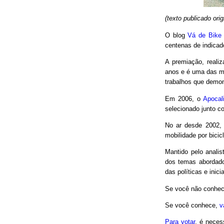
(texto publicado or
O blog
Vá de Bike
centenas de indicad
A premiação, reali
anos e é uma das m
trabalhos que demon
Em 2006, o
Apocal
selecionado junto co
No ar desde 2002,
mobilidade por bici
Mantido pelo analis
dos temas abordado
das políticas e inici
Se você não conhec
Se você conhece,
v
Para votar
, é neces