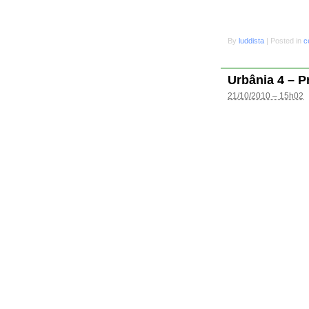
By
luddista
|
Posted in
c
Urbânia 4 – P
21/10/2010 – 15h02