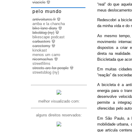
viaciclo
💀
“real” do que aquel
meus deslocamento
pelo mundo
antivoitures.fr
💀
Redescobri a bicicl
arriba e la chancha
da minha vida e do 
bike lane diary
💀
bikeblog (ny)
💀
Ao mesmo tempo, d
bikescape podcast
carbusters
💀
movimento internac
carectomy
💀
dispostos a criar 
kinokast
direta na realidad
menos um carro
nicomachus
💀
Bicicletada que ac
streetfilms
streets are for people
💀
Em muitas cidades
streetsblog (ny)
“reação” da socieda
A bicicleta é a ant
energia para o trans
desenvolve veloci
melhor visualizado com:
permite a integra
oferecidas pelo aut
alguns direitos reservados:
Em São Paulo, a B
mobilidade urbana, 
que articula cente