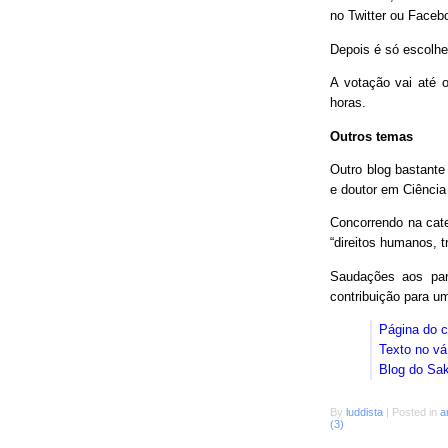
no Twitter ou Faceb
Depois é só escolhe
A votação vai até o
horas.
Outros temas
Outro blog bastant
e doutor em Ciência
Concorrendo na cat
“direitos humanos, 
Saudações aos parc
contribuição para 
Página do 
Texto no vá
Blog do Sa
By
luddista
|
Posted in
a
(3)