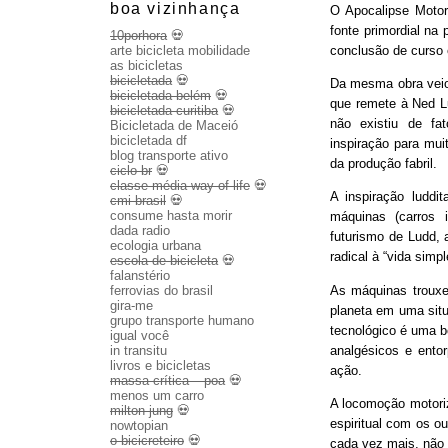
boa vizinhança
O Apocalipse Motor
fonte primordial na
10porhora
💀
conclusão de curso
arte bicicleta mobilidade
as bicicletas
bicicletada
💀
Da mesma obra veio 
bicicletada belém
💀
que remete à Ned Lu
bicicletada curitiba
💀
não existiu de fa
Bicicletada de Maceió
bicicletada df
inspiração para mui
blog transporte ativo
da produção fabril.
ciclo br
💀
classe média way of life
💀
A inspiração luddit
cmi brasil
💀
consume hasta morir
máquinas (carros 
dada radio
futurismo de Ludd,
ecologia urbana
radical à “vida sim
escola de bicicleta
💀
falanstério
As máquinas trouxe
ferrovias do brasil
gira-me
planeta em uma sit
grupo transporte humano
tecnológico é uma b
igual você
analgésicos e entor
in transitu
livros e bicicletas
ação.
massa crítica – poa
💀
menos um carro
A locomoção motoriza
milton jung
💀
espiritual com os o
nowtopian
o bicicreteiro
💀
cada vez mais, não