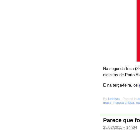
Na segunda-feira (28
ciclistas de Porto A
E na terça-feira, os
By
luddista
|
Posted in
a
mass
,
massa crítica
,
na
Parece que fo
25/02/2011 – 14h04