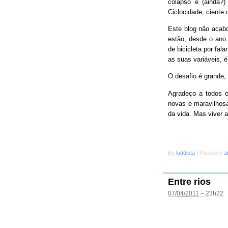
colapso e (ainda?
Ciclocidade, ciente 
Este blog não acab
estão, desde o ano 
de bicicleta por fal
as suas variáveis, é
O desafio é grande
Agradeço a todos o
novas e maravilhosa
da vida. Mas viver 
By
luddista
|
Posted in
a
Entre rios
07/04/2011 – 23h22