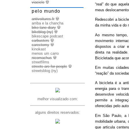
viaciclo
💀
“real” do que aquel
meus deslocamento
pelo mundo
antivoitures.fr
💀
Redescobri a bicicl
arriba e la chancha
da minha vida e do 
bike lane diary
💀
bikeblog (ny)
💀
Ao mesmo tempo, d
bikescape podcast
carbusters
💀
movimento internac
carectomy
💀
dispostos a criar 
kinokast
direta na realidad
menos um carro
nicomachus
💀
Bicicletada que ac
streetfilms
streets are for people
💀
Em muitas cidades
streetsblog (ny)
“reação” da socieda
A bicicleta é a ant
energia para o trans
desenvolve veloci
melhor visualizado com:
permite a integra
oferecidas pelo aut
alguns direitos reservados:
Em São Paulo, a B
mobilidade urbana, 
que articula cente