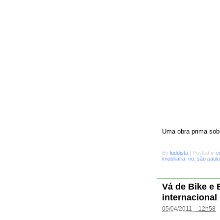
Uma obra prima sobr
By
luddista
|
Posted in
c
imobiliária
,
rio
,
são paulo
Vá de Bike e
internacional
05/04/2011 – 12h58