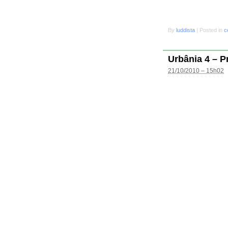
By
luddista
|
Posted in
c
Urbânia 4 – P
21/10/2010 – 15h02