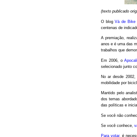
(texto publicado or
O blog
Vá de Bike
centenas de indicad
A premiação, reali
anos e é uma das m
trabalhos que demon
Em 2006, o
Apocal
selecionado junto co
No ar desde 2002,
mobilidade por bici
Mantido pelo analis
dos temas abordado
das políticas e inici
Se você não conhec
Se você conhece,
v
Para votar
, é neces