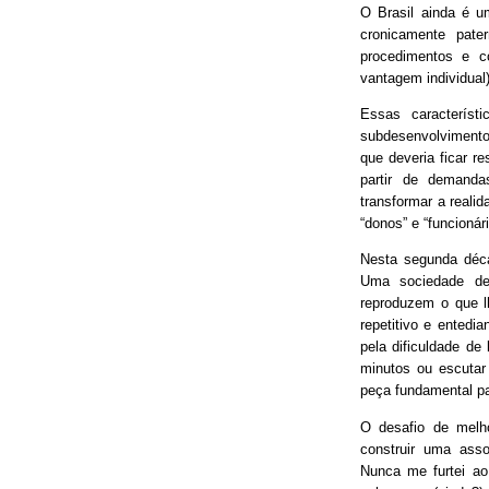
O Brasil ainda é 
cronicamente pater
procedimentos e 
vantagem individual)
Essas característ
subdesenvolvimento
que deveria ficar r
partir de demand
transformar a real
“donos” e “funcionári
Nesta segunda déca
Uma sociedade de
reproduzem o que lh
repetitivo e entedia
pela dificuldade de
minutos ou escutar
peça fundamental p
O desafio de melh
construir uma asso
Nunca me furtei ao 