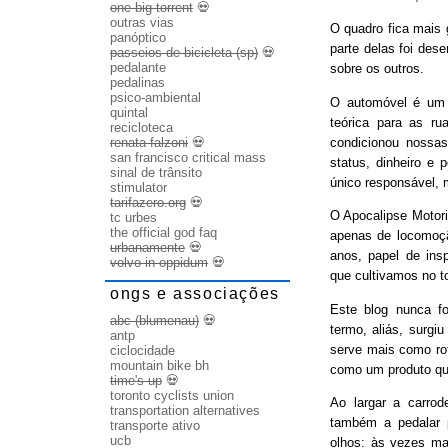
one big torrent
💀
outras vias
O quadro fica mais
panóptico
parte delas foi des
passeios de bicicleta (sp)
💀
pedalante
sobre os outros.
pedalinas
psico-ambiental
O automóvel é um b
quintal
teórica para as ru
recicloteca
condicionou nossas
renata falzoni
💀
san francisco critical mass
status, dinheiro e 
sinal de trânsito
único responsável, 
stimulator
tarifazero.org
💀
O Apocalipse Motori
tc urbes
the official god faq
apenas de locomoç
urbanamente
💀
anos, papel de ins
volvo in oppidum
💀
que cultivamos no t
ongs e associações
Este blog nunca fo
abc (blumenau)
💀
termo, aliás, surgi
antp
serve mais como rot
ciclocidade
mountain bike bh
como um produto qu
time's up
💀
toronto cyclists union
Ao largar a carrode
transportation alternatives
também a pedalar 
transporte ativo
ucb
olhos: às vezes ma