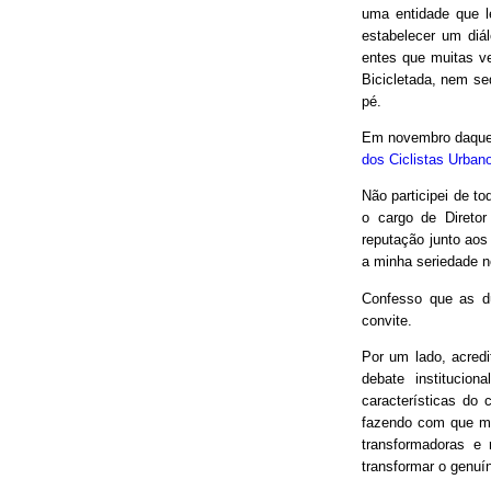
uma entidade que le
estabelecer um diá
entes que muitas v
Bicicletada, nem seq
pé.
Em novembro daquel
dos Ciclistas Urban
Não participei de to
o cargo de Direto
reputação junto aos
a minha seriedade n
Confesso que as d
convite.
Por um lado, acred
debate institucio
características do 
fazendo com que mui
transformadoras e
transformar o genuín