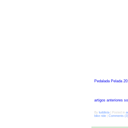
Pedalada Pelada 20
artigos anteriores 
By
luddista
|
Posted in
a
bike ride
|
Comments (3