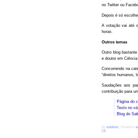
no Twitter ou Faceb
Depois é só escolhe
A votação vai até o
horas.
Outros temas
Outro blog bastant
e doutor em Ciência
Concorrendo na cat
“direitos humanos, 
Saudações aos parc
contribuição para 
Página do 
Texto no vá
Blog do Sa
By
luddista
|
Posted in
a
(3)