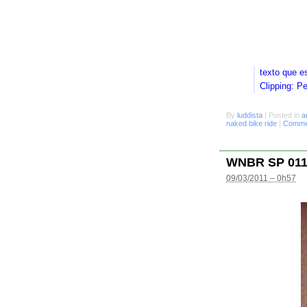
texto que e
Clipping: P
By
luddista
|
Posted in
a
naked bike ride
|
Commen
WNBR SP 01
09/03/2011 – 0h57