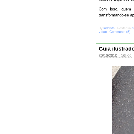
Com isso, quem s
transformando-se a
By
luddista
|
Posted in
a
vídeo
|
Comments (5)
Guia ilustrad
30/10/2010 – 16h06