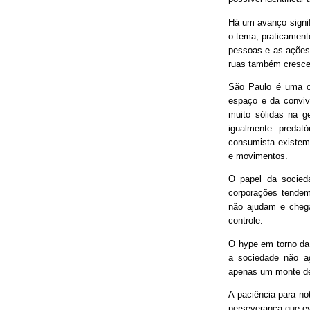
Há um avanço signif
o tema, praticament
pessoas e as ações
ruas também cresce
São Paulo é uma ci
espaço e da conviv
muito sólidas na g
igualmente predat
consumista existem 
e movimentos.
O papel da socieda
corporações tendem
não ajudam e chega
controle.
O hype em torno da 
a sociedade não ag
apenas um monte de
A paciência para no
perseverança que ev