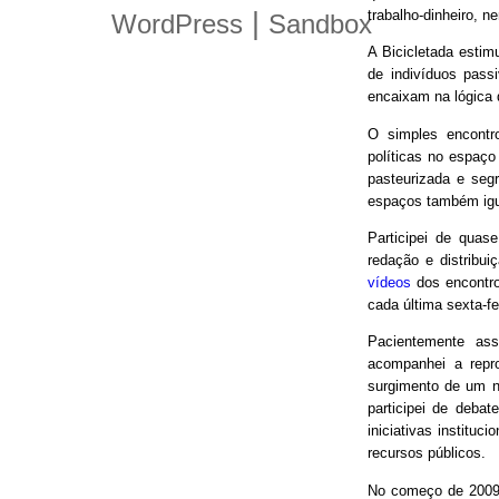
trabalho-dinheiro, n
|
WordPress
Sandbox
A Bicicletada estim
de indivíduos pas
encaixam na lógica
O simples encontro
políticas no espaço
pasteurizada e seg
espaços também igu
Participei de quas
redação e distribui
vídeos
dos encontro
cada última sexta-f
Pacientemente ass
acompanhei a repro
surgimento de um n
participei de debat
iniciativas instituc
recursos públicos.
No começo de 2009,