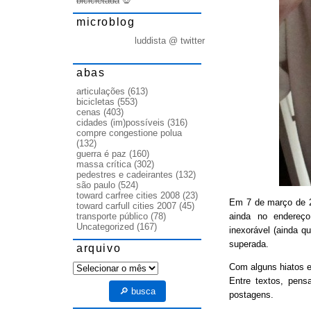
bicicletada
💀
microblog
luddista @ twitter
abas
articulações
(613)
bicicletas
(553)
cenas
(403)
cidades (im)possíveis
(316)
compre congestione polua
(132)
guerra é paz
(160)
massa crítica
(302)
pedestres e cadeirantes
(132)
são paulo
(524)
toward carfree cities 2008
(23)
Em 7 de março de
toward carfull cities 2007
(45)
ainda no endereço
transporte público
(78)
Uncategorized
(167)
inexorável (ainda q
superada.
arquivo
arquivo
Com alguns hiatos e
Entre textos, pens
🔎 busca
postagens.