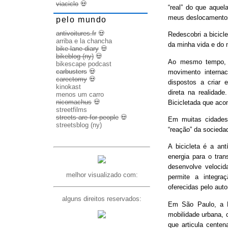
viaciclo
💀
“real” do que aquel
meus deslocamento
pelo mundo
antivoitures.fr
💀
Redescobri a bicicl
arriba e la chancha
da minha vida e do 
bike lane diary
💀
bikeblog (ny)
💀
Ao mesmo tempo, d
bikescape podcast
carbusters
💀
movimento internac
carectomy
💀
dispostos a criar 
kinokast
direta na realidad
menos um carro
nicomachus
💀
Bicicletada que ac
streetfilms
streets are for people
💀
Em muitas cidades
streetsblog (ny)
“reação” da socieda
A bicicleta é a ant
energia para o trans
desenvolve veloci
melhor visualizado com:
permite a integra
oferecidas pelo aut
alguns direitos reservados:
Em São Paulo, a B
mobilidade urbana, 
que articula cente