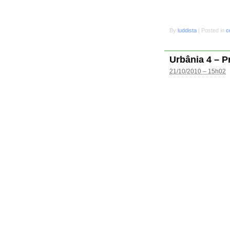
By
luddista
|
Posted in
c
Urbânia 4 – P
21/10/2010 – 15h02