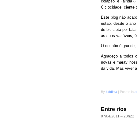
colapso e (ainda?
Ciclocidade, ciente 
Este blog não acab
estão, desde o ano 
de bicicleta por fal
as suas variáveis, é
O desafio é grande
Agradeço a todos o
novas e maravilhosa
da vida. Mas viver 
By
luddista
|
Posted in
a
Entre rios
07/04/2011 – 23h22