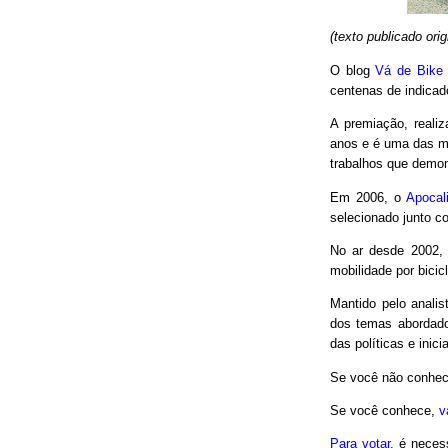
(texto publicado or
O blog
Vá de Bike
centenas de indicad
A premiação, reali
anos e é uma das m
trabalhos que demon
Em 2006, o
Apocal
selecionado junto co
No ar desde 2002,
mobilidade por bici
Mantido pelo analis
dos temas abordado
das políticas e inici
Se você não conhec
Se você conhece,
v
Para votar
, é neces