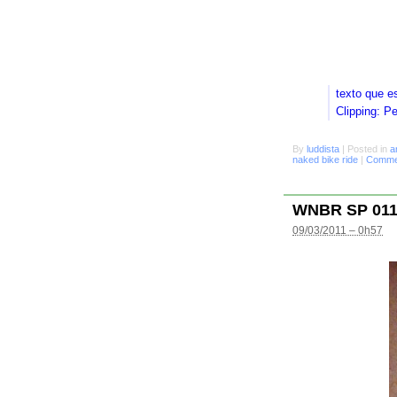
texto que e
Clipping: P
By
luddista
|
Posted in
a
naked bike ride
|
Commen
WNBR SP 01
09/03/2011 – 0h57