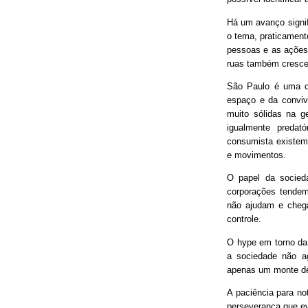
Há um avanço signif
o tema, praticament
pessoas e as ações
ruas também cresce
São Paulo é uma ci
espaço e da conviv
muito sólidas na g
igualmente predat
consumista existem 
e movimentos.
O papel da socieda
corporações tendem
não ajudam e chega
controle.
O hype em torno da 
a sociedade não ag
apenas um monte de
A paciência para no
perseverança que ev