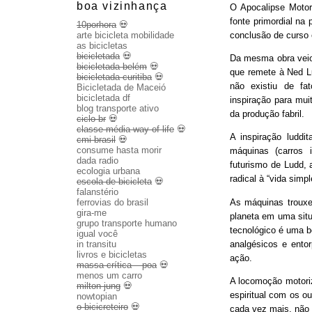
boa vizinhança
O Apocalipse Motor
fonte primordial na
10porhora
💀
conclusão de curso
arte bicicleta mobilidade
as bicicletas
bicicletada
💀
Da mesma obra veio 
bicicletada belém
💀
que remete à Ned Lu
bicicletada curitiba
💀
não existiu de fa
Bicicletada de Maceió
bicicletada df
inspiração para mui
blog transporte ativo
da produção fabril.
ciclo br
💀
classe média way of life
💀
A inspiração luddit
cmi brasil
💀
consume hasta morir
máquinas (carros 
dada radio
futurismo de Ludd,
ecologia urbana
radical à “vida sim
escola de bicicleta
💀
falanstério
As máquinas trouxe
ferrovias do brasil
gira-me
planeta em uma sit
grupo transporte humano
tecnológico é uma b
igual você
analgésicos e entor
in transitu
livros e bicicletas
ação.
massa crítica – poa
💀
menos um carro
A locomoção motoriza
milton jung
💀
espiritual com os o
nowtopian
o bicicreteiro
💀
cada vez mais, não