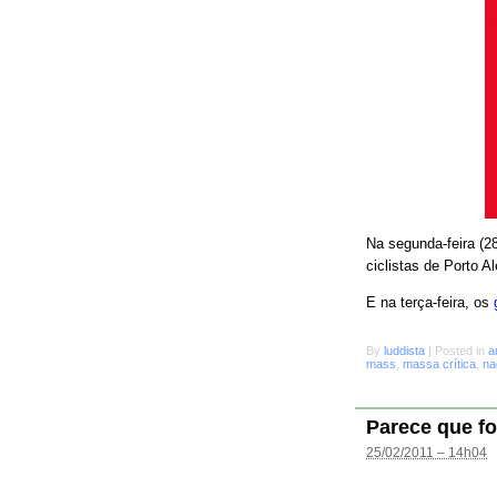
Na segunda-feira (28
ciclistas de Porto A
E na terça-feira, os
By
luddista
|
Posted in
a
mass
,
massa crítica
,
na
Parece que fo
25/02/2011 – 14h04