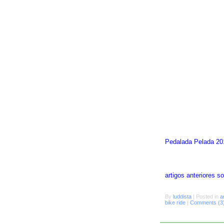
Pedalada Pelada 20
artigos anteriores 
By
luddista
|
Posted in
a
bike ride
|
Comments (3