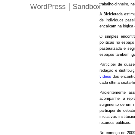
trabalho-dinheiro, n
|
WordPress
Sandbox
A Bicicletada estim
de indivíduos pas
encaixam na lógica
O simples encontro
políticas no espaço
pasteurizada e seg
espaços também igu
Participei de quas
redação e distribui
vídeos
dos encontro
cada última sexta-f
Pacientemente ass
acompanhei a repro
surgimento de um n
participei de debat
iniciativas instituc
recursos públicos.
No começo de 2009,