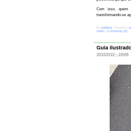
Com isso, quem s
transformando-se a
By
luddista
|
Posted in
a
vídeo
|
Comments (5)
Guia ilustrad
30/10/2010 – 16h06