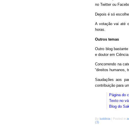
no Twitter ou Faceb
Depois é só escolhe
A votação vai até o
horas.
Outros temas
Outro blog bastant
e doutor em Ciência
Concorrendo na cat
“direitos humanos, 
Saudações aos parc
contribuição para 
Página do 
Texto no vá
Blog do Sa
By
luddista
|
Posted in
a
(3)