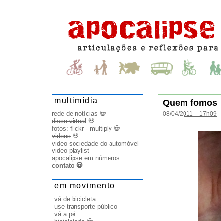
multimídia
Quem fomos
rede de notícias
💀
08/04/2011 – 17h09
disco virtual
💀
fotos:
flickr
-
multiply
💀
videos
💀
video sociedade do automóvel
video playlist
apocalipse em números
contato
💀
em movimento
vá de bicicleta
use transporte público
vá a pé