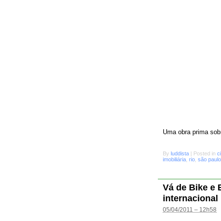
Uma obra prima sobr
By
luddista
|
Posted in
c
imobiliária
,
rio
,
são paulo
Vá de Bike e
internacional
05/04/2011 – 12h58