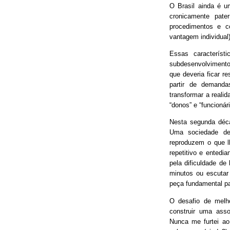
O Brasil ainda é 
cronicamente pater
procedimentos e 
vantagem individual)
Essas característ
subdesenvolvimento
que deveria ficar r
partir de demand
transformar a real
“donos” e “funcionári
Nesta segunda déca
Uma sociedade de
reproduzem o que lh
repetitivo e entedia
pela dificuldade de
minutos ou escutar
peça fundamental p
O desafio de melh
construir uma asso
Nunca me furtei ao 