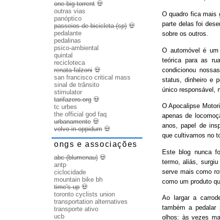
one big torrent
💀
outras vias
O quadro fica mais
panóptico
parte delas foi des
passeios de bicicleta (sp)
💀
pedalante
sobre os outros.
pedalinas
psico-ambiental
O automóvel é um b
quintal
teórica para as ru
recicloteca
condicionou nossas
renata falzoni
💀
san francisco critical mass
status, dinheiro e 
sinal de trânsito
único responsável, 
stimulator
tarifazero.org
💀
O Apocalipse Motori
tc urbes
the official god faq
apenas de locomoç
urbanamente
💀
anos, papel de ins
volvo in oppidum
💀
que cultivamos no t
ongs e associações
Este blog nunca fo
abc (blumenau)
💀
termo, aliás, surgi
antp
serve mais como rot
ciclocidade
mountain bike bh
como um produto qu
time's up
💀
toronto cyclists union
Ao largar a carrode
transportation alternatives
também a pedalar 
transporte ativo
ucb
olhos: às vezes ma