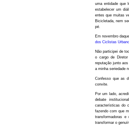
uma entidade que le
estabelecer um diá
entes que muitas v
Bicicletada, nem seq
pé.
Em novembro daquel
dos Ciclistas Urban
Não participei de to
o cargo de Direto
reputação junto aos
a minha seriedade n
Confesso que as d
convite.
Por um lado, acred
debate institucio
características do 
fazendo com que mui
transformadoras e
transformar o genuín