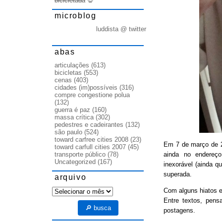
bicicletada
💀
microblog
luddista @ twitter
abas
articulações
(613)
bicicletas
(553)
cenas
(403)
cidades (im)possíveis
(316)
compre congestione polua
(132)
guerra é paz
(160)
massa crítica
(302)
pedestres e cadeirantes
(132)
são paulo
(524)
toward carfree cities 2008
(23)
Em 7 de março de
toward carfull cities 2007
(45)
ainda no endereço
transporte público
(78)
Uncategorized
(167)
inexorável (ainda q
superada.
arquivo
arquivo
Com alguns hiatos e
Entre textos, pens
🔎 busca
postagens.