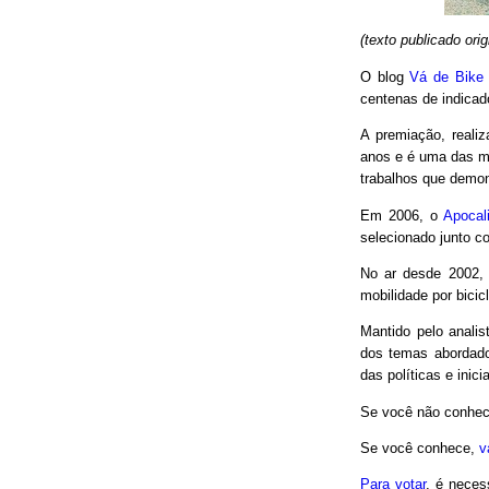
(texto publicado or
O blog
Vá de Bike
centenas de indicad
A premiação, reali
anos e é uma das m
trabalhos que demon
Em 2006, o
Apocal
selecionado junto co
No ar desde 2002,
mobilidade por bici
Mantido pelo analis
dos temas abordado
das políticas e inici
Se você não conhec
Se você conhece,
v
Para votar
, é neces