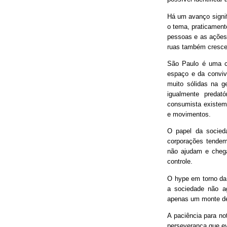
Há um avanço signif
o tema, praticament
pessoas e as ações
ruas também cresce
São Paulo é uma ci
espaço e da conviv
muito sólidas na g
igualmente predat
consumista existem 
e movimentos.
O papel da socieda
corporações tendem
não ajudam e chega
controle.
O hype em torno da 
a sociedade não ag
apenas um monte de
A paciência para no
perseverança que ev