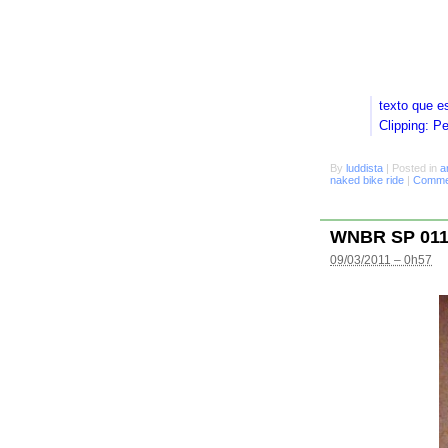
texto que e
Clipping: P
By
luddista
|
Posted in
a
naked bike ride
|
Commen
WNBR SP 01
09/03/2011 – 0h57