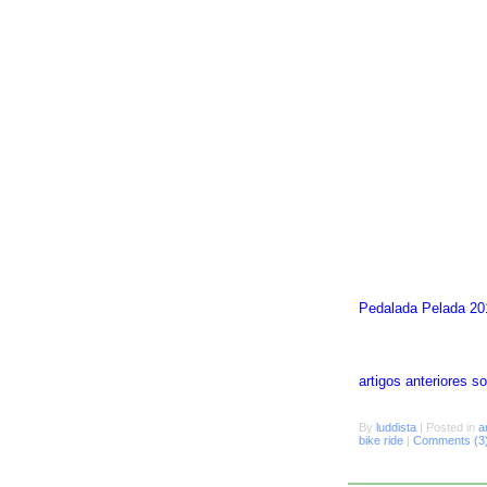
Pedalada Pelada 20
artigos anteriores 
By
luddista
|
Posted in
a
bike ride
|
Comments (3