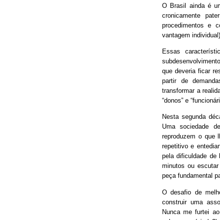
O Brasil ainda é 
cronicamente pater
procedimentos e 
vantagem individual)
Essas característ
subdesenvolvimento
que deveria ficar r
partir de demand
transformar a real
“donos” e “funcionári
Nesta segunda déca
Uma sociedade de
reproduzem o que lh
repetitivo e entedia
pela dificuldade de
minutos ou escutar
peça fundamental p
O desafio de melh
construir uma asso
Nunca me furtei ao 