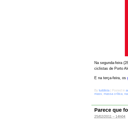
Na segunda-feira (28
ciclistas de Porto A
E na terça-feira, os
By
luddista
|
Posted in
a
mass
,
massa crítica
,
na
Parece que fo
25/02/2011 – 14h04