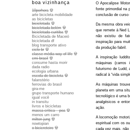
boa vizinhança
O Apocalipse Motor
fonte primordial na
10porhora
💀
conclusão de curso
arte bicicleta mobilidade
as bicicletas
bicicletada
💀
Da mesma obra veio 
bicicletada belém
💀
que remete à Ned Lu
bicicletada curitiba
💀
não existiu de fa
Bicicletada de Maceió
bicicletada df
inspiração para mui
blog transporte ativo
da produção fabril.
ciclo br
💀
classe média way of life
💀
A inspiração luddit
cmi brasil
💀
consume hasta morir
máquinas (carros 
dada radio
futurismo de Ludd,
ecologia urbana
radical à “vida sim
escola de bicicleta
💀
falanstério
As máquinas trouxe
ferrovias do brasil
gira-me
planeta em uma sit
grupo transporte humano
tecnológico é uma b
igual você
analgésicos e entor
in transitu
livros e bicicletas
ação.
massa crítica – poa
💀
menos um carro
A locomoção motoriza
milton jung
💀
espiritual com os o
nowtopian
o bicicreteiro
💀
cada vez mais, não