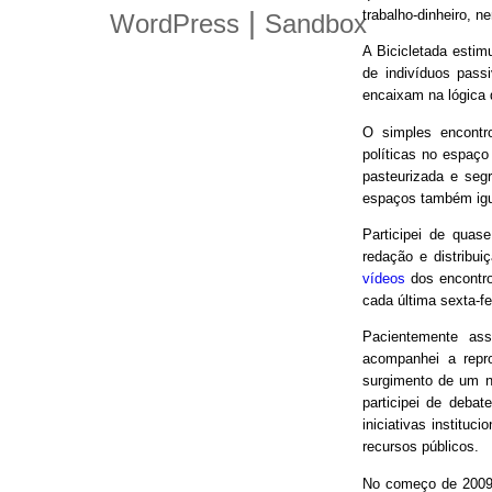
trabalho-dinheiro, n
|
WordPress
Sandbox
A Bicicletada estim
de indivíduos pas
encaixam na lógica
O simples encontro
políticas no espaço
pasteurizada e seg
espaços também igu
Participei de quas
redação e distribui
vídeos
dos encontro
cada última sexta-f
Pacientemente ass
acompanhei a repro
surgimento de um n
participei de debat
iniciativas instituc
recursos públicos.
No começo de 2009,