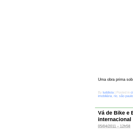
Uma obra prima sobr
By
luddista
|
Posted in
c
imobiliária
,
rio
,
são paulo
Vá de Bike e
internacional
05/04/2011 – 12h58