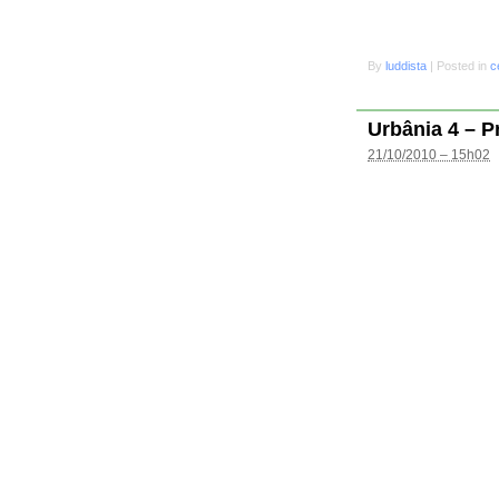
By
luddista
|
Posted in
c
Urbânia 4 – P
21/10/2010 – 15h02