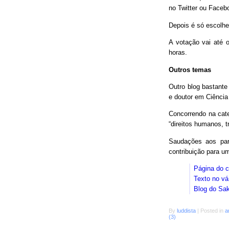
no Twitter ou Faceb
Depois é só escolhe
A votação vai até o
horas.
Outros temas
Outro blog bastant
e doutor em Ciência
Concorrendo na cat
“direitos humanos, 
Saudações aos parc
contribuição para 
Página do 
Texto no vá
Blog do Sa
By
luddista
|
Posted in
a
(3)