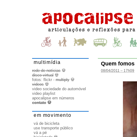
multimídia
Quem fomos
rede de notícias
💀
08/04/2011 – 17h09
disco virtual
💀
fotos:
flickr
-
multiply
💀
videos
💀
video sociedade do automóvel
video playlist
apocalipse em números
contato
💀
em movimento
vá de bicicleta
use transporte público
vá a pé