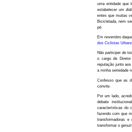
uma entidade que le
estabelecer um diá
entes que muitas v
Bicicletada, nem seq
pé.
Em novembro daquel
dos Ciclistas Urban
Não participei de to
o cargo de Direto
reputação junto aos
a minha seriedade n
Confesso que as d
convite.
Por um lado, acred
debate institucio
características do 
fazendo com que mui
transformadoras e
transformar o genuín