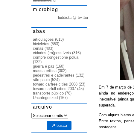
bicicletada
💀
microblog
luddista @ twitter
abas
articulações
(613)
bicicletas
(553)
cenas
(403)
cidades (im)possíveis
(316)
compre congestione polua
(132)
guerra é paz
(160)
massa crítica
(302)
pedestres e cadeirantes
(132)
são paulo
(524)
toward carfree cities 2008
(23)
Em 7 de março de
toward carfull cities 2007
(45)
ainda no endereço
transporte público
(78)
Uncategorized
(167)
inexorável (ainda q
superada.
arquivo
arquivo
Com alguns hiatos e
Entre textos, pens
🔎 busca
postagens.