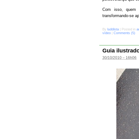
Com isso, quem s
transformando-se a
By
luddista
|
Posted in
a
vídeo
|
Comments (5)
Guia ilustrad
30/10/2010 – 16h06