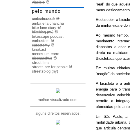
viaciclo
💀
“real” do que aquel
meus deslocamento
pelo mundo
antivoitures.fr
💀
Redescobri a bicicl
arriba e la chancha
da minha vida e do 
bike lane diary
💀
bikeblog (ny)
💀
Ao mesmo tempo, d
bikescape podcast
carbusters
💀
movimento internac
carectomy
💀
dispostos a criar 
kinokast
direta na realidad
menos um carro
nicomachus
💀
Bicicletada que ac
streetfilms
streets are for people
💀
Em muitas cidades
streetsblog (ny)
“reação” da socieda
A bicicleta é a ant
energia para o trans
desenvolve veloci
melhor visualizado com:
permite a integra
oferecidas pelo aut
alguns direitos reservados:
Em São Paulo, a B
mobilidade urbana, 
que articula cente