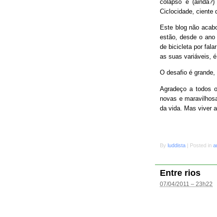
colapso e (ainda?
Ciclocidade, ciente 
Este blog não acab
estão, desde o ano 
de bicicleta por fal
as suas variáveis, é
O desafio é grande
Agradeço a todos o
novas e maravilhosa
da vida. Mas viver 
By
luddista
|
Posted in
a
Entre rios
07/04/2011 – 23h22