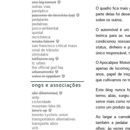
one big torrent
💀
outras vias
O quadro fica mais
panóptico
parte delas foi des
passeios de bicicleta (sp)
💀
pedalante
sobre os outros.
pedalinas
psico-ambiental
O automóvel é um b
quintal
teórica para as ru
recicloteca
condicionou nossas
renata falzoni
💀
san francisco critical mass
status, dinheiro e 
sinal de trânsito
único responsável, 
stimulator
tarifazero.org
💀
O Apocalipse Motori
tc urbes
the official god faq
apenas de locomoç
urbanamente
💀
anos, papel de ins
volvo in oppidum
💀
que cultivamos no t
ongs e associações
Este blog nunca fo
abc (blumenau)
💀
termo, aliás, surgi
antp
serve mais como rot
ciclocidade
mountain bike bh
como um produto qu
time's up
💀
toronto cyclists union
Ao largar a carrode
transportation alternatives
também a pedalar 
transporte ativo
ucb
olhos: às vezes ma