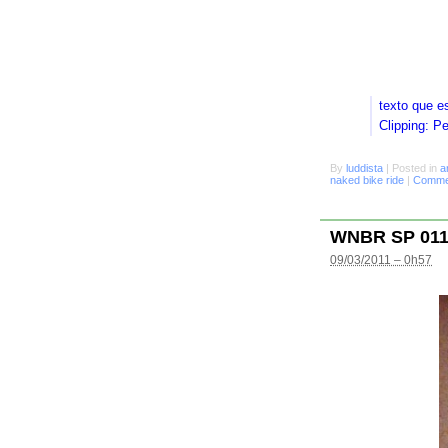
texto que e
Clipping: P
By
luddista
|
Posted in
a
naked bike ride
|
Commen
WNBR SP 01
09/03/2011 – 0h57