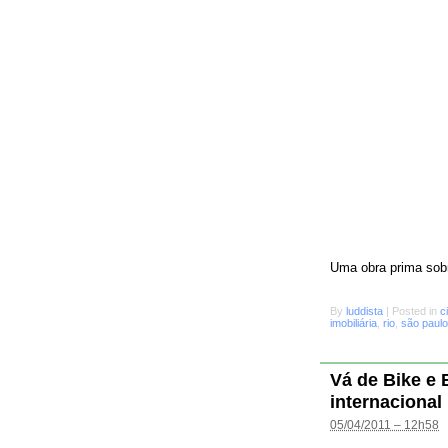
Uma obra prima sobr
By
luddista
|
Posted in
c
imobiliária
,
rio
,
são paulo
Vá de Bike e
internacional
05/04/2011 – 12h58