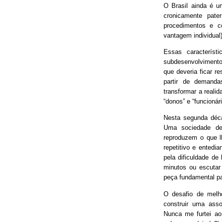
O Brasil ainda é 
cronicamente pater
procedimentos e 
vantagem individual)
Essas característ
subdesenvolvimento
que deveria ficar r
partir de demand
transformar a real
“donos” e “funcionári
Nesta segunda déca
Uma sociedade de
reproduzem o que lh
repetitivo e entedia
pela dificuldade de
minutos ou escutar
peça fundamental p
O desafio de melh
construir uma asso
Nunca me furtei ao 