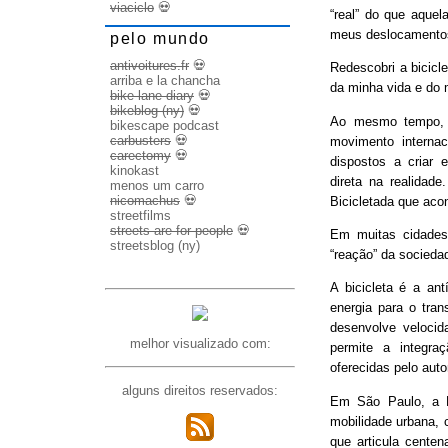
viaciclo
💀
“real” do que aquel
meus deslocamento
pelo mundo
antivoitures.fr
💀
Redescobri a bicicl
arriba e la chancha
da minha vida e do 
bike lane diary
💀
bikeblog (ny)
💀
Ao mesmo tempo, d
bikescape podcast
carbusters
💀
movimento internac
carectomy
💀
dispostos a criar 
kinokast
direta na realidad
menos um carro
nicomachus
💀
Bicicletada que ac
streetfilms
streets are for people
💀
Em muitas cidades
streetsblog (ny)
“reação” da socieda
A bicicleta é a ant
energia para o trans
desenvolve veloci
melhor visualizado com:
permite a integra
oferecidas pelo aut
alguns direitos reservados:
Em São Paulo, a B
mobilidade urbana, 
que articula cente