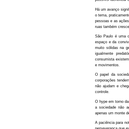
Há um avanço signif
o tema, praticament
pessoas e as ações
ruas também cresce
São Paulo é uma ci
espaço e da conviv
muito sólidas na g
igualmente predat
consumista existem 
e movimentos.
O papel da socieda
corporações tendem
não ajudam e chega
controle.
O hype em torno da 
a sociedade não ag
apenas um monte de
A paciência para no
perseverança que ev