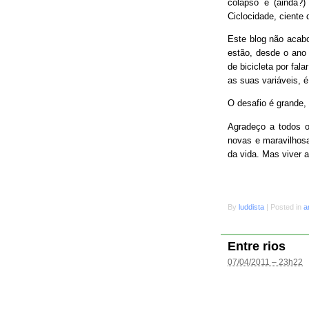
colapso e (ainda?
Ciclocidade, ciente 
Este blog não acab
estão, desde o ano 
de bicicleta por fal
as suas variáveis, é
O desafio é grande
Agradeço a todos o
novas e maravilhosa
da vida. Mas viver 
By
luddista
|
Posted in
a
Entre rios
07/04/2011 – 23h22