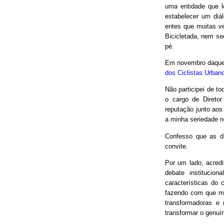
uma entidade que le
estabelecer um diá
entes que muitas v
Bicicletada, nem seq
pé.
Em novembro daquel
dos Ciclistas Urban
Não participei de to
o cargo de Direto
reputação junto aos
a minha seriedade n
Confesso que as d
convite.
Por um lado, acred
debate institucio
características do 
fazendo com que mui
transformadoras e
transformar o genuín