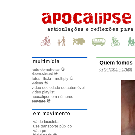
multimídia
Quem fomos
rede de notícias
💀
08/04/2011 – 17h09
disco virtual
💀
fotos:
flickr
-
multiply
💀
videos
💀
video sociedade do automóvel
video playlist
apocalipse em números
contato
💀
em movimento
vá de bicicleta
use transporte público
vá a pé