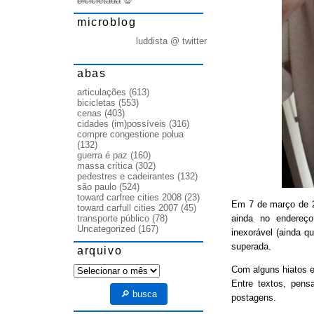
bicicletada
💀
microblog
luddista @ twitter
abas
articulações
(613)
bicicletas
(553)
cenas
(403)
cidades (im)possíveis
(316)
compre congestione polua
(132)
guerra é paz
(160)
massa crítica
(302)
pedestres e cadeirantes
(132)
são paulo
(524)
toward carfree cities 2008
(23)
Em 7 de março de
toward carfull cities 2007
(45)
ainda no endereço
transporte público
(78)
Uncategorized
(167)
inexorável (ainda q
superada.
arquivo
arquivo
Com alguns hiatos e
Entre textos, pens
🔎 busca
postagens.