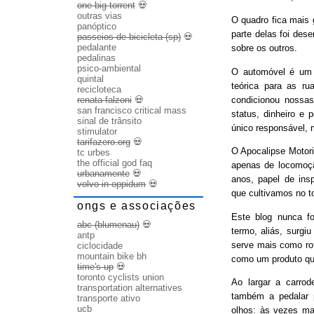
one big torrent
💀
outras vias
O quadro fica mais
panóptico
parte delas foi des
passeios de bicicleta (sp)
💀
pedalante
sobre os outros.
pedalinas
psico-ambiental
O automóvel é um b
quintal
teórica para as ru
recicloteca
condicionou nossas
renata falzoni
💀
san francisco critical mass
status, dinheiro e 
sinal de trânsito
único responsável, 
stimulator
tarifazero.org
💀
O Apocalipse Motori
tc urbes
the official god faq
apenas de locomoç
urbanamente
💀
anos, papel de ins
volvo in oppidum
💀
que cultivamos no t
ongs e associações
Este blog nunca fo
abc (blumenau)
💀
termo, aliás, surgi
antp
serve mais como rot
ciclocidade
mountain bike bh
como um produto qu
time's up
💀
toronto cyclists union
Ao largar a carrode
transportation alternatives
também a pedalar 
transporte ativo
ucb
olhos: às vezes ma