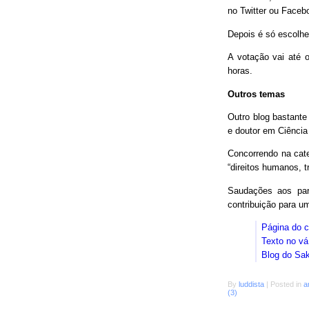
no Twitter ou Faceb
Depois é só escolhe
A votação vai até o
horas.
Outros temas
Outro blog bastant
e doutor em Ciência
Concorrendo na cat
“direitos humanos, 
Saudações aos parc
contribuição para 
Página do 
Texto no vá
Blog do Sa
By
luddista
|
Posted in
a
(3)