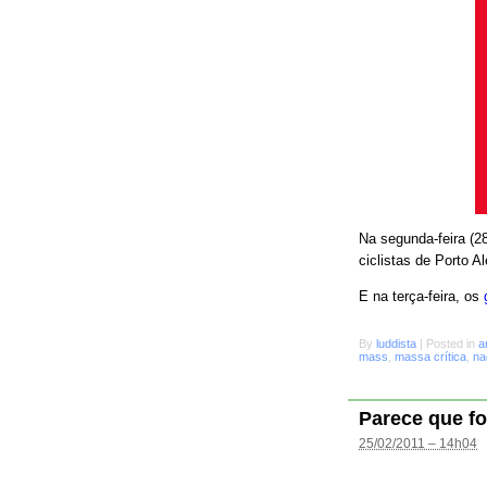
Na segunda-feira (28
ciclistas de Porto A
E na terça-feira, os
By
luddista
|
Posted in
a
mass
,
massa crítica
,
na
Parece que fo
25/02/2011 – 14h04