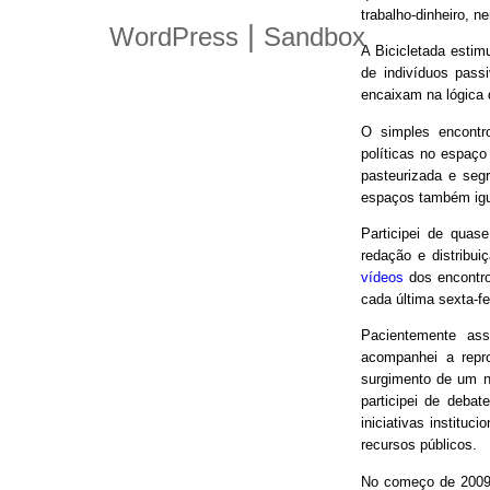
trabalho-dinheiro, n
|
WordPress
Sandbox
A Bicicletada estim
de indivíduos pas
encaixam na lógica
O simples encontro
políticas no espaço
pasteurizada e seg
espaços também igu
Participei de quas
redação e distribui
vídeos
dos encontro
cada última sexta-f
Pacientemente ass
acompanhei a repro
surgimento de um n
participei de debat
iniciativas instituc
recursos públicos.
No começo de 2009,