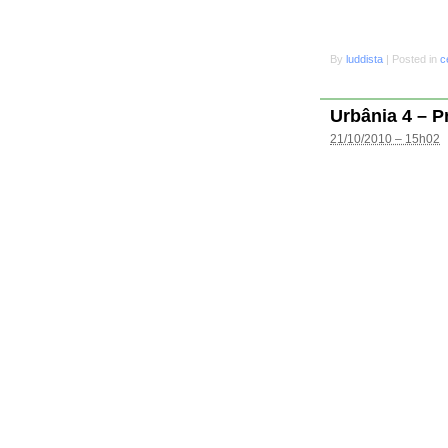
By
luddista
|
Posted in
c
Urbânia 4 – P
21/10/2010 – 15h02