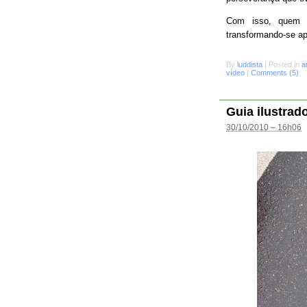
Com isso, quem s
transformando-se a
By
luddista
|
Posted in
a
vídeo
|
Comments (5)
Guia ilustrad
30/10/2010 – 16h06