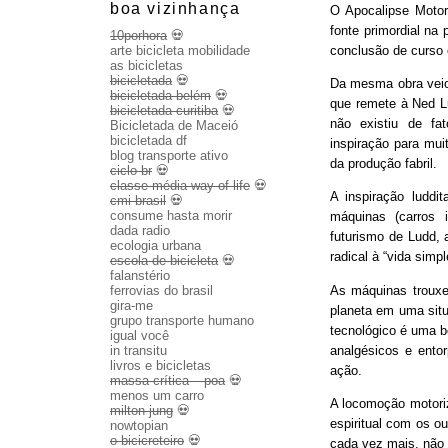
boa vizinhança
O Apocalipse Motor
fonte primordial na
10porhora
💀
conclusão de curso
arte bicicleta mobilidade
as bicicletas
bicicletada
💀
Da mesma obra veio 
bicicletada belém
💀
que remete à Ned Lu
bicicletada curitiba
💀
não existiu de fa
Bicicletada de Maceió
bicicletada df
inspiração para mui
blog transporte ativo
da produção fabril.
ciclo br
💀
classe média way of life
💀
A inspiração luddit
cmi brasil
💀
consume hasta morir
máquinas (carros 
dada radio
futurismo de Ludd,
ecologia urbana
radical à “vida sim
escola de bicicleta
💀
falanstério
As máquinas trouxe
ferrovias do brasil
gira-me
planeta em uma sit
grupo transporte humano
tecnológico é uma b
igual você
analgésicos e entor
in transitu
livros e bicicletas
ação.
massa crítica – poa
💀
menos um carro
A locomoção motoriza
milton jung
💀
espiritual com os o
nowtopian
o bicicreteiro
💀
cada vez mais, não