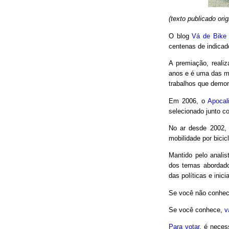
(texto publicado or
O blog
Vá de Bike
centenas de indicad
A premiação, reali
anos e é uma das m
trabalhos que demon
Em 2006, o
Apocal
selecionado junto co
No ar desde 2002,
mobilidade por bici
Mantido pelo analis
dos temas abordado
das políticas e inici
Se você não conhec
Se você conhece,
v
Para votar
, é neces