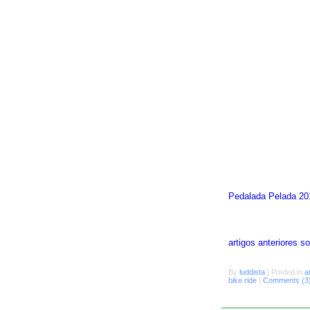
Pedalada Pelada 20
artigos anteriores 
By
luddista
|
Posted in
a
bike ride
|
Comments (3