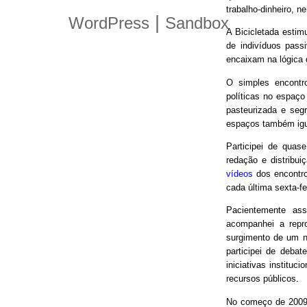
trabalho-dinheiro, n
|
WordPress
Sandbox
A Bicicletada estim
de indivíduos pas
encaixam na lógica
O simples encontro
políticas no espaço
pasteurizada e seg
espaços também igu
Participei de quas
redação e distribui
vídeos
dos encontro
cada última sexta-f
Pacientemente ass
acompanhei a repro
surgimento de um n
participei de debat
iniciativas instituc
recursos públicos.
No começo de 2009,