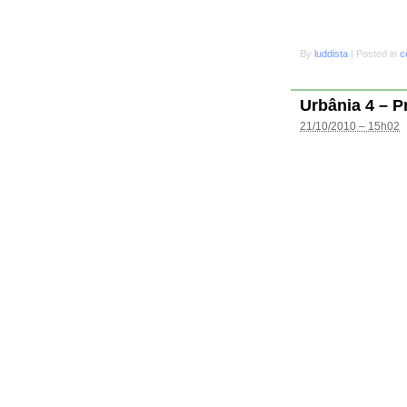
By
luddista
|
Posted in
c
Urbânia 4 – P
21/10/2010 – 15h02