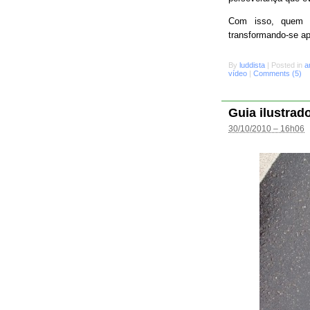
Com isso, quem s
transformando-se a
By
luddista
|
Posted in
a
vídeo
|
Comments (5)
Guia ilustrad
30/10/2010 – 16h06