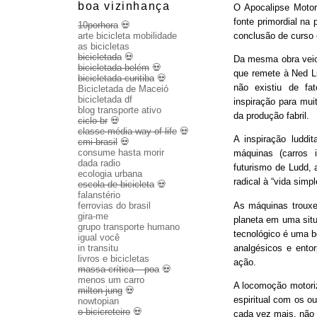
boa vizinhança
O Apocalipse Motor
fonte primordial na
10porhora
💀
conclusão de curso
arte bicicleta mobilidade
as bicicletas
bicicletada
💀
Da mesma obra veio 
bicicletada belém
💀
que remete à Ned Lu
bicicletada curitiba
💀
não existiu de fa
Bicicletada de Maceió
bicicletada df
inspiração para mui
blog transporte ativo
da produção fabril.
ciclo br
💀
classe média way of life
💀
A inspiração luddit
cmi brasil
💀
consume hasta morir
máquinas (carros 
dada radio
futurismo de Ludd,
ecologia urbana
radical à “vida sim
escola de bicicleta
💀
falanstério
As máquinas trouxe
ferrovias do brasil
gira-me
planeta em uma sit
grupo transporte humano
tecnológico é uma b
igual você
analgésicos e entor
in transitu
livros e bicicletas
ação.
massa crítica – poa
💀
menos um carro
A locomoção motoriza
milton jung
💀
espiritual com os o
nowtopian
o bicicreteiro
💀
cada vez mais, não