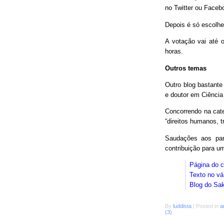
no Twitter ou Faceb
Depois é só escolhe
A votação vai até o
horas.
Outros temas
Outro blog bastant
e doutor em Ciência
Concorrendo na cat
“direitos humanos, 
Saudações aos parc
contribuição para 
Página do 
Texto no vá
Blog do Sa
By
luddista
|
Posted in
a
(3)