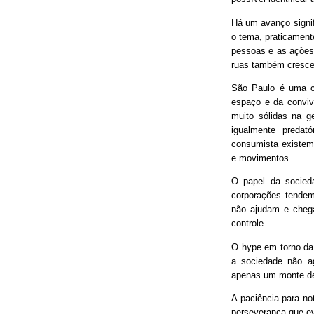
Há um avanço signif
o tema, praticament
pessoas e as ações
ruas também cresce
São Paulo é uma ci
espaço e da conviv
muito sólidas na g
igualmente predat
consumista existem 
e movimentos.
O papel da socieda
corporações tendem
não ajudam e chega
controle.
O hype em torno da 
a sociedade não ag
apenas um monte de
A paciência para no
perseverança que ev