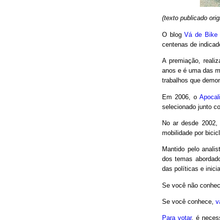
(texto publicado or
O blog
Vá de Bike
centenas de indicad
A premiação, reali
anos e é uma das m
trabalhos que demon
Em 2006, o
Apocal
selecionado junto co
No ar desde 2002,
mobilidade por bici
Mantido pelo analis
dos temas abordado
das políticas e inici
Se você não conhec
Se você conhece,
v
Para votar
, é neces