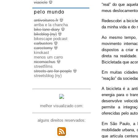
viaciclo
💀
“real” do que aquel
meus deslocamento
pelo mundo
antivoitures.fr
💀
Redescobri a bicicl
arriba e la chancha
da minha vida e do 
bike lane diary
💀
bikeblog (ny)
💀
Ao mesmo tempo, d
bikescape podcast
carbusters
💀
movimento internac
carectomy
💀
dispostos a criar 
kinokast
direta na realidad
menos um carro
nicomachus
💀
Bicicletada que ac
streetfilms
streets are for people
💀
Em muitas cidades
streetsblog (ny)
“reação” da socieda
A bicicleta é a ant
energia para o trans
desenvolve veloci
melhor visualizado com:
permite a integra
oferecidas pelo aut
alguns direitos reservados:
Em São Paulo, a B
mobilidade urbana, 
que articula cente