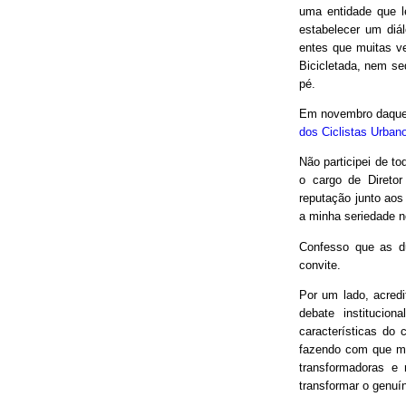
uma entidade que le
estabelecer um diá
entes que muitas v
Bicicletada, nem seq
pé.
Em novembro daquel
dos Ciclistas Urban
Não participei de to
o cargo de Direto
reputação junto aos
a minha seriedade n
Confesso que as d
convite.
Por um lado, acred
debate institucio
características do 
fazendo com que mui
transformadoras e
transformar o genuín