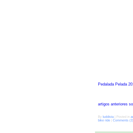
Pedalada Pelada 20
artigos anteriores 
By
luddista
|
Posted in
a
bike ride
|
Comments (3