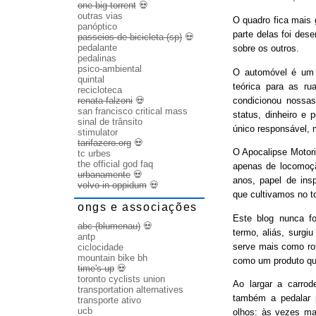
one big torrent
💀
outras vias
O quadro fica mais
panóptico
parte delas foi des
passeios de bicicleta (sp)
💀
pedalante
sobre os outros.
pedalinas
psico-ambiental
O automóvel é um b
quintal
teórica para as ru
recicloteca
condicionou nossas
renata falzoni
💀
san francisco critical mass
status, dinheiro e 
sinal de trânsito
único responsável, 
stimulator
tarifazero.org
💀
O Apocalipse Motori
tc urbes
the official god faq
apenas de locomoç
urbanamente
💀
anos, papel de ins
volvo in oppidum
💀
que cultivamos no t
ongs e associações
Este blog nunca fo
abc (blumenau)
💀
termo, aliás, surgi
antp
serve mais como rot
ciclocidade
mountain bike bh
como um produto qu
time's up
💀
toronto cyclists union
Ao largar a carrode
transportation alternatives
também a pedalar 
transporte ativo
ucb
olhos: às vezes ma