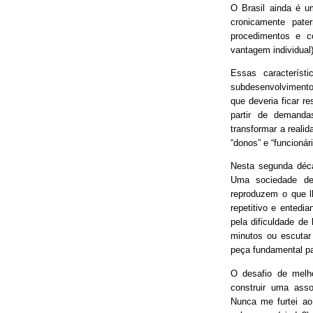
O Brasil ainda é 
cronicamente pater
procedimentos e 
vantagem individual)
Essas característ
subdesenvolvimento
que deveria ficar r
partir de demand
transformar a real
“donos” e “funcionári
Nesta segunda déca
Uma sociedade de
reproduzem o que lh
repetitivo e entedia
pela dificuldade de
minutos ou escutar
peça fundamental p
O desafio de melh
construir uma asso
Nunca me furtei ao 