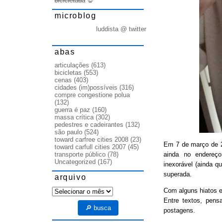
bicicletada
💀
microblog
luddista @ twitter
abas
articulações
(613)
bicicletas
(553)
cenas
(403)
cidades (im)possíveis
(316)
compre congestione polua
(132)
guerra é paz
(160)
massa crítica
(302)
pedestres e cadeirantes
(132)
são paulo
(524)
toward carfree cities 2008
(23)
Em 7 de março de
toward carfull cities 2007
(45)
ainda no endereço
transporte público
(78)
Uncategorized
(167)
inexorável (ainda q
superada.
arquivo
arquivo
Com alguns hiatos e
Entre textos, pens
🔎 busca
postagens.