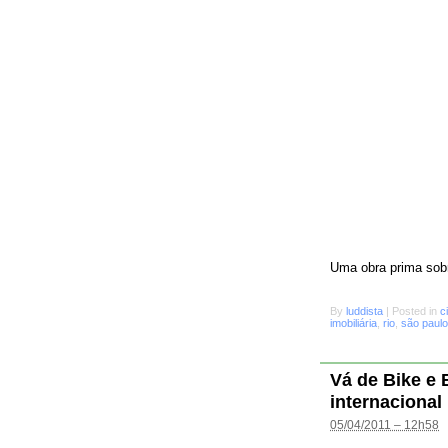
Uma obra prima sobr
By
luddista
|
Posted in
c
imobiliária
,
rio
,
são paulo
Vá de Bike e
internacional
05/04/2011 – 12h58