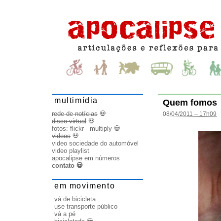
multimídia
Quem fomos
rede de notícias
💀
08/04/2011 – 17h09
disco virtual
💀
fotos:
flickr
-
multiply
💀
videos
💀
video sociedade do automóvel
video playlist
apocalipse em números
contato
💀
em movimento
vá de bicicleta
use transporte público
vá a pé