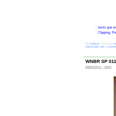
texto que e
Clipping: P
By
luddista
|
Posted in
a
naked bike ride
|
Commen
WNBR SP 01
09/03/2011 – 0h57