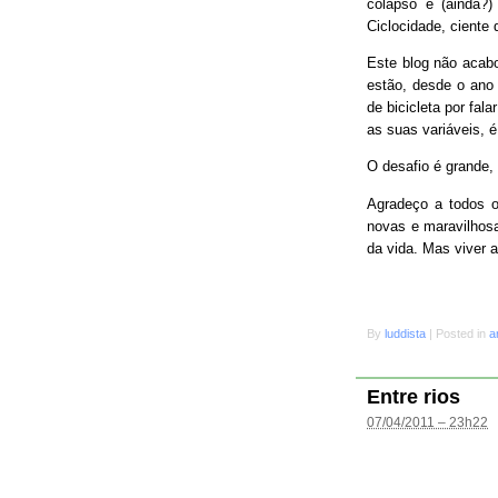
colapso e (ainda?
Ciclocidade, ciente 
Este blog não acab
estão, desde o ano 
de bicicleta por fal
as suas variáveis, é
O desafio é grande
Agradeço a todos o
novas e maravilhosa
da vida. Mas viver 
By
luddista
|
Posted in
a
Entre rios
07/04/2011 – 23h22