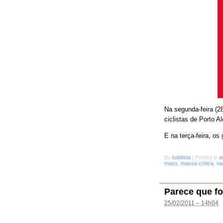
Na segunda-feira (28
ciclistas de Porto A
E na terça-feira, os
By
luddista
|
Posted in
a
mass
,
massa crítica
,
na
Parece que fo
25/02/2011 – 14h04