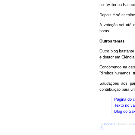
no Twitter ou Faceb
Depois é só escolhe
A votação vai até o
horas.
Outros temas
Outro blog bastant
e doutor em Ciência
Concorrendo na cat
“direitos humanos, 
Saudações aos parc
contribuição para 
Página do 
Texto no vá
Blog do Sa
By
luddista
|
Posted in
a
(3)