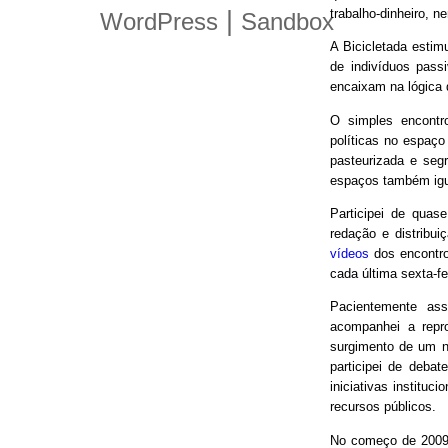
trabalho-dinheiro, n
|
WordPress
Sandbox
A Bicicletada estim
de indivíduos pas
encaixam na lógica
O simples encontro
políticas no espaço
pasteurizada e seg
espaços também igu
Participei de quas
redação e distribui
vídeos
dos encontro
cada última sexta-f
Pacientemente ass
acompanhei a repro
surgimento de um n
participei de debat
iniciativas instituc
recursos públicos.
No começo de 2009,