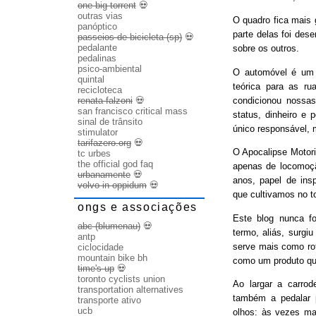
one big torrent
💀
outras vias
O quadro fica mais
panóptico
parte delas foi des
passeios de bicicleta (sp)
💀
pedalante
sobre os outros.
pedalinas
psico-ambiental
O automóvel é um b
quintal
teórica para as ru
recicloteca
condicionou nossas
renata falzoni
💀
san francisco critical mass
status, dinheiro e 
sinal de trânsito
único responsável, 
stimulator
tarifazero.org
💀
O Apocalipse Motori
tc urbes
the official god faq
apenas de locomoç
urbanamente
💀
anos, papel de ins
volvo in oppidum
💀
que cultivamos no t
ongs e associações
Este blog nunca fo
abc (blumenau)
💀
termo, aliás, surgi
antp
serve mais como rot
ciclocidade
mountain bike bh
como um produto qu
time's up
💀
toronto cyclists union
Ao largar a carrode
transportation alternatives
também a pedalar 
transporte ativo
ucb
olhos: às vezes ma