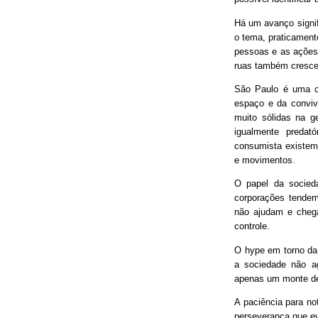
Há um avanço signif
o tema, praticament
pessoas e as ações
ruas também cresce
São Paulo é uma ci
espaço e da conviv
muito sólidas na g
igualmente predat
consumista existem 
e movimentos.
O papel da socieda
corporações tendem
não ajudam e chega
controle.
O hype em torno da 
a sociedade não ag
apenas um monte de
A paciência para no
perseverança que ev