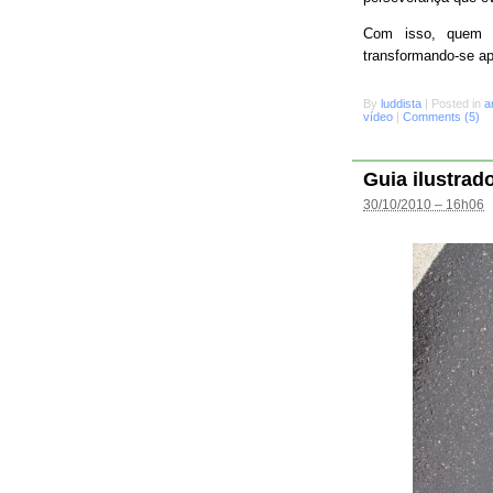
Com isso, quem s
transformando-se a
By
luddista
|
Posted in
a
vídeo
|
Comments (5)
Guia ilustrad
30/10/2010 – 16h06