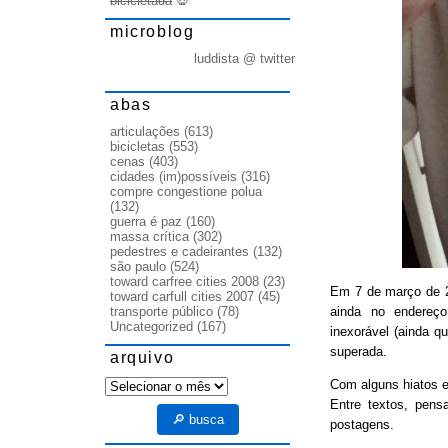
bicicletada
💀
microblog
luddista @ twitter
abas
articulações
(613)
bicicletas
(553)
cenas
(403)
cidades (im)possíveis
(316)
compre congestione polua
(132)
guerra é paz
(160)
massa crítica
(302)
pedestres e cadeirantes
(132)
são paulo
(524)
toward carfree cities 2008
(23)
Em 7 de março de
toward carfull cities 2007
(45)
ainda no endereço
transporte público
(78)
Uncategorized
(167)
inexorável (ainda q
superada.
arquivo
arquivo
Com alguns hiatos e
Entre textos, pens
🔎 busca
postagens.