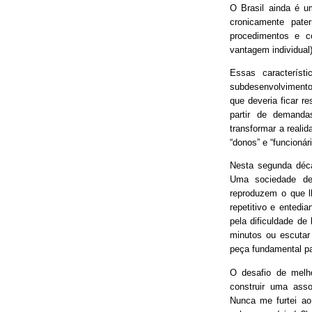
O Brasil ainda é 
cronicamente pater
procedimentos e 
vantagem individual)
Essas característ
subdesenvolvimento
que deveria ficar r
partir de demand
transformar a real
“donos” e “funcionári
Nesta segunda déca
Uma sociedade de
reproduzem o que lh
repetitivo e entedia
pela dificuldade de
minutos ou escutar
peça fundamental p
O desafio de melh
construir uma asso
Nunca me furtei ao 