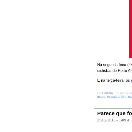
Na segunda-feira (28
ciclistas de Porto A
E na terça-feira, os
By
luddista
|
Posted in
a
mass
,
massa crítica
,
na
Parece que fo
25/02/2011 – 14h04