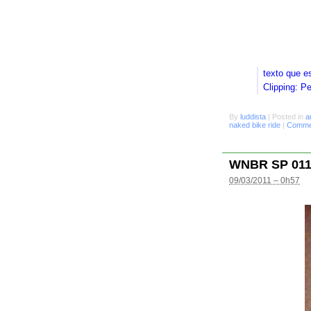
texto que e
Clipping: P
By
luddista
|
Posted in
a
naked bike ride
|
Commen
WNBR SP 01
09/03/2011 – 0h57