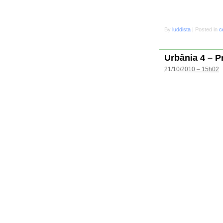
By
luddista
|
Posted in
c
Urbânia 4 – P
21/10/2010 – 15h02