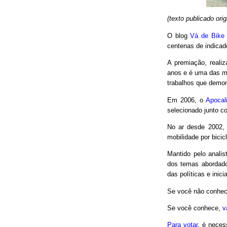
(texto publicado or
O blog
Vá de Bike
centenas de indicad
A premiação, reali
anos e é uma das m
trabalhos que demon
Em 2006, o
Apocal
selecionado junto co
No ar desde 2002,
mobilidade por bici
Mantido pelo analis
dos temas abordado
das políticas e inici
Se você não conhec
Se você conhece,
v
Para votar
, é neces