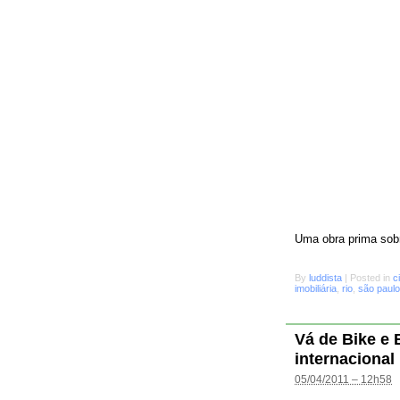
Uma obra prima sobr
By
luddista
|
Posted in
c
imobiliária
,
rio
,
são paulo
Vá de Bike e
internacional
05/04/2011 – 12h58