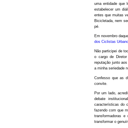
uma entidade que le
estabelecer um diá
entes que muitas v
Bicicletada, nem seq
pé.
Em novembro daquel
dos Ciclistas Urban
Não participei de to
o cargo de Direto
reputação junto aos
a minha seriedade n
Confesso que as d
convite.
Por um lado, acred
debate institucio
características do 
fazendo com que mui
transformadoras e
transformar o genuín