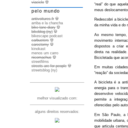
viaciclo
💀
“real” do que aquel
meus deslocamento
pelo mundo
antivoitures.fr
💀
Redescobri a bicicl
arriba e la chancha
da minha vida e do 
bike lane diary
💀
bikeblog (ny)
💀
Ao mesmo tempo, d
bikescape podcast
carbusters
💀
movimento internac
carectomy
💀
dispostos a criar 
kinokast
direta na realidad
menos um carro
nicomachus
💀
Bicicletada que ac
streetfilms
streets are for people
💀
Em muitas cidades
streetsblog (ny)
“reação” da socieda
A bicicleta é a ant
energia para o trans
desenvolve veloci
melhor visualizado com:
permite a integra
oferecidas pelo aut
alguns direitos reservados:
Em São Paulo, a B
mobilidade urbana, 
que articula cente