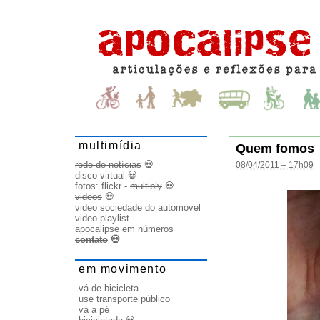
multimídia
Quem fomos
rede de notícias
💀
08/04/2011 – 17h09
disco virtual
💀
fotos:
flickr
-
multiply
💀
videos
💀
video sociedade do automóvel
video playlist
apocalipse em números
contato
💀
em movimento
vá de bicicleta
use transporte público
vá a pé