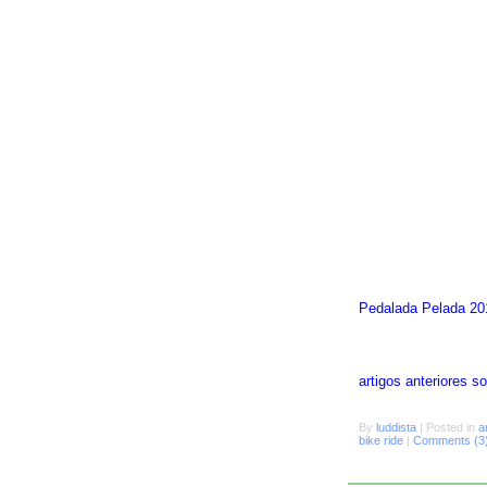
Pedalada Pelada 20
artigos anteriores 
By
luddista
|
Posted in
a
bike ride
|
Comments (3