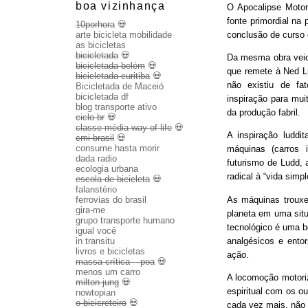
boa vizinhança
O Apocalipse Motor
fonte primordial na
10porhora
💀
conclusão de curso
arte bicicleta mobilidade
as bicicletas
bicicletada
💀
Da mesma obra veio 
bicicletada belém
💀
que remete à Ned Lu
bicicletada curitiba
💀
não existiu de fa
Bicicletada de Maceió
bicicletada df
inspiração para mui
blog transporte ativo
da produção fabril.
ciclo br
💀
classe média way of life
💀
A inspiração luddit
cmi brasil
💀
consume hasta morir
máquinas (carros 
dada radio
futurismo de Ludd,
ecologia urbana
radical à “vida sim
escola de bicicleta
💀
falanstério
As máquinas trouxe
ferrovias do brasil
gira-me
planeta em uma sit
grupo transporte humano
tecnológico é uma b
igual você
analgésicos e entor
in transitu
livros e bicicletas
ação.
massa crítica – poa
💀
menos um carro
A locomoção motoriza
milton jung
💀
espiritual com os o
nowtopian
o bicicreteiro
💀
cada vez mais, não