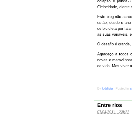
colapso e (ainda?
Ciclocidade, ciente 
Este blog não acab
estão, desde o ano 
de bicicleta por fal
as suas variáveis, é
O desafio é grande
Agradeço a todos o
novas e maravilhosa
da vida. Mas viver 
By
luddista
|
Posted in
a
Entre rios
07/04/2011 – 23h22