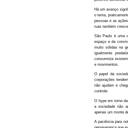
Há um avanço signif
o tema, praticament
pessoas e as ações
ruas também cresce
São Paulo é uma ci
espaço e da conviv
muito sólidas na g
igualmente predat
consumista existem 
e movimentos.
O papel da socieda
corporações tendem
não ajudam e chega
controle.
O hype em torno da 
a sociedade não ag
apenas um monte de
A paciência para no
perseverança que ev