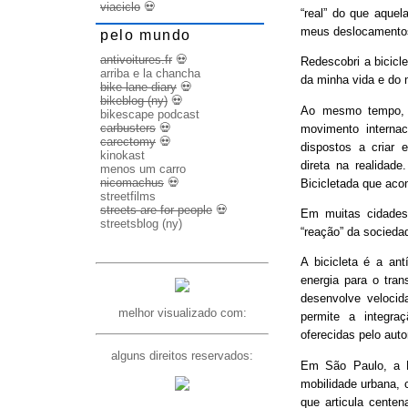
viaciclo
💀
“real” do que aquel
meus deslocamento
pelo mundo
antivoitures.fr
💀
Redescobri a bicicl
arriba e la chancha
da minha vida e do 
bike lane diary
💀
bikeblog (ny)
💀
Ao mesmo tempo, d
bikescape podcast
carbusters
💀
movimento internac
carectomy
💀
dispostos a criar 
kinokast
direta na realidad
menos um carro
nicomachus
💀
Bicicletada que ac
streetfilms
streets are for people
💀
Em muitas cidades
streetsblog (ny)
“reação” da socieda
A bicicleta é a ant
energia para o trans
desenvolve veloci
melhor visualizado com:
permite a integra
oferecidas pelo aut
alguns direitos reservados:
Em São Paulo, a B
mobilidade urbana, 
que articula cente