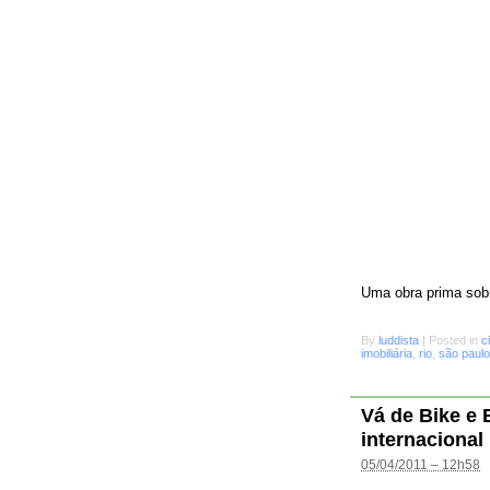
Uma obra prima sobr
By
luddista
|
Posted in
c
imobiliária
,
rio
,
são paulo
Vá de Bike e
internacional
05/04/2011 – 12h58