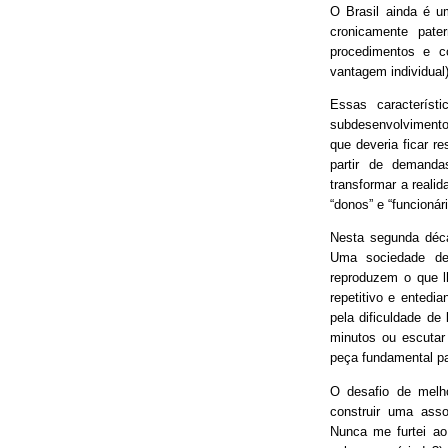
O Brasil ainda é 
cronicamente pater
procedimentos e 
vantagem individual)
Essas característ
subdesenvolvimento
que deveria ficar r
partir de demand
transformar a real
“donos” e “funcionári
Nesta segunda déca
Uma sociedade de
reproduzem o que lh
repetitivo e entedia
pela dificuldade de
minutos ou escutar
peça fundamental p
O desafio de melh
construir uma asso
Nunca me furtei ao 