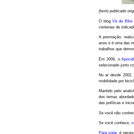
(texto publicado or
O blog
Vá de Bike
centenas de indicad
A premiação, reali
anos e é uma das m
trabalhos que demon
Em 2006, o
Apocal
selecionado junto co
No ar desde 2002,
mobilidade por bici
Mantido pelo analis
dos temas abordado
das políticas e inici
Se você não conhec
Se você conhece,
v
Para votar
, é neces