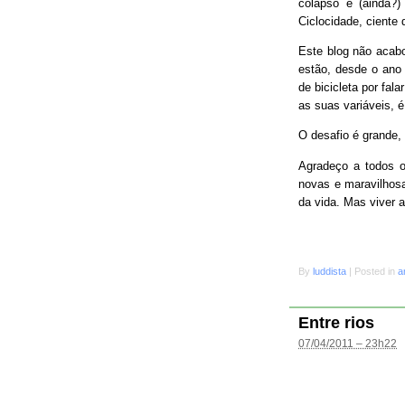
colapso e (ainda?
Ciclocidade, ciente 
Este blog não acab
estão, desde o ano 
de bicicleta por fal
as suas variáveis, é
O desafio é grande
Agradeço a todos o
novas e maravilhosa
da vida. Mas viver 
By
luddista
|
Posted in
a
Entre rios
07/04/2011 – 23h22