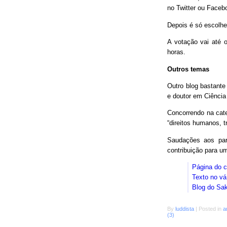
no Twitter ou Faceb
Depois é só escolhe
A votação vai até o
horas.
Outros temas
Outro blog bastant
e doutor em Ciência
Concorrendo na cat
“direitos humanos, 
Saudações aos parc
contribuição para 
Página do 
Texto no vá
Blog do Sa
By
luddista
|
Posted in
a
(3)