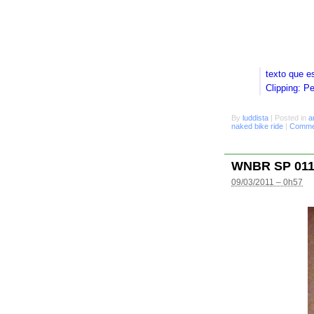
texto que e
Clipping: P
By
luddista
|
Posted in
a
naked bike ride
|
Commen
WNBR SP 01
09/03/2011 – 0h57