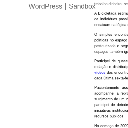
trabalho-dinheiro, n
|
WordPress
Sandbox
A Bicicletada estim
de indivíduos pas
encaixam na lógica
O simples encontro
políticas no espaço
pasteurizada e seg
espaços também igu
Participei de quas
redação e distribui
vídeos
dos encontro
cada última sexta-f
Pacientemente ass
acompanhei a repro
surgimento de um n
participei de debat
iniciativas instituc
recursos públicos.
No começo de 2009,