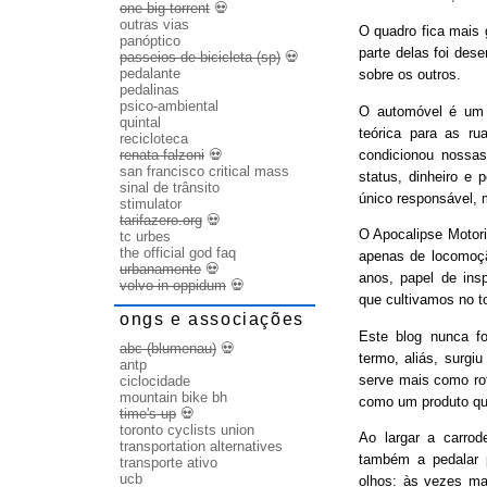
one big torrent
💀
outras vias
O quadro fica mais
panóptico
parte delas foi des
passeios de bicicleta (sp)
💀
pedalante
sobre os outros.
pedalinas
psico-ambiental
O automóvel é um b
quintal
teórica para as ru
recicloteca
condicionou nossas
renata falzoni
💀
san francisco critical mass
status, dinheiro e 
sinal de trânsito
único responsável, 
stimulator
tarifazero.org
💀
O Apocalipse Motori
tc urbes
the official god faq
apenas de locomoç
urbanamente
💀
anos, papel de ins
volvo in oppidum
💀
que cultivamos no t
ongs e associações
Este blog nunca fo
abc (blumenau)
💀
termo, aliás, surgi
antp
serve mais como rot
ciclocidade
mountain bike bh
como um produto qu
time's up
💀
toronto cyclists union
Ao largar a carrode
transportation alternatives
também a pedalar 
transporte ativo
ucb
olhos: às vezes ma