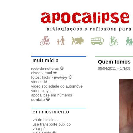
multimídia
Quem fomos
rede de notícias
💀
08/04/2011 – 17h09
disco virtual
💀
fotos:
flickr
-
multiply
💀
videos
💀
video sociedade do automóvel
video playlist
apocalipse em números
contato
💀
em movimento
vá de bicicleta
use transporte público
vá a pé