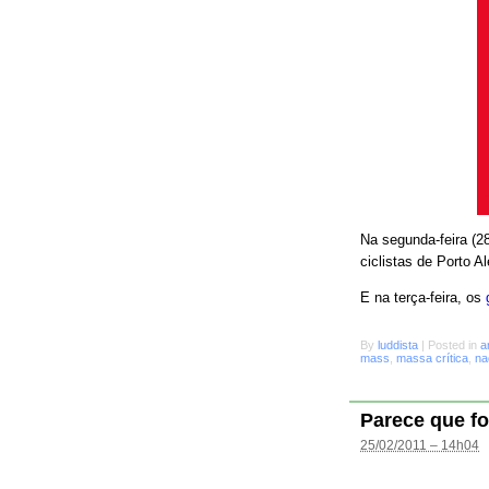
Na segunda-feira (28
ciclistas de Porto A
E na terça-feira, os
By
luddista
|
Posted in
a
mass
,
massa crítica
,
na
Parece que fo
25/02/2011 – 14h04