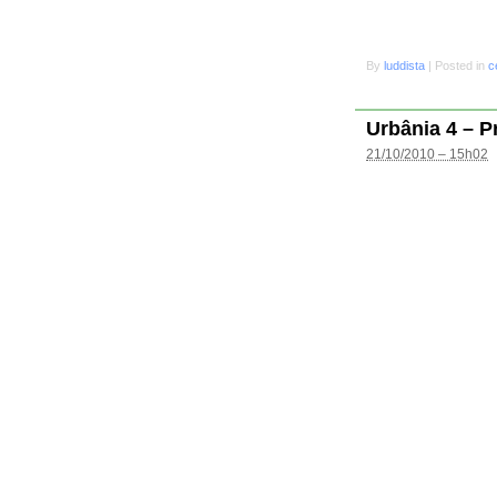
By
luddista
|
Posted in
c
Urbânia 4 – P
21/10/2010 – 15h02