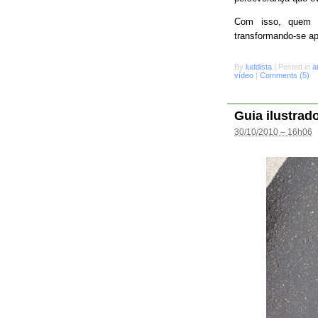
Com isso, quem s
transformando-se a
By
luddista
|
Posted in
a
vídeo
|
Comments (5)
Guia ilustrad
30/10/2010 – 16h06