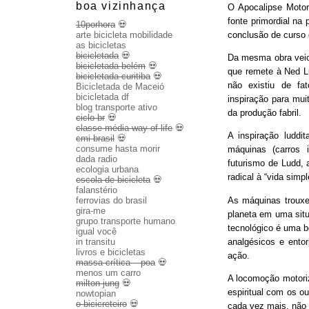
boa vizinhança
O Apocalipse Motor
fonte primordial na
10porhora
💀
conclusão de curso
arte bicicleta mobilidade
as bicicletas
bicicletada
💀
Da mesma obra veio 
bicicletada belém
💀
que remete à Ned Lu
bicicletada curitiba
💀
não existiu de fa
Bicicletada de Maceió
bicicletada df
inspiração para mui
blog transporte ativo
da produção fabril.
ciclo br
💀
classe média way of life
💀
A inspiração luddit
cmi brasil
💀
consume hasta morir
máquinas (carros 
dada radio
futurismo de Ludd,
ecologia urbana
radical à “vida sim
escola de bicicleta
💀
falanstério
As máquinas trouxe
ferrovias do brasil
gira-me
planeta em uma sit
grupo transporte humano
tecnológico é uma b
igual você
analgésicos e entor
in transitu
livros e bicicletas
ação.
massa crítica – poa
💀
menos um carro
A locomoção motoriza
milton jung
💀
espiritual com os o
nowtopian
o bicicreteiro
💀
cada vez mais, não