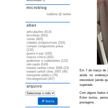
bicicletada
💀
microblog
luddista @ twitter
abas
articulações
(613)
bicicletas
(553)
cenas
(403)
cidades (im)possíveis
(316)
compre congestione polua
(132)
guerra é paz
(160)
massa crítica
(302)
pedestres e cadeirantes
(132)
são paulo
(524)
toward carfree cities 2008
(23)
Em 7 de março de
toward carfull cities 2007
(45)
ainda no endereço
transporte público
(78)
Uncategorized
(167)
inexorável (ainda q
superada.
arquivo
arquivo
Com alguns hiatos e
Entre textos, pens
🔎 busca
postagens.