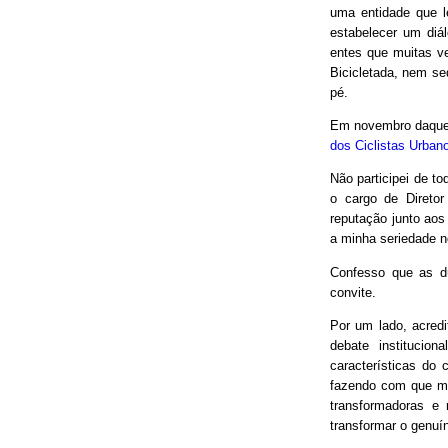
uma entidade que le
estabelecer um diá
entes que muitas v
Bicicletada, nem seq
pé.
Em novembro daquel
dos Ciclistas Urban
Não participei de to
o cargo de Direto
reputação junto aos
a minha seriedade n
Confesso que as d
convite.
Por um lado, acred
debate institucio
características do 
fazendo com que mui
transformadoras e
transformar o genuín