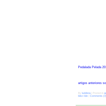
Pedalada Pelada 20
artigos anteriores 
By
luddista
|
Posted in
a
bike ride
|
Comments (3