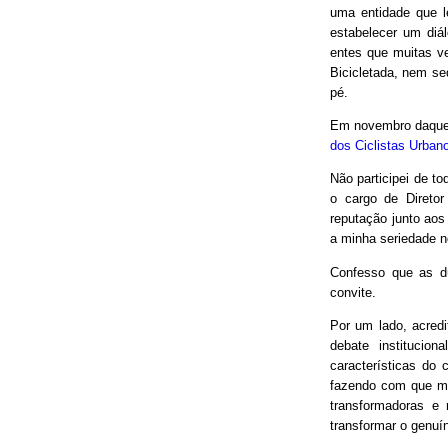
uma entidade que le
estabelecer um diá
entes que muitas v
Bicicletada, nem seq
pé.
Em novembro daquel
dos Ciclistas Urban
Não participei de to
o cargo de Direto
reputação junto aos
a minha seriedade n
Confesso que as d
convite.
Por um lado, acred
debate institucio
características do 
fazendo com que mui
transformadoras e
transformar o genuín