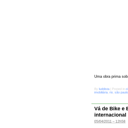
Uma obra prima sobr
By
luddista
|
Posted in
c
imobiliária
,
rio
,
são paulo
Vá de Bike e
internacional
05/04/2011 – 12h58