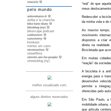
viaciclo
💀
“real” do que aquel
meus deslocamento
pelo mundo
antivoitures.fr
💀
Redescobri a bicicl
arriba e la chancha
da minha vida e do 
bike lane diary
💀
bikeblog (ny)
💀
Ao mesmo tempo, d
bikescape podcast
carbusters
💀
movimento internac
carectomy
💀
dispostos a criar 
kinokast
direta na realidad
menos um carro
nicomachus
💀
Bicicletada que ac
streetfilms
streets are for people
💀
Em muitas cidades
streetsblog (ny)
“reação” da socieda
A bicicleta é a ant
energia para o trans
desenvolve veloci
melhor visualizado com:
permite a integra
oferecidas pelo aut
alguns direitos reservados:
Em São Paulo, a B
mobilidade urbana, 
que articula cente