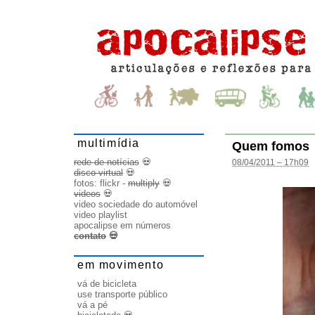
multimídia
Quem fomos
rede de notícias
💀
08/04/2011 – 17h09
disco virtual
💀
fotos:
flickr
-
multiply
💀
videos
💀
video sociedade do automóvel
video playlist
apocalipse em números
contato
💀
em movimento
vá de bicicleta
use transporte público
vá a pé