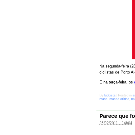
Na segunda-feira (28
ciclistas de Porto A
E na terça-feira, os
By
luddista
|
Posted in
a
mass
,
massa crítica
,
na
Parece que fo
25/02/2011 – 14h04