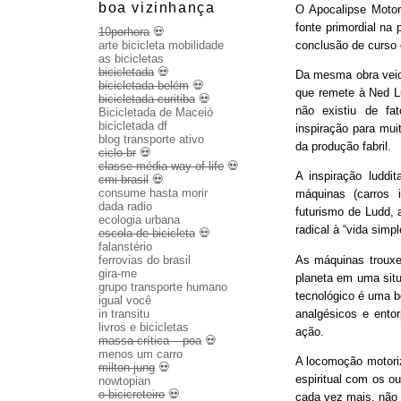
boa vizinhança
O Apocalipse Motor
fonte primordial na
10porhora
💀
conclusão de curso
arte bicicleta mobilidade
as bicicletas
bicicletada
💀
Da mesma obra veio 
bicicletada belém
💀
que remete à Ned Lu
bicicletada curitiba
💀
não existiu de fa
Bicicletada de Maceió
bicicletada df
inspiração para mui
blog transporte ativo
da produção fabril.
ciclo br
💀
classe média way of life
💀
A inspiração luddit
cmi brasil
💀
consume hasta morir
máquinas (carros 
dada radio
futurismo de Ludd,
ecologia urbana
radical à “vida sim
escola de bicicleta
💀
falanstério
As máquinas trouxe
ferrovias do brasil
gira-me
planeta em uma sit
grupo transporte humano
tecnológico é uma b
igual você
analgésicos e entor
in transitu
livros e bicicletas
ação.
massa crítica – poa
💀
menos um carro
A locomoção motoriza
milton jung
💀
espiritual com os o
nowtopian
o bicicreteiro
💀
cada vez mais, não