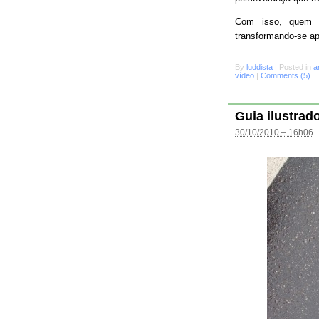
Com isso, quem s
transformando-se a
By
luddista
|
Posted in
a
vídeo
|
Comments (5)
Guia ilustrad
30/10/2010 – 16h06