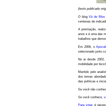
(texto publicado or
O blog
Vá de Bike
centenas de indicad
A premiação, reali
anos e é uma das m
trabalhos que demon
Em 2006, o
Apocal
selecionado junto co
No ar desde 2002,
mobilidade por bici
Mantido pelo analis
dos temas abordado
das políticas e inici
Se você não conhec
Se você conhece,
v
Para votar
, é neces