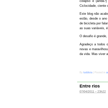
colapso e (ainda?
Ciclocidade, ciente 
Este blog não acab
estão, desde o ano 
de bicicleta por fal
as suas variáveis, é
O desafio é grande
Agradeço a todos o
novas e maravilhosa
da vida. Mas viver 
By
luddista
|
Posted in
a
Entre rios
07/04/2011 – 23h22