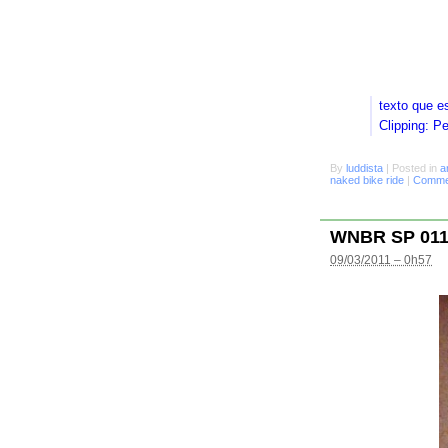
texto que e
Clipping: P
By
luddista
|
Posted in
a
naked bike ride
|
Commen
WNBR SP 01
09/03/2011 – 0h57