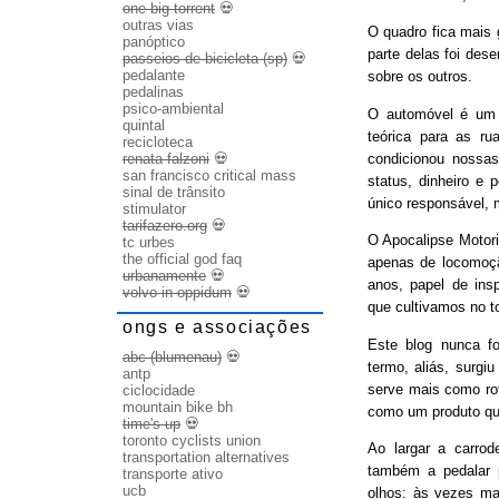
one big torrent
💀
outras vias
O quadro fica mais
panóptico
parte delas foi des
passeios de bicicleta (sp)
💀
pedalante
sobre os outros.
pedalinas
psico-ambiental
O automóvel é um b
quintal
teórica para as ru
recicloteca
condicionou nossas
renata falzoni
💀
san francisco critical mass
status, dinheiro e 
sinal de trânsito
único responsável, 
stimulator
tarifazero.org
💀
O Apocalipse Motori
tc urbes
the official god faq
apenas de locomoç
urbanamente
💀
anos, papel de ins
volvo in oppidum
💀
que cultivamos no t
ongs e associações
Este blog nunca fo
abc (blumenau)
💀
termo, aliás, surgi
antp
serve mais como rot
ciclocidade
mountain bike bh
como um produto qu
time's up
💀
toronto cyclists union
Ao largar a carrode
transportation alternatives
também a pedalar 
transporte ativo
ucb
olhos: às vezes ma