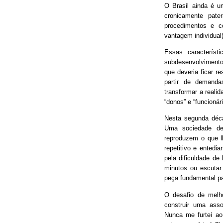
O Brasil ainda é 
cronicamente pater
procedimentos e 
vantagem individual)
Essas característ
subdesenvolvimento
que deveria ficar r
partir de demand
transformar a real
“donos” e “funcionári
Nesta segunda déca
Uma sociedade de
reproduzem o que lh
repetitivo e entedia
pela dificuldade de
minutos ou escutar
peça fundamental p
O desafio de melh
construir uma asso
Nunca me furtei ao 