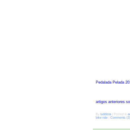
Pedalada Pelada 20
artigos anteriores 
By
luddista
|
Posted in
a
bike ride
|
Comments (3