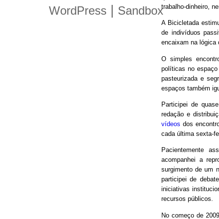
trabalho-dinheiro, n
|
WordPress
Sandbox
A Bicicletada estim
de indivíduos pas
encaixam na lógica
O simples encontro
políticas no espaço
pasteurizada e seg
espaços também igu
Participei de quas
redação e distribui
vídeos
dos encontro
cada última sexta-f
Pacientemente ass
acompanhei a repro
surgimento de um n
participei de debat
iniciativas instituc
recursos públicos.
No começo de 2009,