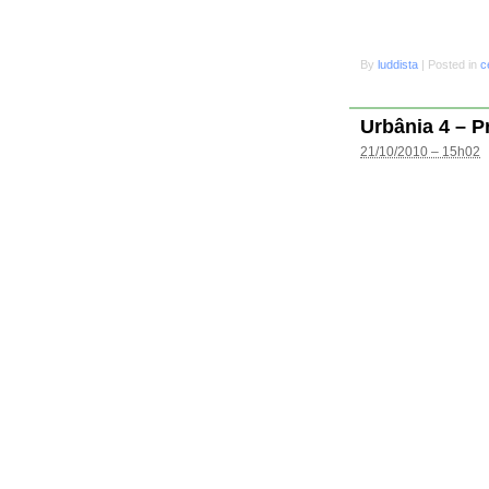
By
luddista
|
Posted in
c
Urbânia 4 – P
21/10/2010 – 15h02