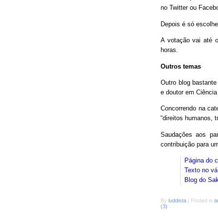
no Twitter ou Faceb
Depois é só escolhe
A votação vai até o
horas.
Outros temas
Outro blog bastant
e doutor em Ciência
Concorrendo na cat
“direitos humanos, 
Saudações aos parc
contribuição para 
Página do 
Texto no vá
Blog do Sa
By
luddista
|
Posted in
a
(3)