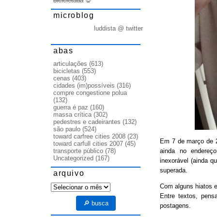
bicicletada
💀
microblog
luddista @ twitter
abas
articulações
(613)
bicicletas
(553)
cenas
(403)
cidades (im)possíveis
(316)
compre congestione polua
(132)
guerra é paz
(160)
massa crítica
(302)
pedestres e cadeirantes
(132)
são paulo
(524)
toward carfree cities 2008
(23)
Em 7 de março de
toward carfull cities 2007
(45)
ainda no endereço
transporte público
(78)
Uncategorized
(167)
inexorável (ainda q
superada.
arquivo
arquivo
Com alguns hiatos e
Entre textos, pens
🔎 busca
postagens.