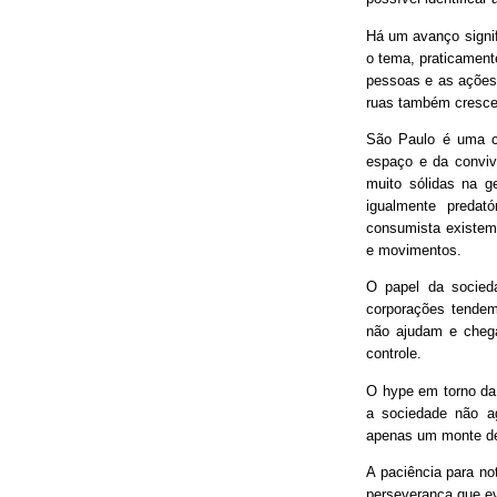
Há um avanço signif
o tema, praticament
pessoas e as ações
ruas também cresce
São Paulo é uma ci
espaço e da conviv
muito sólidas na g
igualmente predat
consumista existem 
e movimentos.
O papel da socieda
corporações tendem
não ajudam e chega
controle.
O hype em torno da 
a sociedade não ag
apenas um monte de
A paciência para no
perseverança que ev