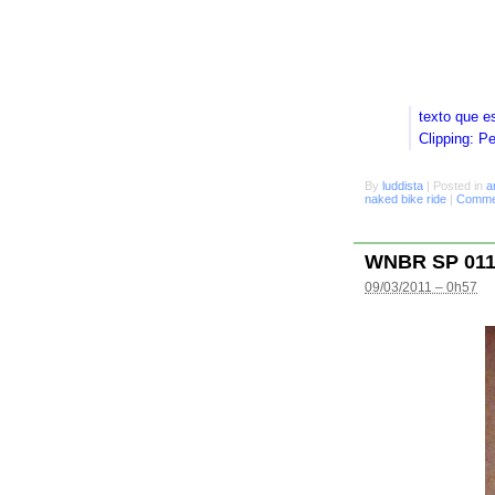
texto que e
Clipping: P
By
luddista
|
Posted in
a
naked bike ride
|
Commen
WNBR SP 01
09/03/2011 – 0h57