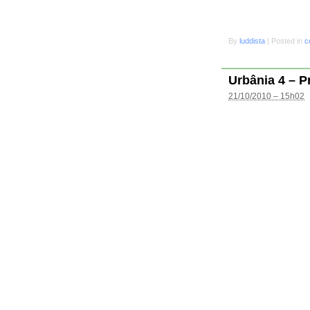
By
luddista
|
Posted in
c
Urbânia 4 – P
21/10/2010 – 15h02