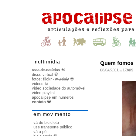
multimídia
Quem fomos
rede de notícias
💀
08/04/2011 – 17h09
disco virtual
💀
fotos:
flickr
-
multiply
💀
videos
💀
video sociedade do automóvel
video playlist
apocalipse em números
contato
💀
em movimento
vá de bicicleta
use transporte público
vá a pé