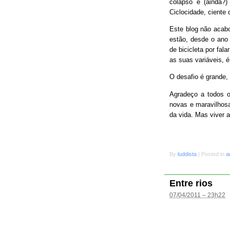
colapso e (ainda?
Ciclocidade, ciente 
Este blog não acab
estão, desde o ano 
de bicicleta por fal
as suas variáveis, é
O desafio é grande
Agradeço a todos o
novas e maravilhosa
da vida. Mas viver 
By
luddista
|
Posted in
a
Entre rios
07/04/2011 – 23h22