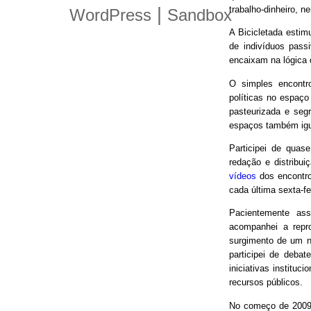
trabalho-dinheiro, n
|
WordPress
Sandbox
A Bicicletada estim
de indivíduos pas
encaixam na lógica
O simples encontro
políticas no espaço
pasteurizada e seg
espaços também igu
Participei de quas
redação e distribui
vídeos
dos encontro
cada última sexta-f
Pacientemente ass
acompanhei a repro
surgimento de um n
participei de debat
iniciativas instituc
recursos públicos.
No começo de 2009,