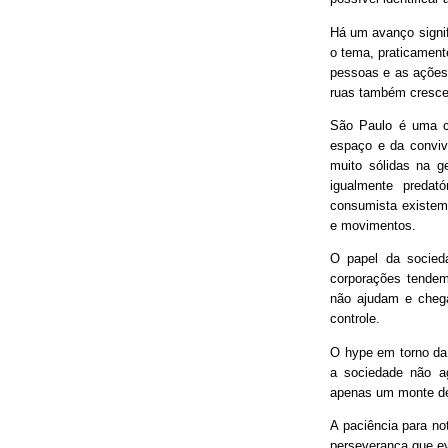
Há um avanço signif
o tema, praticament
pessoas e as ações
ruas também cresce
São Paulo é uma ci
espaço e da conviv
muito sólidas na g
igualmente predat
consumista existem 
e movimentos.
O papel da socieda
corporações tendem
não ajudam e chega
controle.
O hype em torno da 
a sociedade não ag
apenas um monte de
A paciência para no
perseverança que ev