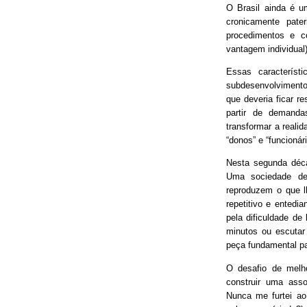
O Brasil ainda é 
cronicamente pater
procedimentos e 
vantagem individual)
Essas característ
subdesenvolvimento
que deveria ficar r
partir de demand
transformar a real
“donos” e “funcionári
Nesta segunda déca
Uma sociedade de
reproduzem o que lh
repetitivo e entedia
pela dificuldade de
minutos ou escutar
peça fundamental p
O desafio de melh
construir uma asso
Nunca me furtei ao 