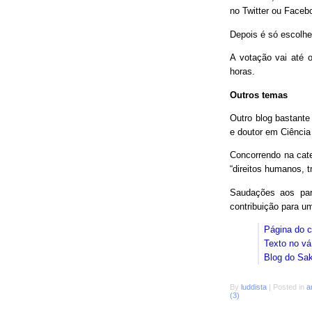
no Twitter ou Faceb
Depois é só escolhe
A votação vai até o
horas.
Outros temas
Outro blog bastant
e doutor em Ciência
Concorrendo na cat
“direitos humanos, 
Saudações aos parc
contribuição para 
Página do 
Texto no vá
Blog do Sa
By
luddista
|
Posted in
a
(3)