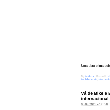
Uma obra prima sobr
By
luddista
|
Posted in
c
imobiliária
,
rio
,
são paulo
Vá de Bike e
internacional
05/04/2011 – 12h58