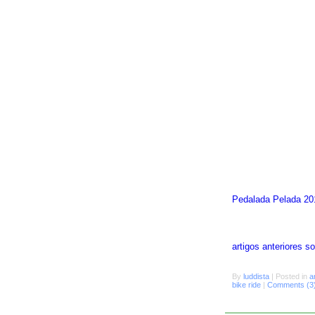
Pedalada Pelada 20
artigos anteriores 
By
luddista
|
Posted in
a
bike ride
|
Comments (3