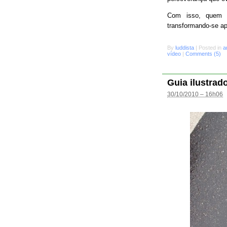
Com isso, quem s
transformando-se a
By
luddista
|
Posted in
a
vídeo
|
Comments (5)
Guia ilustrad
30/10/2010 – 16h06