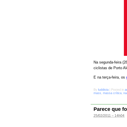
Na segunda-feira (28
ciclistas de Porto A
E na terça-feira, os
By
luddista
|
Posted in
a
mass
,
massa crítica
,
na
Parece que fo
25/02/2011 – 14h04