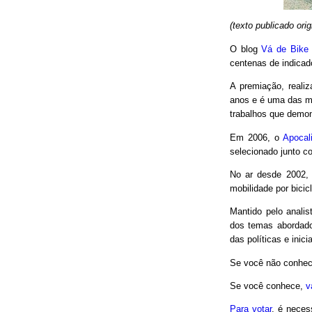
(texto publicado or
O blog
Vá de Bike
centenas de indicad
A premiação, reali
anos e é uma das m
trabalhos que demon
Em 2006, o
Apocal
selecionado junto co
No ar desde 2002,
mobilidade por bici
Mantido pelo analis
dos temas abordado
das políticas e inici
Se você não conhec
Se você conhece,
v
Para votar
, é neces