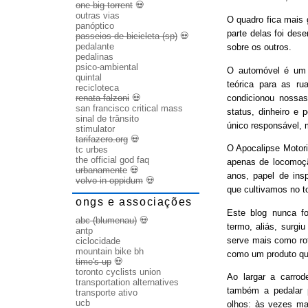
one big torrent
💀
outras vias
O quadro fica mais
panóptico
parte delas foi des
passeios de bicicleta (sp)
💀
pedalante
sobre os outros.
pedalinas
psico-ambiental
O automóvel é um b
quintal
teórica para as ru
recicloteca
condicionou nossas
renata falzoni
💀
san francisco critical mass
status, dinheiro e 
sinal de trânsito
único responsável, 
stimulator
tarifazero.org
💀
O Apocalipse Motori
tc urbes
the official god faq
apenas de locomoç
urbanamente
💀
anos, papel de ins
volvo in oppidum
💀
que cultivamos no t
ongs e associações
Este blog nunca fo
abc (blumenau)
💀
termo, aliás, surgi
antp
serve mais como rot
ciclocidade
mountain bike bh
como um produto qu
time's up
💀
toronto cyclists union
Ao largar a carrode
transportation alternatives
também a pedalar 
transporte ativo
ucb
olhos: às vezes ma