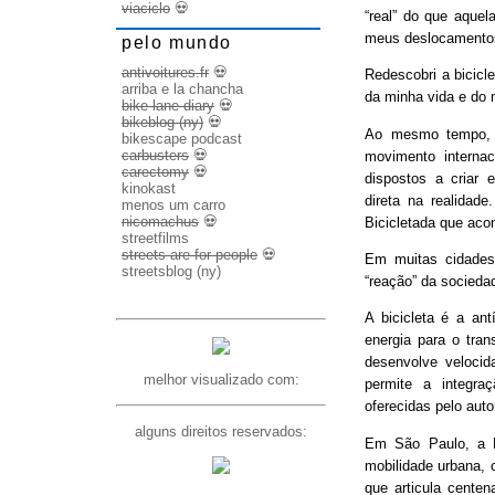
viaciclo
💀
“real” do que aquel
meus deslocamento
pelo mundo
antivoitures.fr
💀
Redescobri a bicicl
arriba e la chancha
da minha vida e do 
bike lane diary
💀
bikeblog (ny)
💀
Ao mesmo tempo, d
bikescape podcast
carbusters
💀
movimento internac
carectomy
💀
dispostos a criar 
kinokast
direta na realidad
menos um carro
nicomachus
💀
Bicicletada que ac
streetfilms
streets are for people
💀
Em muitas cidades
streetsblog (ny)
“reação” da socieda
A bicicleta é a ant
energia para o trans
desenvolve veloci
melhor visualizado com:
permite a integra
oferecidas pelo aut
alguns direitos reservados:
Em São Paulo, a B
mobilidade urbana, 
que articula cente