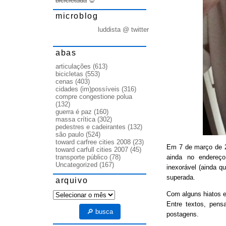
bicicletada
💀
microblog
luddista @ twitter
abas
articulações
(613)
bicicletas
(553)
cenas
(403)
cidades (im)possíveis
(316)
compre congestione polua
(132)
guerra é paz
(160)
massa crítica
(302)
pedestres e cadeirantes
(132)
são paulo
(524)
toward carfree cities 2008
(23)
Em 7 de março de
toward carfull cities 2007
(45)
ainda no endereço
transporte público
(78)
Uncategorized
(167)
inexorável (ainda q
superada.
arquivo
arquivo
Com alguns hiatos e
Entre textos, pens
🔎 busca
postagens.