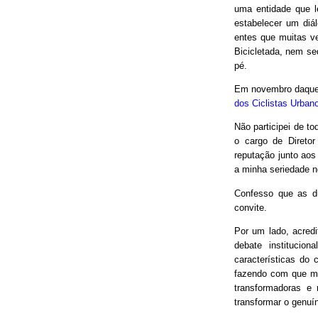
uma entidade que le
estabelecer um diá
entes que muitas v
Bicicletada, nem seq
pé.
Em novembro daquel
dos Ciclistas Urban
Não participei de to
o cargo de Direto
reputação junto aos
a minha seriedade n
Confesso que as d
convite.
Por um lado, acred
debate institucio
características do 
fazendo com que mui
transformadoras e
transformar o genuín