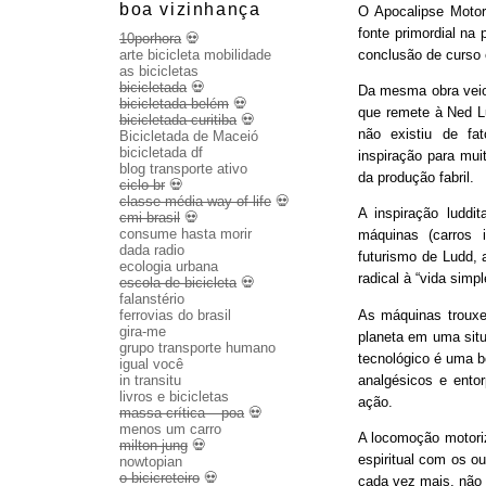
boa vizinhança
O Apocalipse Motor
fonte primordial na
10porhora
💀
conclusão de curso
arte bicicleta mobilidade
as bicicletas
bicicletada
💀
Da mesma obra veio 
bicicletada belém
💀
que remete à Ned Lu
bicicletada curitiba
💀
não existiu de fa
Bicicletada de Maceió
bicicletada df
inspiração para mui
blog transporte ativo
da produção fabril.
ciclo br
💀
classe média way of life
💀
A inspiração luddit
cmi brasil
💀
consume hasta morir
máquinas (carros 
dada radio
futurismo de Ludd,
ecologia urbana
radical à “vida sim
escola de bicicleta
💀
falanstério
As máquinas trouxe
ferrovias do brasil
gira-me
planeta em uma sit
grupo transporte humano
tecnológico é uma b
igual você
analgésicos e entor
in transitu
livros e bicicletas
ação.
massa crítica – poa
💀
menos um carro
A locomoção motoriza
milton jung
💀
espiritual com os o
nowtopian
o bicicreteiro
💀
cada vez mais, não