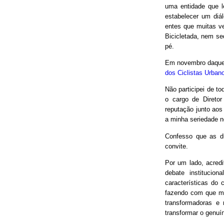
uma entidade que le
estabelecer um diá
entes que muitas v
Bicicletada, nem seq
pé.
Em novembro daquel
dos Ciclistas Urban
Não participei de to
o cargo de Direto
reputação junto aos
a minha seriedade n
Confesso que as d
convite.
Por um lado, acred
debate institucio
características do 
fazendo com que mui
transformadoras e
transformar o genuín