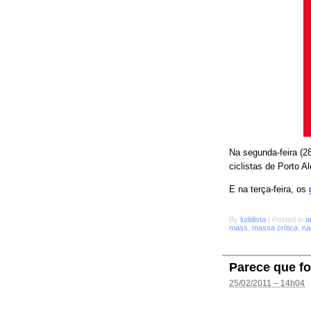
Na segunda-feira (28
ciclistas de Porto A
E na terça-feira, os
By
luddista
|
Posted in
a
mass
,
massa crítica
,
na
Parece que fo
25/02/2011 – 14h04