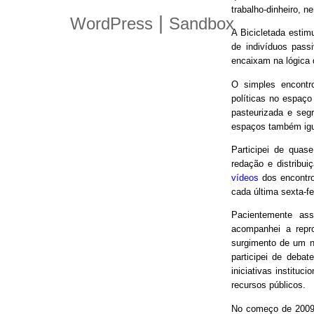
trabalho-dinheiro, n
|
WordPress
Sandbox
A Bicicletada estim
de indivíduos pas
encaixam na lógica
O simples encontro
políticas no espaço
pasteurizada e seg
espaços também igu
Participei de quas
redação e distribui
vídeos
dos encontro
cada última sexta-f
Pacientemente ass
acompanhei a repro
surgimento de um n
participei de debat
iniciativas instituc
recursos públicos.
No começo de 2009,