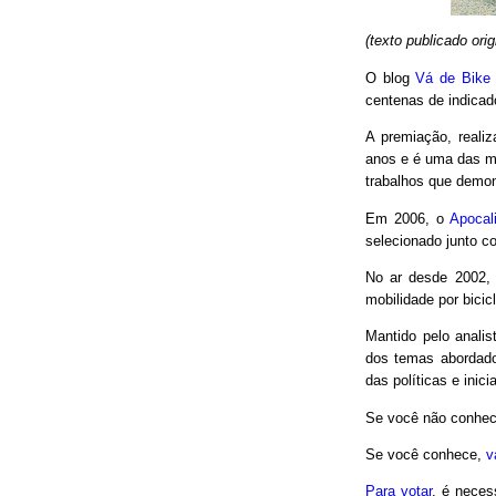
(texto publicado or
O blog
Vá de Bike
centenas de indicad
A premiação, reali
anos e é uma das m
trabalhos que demon
Em 2006, o
Apocal
selecionado junto co
No ar desde 2002,
mobilidade por bici
Mantido pelo analis
dos temas abordado
das políticas e inici
Se você não conhec
Se você conhece,
v
Para votar
, é neces