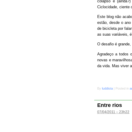
colapso e (ainda?
Ciclocidade, ciente 
Este blog não acab
estão, desde o ano 
de bicicleta por fal
as suas variáveis, é
O desafio é grande
Agradeço a todos o
novas e maravilhosa
da vida. Mas viver 
By
luddista
|
Posted in
a
Entre rios
07/04/2011 – 23h22