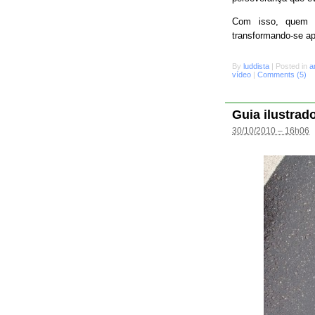
Com isso, quem s
transformando-se a
By
luddista
|
Posted in
a
vídeo
|
Comments (5)
Guia ilustrad
30/10/2010 – 16h06