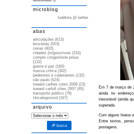
bicicletada
💀
microblog
luddista @ twitter
abas
articulações
(613)
bicicletas
(553)
cenas
(403)
cidades (im)possíveis
(316)
compre congestione polua
(132)
guerra é paz
(160)
massa crítica
(302)
pedestres e cadeirantes
(132)
são paulo
(524)
toward carfree cities 2008
(23)
Em 7 de março de
toward carfull cities 2007
(45)
ainda no endereço
transporte público
(78)
Uncategorized
(167)
inexorável (ainda q
superada.
arquivo
arquivo
Com alguns hiatos e
Entre textos, pens
🔎 busca
postagens.