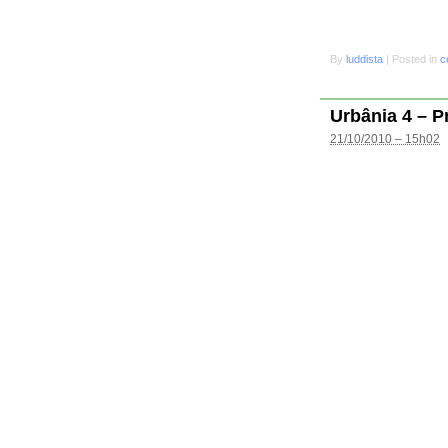
By
luddista
|
Posted in
c
Urbânia 4 – P
21/10/2010 – 15h02