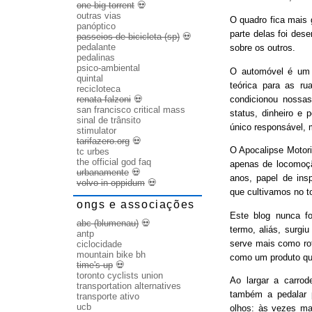
one big torrent
💀
outras vias
O quadro fica mais
panóptico
parte delas foi des
passeios de bicicleta (sp)
💀
pedalante
sobre os outros.
pedalinas
psico-ambiental
O automóvel é um b
quintal
teórica para as ru
recicloteca
condicionou nossas
renata falzoni
💀
san francisco critical mass
status, dinheiro e 
sinal de trânsito
único responsável, 
stimulator
tarifazero.org
💀
O Apocalipse Motori
tc urbes
the official god faq
apenas de locomoç
urbanamente
💀
anos, papel de ins
volvo in oppidum
💀
que cultivamos no t
ongs e associações
Este blog nunca fo
abc (blumenau)
💀
termo, aliás, surgi
antp
serve mais como rot
ciclocidade
mountain bike bh
como um produto qu
time's up
💀
toronto cyclists union
Ao largar a carrode
transportation alternatives
também a pedalar 
transporte ativo
ucb
olhos: às vezes ma