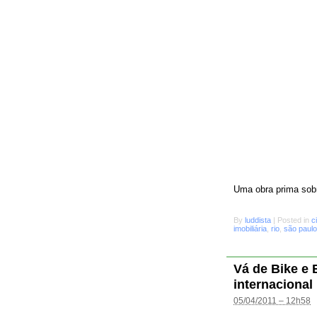
Uma obra prima sobr
By
luddista
|
Posted in
c
imobiliária
,
rio
,
são paulo
Vá de Bike e
internacional
05/04/2011 – 12h58