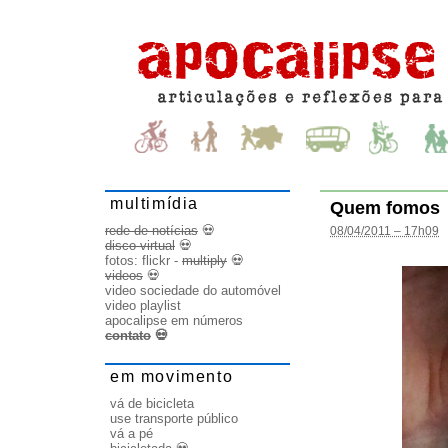
multimídia
Quem fomos
rede de notícias
💀
08/04/2011 – 17h09
disco virtual
💀
fotos:
flickr
-
multiply
💀
videos
💀
video sociedade do automóvel
video playlist
apocalipse em números
contato
💀
em movimento
vá de bicicleta
use transporte público
vá a pé