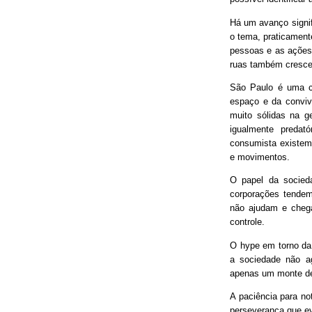
Há um avanço signif
o tema, praticament
pessoas e as ações
ruas também cresce
São Paulo é uma ci
espaço e da conviv
muito sólidas na g
igualmente predat
consumista existem 
e movimentos.
O papel da socieda
corporações tendem
não ajudam e chega
controle.
O hype em torno da 
a sociedade não ag
apenas um monte de
A paciência para no
perseverança que ev