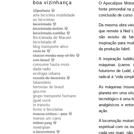
boa vizinhança
O Apocalipse Motor
fonte primordial na
10porhora
💀
conclusão de curso
arte bicicleta mobilidade
as bicicletas
bicicletada
💀
Da mesma obra veio 
bicicletada belém
💀
que remete à Ned Lu
bicicletada curitiba
💀
não existiu de fa
Bicicletada de Maceió
bicicletada df
inspiração para mui
blog transporte ativo
da produção fabril.
ciclo br
💀
classe média way of life
💀
A inspiração luddit
cmi brasil
💀
consume hasta morir
máquinas (carros 
dada radio
futurismo de Ludd,
ecologia urbana
radical à “vida sim
escola de bicicleta
💀
falanstério
As máquinas trouxe
ferrovias do brasil
gira-me
planeta em uma sit
grupo transporte humano
tecnológico é uma b
igual você
analgésicos e entor
in transitu
livros e bicicletas
ação.
massa crítica – poa
💀
menos um carro
A locomoção motoriza
milton jung
💀
espiritual com os o
nowtopian
o bicicreteiro
💀
cada vez mais, não