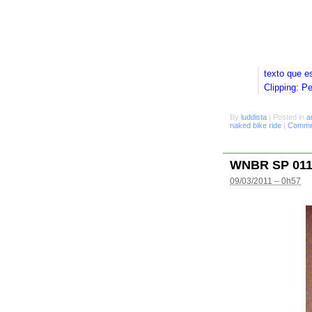
texto que e
Clipping: P
By
luddista
|
Posted in
a
naked bike ride
|
Commen
WNBR SP 01
09/03/2011 – 0h57