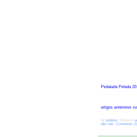
Pedalada Pelada 20
artigos anteriores 
By
luddista
|
Posted in
a
bike ride
|
Comments (3