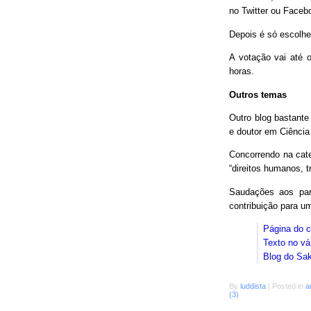
no Twitter ou Faceb
Depois é só escolhe
A votação vai até o
horas.
Outros temas
Outro blog bastant
e doutor em Ciência
Concorrendo na cat
“direitos humanos, 
Saudações aos parc
contribuição para 
Página do 
Texto no vá
Blog do Sa
By
luddista
|
Posted in
a
(3)