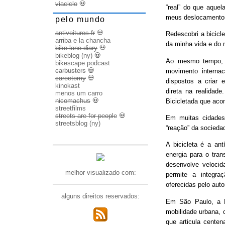
viaciclo
💀
“real” do que aquel
meus deslocamento
pelo mundo
antivoitures.fr
💀
Redescobri a bicicl
arriba e la chancha
da minha vida e do 
bike lane diary
💀
bikeblog (ny)
💀
Ao mesmo tempo, d
bikescape podcast
carbusters
💀
movimento internac
carectomy
💀
dispostos a criar 
kinokast
direta na realidad
menos um carro
nicomachus
💀
Bicicletada que ac
streetfilms
streets are for people
💀
Em muitas cidades
streetsblog (ny)
“reação” da socieda
A bicicleta é a ant
energia para o trans
desenvolve veloci
melhor visualizado com:
permite a integra
oferecidas pelo aut
alguns direitos reservados:
Em São Paulo, a B
mobilidade urbana, 
que articula cente