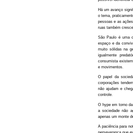
Há um avanço signif
o tema, praticament
pessoas e as ações
ruas também cresce
São Paulo é uma ci
espaço e da conviv
muito sólidas na g
igualmente predat
consumista existem 
e movimentos.
O papel da socieda
corporações tendem
não ajudam e chega
controle.
O hype em torno da 
a sociedade não ag
apenas um monte de
A paciência para no
perseverança que ev