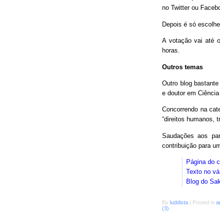
no Twitter ou Faceb
Depois é só escolhe
A votação vai até o
horas.
Outros temas
Outro blog bastant
e doutor em Ciência
Concorrendo na cat
“direitos humanos, 
Saudações aos parc
contribuição para 
Página do 
Texto no vá
Blog do Sa
By
luddista
|
Posted in
a
(3)