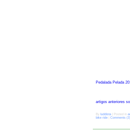
Pedalada Pelada 20
artigos anteriores 
By
luddista
|
Posted in
a
bike ride
|
Comments (3