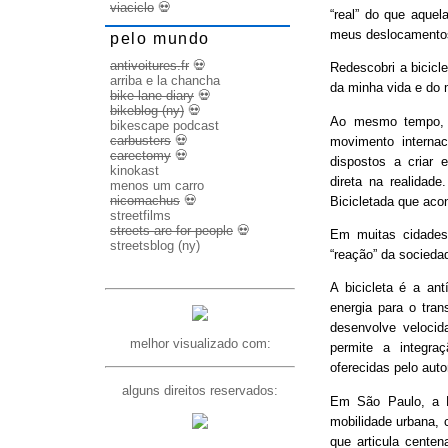
viaciclo
💀
“real” do que aquel
meus deslocamento
pelo mundo
antivoitures.fr
💀
Redescobri a bicicl
arriba e la chancha
da minha vida e do 
bike lane diary
💀
bikeblog (ny)
💀
Ao mesmo tempo, d
bikescape podcast
carbusters
💀
movimento internac
carectomy
💀
dispostos a criar 
kinokast
direta na realidad
menos um carro
nicomachus
💀
Bicicletada que ac
streetfilms
streets are for people
💀
Em muitas cidades
streetsblog (ny)
“reação” da socieda
A bicicleta é a ant
energia para o trans
desenvolve veloci
melhor visualizado com:
permite a integra
oferecidas pelo aut
alguns direitos reservados:
Em São Paulo, a B
mobilidade urbana, 
que articula cente