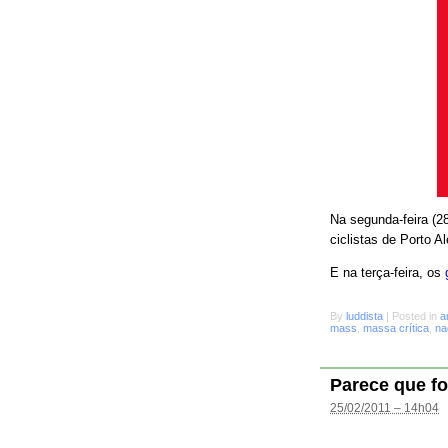
Na segunda-feira (28
ciclistas de Porto A
E na terça-feira, os
By
luddista
|
Posted in
a
mass
,
massa crítica
,
na
Parece que fo
25/02/2011 – 14h04