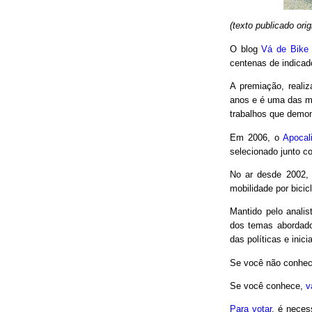
(texto publicado or
O blog
Vá de Bike
centenas de indicad
A premiação, reali
anos e é uma das m
trabalhos que demon
Em 2006, o
Apocal
selecionado junto co
No ar desde 2002,
mobilidade por bici
Mantido pelo analis
dos temas abordado
das políticas e inici
Se você não conhec
Se você conhece,
v
Para votar
, é neces