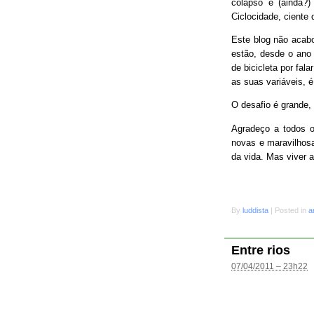
colapso e (ainda?
Ciclocidade, ciente 
Este blog não acab
estão, desde o ano 
de bicicleta por fal
as suas variáveis, é
O desafio é grande
Agradeço a todos o
novas e maravilhosa
da vida. Mas viver 
By
luddista
|
Posted in
a
Entre rios
07/04/2011 – 23h22