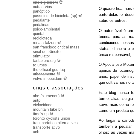
one big torrent
💀
outras vias
O quadro fica mais
panóptico
parte delas foi des
passeios de bicicleta (sp)
💀
pedalante
sobre os outros.
pedalinas
psico-ambiental
O automóvel é um b
quintal
teórica para as ru
recicloteca
condicionou nossas
renata falzoni
💀
san francisco critical mass
status, dinheiro e 
sinal de trânsito
único responsável, 
stimulator
tarifazero.org
💀
O Apocalipse Motori
tc urbes
the official god faq
apenas de locomoç
urbanamente
💀
anos, papel de ins
volvo in oppidum
💀
que cultivamos no t
ongs e associações
Este blog nunca fo
abc (blumenau)
💀
termo, aliás, surgi
antp
serve mais como rot
ciclocidade
mountain bike bh
como um produto qu
time's up
💀
toronto cyclists union
Ao largar a carrode
transportation alternatives
também a pedalar 
transporte ativo
ucb
olhos: às vezes ma