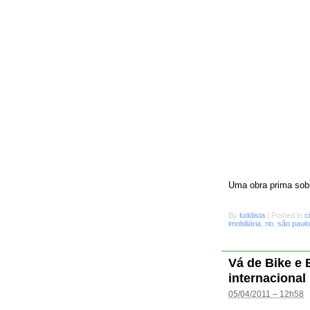
Uma obra prima sobr
By
luddista
|
Posted in
c
imobiliária
,
rio
,
são paulo
Vá de Bike e
internacional
05/04/2011 – 12h58