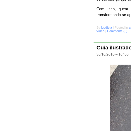
Com isso, quem s
transformando-se a
By
luddista
|
Posted in
a
vídeo
|
Comments (5)
Guia ilustrad
30/10/2010 – 16h06