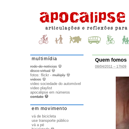
multimídia
Quem fomos
rede de notícias
💀
08/04/2011 – 17h09
disco virtual
💀
fotos:
flickr
-
multiply
💀
videos
💀
video sociedade do automóvel
video playlist
apocalipse em números
contato
💀
em movimento
vá de bicicleta
use transporte público
vá a pé