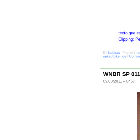
texto que e
Clipping: P
By
luddista
|
Posted in
a
naked bike ride
|
Commen
WNBR SP 01
09/03/2011 – 0h57