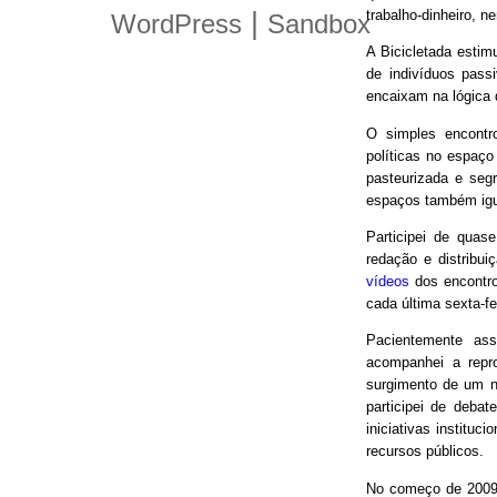
trabalho-dinheiro, n
|
WordPress
Sandbox
A Bicicletada estim
de indivíduos pas
encaixam na lógica
O simples encontro
políticas no espaço
pasteurizada e seg
espaços também igu
Participei de quas
redação e distribui
vídeos
dos encontro
cada última sexta-f
Pacientemente ass
acompanhei a repro
surgimento de um n
participei de debat
iniciativas instituc
recursos públicos.
No começo de 2009,