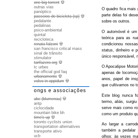
one big torrent
💀
outras vias
O quadro fica mais
panóptico
parte delas foi des
passeios de bicicleta (sp)
💀
pedalante
sobre os outros.
pedalinas
psico-ambiental
O automóvel é um b
quintal
teórica para as ru
recicloteca
condicionou nossas
renata falzoni
💀
san francisco critical mass
status, dinheiro e 
sinal de trânsito
único responsável, 
stimulator
tarifazero.org
💀
O Apocalipse Motori
tc urbes
the official god faq
apenas de locomoç
urbanamente
💀
anos, papel de ins
volvo in oppidum
💀
que cultivamos no t
ongs e associações
Este blog nunca fo
abc (blumenau)
💀
termo, aliás, surgi
antp
serve mais como rot
ciclocidade
mountain bike bh
como um produto qu
time's up
💀
toronto cyclists union
Ao largar a carrode
transportation alternatives
também a pedalar 
transporte ativo
ucb
olhos: às vezes ma