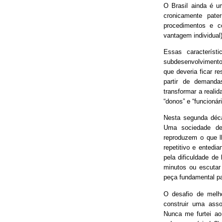
O Brasil ainda é 
cronicamente pater
procedimentos e 
vantagem individual)
Essas característ
subdesenvolvimento
que deveria ficar r
partir de demand
transformar a real
“donos” e “funcionári
Nesta segunda déca
Uma sociedade de
reproduzem o que lh
repetitivo e entedia
pela dificuldade de
minutos ou escutar
peça fundamental p
O desafio de melh
construir uma asso
Nunca me furtei ao 