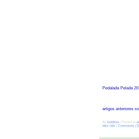
Pedalada Pelada 20
artigos anteriores 
By
luddista
|
Posted in
a
bike ride
|
Comments (3