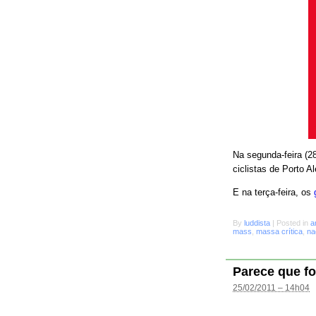
Na segunda-feira (28
ciclistas de Porto A
E na terça-feira, os
By
luddista
|
Posted in
a
mass
,
massa crítica
,
na
Parece que fo
25/02/2011 – 14h04