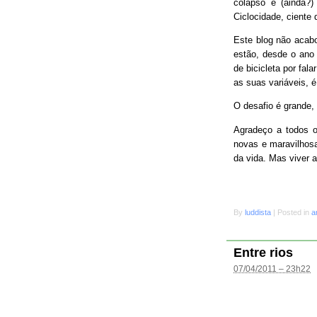
colapso e (ainda?
Ciclocidade, ciente 
Este blog não acab
estão, desde o ano 
de bicicleta por fal
as suas variáveis, é
O desafio é grande
Agradeço a todos o
novas e maravilhosa
da vida. Mas viver 
By
luddista
|
Posted in
a
Entre rios
07/04/2011 – 23h22