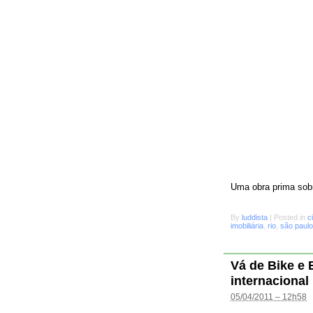
Uma obra prima sobr
By
luddista
|
Posted in
c
imobiliária
,
rio
,
são paulo
Vá de Bike e
internacional
05/04/2011 – 12h58