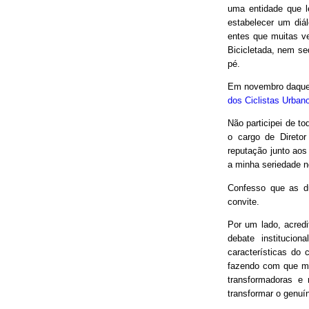
uma entidade que le
estabelecer um diá
entes que muitas v
Bicicletada, nem seq
pé.
Em novembro daquel
dos Ciclistas Urban
Não participei de to
o cargo de Direto
reputação junto aos
a minha seriedade n
Confesso que as d
convite.
Por um lado, acred
debate institucio
características do 
fazendo com que mui
transformadoras e
transformar o genuín