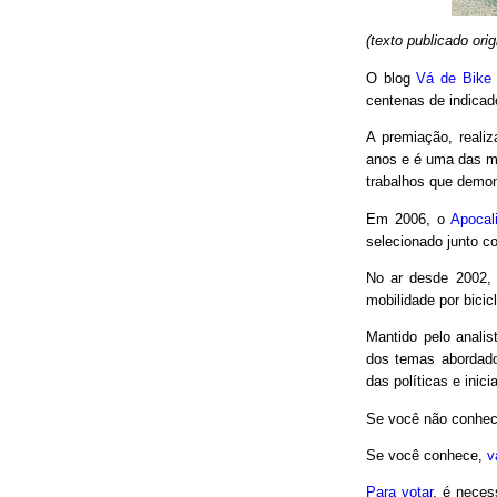
(texto publicado or
O blog
Vá de Bike
centenas de indicad
A premiação, reali
anos e é uma das m
trabalhos que demon
Em 2006, o
Apocal
selecionado junto co
No ar desde 2002,
mobilidade por bici
Mantido pelo analis
dos temas abordado
das políticas e inici
Se você não conhec
Se você conhece,
v
Para votar
, é neces