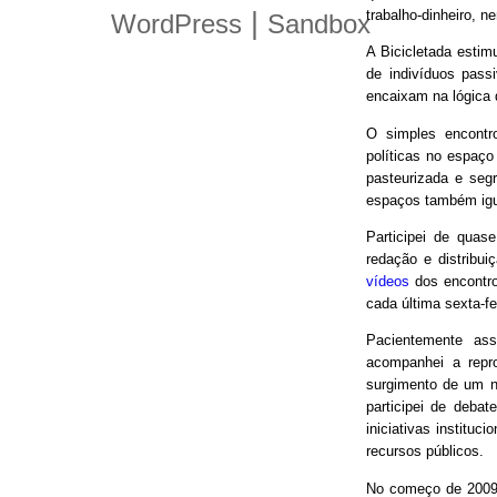
trabalho-dinheiro, n
|
WordPress
Sandbox
A Bicicletada estim
de indivíduos pas
encaixam na lógica
O simples encontro
políticas no espaço
pasteurizada e seg
espaços também igu
Participei de quas
redação e distribui
vídeos
dos encontro
cada última sexta-f
Pacientemente ass
acompanhei a repro
surgimento de um n
participei de debat
iniciativas instituc
recursos públicos.
No começo de 2009,