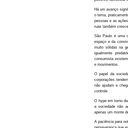
Há um avanço signif
o tema, praticament
pessoas e as ações
ruas também cresce
São Paulo é uma ci
espaço e da conviv
muito sólidas na g
igualmente predat
consumista existem 
e movimentos.
O papel da socieda
corporações tendem
não ajudam e chega
controle.
O hype em torno da 
a sociedade não ag
apenas um monte de
A paciência para no
perseverança que ev