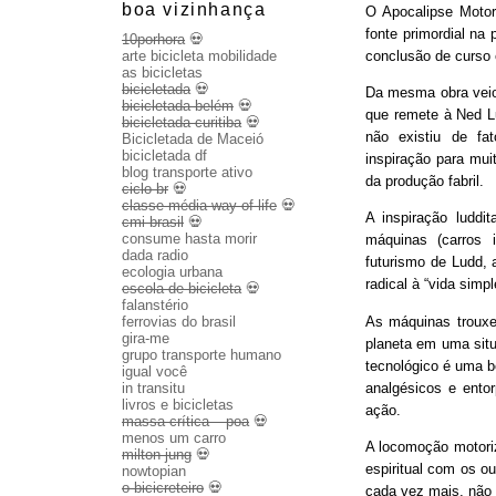
boa vizinhança
O Apocalipse Motor
fonte primordial na
10porhora
💀
conclusão de curso
arte bicicleta mobilidade
as bicicletas
bicicletada
💀
Da mesma obra veio 
bicicletada belém
💀
que remete à Ned Lu
bicicletada curitiba
💀
não existiu de fa
Bicicletada de Maceió
bicicletada df
inspiração para mui
blog transporte ativo
da produção fabril.
ciclo br
💀
classe média way of life
💀
A inspiração luddit
cmi brasil
💀
consume hasta morir
máquinas (carros 
dada radio
futurismo de Ludd,
ecologia urbana
radical à “vida sim
escola de bicicleta
💀
falanstério
As máquinas trouxe
ferrovias do brasil
gira-me
planeta em uma sit
grupo transporte humano
tecnológico é uma b
igual você
analgésicos e entor
in transitu
livros e bicicletas
ação.
massa crítica – poa
💀
menos um carro
A locomoção motoriza
milton jung
💀
espiritual com os o
nowtopian
o bicicreteiro
💀
cada vez mais, não