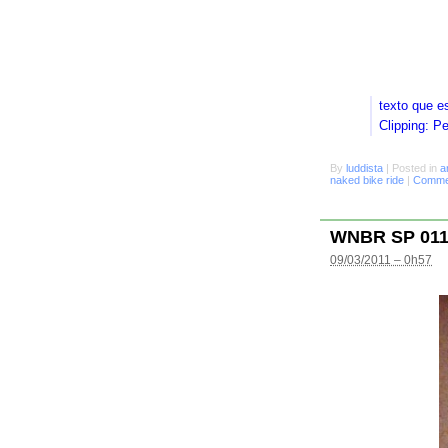
texto que e
Clipping: P
By
luddista
|
Posted in
a
naked bike ride
|
Commen
WNBR SP 01
09/03/2011 – 0h57