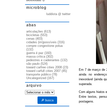
bicicletada
💀
microblog
luddista @ twitter
abas
articulações
(613)
bicicletas
(553)
cenas
(403)
cidades (im)possíveis
(316)
compre congestione polua
(132)
guerra é paz
(160)
massa crítica
(302)
pedestres e cadeirantes
(132)
são paulo
(524)
toward carfree cities 2008
(23)
Em 7 de março de
toward carfull cities 2007
(45)
ainda no endereço
transporte público
(78)
Uncategorized
(167)
inexorável (ainda q
superada.
arquivo
arquivo
Com alguns hiatos e
Entre textos, pens
🔎 busca
postagens.