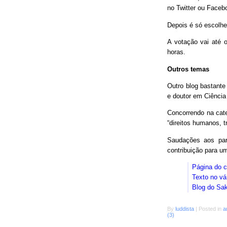
no Twitter ou Faceb
Depois é só escolhe
A votação vai até o
horas.
Outros temas
Outro blog bastant
e doutor em Ciência
Concorrendo na cat
“direitos humanos, 
Saudações aos parc
contribuição para 
Página do 
Texto no vá
Blog do Sa
By
luddista
|
Posted in
a
(3)