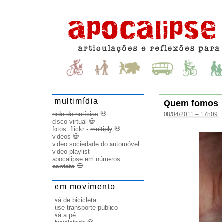
multimídia
Quem fomos
rede de notícias
💀
08/04/2011 – 17h09
disco virtual
💀
fotos:
flickr
-
multiply
💀
videos
💀
video sociedade do automóvel
video playlist
apocalipse em números
contato
💀
em movimento
vá de bicicleta
use transporte público
vá a pé