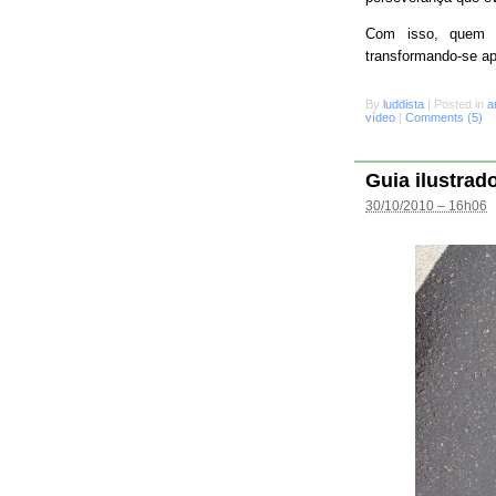
Com isso, quem s
transformando-se a
By
luddista
|
Posted in
a
vídeo
|
Comments (5)
Guia ilustrad
30/10/2010 – 16h06