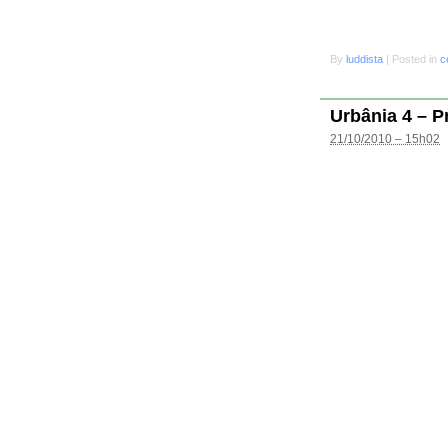
By
luddista
|
Posted in
c
Urbânia 4 – P
21/10/2010 – 15h02