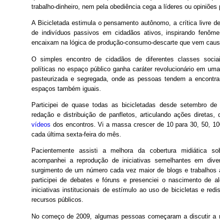
trabalho-dinheiro, nem pela obediência cega a líderes ou opiniões 
A Bicicletada estimula o pensamento autônomo, a crítica livre d
de indivíduos passivos em cidadãos ativos, inspirando fenô
encaixam na lógica de produção-consumo-descarte que vem causa
O simples encontro de cidadãos de diferentes classes sociai
políticas no espaço público ganha caráter revolucionário em u
pasteurizada e segregada, onde as pessoas tendem a encontra
espaços também iguais.
Participei de quase todas as bicicletadas desde setembro de
redação e distribuição de panfletos, articulando ações diretas,
vídeos
dos encontros. Vi a massa crescer de 10 para 30, 50, 100
cada última sexta-feira do mês.
Pacientemente assisti a melhora da cobertura midiática so
acompanhei a reprodução de iniciativas semelhantes em diver
surgimento de um número cada vez maior de blogs e trabalhos
participei de debates e fóruns e presenciei o nascimento de a
iniciativas institucionais de estímulo ao uso de bicicletas e red
recursos públicos.
No começo de 2009, algumas pessoas começaram a discutir a n