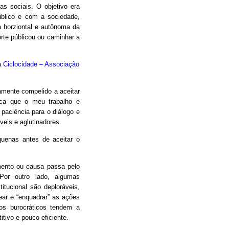
as sociais. O objetivo era
úblico e com a sociedade,
 horziontal e autônoma da
orte públicou ou caminhar a
a
Ciclocidade – Associação
camente compelido a aceitar
oca que o meu trabalho e
 paciência para o diálogo e
eis e aglutinadores.
uenas antes de aceitar o
mento ou causa passa pelo
Por outro lado, algumas
itucional são deploráveis,
ear e “enquadrar” as ações
os burocráticos tendem a
itivo e pouco eficiente.