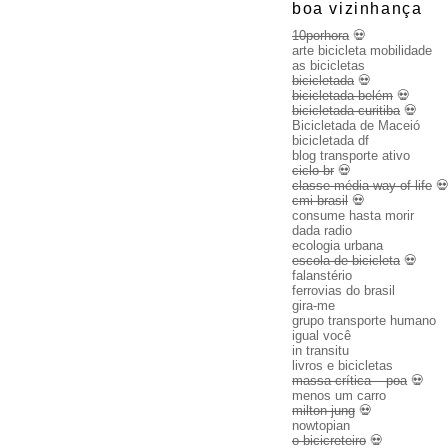
boa vizinhança
10porhora
💀
arte bicicleta mobilidade
as bicicletas
bicicletada
💀
bicicletada belém
💀
bicicletada curitiba
💀
Bicicletada de Maceió
bicicletada df
blog transporte ativo
ciclo br
💀
classe média way of life

cmi brasil
💀
consume hasta morir
dada radio
ecologia urbana
escola de bicicleta
💀
falanstério
ferrovias do brasil
gira-me
grupo transporte humano
igual você
in transitu
livros e bicicletas
massa crítica – poa
💀
menos um carro
milton jung
💀
nowtopian
o bicicreteiro
💀