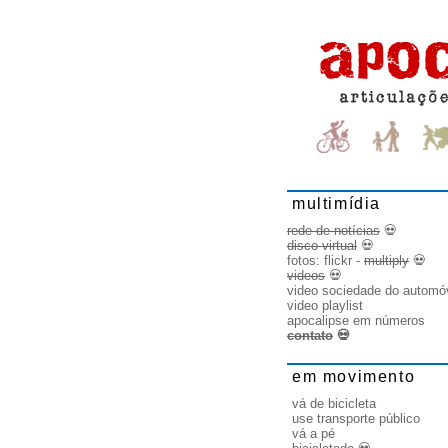
multimídia
rede de notícias
💀
disco virtual
💀
fotos:
flickr
-
multiply
💀
videos
💀
video sociedade do automó
video playlist
apocalipse em números
contato
💀
em movimento
vá de bicicleta
use transporte público
vá a pé