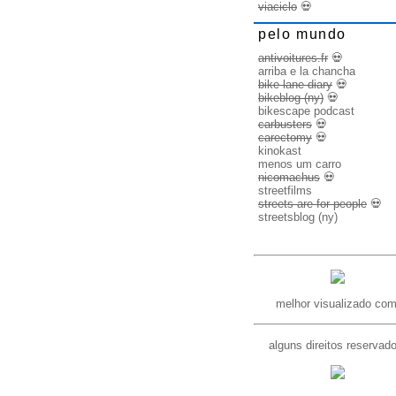
viaciclo
💀
pelo mundo
antivoitures.fr
💀
arriba e la chancha
bike lane diary
💀
bikeblog (ny)
💀
bikescape podcast
carbusters
💀
carectomy
💀
kinokast
menos um carro
nicomachus
💀
streetfilms
streets are for people
💀
streetsblog (ny)
melhor visualizado com
alguns direitos reservad