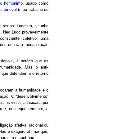
vro homônimo
, usado como
Automóvel
(meu trabalho de
 textos: Luddista, alcunha
IX. Ned Ludd provavelmente
consciente coletivo, uma
liões contra a mecanização
s depois, é notório que as
 humanidade. Mas o anti-
 que defendem o o retorno
olocaram a humanidade e o
ação. O “desenvolvimento”
ossas vidas, adocicada por
ica e, consequentemente, a
igação afetiva, racional ou
Não é exagero afirmar que,
as sim o contrário.