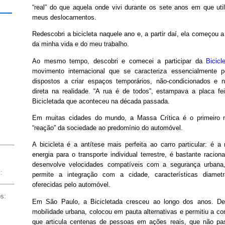
“real” do que aquela onde vivi durante os sete anos em que util
meus deslocamentos.
Redescobri a bicicleta naquele ano e, a partir daí, ela começou 
da minha vida e do meu trabalho.
Ao mesmo tempo, descobri e comecei a participar da
Bicicl
movimento internacional que se caracteriza essencialmente p
dispostos a criar espaços temporários, não-condicionados e 
direta na realidade. “A rua é de todos”, estampava a placa fe
Bicicletada que aconteceu na década passada.
Em muitas cidades do mundo, a Massa Crítica é o primeiro m
“reação” da sociedade ao predomínio do automóvel.
A bicicleta é a antítese mais perfeita ao carro particular: é a 
energia para o transporte individual terrestre, é bastante racion
desenvolve velocidades compatíveis com a segurança urban
:
permite a integração com a cidade, características diamet
oferecidas pelo automóvel.
os:
Em São Paulo, a Bicicletada cresceu ao longo dos anos. Deu
mobilidade urbana, colocou em pauta alternativas e permitiu a 
que articula centenas de pessoas em ações reais, que não pa