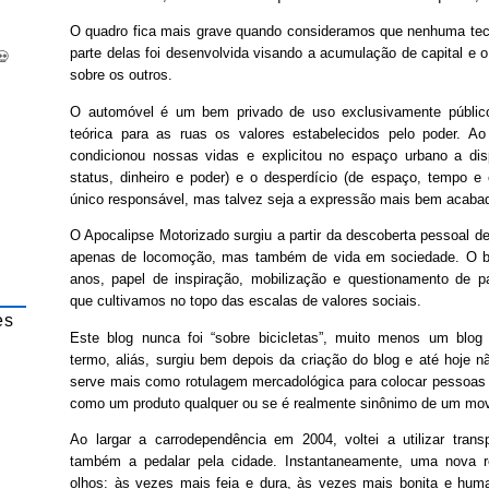
O quadro fica mais grave quando consideramos que nenhuma tecn
parte delas foi desenvolvida visando a acumulação de capital e o
💀
sobre os outros.
O automóvel é um bem privado de uso exclusivamente público,
teórica para as ruas os valores estabelecidos pelo poder. A
condicionou nossas vidas e explicitou no espaço urbano a di
status, dinheiro e poder) e o desperdício (de espaço, tempo e
único responsável, mas talvez seja a expressão mais bem acabad
O Apocalipse Motorizado surgiu a partir da descoberta pessoal de
apenas de locomoção, mas também de vida em sociedade. O bl
anos, papel de inspiração, mobilização e questionamento de pa
que cultivamos no topo das escalas de valores sociais.
es
Este blog nunca foi “sobre bicicletas”, muito menos um blog “
termo, aliás, surgiu bem depois da criação do blog e até hoje n
serve mais como rotulagem mercadológica para colocar pessoas 
como um produto qualquer ou se é realmente sinônimo de um mov
Ao largar a carrodependência em 2004, voltei a utilizar trans
também a pedalar pela cidade. Instantaneamente, uma nova r
olhos: às vezes mais feia e dura, às vezes mais bonita e hu