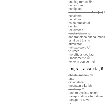
one big torrent
💀
outras vias
panóptico
passeios de bicicleta (sp)
pedalante
pedalinas
psico-ambiental
quintal
recicloteca
renata falzoni
💀
san francisco critical mass
sinal de trânsito
stimulator
tarifazero.org
💀
tc urbes
the official god faq
urbanamente
💀
volvo in oppidum
💀
ongs e associaçõ
abc (blumenau)
💀
antp
ciclocidade
mountain bike bh
time's up
💀
toronto cyclists union
transportation alternatives
transporte ativo
ucb