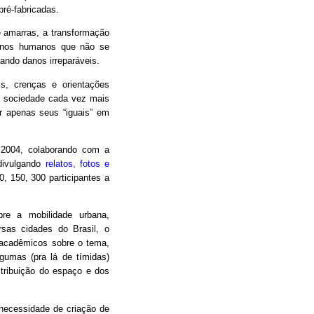
pré-fabricadas.
e amarras, a transformação
menos humanos que não se
ndo danos irreparáveis.
s, crenças e orientações
ma sociedade cada vez mais
r apenas seus “iguais” em
 2004, colaborando com a
 divulgando
relatos, fotos e
, 150, 300 participantes a
bre a mobilidade urbana,
sas cidades do Brasil, o
 acadêmicos sobre o tema,
lgumas (pra lá de tímidas)
istribuição do espaço e dos
ecessidade de criação de