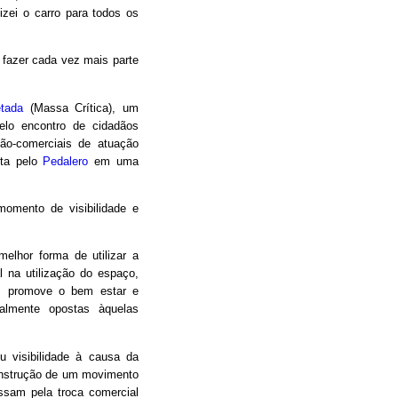
izei o carro para todos os
a fazer cada vez mais parte
etada
(Massa Crítica), um
elo encontro de cidadãos
não-comerciais de atuação
ita pelo
Pedalero
em uma
omento de visibilidade e
melhor forma de utilizar a
al na utilização do espaço,
a, promove o bem estar e
ralmente opostas àquelas
 visibilidade à causa da
construção de um movimento
ssam pela troca comercial