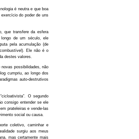
ologia é neutra e que boa
 exercício do poder de uns
 que transfere da esfera
o longo de um século, ele
sputa pela acumulação (de
 combustível). Ele não é o
a destes valores.
 novas possibilidades, não
og cumpriu, ao longo dos
radigmas auto-destrutivos
cicloativista”. O segundo
ão consigo entender se ele
em prateleiras e vende-las
imento social ou causa.
porte coletivo, caminhar e
ealidade surgiu aos meus
mana, mas certamente mais