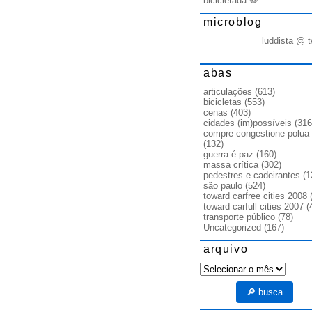
bicicletada
💀
microblog
luddista @ t
abas
articulações
(613)
bicicletas
(553)
cenas
(403)
cidades (im)possíveis
(316
compre congestione polua
(132)
guerra é paz
(160)
massa crítica
(302)
pedestres e cadeirantes
(1
são paulo
(524)
toward carfree cities 2008
(
toward carfull cities 2007
(
transporte público
(78)
Uncategorized
(167)
arquivo
arquivo
🔎 busca