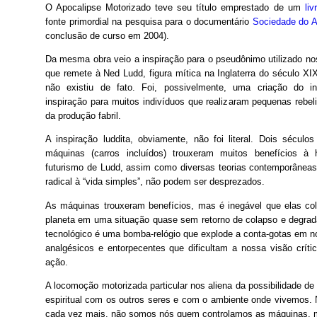
O Apocalipse Motorizado teve seu título emprestado de um
li
fonte primordial na pesquisa para o documentário
Sociedade do 
conclusão de curso em 2004).
Da mesma obra veio a inspiração para o pseudônimo utilizado nos
que remete à Ned Ludd, figura mítica na Inglaterra do século X
não existiu de fato. Foi, possivelmente, uma criação do in
inspiração para muitos indivíduos que realizaram pequenas rebe
da produção fabril.

A inspiração luddita, obviamente, não foi literal. Dois século
máquinas (carros incluídos) trouxeram muitos benefícios à
futurismo de Ludd, assim como diversas teorias contemporâneas
radical à “vida simples”, não podem ser desprezados.
As máquinas trouxeram benefícios, mas é inegável que elas c
planeta em uma situação quase sem retorno de colapso e degrad
tecnológico é uma bomba-relógio que explode a conta-gotas em n
analgésicos e entorpecentes que dificultam a nossa visão crít
ação.
A locomoção motorizada particular nos aliena da possibilidade de l
espiritual com os outros seres e com o ambiente onde vivemos. 
cada vez mais, não somos nós quem controlamos as máquinas, m