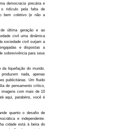
ma democracia precária e
 o ridículo pela falta de
o bem coletivo (e não a
 de última geração e ao
iedade civil uma dinâmica
da sociedade civil surjam a
engajadas e dispostas a
e sobrevivência para seus
 da liquefação do mundo.
 produzem nada, apenas
s publicitárias. Um fluido
alta de pensamento crítico,
tir imagens com mais de 10
é aqui, parabéns, você é
ande quanto o desafio de
mocrática e independente.
nha cidade está à beira do