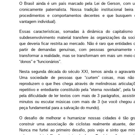
O Brasil ainda é um país marcado pela Lei de Gerson, com u
cronicamente paternalista. Nossa tradição institucional beira
procedimentos e comportamentos decentes e que busquem 
vantagem individual).
Essas características, somadas à dinâmica do capitalismo
subdesenvolvimento material transfere às organizações da soc
que deveria ficar restrita ao mercado. Não é raro que entidades 
partir de demandas genuínas, com pessoas genuinamente 
transformar a realidade, mas se transformam em mais um meio d
“donos” e “funcionários”.
Nesta segunda década do século XXI, temos ainda o agravante
Uma sociedade de pessoas que “curtem” coisas, mas não
reproduzem o que lhes chega através de melindrosas articulaçõe
repetitivo e entediante constituído pela “eterna novidade”, pela f
pela dificuldade de ler textos com mais de 3 parágrafos, assis
minutos ou escutar músicas com mais de 3 (se você chegou at
peça fundamental para a salvação do mundo).
O desafio de melhorar e humanizar nossas cidades é tão gr
construir uma associação de ciclistas realmente atuante, de
Nunca me furtei ao primeiro desafio, pois vejo e sinto que mi