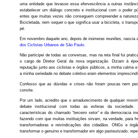
uma entidade que levasse essa efervescência a outras instânci
estabelecer um diálogo concreto e institucional com o poder p
entes que muitas vezes não conseguem compreender a natureza
Bicicletada, nem sequer o que significa usar a bicicleta, o transp
pé.
Em novembro daquele ano, depois de inúmeras reuniões, nascia 
dos Ciclistas Urbanos de São Paulo
.
Não participei de todas as conversas, mas na reta final fui prati
o cargo de Diretor Geral da nova organização. Diziam à ép
reputação junto aos ciclistas e órgãos públicos, a minha calma e
a minha seriedade no debate coletivo eram elementos imprescindív
Confesso que as dúvidas e crises não foram poucas nem peq
convite.
Por um lado, acredito que o amadurecimento de qualquer movi
debate institucional com todas as esferas da sociedade. 
características do chamado “terceiro setor” e da democracia inst
fazendo com que muitas instituições sirvam, na verdade, para fr
transformadoras e reivindicações dos cidadãos. ONGs e órgã
transformar o genuíno e transformador em algo pasteurizado, repet