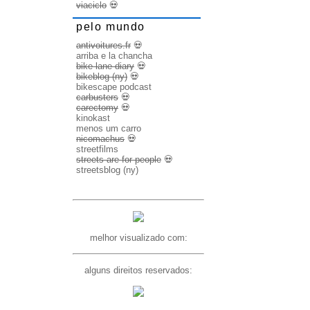
viaciclo
💀
pelo mundo
antivoitures.fr
💀
arriba e la chancha
bike lane diary
💀
bikeblog (ny)
💀
bikescape podcast
carbusters
💀
carectomy
💀
kinokast
menos um carro
nicomachus
💀
streetfilms
streets are for people
💀
streetsblog (ny)
melhor visualizado com:
alguns direitos reservados: