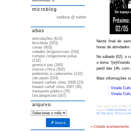
bicicletada
💀
microblog
luddista @ twitter
abas
articulações
(613)
Neste final de se
bicicletas
(553)
horas de atividades 
cenas
(403)
cidades (im)possíveis
(316)
compre congestione polua
No sábado (02), o c
(132)
o tema “(re)Virando
guerra é paz
(160)
partir das 14h, com 
massa crítica
(302)
pedestres e cadeirantes
(132)
são paulo
(524)
Mais informações s
toward carfree cities 2008
(23)
toward carfull cities 2007
(45)
Virada Cult
transporte público
(78)
Virada Cult
Uncategorized
(167)
arquivo
This entry was written 
tagged
botecourbana
,
v
arquivo
for this post
.
Post a co
🔎 busca
«
Cidade acampamento