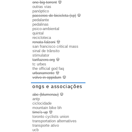
one big torrent
💀
outras vias
panóptico
passeios de bicicleta (sp)
💀
pedalante
pedalinas
psico-ambiental
quintal
recicloteca
renata falzoni
💀
san francisco critical mass
sinal de trânsito
stimulator
tarifazero.org
💀
tc urbes
the official god faq
urbanamente
💀
volvo in oppidum
💀
ongs e associações
abc (blumenau)
💀
antp
ciclocidade
mountain bike bh
time's up
💀
toronto cyclists union
transportation alternatives
transporte ativo
ucb