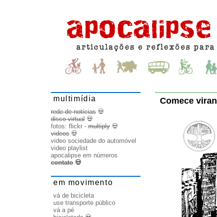
multimídia
Comece viran
rede de notícias
💀
disco virtual
💀
fotos:
flickr
-
multiply
💀
videos
💀
video sociedade do automóvel
video playlist
apocalipse em números
contato
💀
em movimento
vá de bicicleta
use transporte público
vá a pé