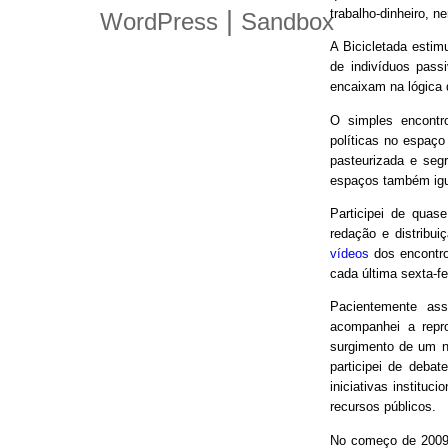
trabalho-dinheiro, n
|
WordPress
Sandbox
A Bicicletada estim
de indivíduos pas
encaixam na lógica
O simples encontro
políticas no espaço
pasteurizada e seg
espaços também igu
Participei de quas
redação e distribui
vídeos
dos encontro
cada última sexta-f
Pacientemente ass
acompanhei a repro
surgimento de um n
participei de debat
iniciativas instituc
recursos públicos.
No começo de 2009,