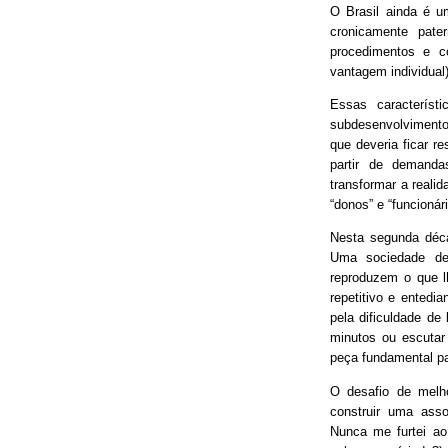
O Brasil ainda é 
cronicamente pater
procedimentos e 
vantagem individual)
Essas característ
subdesenvolvimento
que deveria ficar r
partir de demand
transformar a real
“donos” e “funcionári
Nesta segunda déca
Uma sociedade de
reproduzem o que lh
repetitivo e entedia
pela dificuldade de
minutos ou escutar
peça fundamental p
O desafio de melh
construir uma asso
Nunca me furtei ao 