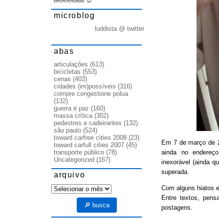
bicicletada
💀
microblog
luddista @ twitter
abas
articulações
(613)
bicicletas
(553)
cenas
(403)
cidades (im)possíveis
(316)
compre congestione polua
(132)
guerra é paz
(160)
massa crítica
(302)
pedestres e cadeirantes
(132)
são paulo
(524)
toward carfree cities 2008
(23)
Em 7 de março de
toward carfull cities 2007
(45)
ainda no endereço
transporte público
(78)
Uncategorized
(167)
inexorável (ainda q
superada.
arquivo
arquivo
Com alguns hiatos e
Entre textos, pens
🔎 busca
postagens.