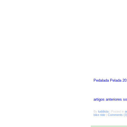
Pedalada Pelada 20
artigos anteriores 
By
luddista
|
Posted in
a
bike ride
|
Comments (3