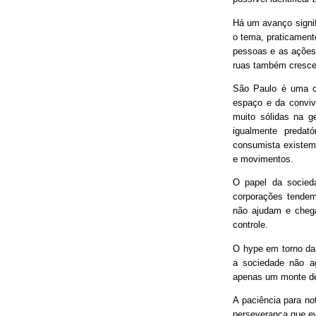
Há um avanço signif
o tema, praticament
pessoas e as ações
ruas também cresce
São Paulo é uma ci
espaço e da conviv
muito sólidas na g
igualmente predat
consumista existem 
e movimentos.
O papel da socieda
corporações tendem
não ajudam e chega
controle.
O hype em torno da 
a sociedade não ag
apenas um monte de
A paciência para no
perseverança que ev