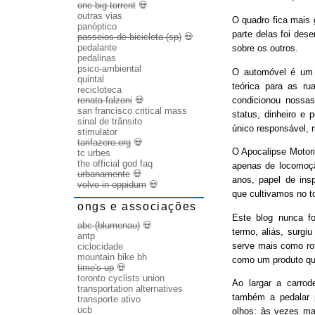
one big torrent
💀
outras vias
O quadro fica mais
panóptico
parte delas foi des
passeios de bicicleta (sp)
💀
pedalante
sobre os outros.
pedalinas
psico-ambiental
O automóvel é um b
quintal
teórica para as ru
recicloteca
condicionou nossas
renata falzoni
💀
san francisco critical mass
status, dinheiro e 
sinal de trânsito
único responsável, 
stimulator
tarifazero.org
💀
O Apocalipse Motori
tc urbes
the official god faq
apenas de locomoç
urbanamente
💀
anos, papel de ins
volvo in oppidum
💀
que cultivamos no t
ongs e associações
Este blog nunca fo
abc (blumenau)
💀
termo, aliás, surgi
antp
serve mais como rot
ciclocidade
mountain bike bh
como um produto qu
time's up
💀
toronto cyclists union
Ao largar a carrode
transportation alternatives
também a pedalar 
transporte ativo
ucb
olhos: às vezes ma