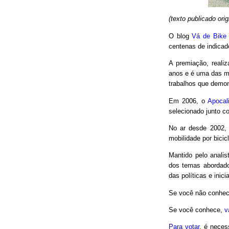
(texto publicado or
O blog
Vá de Bike
centenas de indicad
A premiação, reali
anos e é uma das m
trabalhos que demon
Em 2006, o
Apocal
selecionado junto co
No ar desde 2002,
mobilidade por bici
Mantido pelo analis
dos temas abordado
das políticas e inici
Se você não conhec
Se você conhece,
v
Para votar
, é neces