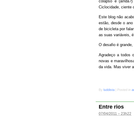
colapso e (ainda?
Ciclocidade, ciente 
Este blog não acab
estão, desde o ano 
de bicicleta por fal
as suas variáveis, é
O desafio é grande
Agradeço a todos o
novas e maravilhosa
da vida. Mas viver 
By
luddista
|
Posted in
a
Entre rios
07/04/2011 – 23h22