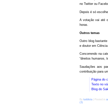
no Twitter ou Faceb
Depois é só escolhe
A votação vai até o
horas.
Outros temas
Outro blog bastant
e doutor em Ciência
Concorrendo na cat
“direitos humanos, 
Saudações aos parc
contribuição para 
Página do 
Texto no vá
Blog do Sa
By
luddista
|
Posted in
a
(3)