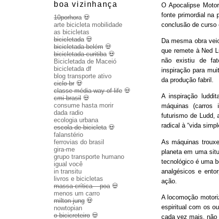
boa vizinhança
O Apocalipse Motor
fonte primordial na
10porhora
💀
conclusão de curso
arte bicicleta mobilidade
as bicicletas
bicicletada
💀
Da mesma obra veio 
bicicletada belém
💀
que remete à Ned Lu
bicicletada curitiba
💀
não existiu de fa
Bicicletada de Maceió
bicicletada df
inspiração para mui
blog transporte ativo
da produção fabril.
ciclo br
💀
classe média way of life
💀
A inspiração luddit
cmi brasil
💀
consume hasta morir
máquinas (carros 
dada radio
futurismo de Ludd,
ecologia urbana
radical à “vida sim
escola de bicicleta
💀
falanstério
As máquinas trouxe
ferrovias do brasil
gira-me
planeta em uma sit
grupo transporte humano
tecnológico é uma b
igual você
analgésicos e entor
in transitu
livros e bicicletas
ação.
massa crítica – poa
💀
menos um carro
A locomoção motoriza
milton jung
💀
espiritual com os o
nowtopian
o bicicreteiro
💀
cada vez mais, não