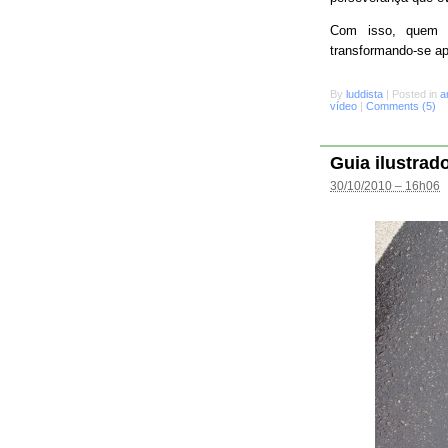
Com isso, quem s
transformando-se a
By
luddista
|
Posted in
a
vídeo
|
Comments (5)
Guia ilustrad
30/10/2010 – 16h06