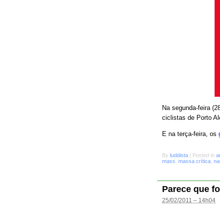
Na segunda-feira (28
ciclistas de Porto A
E na terça-feira, os
By
luddista
|
Posted in
a
mass
,
massa crítica
,
na
Parece que fo
25/02/2011 – 14h04