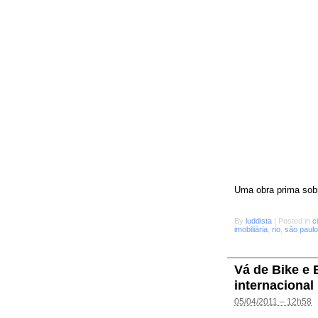
Uma obra prima sobr
By
luddista
|
Posted in
c
imobiliária
,
rio
,
são paulo
Vá de Bike e
internacional
05/04/2011 – 12h58