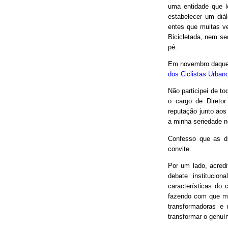
uma entidade que le
estabelecer um diá
entes que muitas v
Bicicletada, nem seq
pé.
Em novembro daquel
dos Ciclistas Urban
Não participei de to
o cargo de Direto
reputação junto aos
a minha seriedade n
Confesso que as d
convite.
Por um lado, acred
debate institucio
características do 
fazendo com que mui
transformadoras e
transformar o genuín