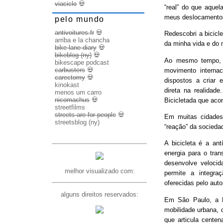
viaciclo
💀
“real” do que aquel
meus deslocamento
pelo mundo
antivoitures.fr
💀
Redescobri a bicicl
arriba e la chancha
da minha vida e do 
bike lane diary
💀
bikeblog (ny)
💀
Ao mesmo tempo, d
bikescape podcast
carbusters
💀
movimento internac
carectomy
💀
dispostos a criar 
kinokast
direta na realidad
menos um carro
nicomachus
💀
Bicicletada que ac
streetfilms
streets are for people
💀
Em muitas cidades
streetsblog (ny)
“reação” da socieda
A bicicleta é a ant
energia para o trans
desenvolve veloci
melhor visualizado com:
permite a integra
oferecidas pelo aut
alguns direitos reservados:
Em São Paulo, a B
mobilidade urbana, 
que articula cente