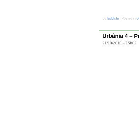
By
luddista
|
Posted in
c
Urbânia 4 – P
21/10/2010 – 15h02