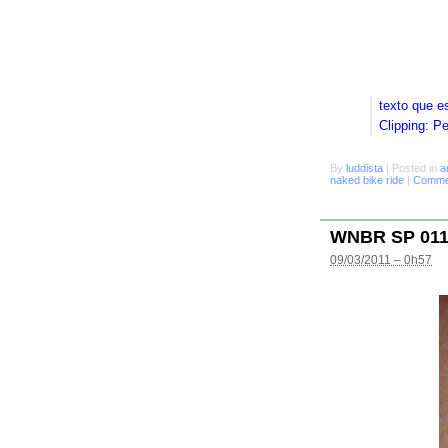
texto que e
Clipping: P
By
luddista
|
Posted in
a
naked bike ride
|
Commen
WNBR SP 01
09/03/2011 – 0h57