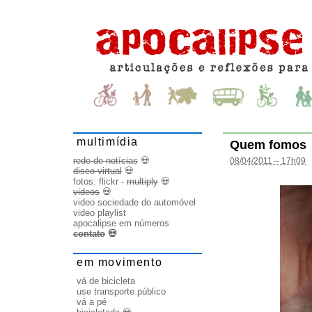
multimídia
Quem fomos
rede de notícias
💀
08/04/2011 – 17h09
disco virtual
💀
fotos:
flickr
-
multiply
💀
videos
💀
video sociedade do automóvel
video playlist
apocalipse em números
contato
💀
em movimento
vá de bicicleta
use transporte público
vá a pé