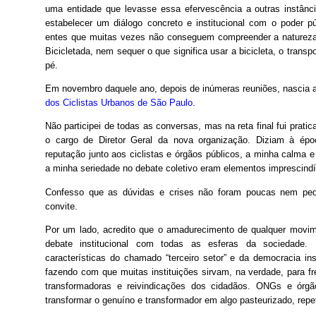
uma entidade que levasse essa efervescência a outras instânci
estabelecer um diálogo concreto e institucional com o poder p
entes que muitas vezes não conseguem compreender a natureza
Bicicletada, nem sequer o que significa usar a bicicleta, o transp
pé.
Em novembro daquele ano, depois de inúmeras reuniões, nascia 
dos Ciclistas Urbanos de São Paulo
.
Não participei de todas as conversas, mas na reta final fui prati
o cargo de Diretor Geral da nova organização. Diziam à ép
reputação junto aos ciclistas e órgãos públicos, a minha calma e
a minha seriedade no debate coletivo eram elementos imprescindív
Confesso que as dúvidas e crises não foram poucas nem peq
convite.
Por um lado, acredito que o amadurecimento de qualquer movi
debate institucional com todas as esferas da sociedade. 
características do chamado “terceiro setor” e da democracia inst
fazendo com que muitas instituições sirvam, na verdade, para fr
transformadoras e reivindicações dos cidadãos. ONGs e órgã
transformar o genuíno e transformador em algo pasteurizado, repet