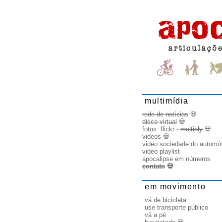
multimídia
rede de notícias
💀
disco virtual
💀
fotos:
flickr
-
multiply
💀
videos
💀
video sociedade do automó
video playlist
apocalipse em números
contato
💀
em movimento
vá de bicicleta
use transporte público
vá a pé