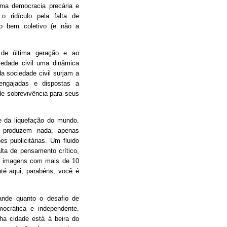
ma democracia precária e
 o ridículo pela falta de
o bem coletivo (e não a
 de última geração e ao
iedade civil uma dinâmica
da sociedade civil surjam a
engajadas e dispostas a
e sobrevivência para seus
 da liquefação do mundo.
 produzem nada, apenas
s publicitárias. Um fluido
alta de pensamento crítico,
tir imagens com mais de 10
é aqui, parabéns, você é
ande quanto o desafio de
mocrática e independente.
nha cidade está à beira do