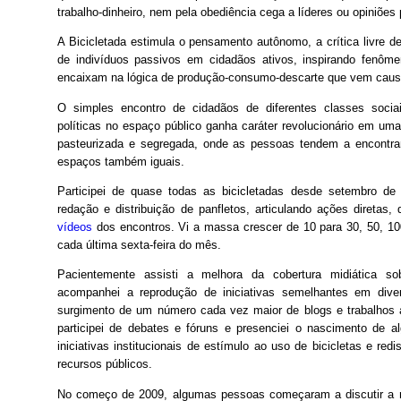
trabalho-dinheiro, nem pela obediência cega a líderes ou opiniões 
A Bicicletada estimula o pensamento autônomo, a crítica livre d
de indivíduos passivos em cidadãos ativos, inspirando fenô
encaixam na lógica de produção-consumo-descarte que vem causa
O simples encontro de cidadãos de diferentes classes sociai
políticas no espaço público ganha caráter revolucionário em u
pasteurizada e segregada, onde as pessoas tendem a encontra
espaços também iguais.
Participei de quase todas as bicicletadas desde setembro de
redação e distribuição de panfletos, articulando ações diretas,
vídeos
dos encontros. Vi a massa crescer de 10 para 30, 50, 100
cada última sexta-feira do mês.
Pacientemente assisti a melhora da cobertura midiática so
acompanhei a reprodução de iniciativas semelhantes em diver
surgimento de um número cada vez maior de blogs e trabalhos
participei de debates e fóruns e presenciei o nascimento de a
iniciativas institucionais de estímulo ao uso de bicicletas e red
recursos públicos.
No começo de 2009, algumas pessoas começaram a discutir a n