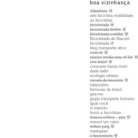
boa vizinhança
10porhora
💀
arte bicicleta mobilidade
as bicicletas
bicicletada
💀
bicicletada belém
💀
bicicletada curitiba
💀
Bicicletada de Maceió
bicicletada df
blog transporte ativo
ciclo br
💀
classe média way of life

cmi brasil
💀
consume hasta morir
dada radio
ecologia urbana
escola de bicicleta
💀
falanstério
ferrovias do brasil
gira-me
grupo transporte humano
igual você
in transitu
livros e bicicletas
massa crítica – poa
💀
menos um carro
milton jung
💀
nowtopian
o bicicreteiro
💀