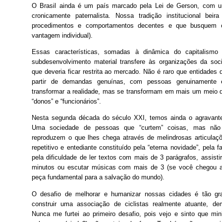
O Brasil ainda é um país marcado pela Lei de Gerson, com u
cronicamente paternalista. Nossa tradição institucional beira
procedimentos e comportamentos decentes e que busquem 
vantagem individual).
Essas características, somadas à dinâmica do capitalismo
subdesenvolvimento material transfere às organizações da soc
que deveria ficar restrita ao mercado. Não é raro que entidades 
partir de demandas genuínas, com pessoas genuinamente 
transformar a realidade, mas se transformam em mais um meio d
“donos” e “funcionários”.
Nesta segunda década do século XXI, temos ainda o agravante
Uma sociedade de pessoas que “curtem” coisas, mas não
reproduzem o que lhes chega através de melindrosas articulaçõe
repetitivo e entediante constituído pela “eterna novidade”, pela f
pela dificuldade de ler textos com mais de 3 parágrafos, assis
minutos ou escutar músicas com mais de 3 (se você chegou at
peça fundamental para a salvação do mundo).
O desafio de melhorar e humanizar nossas cidades é tão gr
construir uma associação de ciclistas realmente atuante, de
Nunca me furtei ao primeiro desafio, pois vejo e sinto que mi