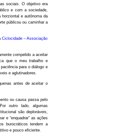
as sociais. O objetivo era
úblico e com a sociedade,
 horziontal e autônoma da
orte públicou ou caminhar a
a
Ciclocidade – Associação
camente compelido a aceitar
oca que o meu trabalho e
 paciência para o diálogo e
eis e aglutinadores.
uenas antes de aceitar o
mento ou causa passa pelo
Por outro lado, algumas
itucional são deploráveis,
ear e “enquadrar” as ações
os burocráticos tendem a
itivo e pouco eficiente.