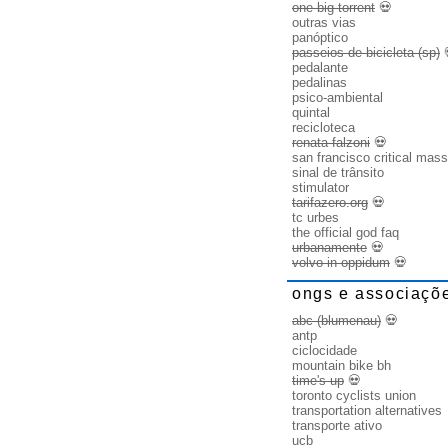
one big torrent
💀
outras vias
panóptico
passeios de bicicleta (sp)
pedalante
pedalinas
psico-ambiental
quintal
recicloteca
renata falzoni
💀
san francisco critical mass
sinal de trânsito
stimulator
tarifazero.org
💀
tc urbes
the official god faq
urbanamente
💀
volvo in oppidum
💀
ongs e associaçõ
abc (blumenau)
💀
antp
ciclocidade
mountain bike bh
time's up
💀
toronto cyclists union
transportation alternatives
transporte ativo
ucb