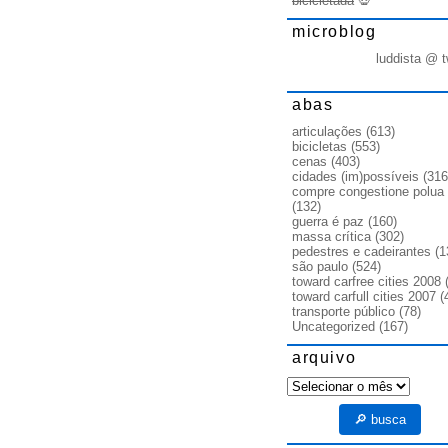
bicicletada
💀
microblog
luddista @ t
abas
articulações
(613)
bicicletas
(553)
cenas
(403)
cidades (im)possíveis
(316
compre congestione polua
(132)
guerra é paz
(160)
massa crítica
(302)
pedestres e cadeirantes
(1
são paulo
(524)
toward carfree cities 2008
(
toward carfull cities 2007
(
transporte público
(78)
Uncategorized
(167)
arquivo
arquivo
🔎 busca