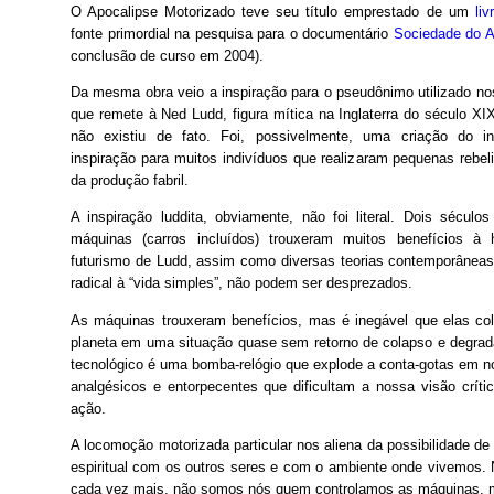
O Apocalipse Motorizado teve seu título emprestado de um
li
fonte primordial na pesquisa para o documentário
Sociedade do 
conclusão de curso em 2004).
Da mesma obra veio a inspiração para o pseudônimo utilizado nos
que remete à Ned Ludd, figura mítica na Inglaterra do século X
não existiu de fato. Foi, possivelmente, uma criação do in
inspiração para muitos indivíduos que realizaram pequenas rebe
da produção fabril.

A inspiração luddita, obviamente, não foi literal. Dois século
máquinas (carros incluídos) trouxeram muitos benefícios à
futurismo de Ludd, assim como diversas teorias contemporâneas
radical à “vida simples”, não podem ser desprezados.
As máquinas trouxeram benefícios, mas é inegável que elas c
planeta em uma situação quase sem retorno de colapso e degrad
tecnológico é uma bomba-relógio que explode a conta-gotas em n
analgésicos e entorpecentes que dificultam a nossa visão crít
ação.
A locomoção motorizada particular nos aliena da possibilidade de l
espiritual com os outros seres e com o ambiente onde vivemos. 
cada vez mais, não somos nós quem controlamos as máquinas, m