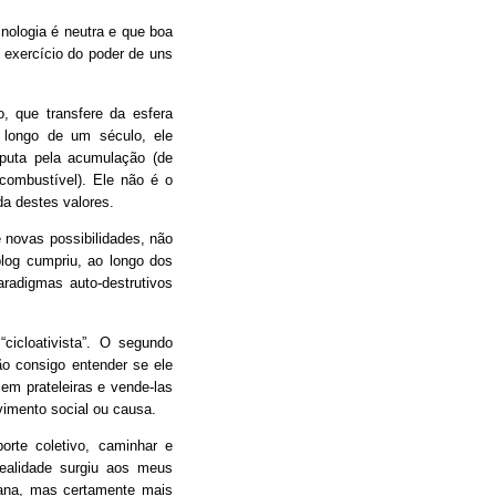
ologia é neutra e que boa
 exercício do poder de uns
 que transfere da esfera
o longo de um século, ele
sputa pela acumulação (de
 combustível). Ele não é o
a destes valores.
 novas possibilidades, não
og cumpriu, ao longo dos
radigmas auto-destrutivos
cicloativista”. O segundo
ão consigo entender se ele
em prateleiras e vende-las
imento social ou causa.
porte coletivo, caminhar e
ealidade surgiu aos meus
mana, mas certamente mais