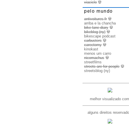
viaciclo
💀
pelo mundo
antivoitures.fr
💀
arriba e la chancha
bike lane diary
💀
bikeblog (ny)
💀
bikescape podcast
carbusters
💀
carectomy
💀
kinokast
menos um carro
nicomachus
💀
streetfilms
streets are for people
💀
streetsblog (ny)
melhor visualizado com
alguns direitos reservad