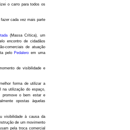
izei o carro para todos os
a fazer cada vez mais parte
etada
(Massa Crítica), um
elo encontro de cidadãos
não-comerciais de atuação
ita pelo
Pedalero
em uma
omento de visibilidade e
melhor forma de utilizar a
al na utilização do espaço,
a, promove o bem estar e
ralmente opostas àquelas
 visibilidade à causa da
construção de um movimento
ssam pela troca comercial