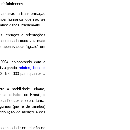
pré-fabricadas.
e amarras, a transformação
menos humanos que não se
ndo danos irreparáveis.
s, crenças e orientações
ma sociedade cada vez mais
r apenas seus “iguais” em
 2004, colaborando com a
 divulgando
relatos, fotos e
, 150, 300 participantes a
bre a mobilidade urbana,
sas cidades do Brasil, o
 acadêmicos sobre o tema,
lgumas (pra lá de tímidas)
istribuição do espaço e dos
ecessidade de criação de