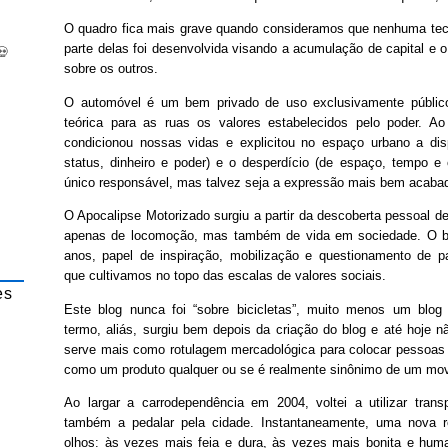
O quadro fica mais grave quando consideramos que nenhuma tecn
parte delas foi desenvolvida visando a acumulação de capital e o
💀
sobre os outros.
O automóvel é um bem privado de uso exclusivamente público,
teórica para as ruas os valores estabelecidos pelo poder. A
condicionou nossas vidas e explicitou no espaço urbano a di
status, dinheiro e poder) e o desperdício (de espaço, tempo e
único responsável, mas talvez seja a expressão mais bem acabad
O Apocalipse Motorizado surgiu a partir da descoberta pessoal de
apenas de locomoção, mas também de vida em sociedade. O bl
anos, papel de inspiração, mobilização e questionamento de pa
que cultivamos no topo das escalas de valores sociais.
es
Este blog nunca foi “sobre bicicletas”, muito menos um blog “
termo, aliás, surgiu bem depois da criação do blog e até hoje n
serve mais como rotulagem mercadológica para colocar pessoas 
como um produto qualquer ou se é realmente sinônimo de um mov
Ao largar a carrodependência em 2004, voltei a utilizar trans
também a pedalar pela cidade. Instantaneamente, uma nova r
olhos: às vezes mais feia e dura, às vezes mais bonita e hu