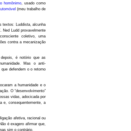
vro homônimo
, usado como
Automóvel
(meu trabalho de
 textos: Luddista, alcunha
IX. Ned Ludd provavelmente
consciente coletivo, uma
liões contra a mecanização
s depois, é notório que as
 humanidade. Mas o anti-
 que defendem o o retorno
olocaram a humanidade e o
ação. O “desenvolvimento”
ossas vidas, adocicada por
ica e, consequentemente, a
igação afetiva, racional ou
Não é exagero afirmar que,
as sim o contrário.