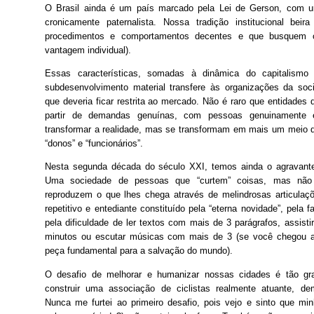
O Brasil ainda é um país marcado pela Lei de Gerson, com u
cronicamente paternalista. Nossa tradição institucional beira
procedimentos e comportamentos decentes e que busquem 
vantagem individual).
Essas características, somadas à dinâmica do capitalismo
subdesenvolvimento material transfere às organizações da soc
que deveria ficar restrita ao mercado. Não é raro que entidades 
partir de demandas genuínas, com pessoas genuinamente 
transformar a realidade, mas se transformam em mais um meio d
“donos” e “funcionários”.
Nesta segunda década do século XXI, temos ainda o agravante
Uma sociedade de pessoas que “curtem” coisas, mas não
reproduzem o que lhes chega através de melindrosas articulaçõe
repetitivo e entediante constituído pela “eterna novidade”, pela f
pela dificuldade de ler textos com mais de 3 parágrafos, assis
minutos ou escutar músicas com mais de 3 (se você chegou at
peça fundamental para a salvação do mundo).
O desafio de melhorar e humanizar nossas cidades é tão gr
construir uma associação de ciclistas realmente atuante, de
Nunca me furtei ao primeiro desafio, pois vejo e sinto que mi