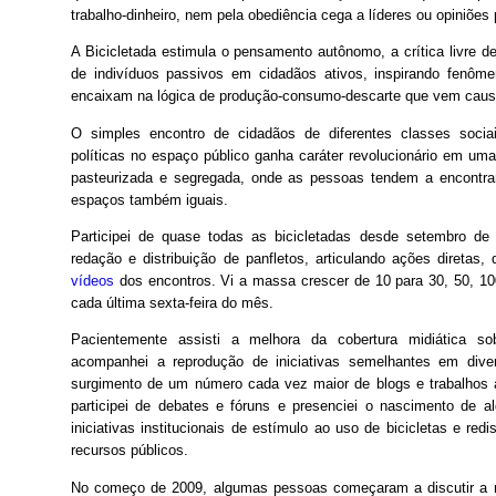
trabalho-dinheiro, nem pela obediência cega a líderes ou opiniões 
A Bicicletada estimula o pensamento autônomo, a crítica livre d
de indivíduos passivos em cidadãos ativos, inspirando fenô
encaixam na lógica de produção-consumo-descarte que vem causa
O simples encontro de cidadãos de diferentes classes sociai
políticas no espaço público ganha caráter revolucionário em u
pasteurizada e segregada, onde as pessoas tendem a encontra
espaços também iguais.
Participei de quase todas as bicicletadas desde setembro de
redação e distribuição de panfletos, articulando ações diretas,
vídeos
dos encontros. Vi a massa crescer de 10 para 30, 50, 100
cada última sexta-feira do mês.
Pacientemente assisti a melhora da cobertura midiática so
acompanhei a reprodução de iniciativas semelhantes em diver
surgimento de um número cada vez maior de blogs e trabalhos
participei de debates e fóruns e presenciei o nascimento de a
iniciativas institucionais de estímulo ao uso de bicicletas e red
recursos públicos.
No começo de 2009, algumas pessoas começaram a discutir a n