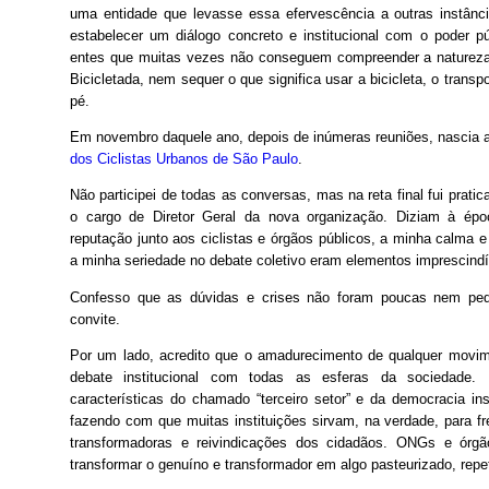
uma entidade que levasse essa efervescência a outras instânci
estabelecer um diálogo concreto e institucional com o poder p
entes que muitas vezes não conseguem compreender a natureza
Bicicletada, nem sequer o que significa usar a bicicleta, o transp
pé.
Em novembro daquele ano, depois de inúmeras reuniões, nascia 
dos Ciclistas Urbanos de São Paulo
.
Não participei de todas as conversas, mas na reta final fui prati
o cargo de Diretor Geral da nova organização. Diziam à ép
reputação junto aos ciclistas e órgãos públicos, a minha calma e
a minha seriedade no debate coletivo eram elementos imprescindív
Confesso que as dúvidas e crises não foram poucas nem peq
convite.
Por um lado, acredito que o amadurecimento de qualquer movi
debate institucional com todas as esferas da sociedade. 
características do chamado “terceiro setor” e da democracia inst
fazendo com que muitas instituições sirvam, na verdade, para fr
transformadoras e reivindicações dos cidadãos. ONGs e órgã
transformar o genuíno e transformador em algo pasteurizado, repet