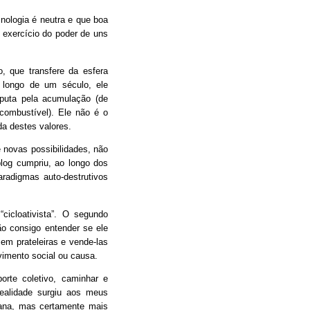
ologia é neutra e que boa
 exercício do poder de uns
 que transfere da esfera
o longo de um século, ele
sputa pela acumulação (de
 combustível). Ele não é o
a destes valores.
 novas possibilidades, não
og cumpriu, ao longo dos
radigmas auto-destrutivos
cicloativista”. O segundo
ão consigo entender se ele
em prateleiras e vende-las
imento social ou causa.
porte coletivo, caminhar e
ealidade surgiu aos meus
mana, mas certamente mais