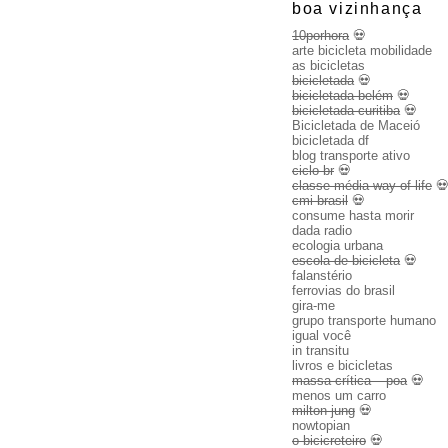
boa vizinhança
10porhora
💀
arte bicicleta mobilidade
as bicicletas
bicicletada
💀
bicicletada belém
💀
bicicletada curitiba
💀
Bicicletada de Maceió
bicicletada df
blog transporte ativo
ciclo br
💀
classe média way of life

cmi brasil
💀
consume hasta morir
dada radio
ecologia urbana
escola de bicicleta
💀
falanstério
ferrovias do brasil
gira-me
grupo transporte humano
igual você
in transitu
livros e bicicletas
massa crítica – poa
💀
menos um carro
milton jung
💀
nowtopian
o bicicreteiro
💀