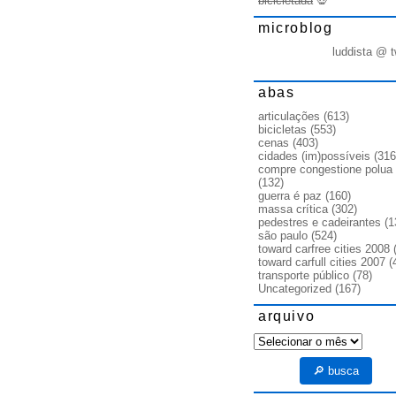
bicicletada
💀
microblog
luddista @ t
abas
articulações
(613)
bicicletas
(553)
cenas
(403)
cidades (im)possíveis
(316
compre congestione polua
(132)
guerra é paz
(160)
massa crítica
(302)
pedestres e cadeirantes
(1
são paulo
(524)
toward carfree cities 2008
(
toward carfull cities 2007
(
transporte público
(78)
Uncategorized
(167)
arquivo
arquivo
🔎 busca