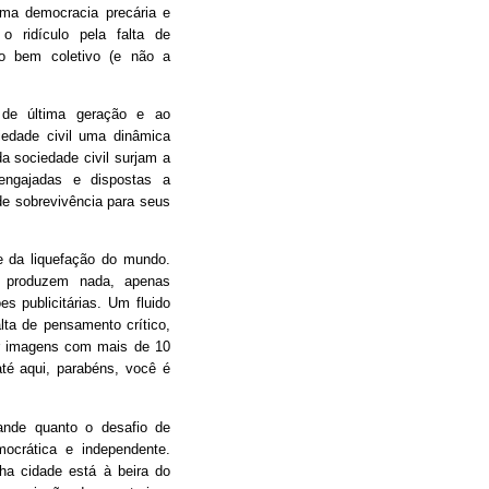
ma democracia precária e
 o ridículo pela falta de
o bem coletivo (e não a
 de última geração e ao
iedade civil uma dinâmica
da sociedade civil surjam a
engajadas e dispostas a
e sobrevivência para seus
 da liquefação do mundo.
 produzem nada, apenas
s publicitárias. Um fluido
alta de pensamento crítico,
tir imagens com mais de 10
é aqui, parabéns, você é
ande quanto o desafio de
mocrática e independente.
nha cidade está à beira do