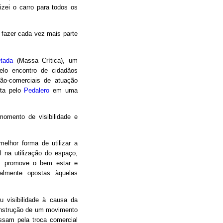
izei o carro para todos os
a fazer cada vez mais parte
etada
(Massa Crítica), um
elo encontro de cidadãos
não-comerciais de atuação
ita pelo
Pedalero
em uma
omento de visibilidade e
melhor forma de utilizar a
al na utilização do espaço,
a, promove o bem estar e
ralmente opostas àquelas
 visibilidade à causa da
construção de um movimento
ssam pela troca comercial