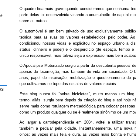
O quadro fica mais grave quando consideramos que nenhuma tecn
parte delas foi desenvolvida visando a acumulação de capital e o
💀
sobre os outros.
O automóvel é um bem privado de uso exclusivamente público,
teórica para as ruas os valores estabelecidos pelo poder. A
condicionou nossas vidas e explicitou no espaço urbano a di
status, dinheiro e poder) e o desperdício (de espaço, tempo e
único responsável, mas talvez seja a expressão mais bem acabad
O Apocalipse Motorizado surgiu a partir da descoberta pessoal de
apenas de locomoção, mas também de vida em sociedade. O bl
anos, papel de inspiração, mobilização e questionamento de pa
que cultivamos no topo das escalas de valores sociais.
es
Este blog nunca foi “sobre bicicletas”, muito menos um blog “
termo, aliás, surgiu bem depois da criação do blog e até hoje n
serve mais como rotulagem mercadológica para colocar pessoas 
como um produto qualquer ou se é realmente sinônimo de um mov
Ao largar a carrodependência em 2004, voltei a utilizar trans
também a pedalar pela cidade. Instantaneamente, uma nova r
olhos: às vezes mais feia e dura, às vezes mais bonita e hu