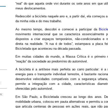
“real” do que aquela onde vivi durante os sete anos em que util
meus deslocamentos.
Redescobri a bicicleta naquele ano e, a partir daí, ela começou 
da minha vida e do meu trabalho.
Ao mesmo tempo, descobri e comecei a participar da
Bicicl
movimento internacional que se caracteriza essencialmente p
dispostos a criar espaços temporários, não-condicionados e 
direta na realidade. “A rua é de todos”, estampava a placa fe
Bicicletada que aconteceu na década passada.
Em muitas cidades do mundo, a Massa Crítica é o primeiro m
“reação” da sociedade ao predomínio do automóvel.
A bicicleta é a antítese mais perfeita ao carro particular: é a 
energia para o transporte individual terrestre, é bastante racion
desenvolve velocidades compatíveis com a segurança urban
:
permite a integração com a cidade, características diamet
oferecidas pelo automóvel.
os:
Em São Paulo, a Bicicletada cresceu ao longo dos anos. Deu
mobilidade urbana, colocou em pauta alternativas e permitiu a 
que articula centenas de pessoas em ações reais, que não pa