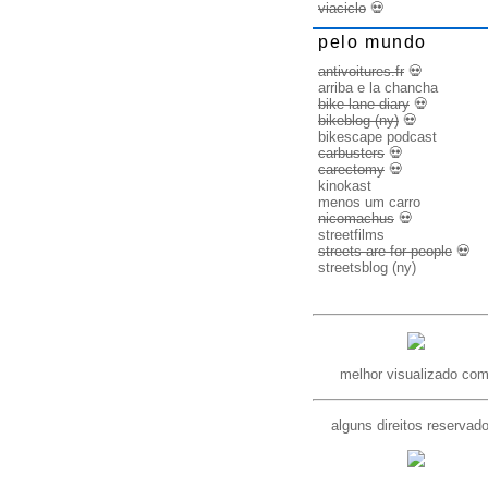
viaciclo
💀
pelo mundo
antivoitures.fr
💀
arriba e la chancha
bike lane diary
💀
bikeblog (ny)
💀
bikescape podcast
carbusters
💀
carectomy
💀
kinokast
menos um carro
nicomachus
💀
streetfilms
streets are for people
💀
streetsblog (ny)
melhor visualizado com
alguns direitos reservad