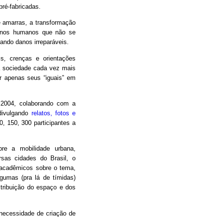
pré-fabricadas.
e amarras, a transformação
menos humanos que não se
ndo danos irreparáveis.
s, crenças e orientações
ma sociedade cada vez mais
r apenas seus “iguais” em
 2004, colaborando com a
 divulgando
relatos, fotos e
, 150, 300 participantes a
bre a mobilidade urbana,
sas cidades do Brasil, o
 acadêmicos sobre o tema,
lgumas (pra lá de tímidas)
istribuição do espaço e dos
ecessidade de criação de