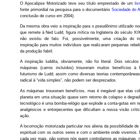
O Apocalipse Motorizado teve seu título emprestado de um
li
fonte primordial na pesquisa para o documentário
Sociedade do 
conclusão de curso em 2004).
Da mesma obra veio a inspiração para o pseudônimo utilizado nos
que remete à Ned Ludd, figura mítica na Inglaterra do século X
não existiu de fato. Foi, possivelmente, uma criação do in
inspiração para muitos indivíduos que realizaram pequenas rebe
da produção fabril.

A inspiração luddita, obviamente, não foi literal. Dois século
máquinas (carros incluídos) trouxeram muitos benefícios à
futurismo de Ludd, assim como diversas teorias contemporâneas
radical à “vida simples”, não podem ser desprezados.
As máquinas trouxeram benefícios, mas é inegável que elas c
planeta em uma situação quase sem retorno de colapso e degrad
tecnológico é uma bomba-relógio que explode a conta-gotas em n
analgésicos e entorpecentes que dificultam a nossa visão crít
ação.
A locomoção motorizada particular nos aliena da possibilidade de l
espiritual com os outros seres e com o ambiente onde vivemos. 
cada vez mais, não somos nós quem controlamos as máquinas, m