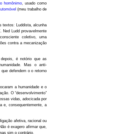
vro homônimo
, usado como
Automóvel
(meu trabalho de
 textos: Luddista, alcunha
IX. Ned Ludd provavelmente
consciente coletivo, uma
liões contra a mecanização
s depois, é notório que as
 humanidade. Mas o anti-
 que defendem o o retorno
olocaram a humanidade e o
ação. O “desenvolvimento”
ossas vidas, adocicada por
ica e, consequentemente, a
igação afetiva, racional ou
Não é exagero afirmar que,
as sim o contrário.