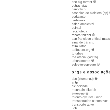
one big torrent
💀
outras vias
panóptico
passeios de bicicleta (sp)
pedalante
pedalinas
psico-ambiental
quintal
recicloteca
renata falzoni
💀
san francisco critical mass
sinal de trânsito
stimulator
tarifazero.org
💀
tc urbes
the official god faq
urbanamente
💀
volvo in oppidum
💀
ongs e associaçõ
abc (blumenau)
💀
antp
ciclocidade
mountain bike bh
time's up
💀
toronto cyclists union
transportation alternatives
transporte ativo
ucb