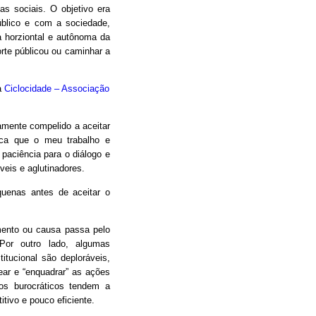
as sociais. O objetivo era
úblico e com a sociedade,
 horziontal e autônoma da
orte públicou ou caminhar a
a
Ciclocidade – Associação
camente compelido a aceitar
oca que o meu trabalho e
 paciência para o diálogo e
eis e aglutinadores.
uenas antes de aceitar o
mento ou causa passa pelo
Por outro lado, algumas
itucional são deploráveis,
ear e “enquadrar” as ações
os burocráticos tendem a
itivo e pouco eficiente.