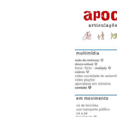
multimídia
rede de notícias
💀
disco virtual
💀
fotos:
flickr
-
multiply
💀
videos
💀
video sociedade do automó
video playlist
apocalipse em números
contato
💀
em movimento
vá de bicicleta
use transporte público
vá a pé