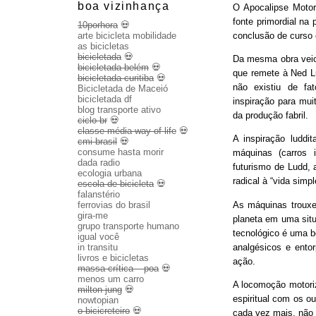
boa vizinhança
O Apocalipse Motor
fonte primordial na
10porhora
💀
conclusão de curso
arte bicicleta mobilidade
as bicicletas
bicicletada
💀
Da mesma obra veio 
bicicletada belém
💀
que remete à Ned Lu
bicicletada curitiba
💀
não existiu de fa
Bicicletada de Maceió
bicicletada df
inspiração para mui
blog transporte ativo
da produção fabril.
ciclo br
💀
classe média way of life
💀
A inspiração luddit
cmi brasil
💀
consume hasta morir
máquinas (carros 
dada radio
futurismo de Ludd,
ecologia urbana
radical à “vida sim
escola de bicicleta
💀
falanstério
As máquinas trouxe
ferrovias do brasil
gira-me
planeta em uma sit
grupo transporte humano
tecnológico é uma b
igual você
analgésicos e entor
in transitu
livros e bicicletas
ação.
massa crítica – poa
💀
menos um carro
A locomoção motoriza
milton jung
💀
espiritual com os o
nowtopian
o bicicreteiro
💀
cada vez mais, não