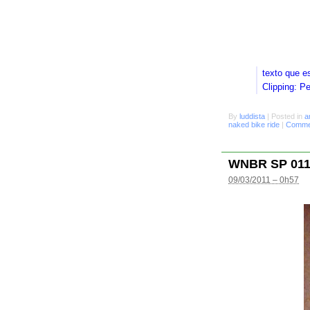
texto que e
Clipping: P
By
luddista
|
Posted in
a
naked bike ride
|
Commen
WNBR SP 01
09/03/2011 – 0h57