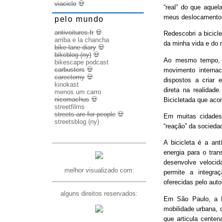
viaciclo
💀
“real” do que aquel
meus deslocamento
pelo mundo
antivoitures.fr
💀
Redescobri a bicicl
arriba e la chancha
da minha vida e do 
bike lane diary
💀
bikeblog (ny)
💀
Ao mesmo tempo, d
bikescape podcast
carbusters
💀
movimento internac
carectomy
💀
dispostos a criar 
kinokast
direta na realidad
menos um carro
nicomachus
💀
Bicicletada que ac
streetfilms
streets are for people
💀
Em muitas cidades
streetsblog (ny)
“reação” da socieda
A bicicleta é a ant
energia para o trans
desenvolve veloci
melhor visualizado com:
permite a integra
oferecidas pelo aut
alguns direitos reservados:
Em São Paulo, a B
mobilidade urbana, 
que articula cente