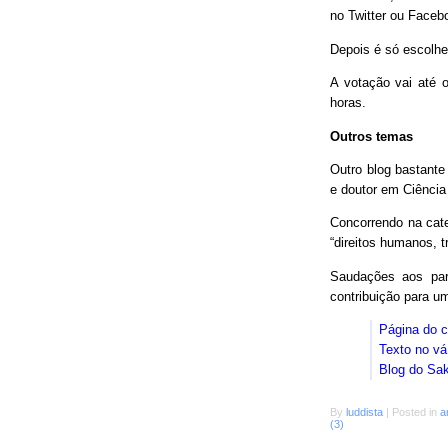
no Twitter ou Faceb
Depois é só escolhe
A votação vai até o
horas.
Outros temas
Outro blog bastant
e doutor em Ciência
Concorrendo na cat
“direitos humanos, 
Saudações aos parc
contribuição para 
Página do 
Texto no vá
Blog do Sa
By
luddista
|
Posted in
a
(3)