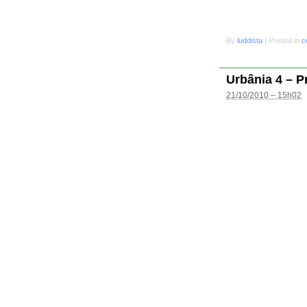
By
luddista
|
Posted in
c
Urbânia 4 – P
21/10/2010 – 15h02