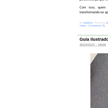
Com isso, quem s
transformando-se a
By
luddista
|
Posted in
a
vídeo
|
Comments (5)
Guia ilustrad
30/10/2010 – 16h06