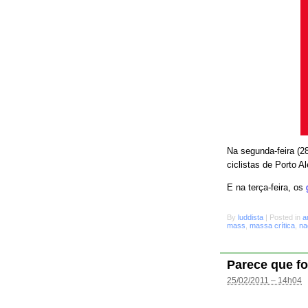
Na segunda-feira (28
ciclistas de Porto A
E na terça-feira, os
By
luddista
|
Posted in
a
mass
,
massa crítica
,
na
Parece que fo
25/02/2011 – 14h04