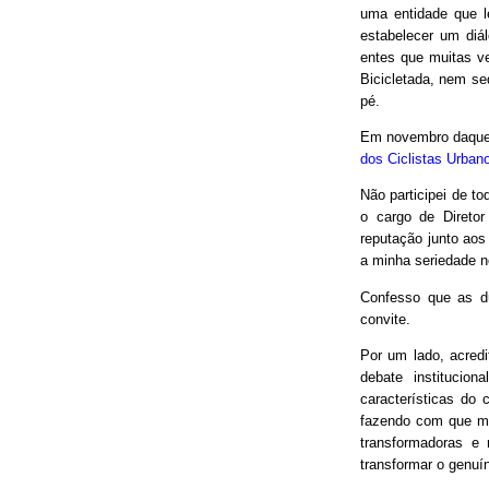
uma entidade que le
estabelecer um diá
entes que muitas v
Bicicletada, nem seq
pé.
Em novembro daquel
dos Ciclistas Urban
Não participei de to
o cargo de Direto
reputação junto aos
a minha seriedade n
Confesso que as d
convite.
Por um lado, acred
debate institucio
características do 
fazendo com que mui
transformadoras e
transformar o genuín