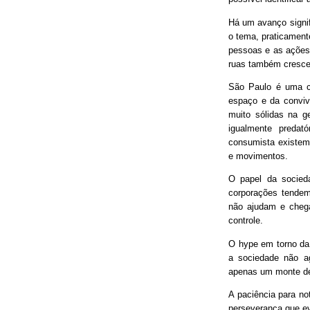
Há um avanço signif
o tema, praticament
pessoas e as ações
ruas também cresce
São Paulo é uma ci
espaço e da conviv
muito sólidas na g
igualmente predat
consumista existem 
e movimentos.
O papel da socieda
corporações tendem
não ajudam e chega
controle.
O hype em torno da 
a sociedade não ag
apenas um monte de
A paciência para no
perseverança que ev