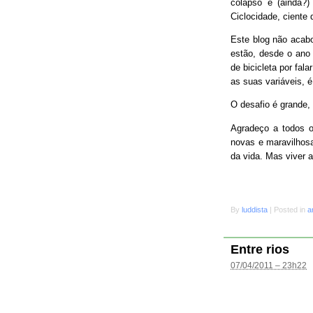
colapso e (ainda?
Ciclocidade, ciente 
Este blog não acab
estão, desde o ano 
de bicicleta por fal
as suas variáveis, é
O desafio é grande
Agradeço a todos o
novas e maravilhosa
da vida. Mas viver 
By
luddista
|
Posted in
a
Entre rios
07/04/2011 – 23h22