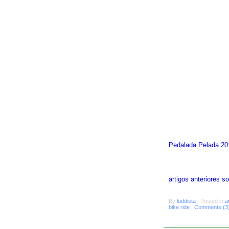
Pedalada Pelada 20
artigos anteriores 
By
luddista
|
Posted in
a
bike ride
|
Comments (3