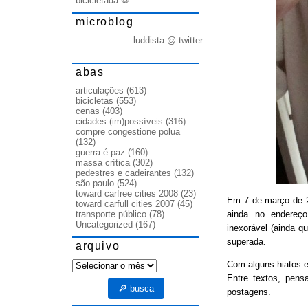
bicicletada
💀
microblog
luddista @ twitter
abas
articulações
(613)
bicicletas
(553)
cenas
(403)
cidades (im)possíveis
(316)
compre congestione polua
(132)
guerra é paz
(160)
massa crítica
(302)
pedestres e cadeirantes
(132)
são paulo
(524)
toward carfree cities 2008
(23)
Em 7 de março de
toward carfull cities 2007
(45)
ainda no endereço
transporte público
(78)
Uncategorized
(167)
inexorável (ainda q
superada.
arquivo
arquivo
Com alguns hiatos e
Entre textos, pens
🔎 busca
postagens.