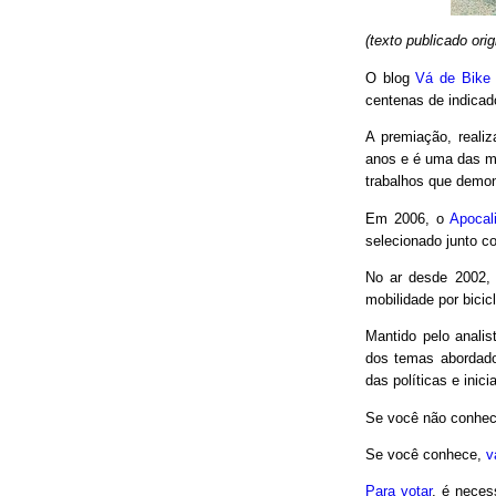
(texto publicado or
O blog
Vá de Bike
centenas de indicad
A premiação, reali
anos e é uma das m
trabalhos que demon
Em 2006, o
Apocal
selecionado junto co
No ar desde 2002,
mobilidade por bici
Mantido pelo analis
dos temas abordado
das políticas e inici
Se você não conhec
Se você conhece,
v
Para votar
, é neces