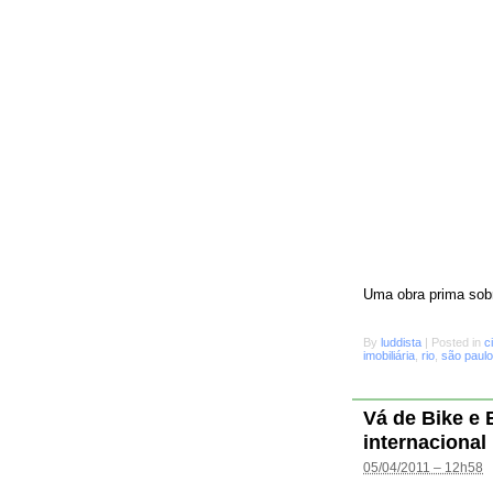
Uma obra prima sobr
By
luddista
|
Posted in
c
imobiliária
,
rio
,
são paulo
Vá de Bike e
internacional
05/04/2011 – 12h58