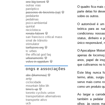
one big torrent
💀
outras vias
O quadro fica mais
panóptico
parte delas foi des
passeios de bicicleta (sp)
💀
pedalante
sobre os outros.
pedalinas
psico-ambiental
O automóvel é um b
quintal
teórica para as ru
recicloteca
condicionou nossas
renata falzoni
💀
san francisco critical mass
status, dinheiro e 
sinal de trânsito
único responsável, 
stimulator
tarifazero.org
💀
O Apocalipse Motori
tc urbes
the official god faq
apenas de locomoç
urbanamente
💀
anos, papel de ins
volvo in oppidum
💀
que cultivamos no t
ongs e associações
Este blog nunca fo
abc (blumenau)
💀
termo, aliás, surgi
antp
serve mais como rot
ciclocidade
mountain bike bh
como um produto qu
time's up
💀
toronto cyclists union
Ao largar a carrode
transportation alternatives
também a pedalar 
transporte ativo
ucb
olhos: às vezes ma