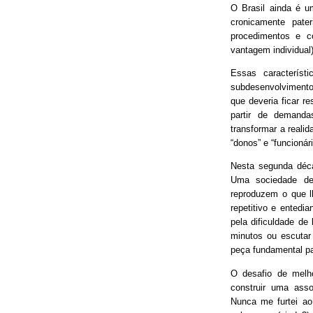
O Brasil ainda é 
cronicamente pater
procedimentos e 
vantagem individual)
Essas característ
subdesenvolvimento
que deveria ficar r
partir de demand
transformar a real
“donos” e “funcionári
Nesta segunda déca
Uma sociedade de
reproduzem o que lh
repetitivo e entedia
pela dificuldade de
minutos ou escutar
peça fundamental p
O desafio de melh
construir uma asso
Nunca me furtei ao 