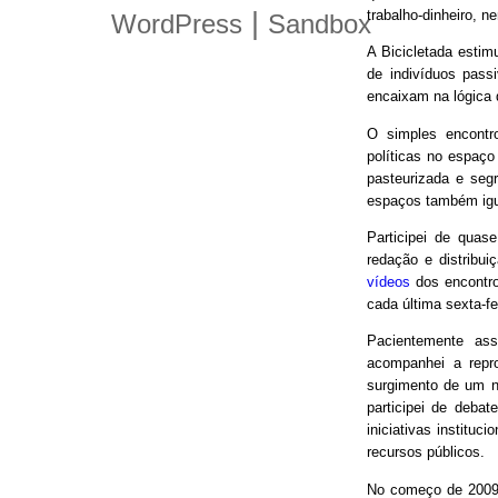
trabalho-dinheiro, n
|
WordPress
Sandbox
A Bicicletada estim
de indivíduos pas
encaixam na lógica
O simples encontro
políticas no espaço
pasteurizada e seg
espaços também igu
Participei de quas
redação e distribui
vídeos
dos encontro
cada última sexta-f
Pacientemente ass
acompanhei a repro
surgimento de um n
participei de debat
iniciativas instituc
recursos públicos.
No começo de 2009,