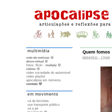
multimídia
Quem fomos
rede de notícias
💀
08/04/2011 – 17h09
disco virtual
💀
fotos:
flickr
-
multiply
💀
videos
💀
video sociedade do automóvel
video playlist
apocalipse em números
contato
💀
em movimento
vá de bicicleta
use transporte público
vá a pé