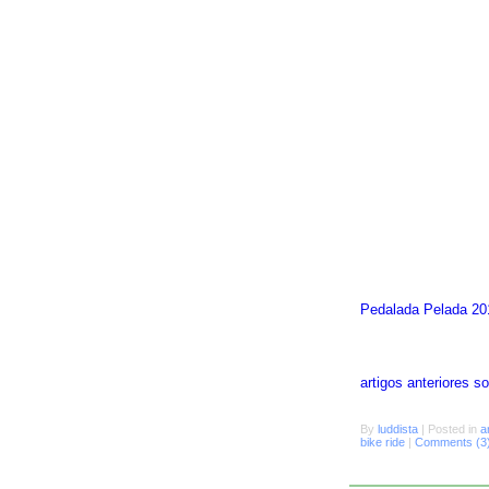
Pedalada Pelada 20
artigos anteriores 
By
luddista
|
Posted in
a
bike ride
|
Comments (3