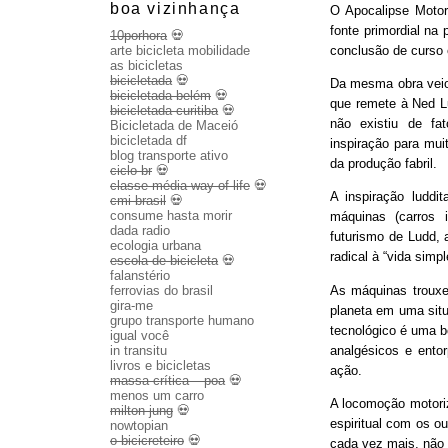
boa vizinhança
O Apocalipse Motor
fonte primordial na
10porhora
💀
conclusão de curso
arte bicicleta mobilidade
as bicicletas
bicicletada
💀
Da mesma obra veio 
bicicletada belém
💀
que remete à Ned Lu
bicicletada curitiba
💀
não existiu de fa
Bicicletada de Maceió
bicicletada df
inspiração para mui
blog transporte ativo
da produção fabril.
ciclo br
💀
classe média way of life
💀
A inspiração luddit
cmi brasil
💀
consume hasta morir
máquinas (carros 
dada radio
futurismo de Ludd,
ecologia urbana
radical à “vida sim
escola de bicicleta
💀
falanstério
As máquinas trouxe
ferrovias do brasil
gira-me
planeta em uma sit
grupo transporte humano
tecnológico é uma b
igual você
analgésicos e entor
in transitu
livros e bicicletas
ação.
massa crítica – poa
💀
menos um carro
A locomoção motoriza
milton jung
💀
espiritual com os o
nowtopian
o bicicreteiro
💀
cada vez mais, não