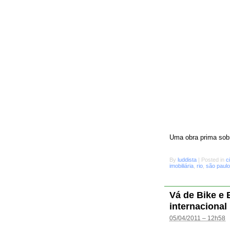
Uma obra prima sobr
By
luddista
|
Posted in
c
imobiliária
,
rio
,
são paulo
Vá de Bike e
internacional
05/04/2011 – 12h58