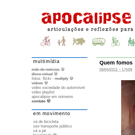
multimídia
Quem fomos
rede de notícias
💀
08/04/2011 – 17h09
disco virtual
💀
fotos:
flickr
-
multiply
💀
videos
💀
video sociedade do automóvel
video playlist
apocalipse em números
contato
💀
em movimento
vá de bicicleta
use transporte público
vá a pé