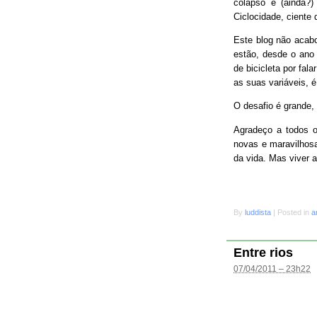
colapso e (ainda?
Ciclocidade, ciente 
Este blog não acab
estão, desde o ano 
de bicicleta por fal
as suas variáveis, é
O desafio é grande
Agradeço a todos o
novas e maravilhosa
da vida. Mas viver 
By
luddista
|
Posted in
a
Entre rios
07/04/2011 – 23h22