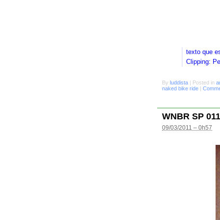
texto que e
Clipping: P
By
luddista
|
Posted in
a
naked bike ride
|
Commen
WNBR SP 01
09/03/2011 – 0h57