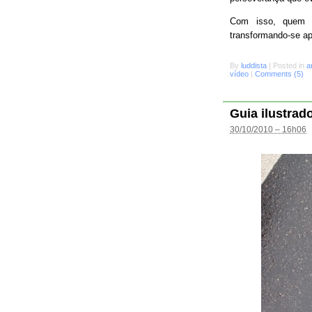
Com isso, quem s
transformando-se a
By
luddista
|
Posted in
a
vídeo
|
Comments (5)
Guia ilustrad
30/10/2010 – 16h06