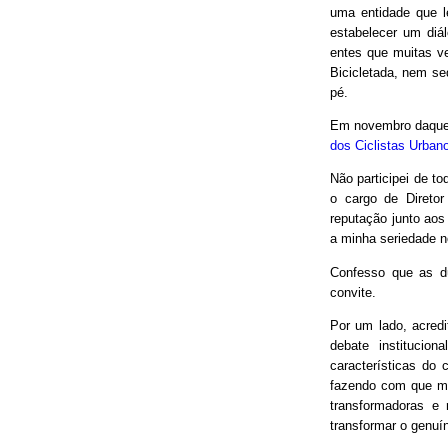
uma entidade que le
estabelecer um diá
entes que muitas v
Bicicletada, nem seq
pé.
Em novembro daquel
dos Ciclistas Urban
Não participei de to
o cargo de Direto
reputação junto aos
a minha seriedade n
Confesso que as d
convite.
Por um lado, acred
debate institucio
características do 
fazendo com que mui
transformadoras e
transformar o genuín