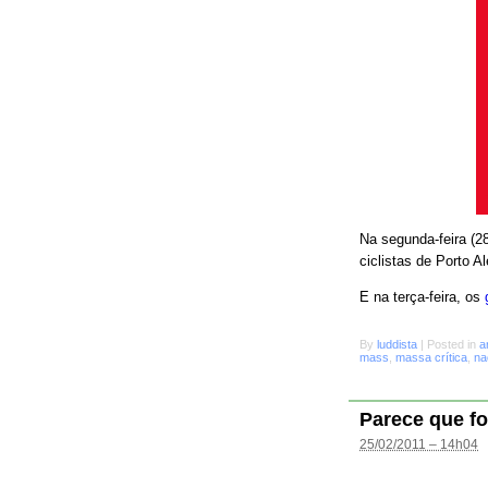
Na segunda-feira (28
ciclistas de Porto A
E na terça-feira, os
By
luddista
|
Posted in
a
mass
,
massa crítica
,
na
Parece que fo
25/02/2011 – 14h04