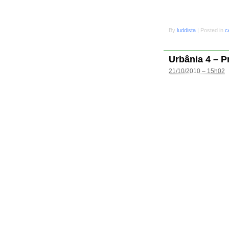
By
luddista
|
Posted in
c
Urbânia 4 – P
21/10/2010 – 15h02