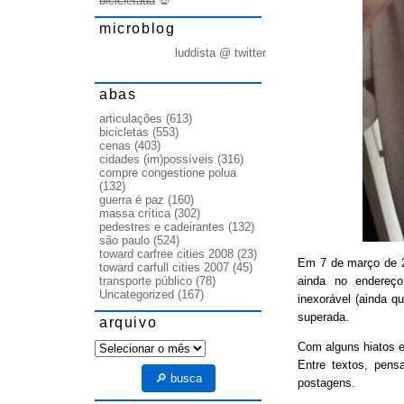
bicicletada
💀
microblog
luddista @ twitter
abas
articulações
(613)
bicicletas
(553)
cenas
(403)
cidades (im)possíveis
(316)
compre congestione polua
(132)
guerra é paz
(160)
massa crítica
(302)
pedestres e cadeirantes
(132)
são paulo
(524)
toward carfree cities 2008
(23)
Em 7 de março de
toward carfull cities 2007
(45)
ainda no endereço
transporte público
(78)
Uncategorized
(167)
inexorável (ainda q
superada.
arquivo
arquivo
Com alguns hiatos e
Entre textos, pens
🔎 busca
postagens.