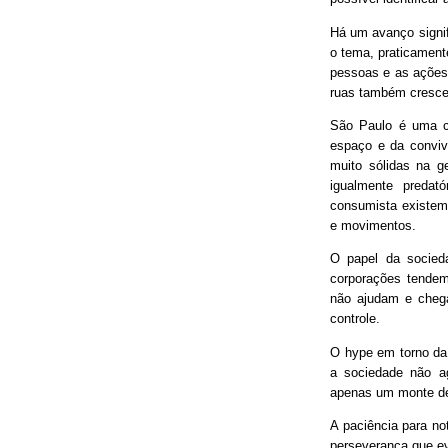
Há um avanço signif
o tema, praticament
pessoas e as ações
ruas também cresce
São Paulo é uma ci
espaço e da conviv
muito sólidas na g
igualmente predat
consumista existem 
e movimentos.
O papel da socieda
corporações tendem
não ajudam e chega
controle.
O hype em torno da 
a sociedade não ag
apenas um monte de
A paciência para no
perseverança que ev