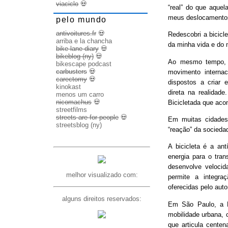
viaciclo
💀
“real” do que aquel
meus deslocamento
pelo mundo
antivoitures.fr
💀
Redescobri a bicicl
arriba e la chancha
da minha vida e do 
bike lane diary
💀
bikeblog (ny)
💀
Ao mesmo tempo, d
bikescape podcast
carbusters
💀
movimento internac
carectomy
💀
dispostos a criar 
kinokast
direta na realidad
menos um carro
nicomachus
💀
Bicicletada que ac
streetfilms
streets are for people
💀
Em muitas cidades
streetsblog (ny)
“reação” da socieda
A bicicleta é a ant
energia para o trans
desenvolve veloci
melhor visualizado com:
permite a integra
oferecidas pelo aut
alguns direitos reservados:
Em São Paulo, a B
mobilidade urbana, 
que articula cente