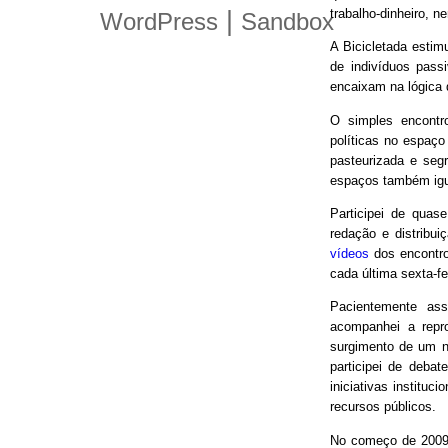
trabalho-dinheiro, n
|
WordPress
Sandbox
A Bicicletada estim
de indivíduos pas
encaixam na lógica
O simples encontro
políticas no espaço
pasteurizada e seg
espaços também igu
Participei de quas
redação e distribui
vídeos
dos encontro
cada última sexta-f
Pacientemente ass
acompanhei a repro
surgimento de um n
participei de debat
iniciativas instituc
recursos públicos.
No começo de 2009,