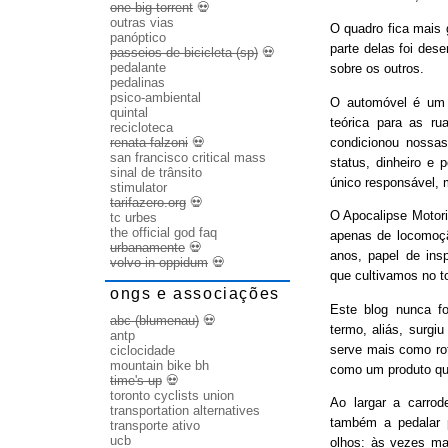
one big torrent
💀
outras vias
O quadro fica mais
panóptico
parte delas foi des
passeios de bicicleta (sp)
💀
pedalante
sobre os outros.
pedalinas
psico-ambiental
O automóvel é um b
quintal
teórica para as ru
recicloteca
condicionou nossas
renata falzoni
💀
san francisco critical mass
status, dinheiro e 
sinal de trânsito
único responsável, 
stimulator
tarifazero.org
💀
O Apocalipse Motori
tc urbes
the official god faq
apenas de locomoç
urbanamente
💀
anos, papel de ins
volvo in oppidum
💀
que cultivamos no t
ongs e associações
Este blog nunca fo
abc (blumenau)
💀
termo, aliás, surgi
antp
serve mais como rot
ciclocidade
mountain bike bh
como um produto qu
time's up
💀
toronto cyclists union
Ao largar a carrode
transportation alternatives
também a pedalar 
transporte ativo
ucb
olhos: às vezes ma