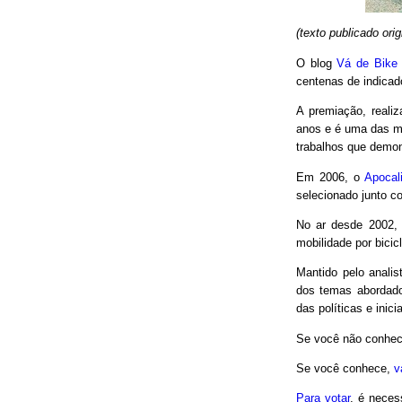
(texto publicado or
O blog
Vá de Bike
centenas de indicad
A premiação, reali
anos e é uma das m
trabalhos que demon
Em 2006, o
Apocal
selecionado junto co
No ar desde 2002,
mobilidade por bici
Mantido pelo analis
dos temas abordado
das políticas e inici
Se você não conhec
Se você conhece,
v
Para votar
, é neces