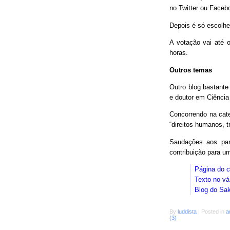
no Twitter ou Faceb
Depois é só escolhe
A votação vai até o
horas.
Outros temas
Outro blog bastant
e doutor em Ciência
Concorrendo na cat
“direitos humanos, 
Saudações aos parc
contribuição para 
Página do 
Texto no vá
Blog do Sa
By
luddista
|
Posted in
a
(3)