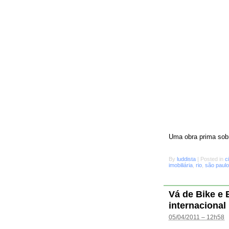
Uma obra prima sobr
By
luddista
|
Posted in
c
imobiliária
,
rio
,
são paulo
Vá de Bike e
internacional
05/04/2011 – 12h58