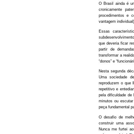
O Brasil ainda é 
cronicamente pater
procedimentos e 
vantagem individual)
Essas característ
subdesenvolvimento
que deveria ficar r
partir de demand
transformar a real
“donos” e “funcionári
Nesta segunda déca
Uma sociedade de
reproduzem o que lh
repetitivo e entedia
pela dificuldade de
minutos ou escutar
peça fundamental p
O desafio de melh
construir uma asso
Nunca me furtei ao 