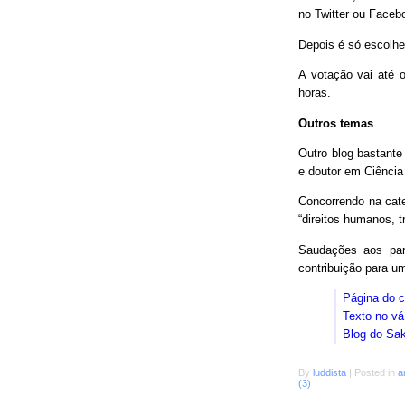
no Twitter ou Faceb
Depois é só escolhe
A votação vai até o
horas.
Outros temas
Outro blog bastant
e doutor em Ciência
Concorrendo na cat
“direitos humanos, 
Saudações aos parc
contribuição para 
Página do 
Texto no vá
Blog do Sa
By
luddista
|
Posted in
a
(3)