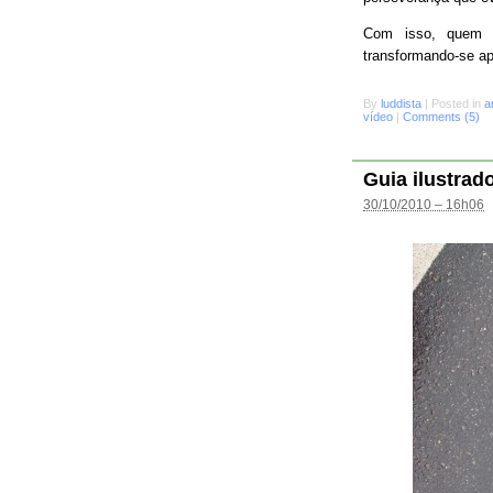
Com isso, quem s
transformando-se a
By
luddista
|
Posted in
a
vídeo
|
Comments (5)
Guia ilustrad
30/10/2010 – 16h06