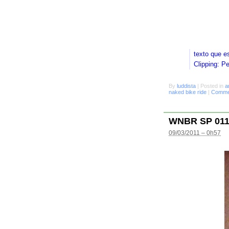
texto que e
Clipping: P
By
luddista
|
Posted in
a
naked bike ride
|
Commen
WNBR SP 01
09/03/2011 – 0h57