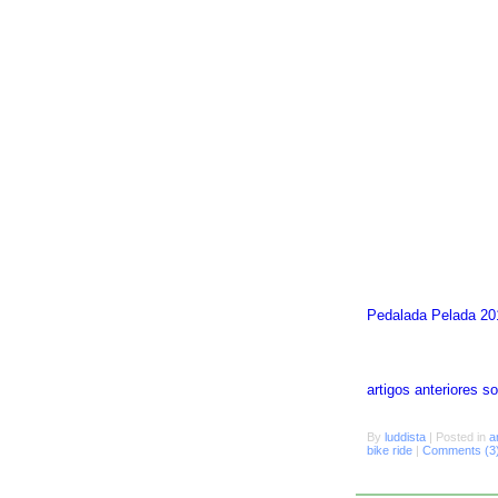
Pedalada Pelada 20
artigos anteriores 
By
luddista
|
Posted in
a
bike ride
|
Comments (3