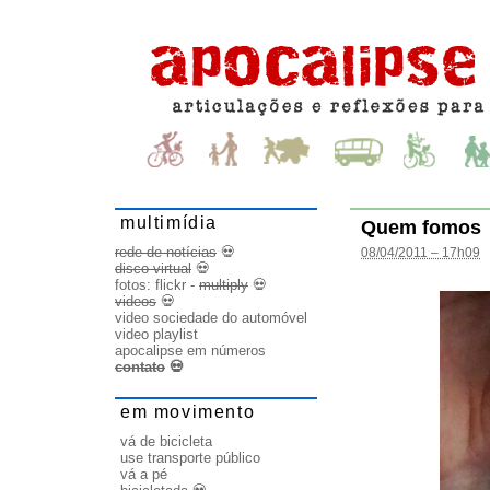
multimídia
Quem fomos
rede de notícias
💀
08/04/2011 – 17h09
disco virtual
💀
fotos:
flickr
-
multiply
💀
videos
💀
video sociedade do automóvel
video playlist
apocalipse em números
contato
💀
em movimento
vá de bicicleta
use transporte público
vá a pé