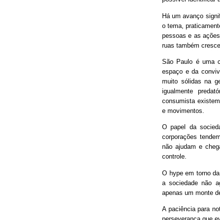
Há um avanço signif
o tema, praticament
pessoas e as ações
ruas também cresce
São Paulo é uma ci
espaço e da conviv
muito sólidas na g
igualmente predat
consumista existem 
e movimentos.
O papel da socieda
corporações tendem
não ajudam e chega
controle.
O hype em torno da 
a sociedade não ag
apenas um monte de
A paciência para no
perseverança que ev