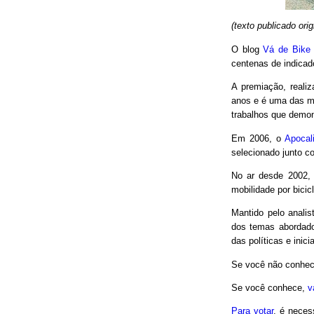
(texto publicado or
O blog
Vá de Bike
centenas de indicad
A premiação, reali
anos e é uma das m
trabalhos que demon
Em 2006, o
Apocal
selecionado junto co
No ar desde 2002,
mobilidade por bici
Mantido pelo analis
dos temas abordado
das políticas e inici
Se você não conhec
Se você conhece,
v
Para votar
, é neces