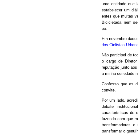
uma entidade que le
estabelecer um diá
entes que muitas v
Bicicletada, nem seq
pé.
Em novembro daquel
dos Ciclistas Urban
Não participei de to
o cargo de Direto
reputação junto aos
a minha seriedade n
Confesso que as d
convite.
Por um lado, acred
debate institucio
características do 
fazendo com que mui
transformadoras e
transformar o genuín