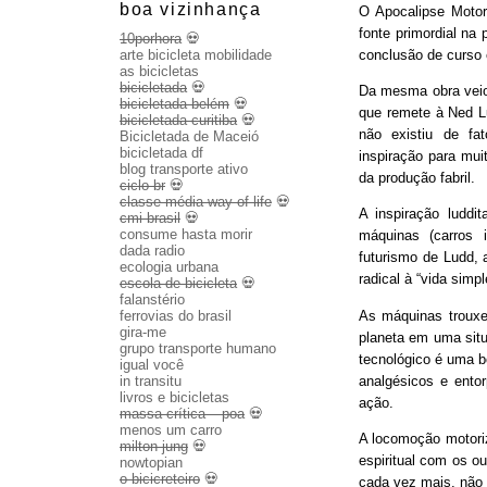
boa vizinhança
O Apocalipse Motor
fonte primordial na
10porhora
💀
conclusão de curso
arte bicicleta mobilidade
as bicicletas
bicicletada
💀
Da mesma obra veio 
bicicletada belém
💀
que remete à Ned Lu
bicicletada curitiba
💀
não existiu de fa
Bicicletada de Maceió
bicicletada df
inspiração para mui
blog transporte ativo
da produção fabril.
ciclo br
💀
classe média way of life
💀
A inspiração luddit
cmi brasil
💀
consume hasta morir
máquinas (carros 
dada radio
futurismo de Ludd,
ecologia urbana
radical à “vida sim
escola de bicicleta
💀
falanstério
As máquinas trouxe
ferrovias do brasil
gira-me
planeta em uma sit
grupo transporte humano
tecnológico é uma b
igual você
analgésicos e entor
in transitu
livros e bicicletas
ação.
massa crítica – poa
💀
menos um carro
A locomoção motoriza
milton jung
💀
espiritual com os o
nowtopian
o bicicreteiro
💀
cada vez mais, não