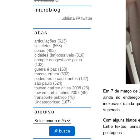
bicicletada
💀
microblog
luddista @ twitter
abas
articulações
(613)
bicicletas
(553)
cenas
(403)
cidades (im)possíveis
(316)
compre congestione polua
(132)
guerra é paz
(160)
massa crítica
(302)
pedestres e cadeirantes
(132)
são paulo
(524)
toward carfree cities 2008
(23)
Em 7 de março de
toward carfull cities 2007
(45)
ainda no endereço
transporte público
(78)
Uncategorized
(167)
inexorável (ainda q
superada.
arquivo
arquivo
Com alguns hiatos e
Entre textos, pens
🔎 busca
postagens.