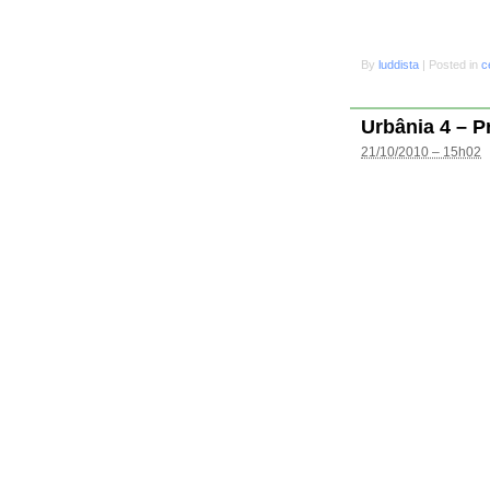
By
luddista
|
Posted in
c
Urbânia 4 – P
21/10/2010 – 15h02