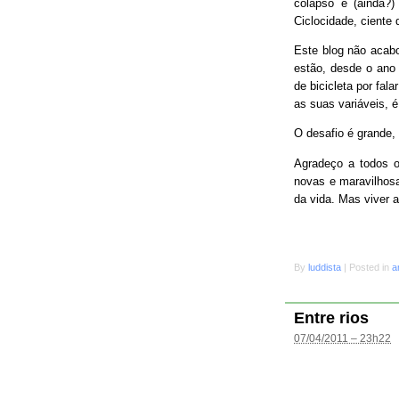
colapso e (ainda?
Ciclocidade, ciente 
Este blog não acab
estão, desde o ano 
de bicicleta por fal
as suas variáveis, é
O desafio é grande
Agradeço a todos o
novas e maravilhosa
da vida. Mas viver 
By
luddista
|
Posted in
a
Entre rios
07/04/2011 – 23h22