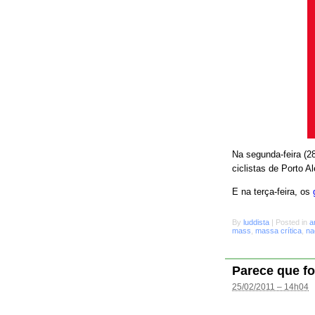
Na segunda-feira (28
ciclistas de Porto A
E na terça-feira, os
By
luddista
|
Posted in
a
mass
,
massa crítica
,
na
Parece que fo
25/02/2011 – 14h04