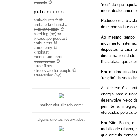
viaciclo
💀
“real” do que aquel
meus deslocamento
pelo mundo
antivoitures.fr
💀
Redescobri a bicicl
arriba e la chancha
da minha vida e do 
bike lane diary
💀
bikeblog (ny)
💀
Ao mesmo tempo, d
bikescape podcast
carbusters
💀
movimento internac
carectomy
💀
dispostos a criar 
kinokast
direta na realidad
menos um carro
nicomachus
💀
Bicicletada que ac
streetfilms
streets are for people
💀
Em muitas cidades
streetsblog (ny)
“reação” da socieda
A bicicleta é a ant
energia para o trans
desenvolve veloci
melhor visualizado com:
permite a integra
oferecidas pelo aut
alguns direitos reservados:
Em São Paulo, a B
mobilidade urbana, 
que articula cente