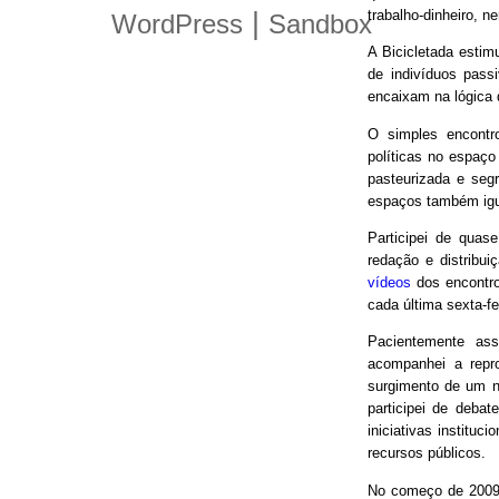
trabalho-dinheiro, n
|
WordPress
Sandbox
A Bicicletada estim
de indivíduos pas
encaixam na lógica
O simples encontro
políticas no espaço
pasteurizada e seg
espaços também igu
Participei de quas
redação e distribui
vídeos
dos encontro
cada última sexta-f
Pacientemente ass
acompanhei a repro
surgimento de um n
participei de debat
iniciativas instituc
recursos públicos.
No começo de 2009,