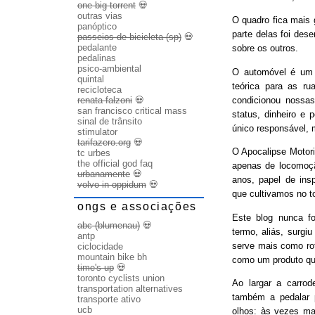
one big torrent
💀
outras vias
O quadro fica mais
panóptico
parte delas foi des
passeios de bicicleta (sp)
💀
pedalante
sobre os outros.
pedalinas
psico-ambiental
O automóvel é um b
quintal
teórica para as ru
recicloteca
condicionou nossas
renata falzoni
💀
san francisco critical mass
status, dinheiro e 
sinal de trânsito
único responsável, 
stimulator
tarifazero.org
💀
O Apocalipse Motori
tc urbes
the official god faq
apenas de locomoç
urbanamente
💀
anos, papel de ins
volvo in oppidum
💀
que cultivamos no t
ongs e associações
Este blog nunca fo
abc (blumenau)
💀
termo, aliás, surgi
antp
serve mais como rot
ciclocidade
mountain bike bh
como um produto qu
time's up
💀
toronto cyclists union
Ao largar a carrode
transportation alternatives
também a pedalar 
transporte ativo
ucb
olhos: às vezes ma