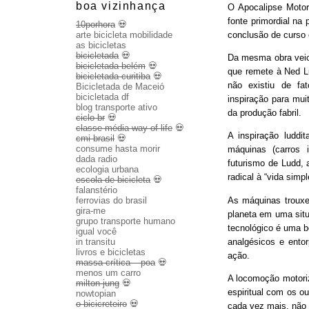
boa vizinhança
O Apocalipse Motor
fonte primordial na
10porhora
💀
conclusão de curso
arte bicicleta mobilidade
as bicicletas
bicicletada
💀
Da mesma obra veio 
bicicletada belém
💀
que remete à Ned Lu
bicicletada curitiba
💀
não existiu de fa
Bicicletada de Maceió
bicicletada df
inspiração para mui
blog transporte ativo
da produção fabril.
ciclo br
💀
classe média way of life
💀
A inspiração luddit
cmi brasil
💀
consume hasta morir
máquinas (carros 
dada radio
futurismo de Ludd,
ecologia urbana
radical à “vida sim
escola de bicicleta
💀
falanstério
As máquinas trouxe
ferrovias do brasil
gira-me
planeta em uma sit
grupo transporte humano
tecnológico é uma b
igual você
analgésicos e entor
in transitu
livros e bicicletas
ação.
massa crítica – poa
💀
menos um carro
A locomoção motoriza
milton jung
💀
espiritual com os o
nowtopian
o bicicreteiro
💀
cada vez mais, não