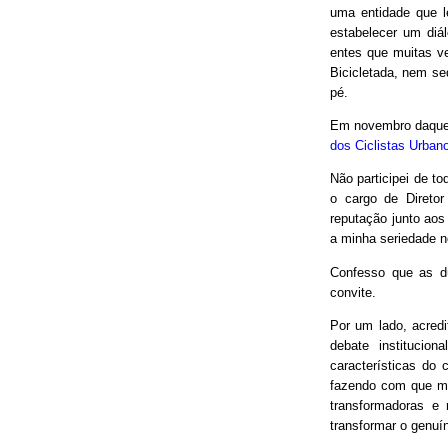
uma entidade que le
estabelecer um diá
entes que muitas v
Bicicletada, nem seq
pé.
Em novembro daquel
dos Ciclistas Urban
Não participei de to
o cargo de Direto
reputação junto aos
a minha seriedade n
Confesso que as d
convite.
Por um lado, acred
debate institucio
características do 
fazendo com que mui
transformadoras e
transformar o genuín