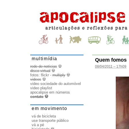
multimídia
Quem fomos
rede de notícias
💀
08/04/2011 – 17h09
disco virtual
💀
fotos:
flickr
-
multiply
💀
videos
💀
video sociedade do automóvel
video playlist
apocalipse em números
contato
💀
em movimento
vá de bicicleta
use transporte público
vá a pé