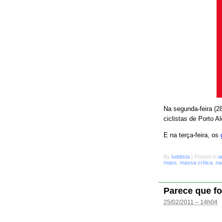
Na segunda-feira (28
ciclistas de Porto A
E na terça-feira, os
By
luddista
|
Posted in
a
mass
,
massa crítica
,
na
Parece que fo
25/02/2011 – 14h04