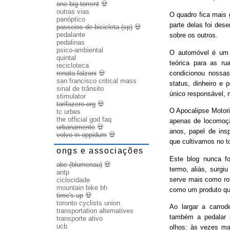
one big torrent
💀
outras vias
O quadro fica mais
panóptico
parte delas foi des
passeios de bicicleta (sp)
💀
pedalante
sobre os outros.
pedalinas
psico-ambiental
O automóvel é um b
quintal
teórica para as ru
recicloteca
condicionou nossas
renata falzoni
💀
san francisco critical mass
status, dinheiro e 
sinal de trânsito
único responsável, 
stimulator
tarifazero.org
💀
O Apocalipse Motori
tc urbes
the official god faq
apenas de locomoç
urbanamente
💀
anos, papel de ins
volvo in oppidum
💀
que cultivamos no t
ongs e associações
Este blog nunca fo
abc (blumenau)
💀
termo, aliás, surgi
antp
serve mais como rot
ciclocidade
mountain bike bh
como um produto qu
time's up
💀
toronto cyclists union
Ao largar a carrode
transportation alternatives
também a pedalar 
transporte ativo
ucb
olhos: às vezes ma