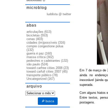
bicicletada
💀
microblog
luddista @ twitter
abas
articulações
(613)
bicicletas
(553)
cenas
(403)
cidades (im)possíveis
(316)
compre congestione polua
(132)
guerra é paz
(160)
massa crítica
(302)
pedestres e cadeirantes
(132)
são paulo
(524)
toward carfree cities 2008
(23)
Em 7 de março de
toward carfull cities 2007
(45)
ainda no endereço
transporte público
(78)
Uncategorized
(167)
inexorável (ainda q
superada.
arquivo
arquivo
Com alguns hiatos e
Entre textos, pens
🔎 busca
postagens.