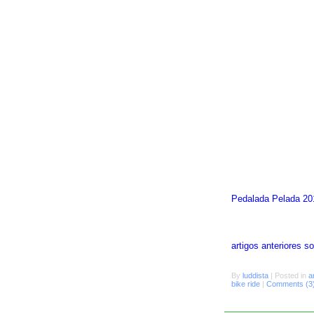
Pedalada Pelada 20
artigos anteriores 
By
luddista
|
Posted in
a
bike ride
|
Comments (3