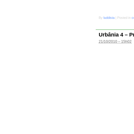
By
luddista
|
Posted in
c
Urbânia 4 – P
21/10/2010 – 15h02