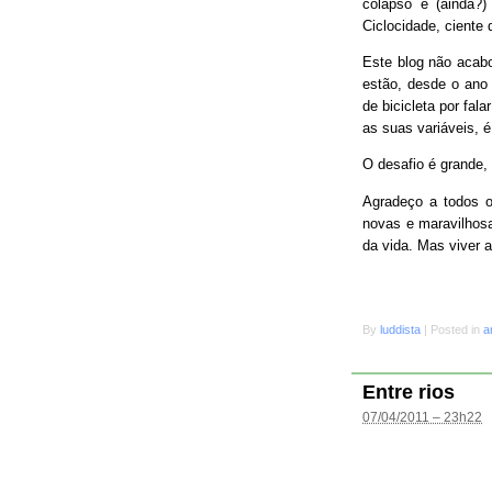
colapso e (ainda?
Ciclocidade, ciente 
Este blog não acab
estão, desde o ano 
de bicicleta por fal
as suas variáveis, é
O desafio é grande
Agradeço a todos o
novas e maravilhosa
da vida. Mas viver 
By
luddista
|
Posted in
a
Entre rios
07/04/2011 – 23h22