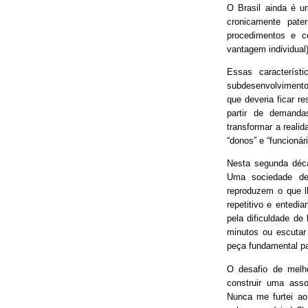
O Brasil ainda é 
cronicamente pater
procedimentos e 
vantagem individual)
Essas característ
subdesenvolvimento
que deveria ficar r
partir de demand
transformar a real
“donos” e “funcionári
Nesta segunda déca
Uma sociedade de
reproduzem o que lh
repetitivo e entedia
pela dificuldade de
minutos ou escutar
peça fundamental p
O desafio de melh
construir uma asso
Nunca me furtei ao 