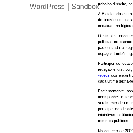
trabalho-dinheiro, n
|
WordPress
Sandbox
A Bicicletada estim
de indivíduos pas
encaixam na lógica
O simples encontro
políticas no espaço
pasteurizada e seg
espaços também igu
Participei de quas
redação e distribui
vídeos
dos encontro
cada última sexta-f
Pacientemente ass
acompanhei a repro
surgimento de um n
participei de debat
iniciativas instituc
recursos públicos.
No começo de 2009,