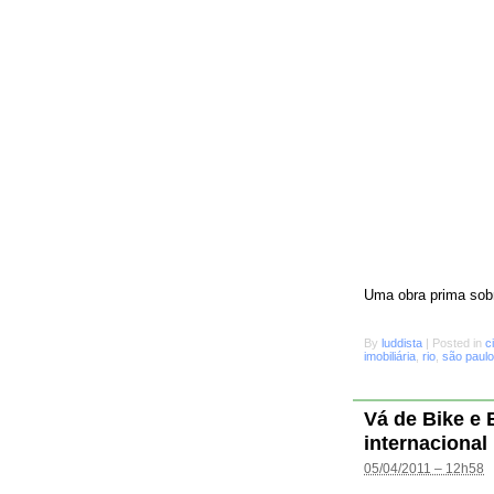
Uma obra prima sobr
By
luddista
|
Posted in
c
imobiliária
,
rio
,
são paulo
Vá de Bike e
internacional
05/04/2011 – 12h58