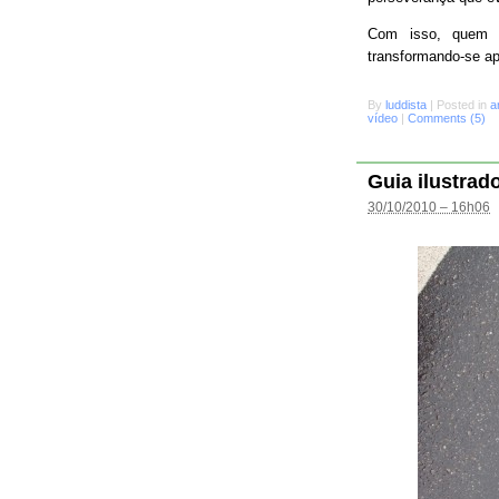
Com isso, quem s
transformando-se a
By
luddista
|
Posted in
a
vídeo
|
Comments (5)
Guia ilustrad
30/10/2010 – 16h06