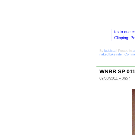
texto que e
Clipping: P
By
luddista
|
Posted in
a
naked bike ride
|
Commen
WNBR SP 01
09/03/2011 – 0h57