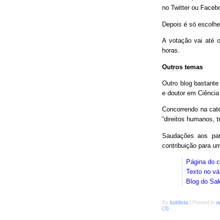
no Twitter ou Faceb
Depois é só escolhe
A votação vai até o
horas.
Outros temas
Outro blog bastant
e doutor em Ciência
Concorrendo na cat
“direitos humanos, 
Saudações aos parc
contribuição para 
Página do 
Texto no vá
Blog do Sa
By
luddista
|
Posted in
a
(3)