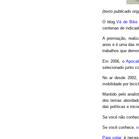
(texto publicado or
O blog
Vá de Bike
centenas de indicad
A premiação, reali
anos e é uma das m
trabalhos que demon
Em 2006, o
Apocal
selecionado junto co
No ar desde 2002,
mobilidade por bici
Mantido pelo analis
dos temas abordado
das políticas e inici
Se você não conhec
Se você conhece,
v
Para votar
, é neces