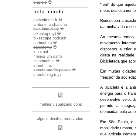
viaciclo
💀
“real” do que aquel
meus deslocamento
pelo mundo
antivoitures.fr
💀
Redescobri a bicicl
arriba e la chancha
da minha vida e do 
bike lane diary
💀
bikeblog (ny)
💀
Ao mesmo tempo, d
bikescape podcast
carbusters
💀
movimento internac
carectomy
💀
dispostos a criar 
kinokast
direta na realidad
menos um carro
nicomachus
💀
Bicicletada que ac
streetfilms
streets are for people
💀
Em muitas cidades
streetsblog (ny)
“reação” da socieda
A bicicleta é a ant
energia para o trans
desenvolve veloci
melhor visualizado com:
permite a integra
oferecidas pelo aut
alguns direitos reservados:
Em São Paulo, a B
mobilidade urbana, 
que articula cente