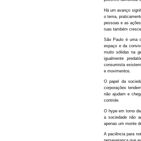
Há um avanço signif
o tema, praticament
pessoas e as ações
ruas também cresce
São Paulo é uma ci
espaço e da conviv
muito sólidas na g
igualmente predat
consumista existem 
e movimentos.
O papel da socieda
corporações tendem
não ajudam e chega
controle.
O hype em torno da 
a sociedade não ag
apenas um monte de
A paciência para no
perseverança que ev