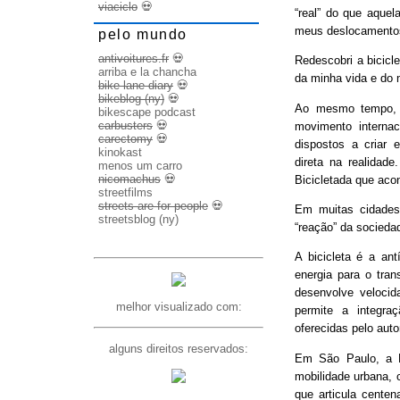
viaciclo
💀
“real” do que aquel
meus deslocamento
pelo mundo
antivoitures.fr
💀
Redescobri a bicicl
arriba e la chancha
da minha vida e do 
bike lane diary
💀
bikeblog (ny)
💀
Ao mesmo tempo, d
bikescape podcast
carbusters
💀
movimento internac
carectomy
💀
dispostos a criar 
kinokast
direta na realidad
menos um carro
nicomachus
💀
Bicicletada que ac
streetfilms
streets are for people
💀
Em muitas cidades
streetsblog (ny)
“reação” da socieda
A bicicleta é a ant
energia para o trans
desenvolve veloci
melhor visualizado com:
permite a integra
oferecidas pelo aut
alguns direitos reservados:
Em São Paulo, a B
mobilidade urbana, 
que articula cente