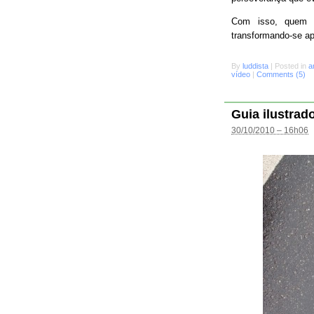
Com isso, quem s
transformando-se a
By
luddista
|
Posted in
a
vídeo
|
Comments (5)
Guia ilustrad
30/10/2010 – 16h06