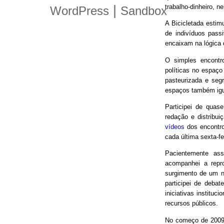
trabalho-dinheiro, n
|
WordPress
Sandbox
A Bicicletada estim
de indivíduos pas
encaixam na lógica
O simples encontro
políticas no espaço
pasteurizada e seg
espaços também igu
Participei de quas
redação e distribui
vídeos
dos encontro
cada última sexta-f
Pacientemente ass
acompanhei a repro
surgimento de um n
participei de debat
iniciativas instituc
recursos públicos.
No começo de 2009,