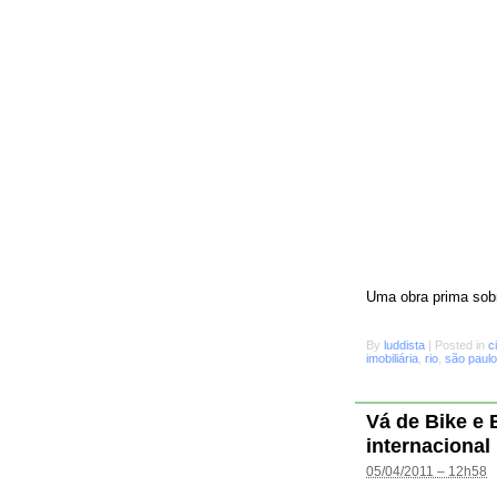
Uma obra prima sobr
By
luddista
|
Posted in
c
imobiliária
,
rio
,
são paulo
Vá de Bike e
internacional
05/04/2011 – 12h58