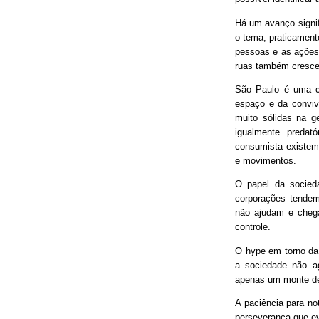
Há um avanço signif
o tema, praticament
pessoas e as ações
ruas também cresce
São Paulo é uma ci
espaço e da conviv
muito sólidas na g
igualmente predat
consumista existem 
e movimentos.
O papel da socieda
corporações tendem
não ajudam e chega
controle.
O hype em torno da 
a sociedade não ag
apenas um monte de
A paciência para no
perseverança que ev