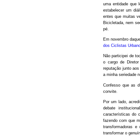
uma entidade que le
estabelecer um diá
entes que muitas v
Bicicletada, nem seq
pé.
Em novembro daquel
dos Ciclistas Urban
Não participei de to
o cargo de Direto
reputação junto aos
a minha seriedade n
Confesso que as d
convite.
Por um lado, acred
debate institucio
características do 
fazendo com que mui
transformadoras e
transformar o genuín