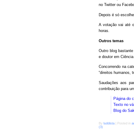
no Twitter ou Faceb
Depois é só escolhe
A votação vai até o
horas.
Outros temas
Outro blog bastant
e doutor em Ciência
Concorrendo na cat
“direitos humanos, 
Saudações aos parc
contribuição para 
Página do 
Texto no vá
Blog do Sa
By
luddista
|
Posted in
a
(3)