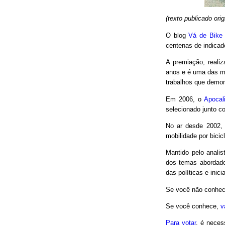
(texto publicado or
O blog
Vá de Bike
centenas de indicad
A premiação, reali
anos e é uma das m
trabalhos que demon
Em 2006, o
Apocal
selecionado junto co
No ar desde 2002,
mobilidade por bici
Mantido pelo analis
dos temas abordado
das políticas e inici
Se você não conhec
Se você conhece,
v
Para votar
, é neces