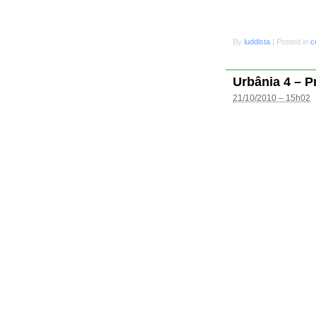
By
luddista
|
Posted in
c
Urbânia 4 – P
21/10/2010 – 15h02