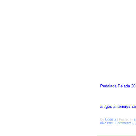
Pedalada Pelada 20
artigos anteriores 
By
luddista
|
Posted in
a
bike ride
|
Comments (3