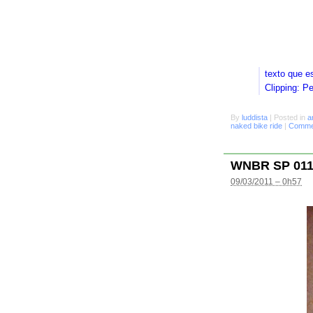
texto que e
Clipping: P
By
luddista
|
Posted in
a
naked bike ride
|
Commen
WNBR SP 01
09/03/2011 – 0h57