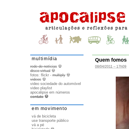
multimídia
Quem fomos
rede de notícias
💀
08/04/2011 – 17h09
disco virtual
💀
fotos:
flickr
-
multiply
💀
videos
💀
video sociedade do automóvel
video playlist
apocalipse em números
contato
💀
em movimento
vá de bicicleta
use transporte público
vá a pé