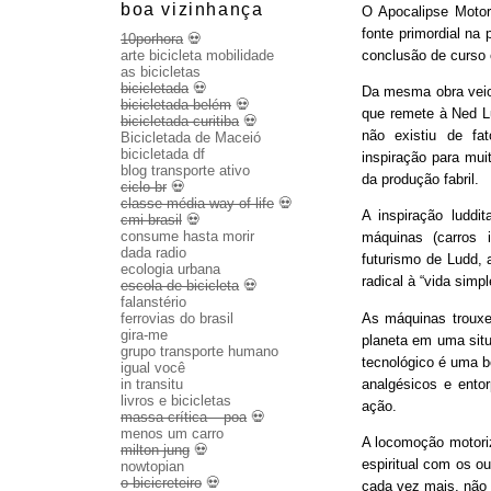
boa vizinhança
O Apocalipse Motor
fonte primordial na
10porhora
💀
conclusão de curso
arte bicicleta mobilidade
as bicicletas
bicicletada
💀
Da mesma obra veio 
bicicletada belém
💀
que remete à Ned Lu
bicicletada curitiba
💀
não existiu de fa
Bicicletada de Maceió
bicicletada df
inspiração para mui
blog transporte ativo
da produção fabril.
ciclo br
💀
classe média way of life
💀
A inspiração luddit
cmi brasil
💀
consume hasta morir
máquinas (carros 
dada radio
futurismo de Ludd,
ecologia urbana
radical à “vida sim
escola de bicicleta
💀
falanstério
As máquinas trouxe
ferrovias do brasil
gira-me
planeta em uma sit
grupo transporte humano
tecnológico é uma b
igual você
analgésicos e entor
in transitu
livros e bicicletas
ação.
massa crítica – poa
💀
menos um carro
A locomoção motoriza
milton jung
💀
espiritual com os o
nowtopian
o bicicreteiro
💀
cada vez mais, não