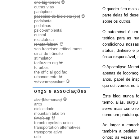
one big torrent
💀
outras vias
O quadro fica mais
panóptico
parte delas foi des
passeios de bicicleta (sp)
💀
pedalante
sobre os outros.
pedalinas
psico-ambiental
O automóvel é um b
quintal
teórica para as ru
recicloteca
condicionou nossas
renata falzoni
💀
san francisco critical mass
status, dinheiro e 
sinal de trânsito
único responsável, 
stimulator
tarifazero.org
💀
O Apocalipse Motori
tc urbes
the official god faq
apenas de locomoç
urbanamente
💀
anos, papel de ins
volvo in oppidum
💀
que cultivamos no t
ongs e associações
Este blog nunca fo
abc (blumenau)
💀
termo, aliás, surgi
antp
serve mais como rot
ciclocidade
mountain bike bh
como um produto qu
time's up
💀
toronto cyclists union
Ao largar a carrode
transportation alternatives
também a pedalar 
transporte ativo
ucb
olhos: às vezes ma