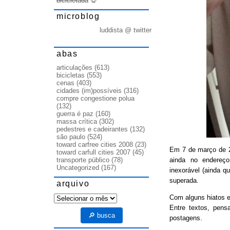
bicicletada
💀
microblog
luddista @ twitter
abas
articulações
(613)
bicicletas
(553)
cenas
(403)
cidades (im)possíveis
(316)
compre congestione polua
(132)
guerra é paz
(160)
massa crítica
(302)
pedestres e cadeirantes
(132)
são paulo
(524)
toward carfree cities 2008
(23)
Em 7 de março de
toward carfull cities 2007
(45)
ainda no endereço
transporte público
(78)
Uncategorized
(167)
inexorável (ainda q
superada.
arquivo
arquivo
Com alguns hiatos e
Entre textos, pens
🔎 busca
postagens.