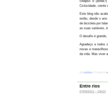
colapso e (ainda?
Ciclocidade, ciente 
Este blog não acab
estão, desde o ano 
de bicicleta por fal
as suas variáveis, é
O desafio é grande
Agradeço a todos o
novas e maravilhosa
da vida. Mas viver 
By
luddista
|
Posted in
a
Entre rios
07/04/2011 – 23h22