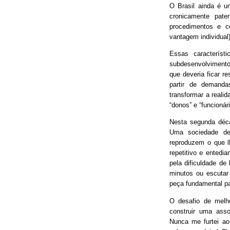
O Brasil ainda é 
cronicamente pater
procedimentos e 
vantagem individual)
Essas característ
subdesenvolvimento
que deveria ficar r
partir de demand
transformar a real
“donos” e “funcionári
Nesta segunda déca
Uma sociedade de
reproduzem o que lh
repetitivo e entedia
pela dificuldade de
minutos ou escutar
peça fundamental p
O desafio de melh
construir uma asso
Nunca me furtei ao 