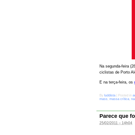
Na segunda-feira (28
ciclistas de Porto A
E na terça-feira, os
By
luddista
|
Posted in
a
mass
,
massa crítica
,
na
Parece que fo
25/02/2011 – 14h04