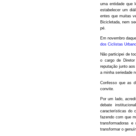
uma entidade que le
estabelecer um diá
entes que muitas v
Bicicletada, nem seq
pé.
Em novembro daquel
dos Ciclistas Urban
Não participei de to
o cargo de Direto
reputação junto aos
a minha seriedade n
Confesso que as d
convite.
Por um lado, acred
debate institucio
características do 
fazendo com que mui
transformadoras e
transformar o genuín