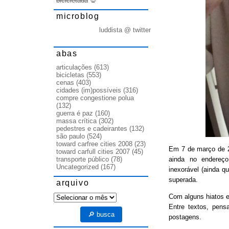
bicicletada
💀
microblog
luddista @ twitter
abas
articulações
(613)
bicicletas
(553)
cenas
(403)
cidades (im)possíveis
(316)
compre congestione polua
(132)
guerra é paz
(160)
massa crítica
(302)
pedestres e cadeirantes
(132)
são paulo
(524)
toward carfree cities 2008
(23)
Em 7 de março de
toward carfull cities 2007
(45)
ainda no endereço
transporte público
(78)
Uncategorized
(167)
inexorável (ainda q
superada.
arquivo
arquivo
Com alguns hiatos e
Entre textos, pens
🔎 busca
postagens.