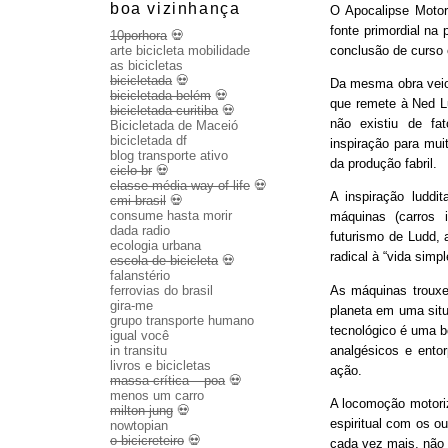
boa vizinhança
O Apocalipse Motor
fonte primordial na
10porhora
💀
conclusão de curso
arte bicicleta mobilidade
as bicicletas
bicicletada
💀
Da mesma obra veio 
bicicletada belém
💀
que remete à Ned Lu
bicicletada curitiba
💀
não existiu de fa
Bicicletada de Maceió
bicicletada df
inspiração para mui
blog transporte ativo
da produção fabril.
ciclo br
💀
classe média way of life
💀
A inspiração luddit
cmi brasil
💀
consume hasta morir
máquinas (carros 
dada radio
futurismo de Ludd,
ecologia urbana
radical à “vida sim
escola de bicicleta
💀
falanstério
As máquinas trouxe
ferrovias do brasil
gira-me
planeta em uma sit
grupo transporte humano
tecnológico é uma b
igual você
analgésicos e entor
in transitu
livros e bicicletas
ação.
massa crítica – poa
💀
menos um carro
A locomoção motoriza
milton jung
💀
espiritual com os o
nowtopian
o bicicreteiro
💀
cada vez mais, não