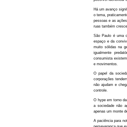
Há um avanço signif
o tema, praticament
pessoas e as ações
ruas também cresce
São Paulo é uma ci
espaço e da conviv
muito sólidas na g
igualmente predat
consumista existem 
e movimentos.
O papel da socieda
corporações tendem
não ajudam e chega
controle.
O hype em torno da 
a sociedade não ag
apenas um monte de
A paciência para no
perseverança que ev