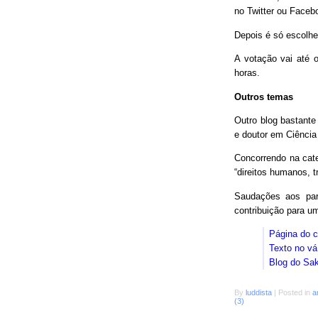
no Twitter ou Faceb
Depois é só escolhe
A votação vai até o
horas.
Outros temas
Outro blog bastant
e doutor em Ciência
Concorrendo na cat
“direitos humanos, 
Saudações aos parc
contribuição para 
Página do 
Texto no vá
Blog do Sa
By
luddista
|
Posted in
a
(3)