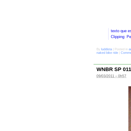
texto que e
Clipping: P
By
luddista
|
Posted in
a
naked bike ride
|
Commen
WNBR SP 01
09/03/2011 – 0h57