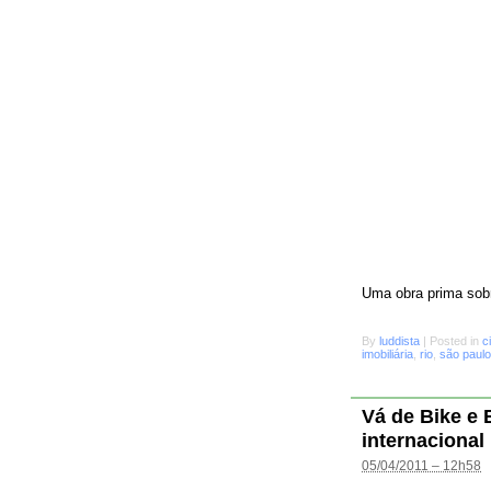
Uma obra prima sobr
By
luddista
|
Posted in
c
imobiliária
,
rio
,
são paulo
Vá de Bike e
internacional
05/04/2011 – 12h58