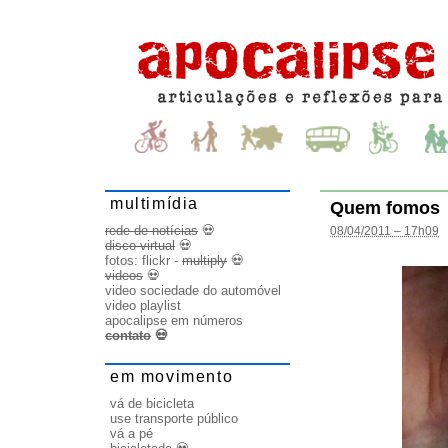
multimídia
Quem fomos
rede de notícias
💀
08/04/2011 – 17h09
disco virtual
💀
fotos:
flickr
-
multiply
💀
videos
💀
video sociedade do automóvel
video playlist
apocalipse em números
contato
💀
em movimento
vá de bicicleta
use transporte público
vá a pé