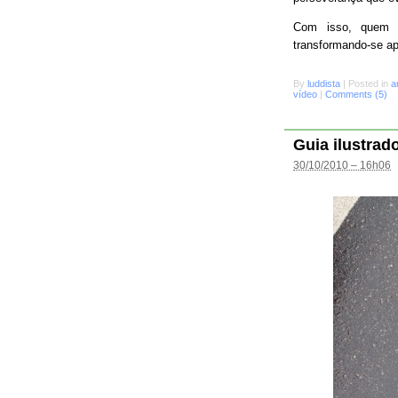
Com isso, quem s
transformando-se a
By
luddista
|
Posted in
a
vídeo
|
Comments (5)
Guia ilustrad
30/10/2010 – 16h06