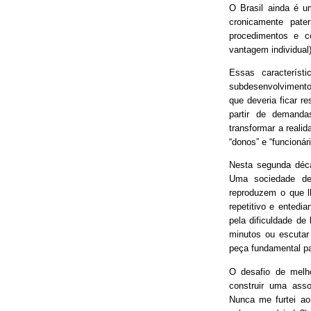
O Brasil ainda é 
cronicamente pater
procedimentos e 
vantagem individual)
Essas característ
subdesenvolvimento
que deveria ficar r
partir de demand
transformar a real
“donos” e “funcionári
Nesta segunda déca
Uma sociedade de
reproduzem o que lh
repetitivo e entedia
pela dificuldade de
minutos ou escutar
peça fundamental p
O desafio de melh
construir uma asso
Nunca me furtei ao 