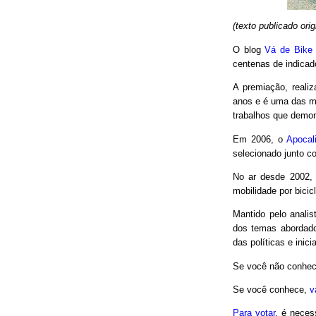
(texto publicado or
O blog
Vá de Bike
centenas de indicad
A premiação, reali
anos e é uma das m
trabalhos que demon
Em 2006, o
Apocal
selecionado junto co
No ar desde 2002,
mobilidade por bici
Mantido pelo analis
dos temas abordado
das políticas e inici
Se você não conhec
Se você conhece,
v
Para votar
, é neces