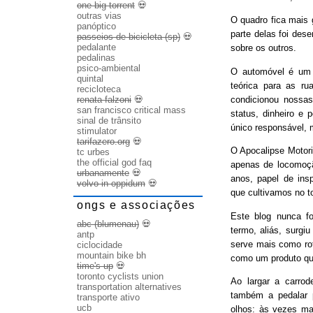
one big torrent
💀
outras vias
O quadro fica mais
panóptico
parte delas foi des
passeios de bicicleta (sp)
💀
pedalante
sobre os outros.
pedalinas
psico-ambiental
O automóvel é um b
quintal
teórica para as ru
recicloteca
condicionou nossas
renata falzoni
💀
san francisco critical mass
status, dinheiro e 
sinal de trânsito
único responsável, 
stimulator
tarifazero.org
💀
O Apocalipse Motori
tc urbes
the official god faq
apenas de locomoç
urbanamente
💀
anos, papel de ins
volvo in oppidum
💀
que cultivamos no t
ongs e associações
Este blog nunca fo
abc (blumenau)
💀
termo, aliás, surgi
antp
serve mais como rot
ciclocidade
mountain bike bh
como um produto qu
time's up
💀
toronto cyclists union
Ao largar a carrode
transportation alternatives
também a pedalar 
transporte ativo
ucb
olhos: às vezes ma