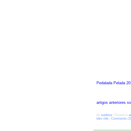
Pedalada Pelada 20
artigos anteriores 
By
luddista
|
Posted in
a
bike ride
|
Comments (3