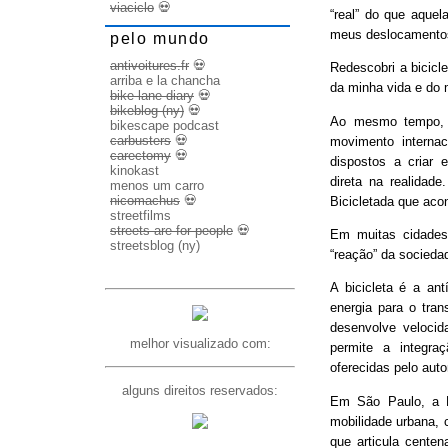
viaciclo
💀
“real” do que aquel
meus deslocamento
pelo mundo
antivoitures.fr
💀
Redescobri a bicicl
arriba e la chancha
da minha vida e do 
bike lane diary
💀
bikeblog (ny)
💀
Ao mesmo tempo, d
bikescape podcast
carbusters
💀
movimento internac
carectomy
💀
dispostos a criar 
kinokast
direta na realidad
menos um carro
nicomachus
💀
Bicicletada que ac
streetfilms
streets are for people
💀
Em muitas cidades
streetsblog (ny)
“reação” da socieda
A bicicleta é a ant
energia para o trans
desenvolve veloci
melhor visualizado com:
permite a integra
oferecidas pelo aut
alguns direitos reservados:
Em São Paulo, a B
mobilidade urbana, 
que articula cente