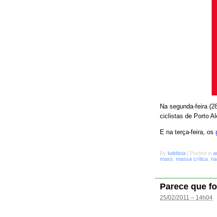
Na segunda-feira (28
ciclistas de Porto A
E na terça-feira, os
By
luddista
|
Posted in
a
mass
,
massa crítica
,
na
Parece que fo
25/02/2011 – 14h04