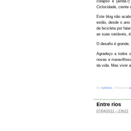
colapso e (ainda?
Ciclocidade, ciente 
Este blog não acab
estão, desde o ano 
de bicicleta por fal
as suas variáveis, é
O desafio é grande
Agradeço a todos o
novas e maravilhosa
da vida. Mas viver 
By
luddista
|
Posted in
a
Entre rios
07/04/2011 – 23h22