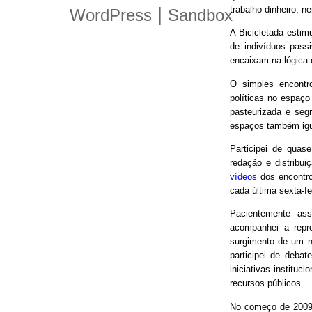
trabalho-dinheiro, n
|
WordPress
Sandbox
A Bicicletada estim
de indivíduos pas
encaixam na lógica
O simples encontro
políticas no espaço
pasteurizada e seg
espaços também igu
Participei de quas
redação e distribui
vídeos
dos encontro
cada última sexta-f
Pacientemente ass
acompanhei a repro
surgimento de um n
participei de debat
iniciativas instituc
recursos públicos.
No começo de 2009,