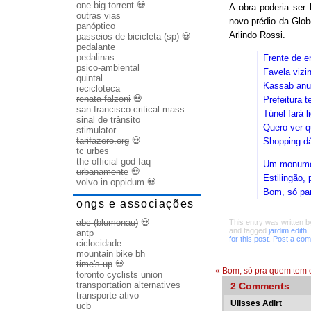
one big torrent
💀
A obra poderia ser 
outras vias
novo prédio da Glob
panóptico
Arlindo Rossi.
passeios de bicicleta (sp)
💀
pedalante
pedalinas
Frente de e
psico-ambiental
Favela vizin
quintal
Kassab anun
recicloteca
renata falzoni
💀
Prefeitura t
san francisco critical mass
Túnel fará 
sinal de trânsito
Quero ver q
stimulator
tarifazero.org
💀
Shopping dá
tc urbes
the official god faq
Um monumen
urbanamente
💀
Estilingão, 
volvo in oppidum
💀
Bom, só pa
ongs e associações
abc (blumenau)
💀
This entry was written 
and tagged
jardim edith
,
antp
for this post
.
Post a co
ciclocidade
mountain bike bh
time's up
💀
«
Bom, só pra quem tem 
toronto cyclists union
transportation alternatives
2
Comments
transporte ativo
Ulisses Adirt
ucb