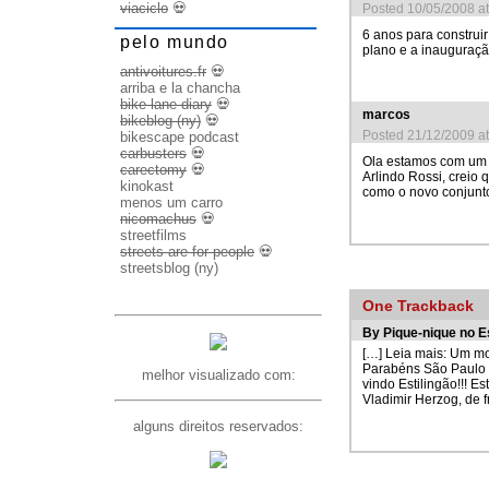
viaciclo
💀
Posted 10/05/2008 a
6 anos para construir
pelo mundo
plano e a inauguraç
antivoitures.fr
💀
arriba e la chancha
bike lane diary
💀
marcos
bikeblog (ny)
💀
Posted 21/12/2009 a
bikescape podcast
carbusters
💀
Ola estamos com um p
carectomy
💀
Arlindo Rossi, creio 
kinokast
como o novo conjunto
menos um carro
nicomachus
💀
streetfilms
streets are for people
💀
streetsblog (ny)
One
Trackback
By
Pique-nique no E
[…] Leia mais: Um m
Parabéns São Paulo 
melhor visualizado com:
vindo Estilingão!!! E
Vladimir Herzog, de f
alguns direitos reservados: