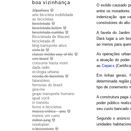
boa vizinhança
O exôdo causado pel
10porhora
💀
entre os moradores.
arte bicicleta mobilidade
indenização que va
as bicicletas
construtores do alto
bicicletada
💀
bicicletada belém
💀
bicicletada curitiba
💀
A favela do Jardi
Bicicletada de Maceió
Dará lugar a um bos
bicicletada df
ao menos para quem 
blog transporte ativo
ciclo br
💀
As operações urbana
classe média way of life
💀
cmi brasil
💀
a atuação do poder 
consume hasta morir
as
Cepacs
(Certific
dada radio
ecologia urbana
Em linhas gerais, 
escola de bicicleta
💀
falanstério
determinada região 
ferrovias do brasil
tipo de zonemento n
gira-me
grupo transporte humano
A construtura paga à
igual você
in transitu
poder público reali
livros e bicicletas
seu custo bancado 
massa crítica – poa
💀
menos um carro
Segundo o anúncio d
milton jung
💀
unidades habitacion
nowtopian
o bicicreteiro
💀