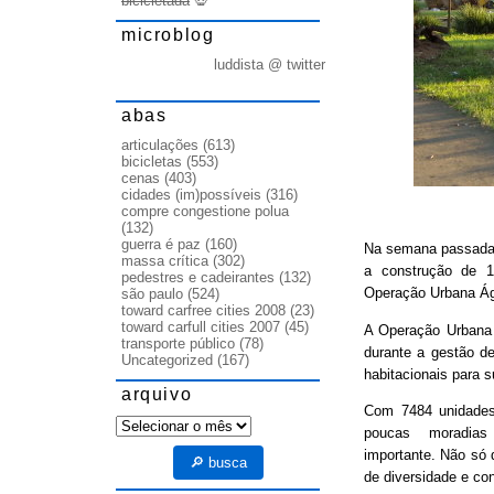
bicicletada
💀
microblog
luddista @ twitter
abas
articulações
(613)
bicicletas
(553)
cenas
(403)
cidades (im)possíveis
(316)
compre congestione polua
(132)
guerra é paz
(160)
Na semana passada, 
massa crítica
(302)
a construção de 1
pedestres e cadeirantes
(132)
Operação Urbana Águ
são paulo
(524)
toward carfree cities 2008
(23)
toward carfull cities 2007
(45)
A Operação Urbana é
transporte público
(78)
durante a gestão d
Uncategorized
(167)
habitacionais para su
arquivo
Com 7484 unidades 
arquivo
poucas moradias p
importante. Não só
🔎 busca
de diversidade e co