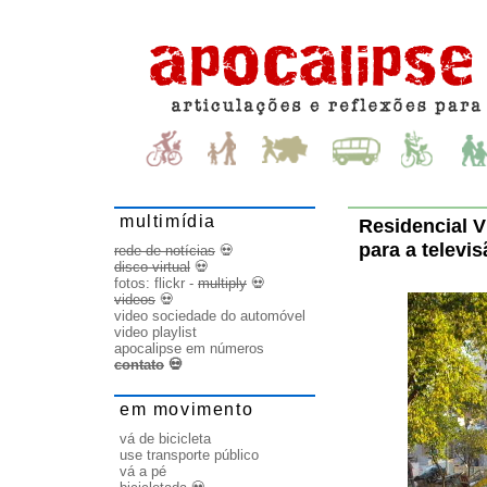
multimídia
Residencial V
para a televi
rede de notícias
💀
disco virtual
💀
fotos:
flickr
-
multiply
💀
videos
💀
video sociedade do automóvel
video playlist
apocalipse em números
contato
💀
em movimento
vá de bicicleta
use transporte público
vá a pé