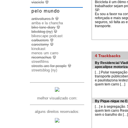
Bicicleta é um ótimo 
viaciclo
💀
trabalhador sejam pr
SP.
pelo mundo
Eu sou a favor na con
reforçada e mais segu
antivoitures.fr
💀
seguros, só falta as
arriba e la chancha
transporte.
bike lane diary
💀
bikeblog (ny)
💀
bikescape podcast
carbusters
💀
carectomy
💀
kinokast
menos um carro
4
Trackbacks
nicomachus
💀
streetfilms
By
Residencial Vladi
streets are for people
💀
apocalipse motoriz
streetsblog (ny)
[…] Pular navegação
transporte públicobem
e paulistazona leste
quem tem carro […]
melhor visualizado com:
By
Pique-nique no E
[…] e à segregação. S
quem tem carro Reside
alguns direitos reservados:
sem o barulho do […]