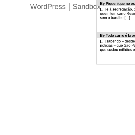
By
Piquenique no es
|
WordPress
Sandbox
[…] e à segregação. S
quem tem carro Reside
sem o barulho […]
By
Todo carro é bro
[…] sabendo – desde 
notícias – que São P
que custou milhões e