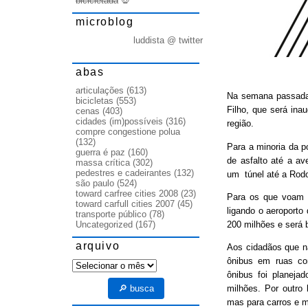
bicicletada
💀
microblog
luddista @ twitter
abas
articulações
(613)
Na semana passada o
bicicletas
(553)
Filho, que será in
cenas
(403)
cidades (im)possíveis
(316)
região.
compre congestione polua
(132)
Para a minoria da p
guerra é paz
(160)
de asfalto até a a
massa crítica
(302)
pedestres e cadeirantes
(132)
um túnel até a Rodo
são paulo
(524)
toward carfree cities 2008
(23)
Para os que voam d
toward carfull cities 2007
(45)
ligando o aeroport
transporte público
(78)
200 milhões e será
Uncategorized
(167)
arquivo
Aos cidadãos que nã
ônibus em ruas co
arquivo
ônibus foi planej
🔎 busca
milhões. Por outro 
mas para carros e m