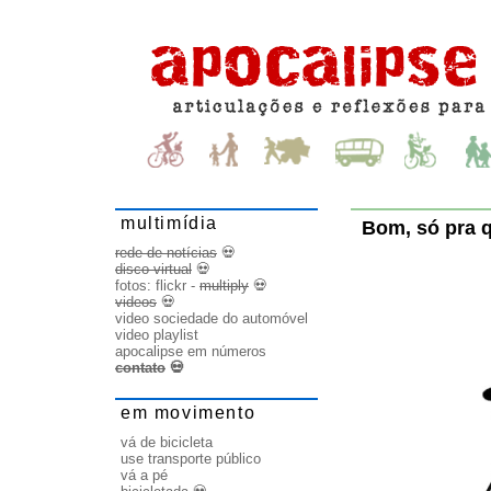
multimídia
Bom, só pra 
rede de notícias
💀
disco virtual
💀
fotos:
flickr
-
multiply
💀
videos
💀
video sociedade do automóvel
video playlist
apocalipse em números
contato
💀
em movimento
vá de bicicleta
use transporte público
vá a pé