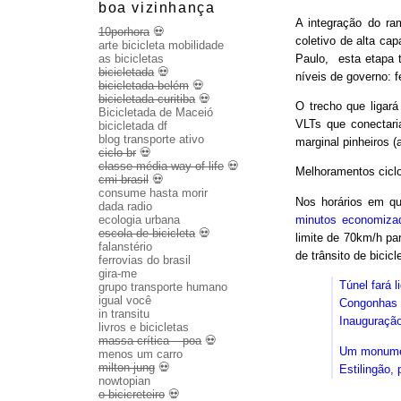
boa vizinhança
A integração do ram
10porhora
💀
coletivo de alta ca
arte bicicleta mobilidade
Paulo, esta etapa
as bicicletas
bicicletada
💀
níveis de governo: f
bicicletada belém
💀
bicicletada curitiba
💀
O trecho que ligará
Bicicletada de Maceió
VLTs que conectari
bicicletada df
blog transporte ativo
marginal pinheiros (
ciclo br
💀
classe média way of life
💀
Melhoramentos ciclo
cmi brasil
💀
consume hasta morir
Nos horários em qu
dada radio
minutos economiza
ecologia urbana
escola de bicicleta
💀
limite de 70km/h pa
falanstério
de trânsito de bicicl
ferrovias do brasil
gira-me
Túnel fará 
grupo transporte humano
igual você
Congonhas t
in transitu
Inauguração
livros e bicicletas
massa crítica – poa
💀
Um monumen
menos um carro
milton jung
💀
Estilingão, 
nowtopian
o bicicreteiro
💀