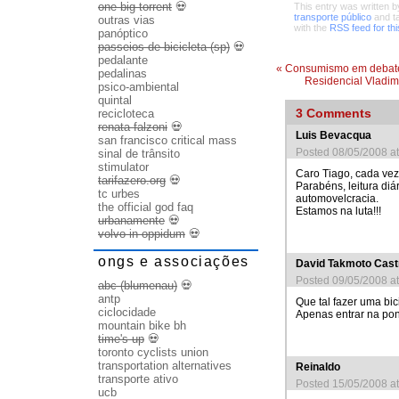
one big torrent
💀
This entry was written 
transporte público
and t
outras vias
with the
RSS feed for thi
panóptico
passeios de bicicleta (sp)
💀
pedalante
«
Consumismo em debat
pedalinas
Residencial Vladimi
psico-ambiental
quintal
3
Comments
recicloteca
renata falzoni
💀
Luis Bevacqua
san francisco critical mass
Posted 08/05/2008 a
sinal de trânsito
stimulator
Caro Tiago, cada vez
tarifazero.org
💀
Parabéns, leitura diá
tc urbes
automovelcracia.
the official god faq
Estamos na luta!!!
urbanamente
💀
volvo in oppidum
💀
ongs e associações
David Takmoto Cast
Posted 09/05/2008 a
abc (blumenau)
💀
antp
Que tal fazer uma bi
ciclocidade
Apenas entrar na pon
mountain bike bh
time's up
💀
toronto cyclists union
transportation alternatives
Reinaldo
transporte ativo
Posted 15/05/2008 a
ucb