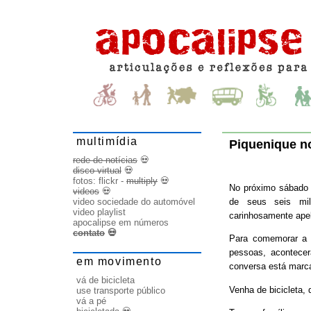
multimídia
Piquenique no
rede de notícias
💀
disco virtual
💀
fotos:
flickr
-
multiply
💀
No próximo sábado (
videos
💀
de seus seis mil
video sociedade do automóvel
video playlist
carinhosamente apel
apocalipse em números
contato
💀
Para comemorar a i
pessoas, acontecer
em movimento
conversa está marca
vá de bicicleta
Venha de bicicleta, 
use transporte público
vá a pé