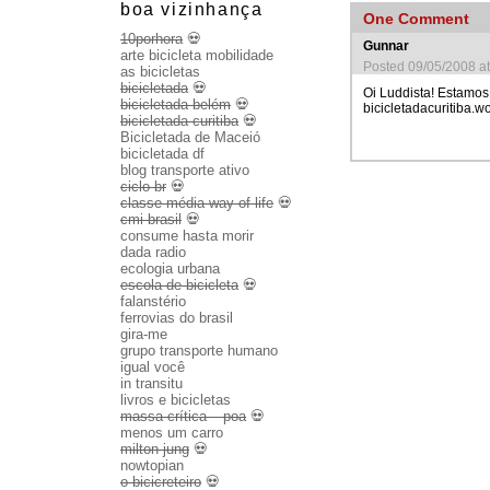
boa vizinhança
One
Comment
10porhora
💀
Gunnar
arte bicicleta mobilidade
Posted 09/05/2008 a
as bicicletas
bicicletada
💀
Oi Luddista! Estamos 
bicicletada belém
💀
bicicletadacuritiba.
bicicletada curitiba
💀
Bicicletada de Maceió
bicicletada df
blog transporte ativo
ciclo br
💀
classe média way of life
💀
cmi brasil
💀
consume hasta morir
dada radio
ecologia urbana
escola de bicicleta
💀
falanstério
ferrovias do brasil
gira-me
grupo transporte humano
igual você
in transitu
livros e bicicletas
massa crítica – poa
💀
menos um carro
milton jung
💀
nowtopian
o bicicreteiro
💀