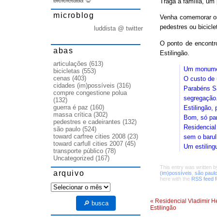
bicicletada
💀
Traga a família, um
microblog
Venha comemorar os
pedestres ou bicicle
luddista @ twitter
O ponto de encontro
abas
Estilingão.
articulações
(613)
Um monumen
bicicletas
(553)
cenas
(403)
O custo de 
cidades (im)possíveis
(316)
Parabéns S
compre congestione polua
segregação.
(132)
guerra é paz
(160)
Estilingão, 
massa crítica
(302)
Bom, só pa
pedestres e cadeirantes
(132)
Residencial
são paulo
(524)
toward carfree cities 2008
(23)
sem o barul
toward carfull cities 2007
(45)
Um estiling
transporte público
(78)
Uncategorized
(167)
This entry was written 
arquivo
(im)possíveis
,
são paul
here with the
RSS feed fo
arquivo
«
Residencial Vladimir He
🔎 busca
Estilingão