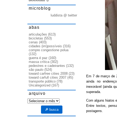
bicicletada
💀
microblog
luddista @ twitter
abas
articulações
(613)
bicicletas
(553)
cenas
(403)
cidades (im)possíveis
(316)
compre congestione polua
(132)
guerra é paz
(160)
massa crítica
(302)
pedestres e cadeirantes
(132)
são paulo
(524)
toward carfree cities 2008
(23)
Em 7 de março de
toward carfull cities 2007
(45)
ainda no endereço
transporte público
(78)
Uncategorized
(167)
inexorável (ainda q
superada.
arquivo
arquivo
Com alguns hiatos e
Entre textos, pens
🔎 busca
postagens.