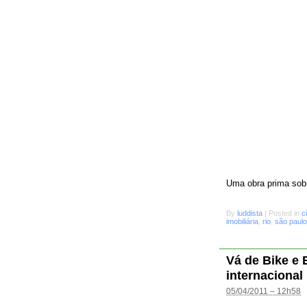
Uma obra prima sobr
By
luddista
|
Posted in
c
imobiliária
,
rio
,
são paulo
Vá de Bike e
internacional
05/04/2011 – 12h58