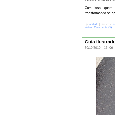
Com isso, quem s
transformando-se a
By
luddista
|
Posted in
a
vídeo
|
Comments (5)
Guia ilustrad
30/10/2010 – 16h06