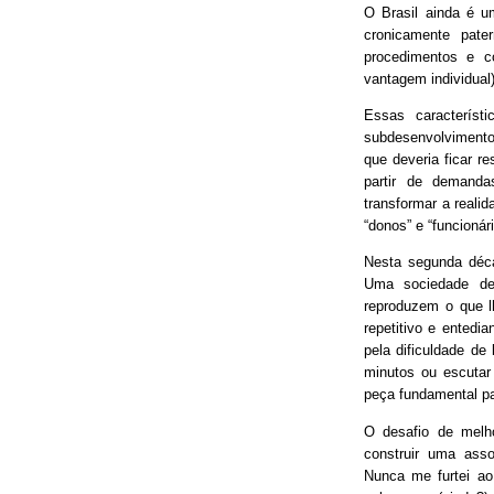
O Brasil ainda é 
cronicamente pater
procedimentos e 
vantagem individual)
Essas característ
subdesenvolvimento
que deveria ficar r
partir de demand
transformar a real
“donos” e “funcionári
Nesta segunda déca
Uma sociedade de
reproduzem o que lh
repetitivo e entedia
pela dificuldade de
minutos ou escutar
peça fundamental p
O desafio de melh
construir uma asso
Nunca me furtei ao 