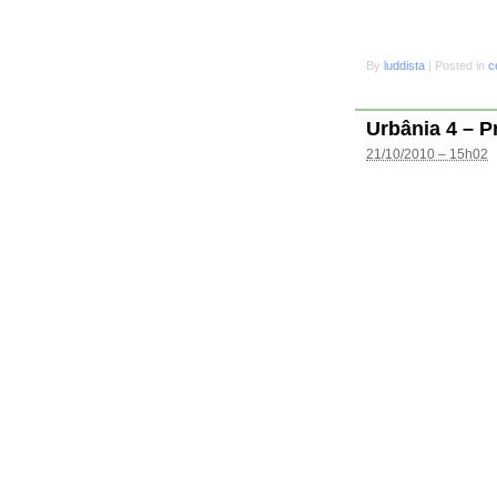
By
luddista
|
Posted in
c
Urbânia 4 – P
21/10/2010 – 15h02