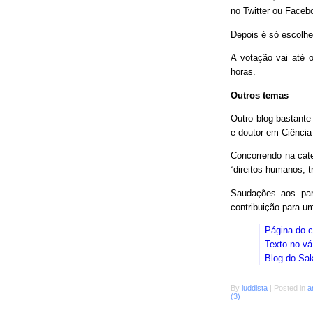
no Twitter ou Faceb
Depois é só escolhe
A votação vai até o
horas.
Outros temas
Outro blog bastant
e doutor em Ciência
Concorrendo na cat
“direitos humanos, 
Saudações aos parc
contribuição para 
Página do 
Texto no vá
Blog do Sa
By
luddista
|
Posted in
a
(3)