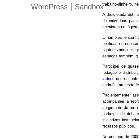
trabalho-dinheiro, n
|
WordPress
Sandbox
A Bicicletada estim
de indivíduos pas
encaixam na lógica
O simples encontro
políticas no espaço
pasteurizada e seg
espaços também igu
Participei de quas
redação e distribui
vídeos
dos encontro
cada última sexta-f
Pacientemente ass
acompanhei a repro
surgimento de um n
participei de debat
iniciativas instituc
recursos públicos.
No começo de 2009,