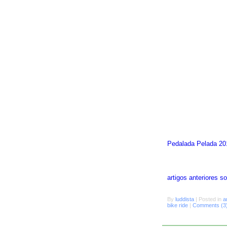
Pedalada Pelada 20
artigos anteriores 
By
luddista
|
Posted in
a
bike ride
|
Comments (3