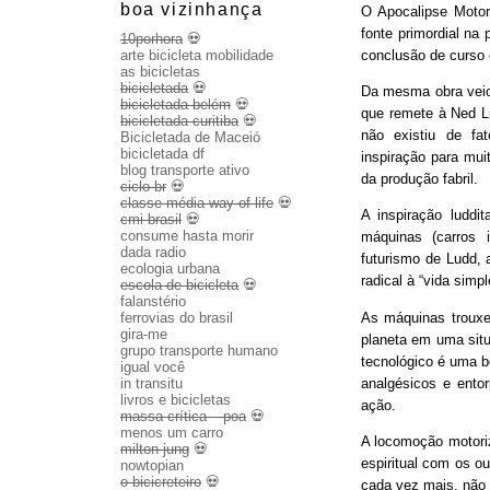
boa vizinhança
O Apocalipse Motor
fonte primordial na
10porhora
💀
conclusão de curso
arte bicicleta mobilidade
as bicicletas
bicicletada
💀
Da mesma obra veio 
bicicletada belém
💀
que remete à Ned Lu
bicicletada curitiba
💀
não existiu de fa
Bicicletada de Maceió
bicicletada df
inspiração para mui
blog transporte ativo
da produção fabril.
ciclo br
💀
classe média way of life
💀
A inspiração luddit
cmi brasil
💀
consume hasta morir
máquinas (carros 
dada radio
futurismo de Ludd,
ecologia urbana
radical à “vida sim
escola de bicicleta
💀
falanstério
As máquinas trouxe
ferrovias do brasil
gira-me
planeta em uma sit
grupo transporte humano
tecnológico é uma b
igual você
analgésicos e entor
in transitu
livros e bicicletas
ação.
massa crítica – poa
💀
menos um carro
A locomoção motoriza
milton jung
💀
espiritual com os o
nowtopian
o bicicreteiro
💀
cada vez mais, não