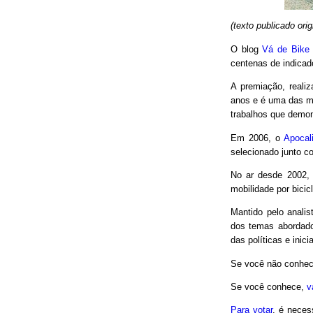
(texto publicado or
O blog
Vá de Bike
centenas de indicad
A premiação, reali
anos e é uma das m
trabalhos que demon
Em 2006, o
Apocal
selecionado junto co
No ar desde 2002,
mobilidade por bici
Mantido pelo analis
dos temas abordado
das políticas e inici
Se você não conhec
Se você conhece,
v
Para votar
, é neces