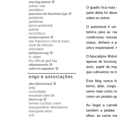
one big torrent
💀
outras vias
O quadro fica mais
panóptico
parte delas foi des
passeios de bicicleta (sp)
💀
pedalante
sobre os outros.
pedalinas
psico-ambiental
O automóvel é um b
quintal
teórica para as ru
recicloteca
condicionou nossas
renata falzoni
💀
san francisco critical mass
status, dinheiro e 
sinal de trânsito
único responsável, 
stimulator
tarifazero.org
💀
O Apocalipse Motori
tc urbes
the official god faq
apenas de locomoç
urbanamente
💀
anos, papel de ins
volvo in oppidum
💀
que cultivamos no t
ongs e associações
Este blog nunca fo
abc (blumenau)
💀
termo, aliás, surgi
antp
serve mais como rot
ciclocidade
mountain bike bh
como um produto qu
time's up
💀
toronto cyclists union
Ao largar a carrode
transportation alternatives
também a pedalar 
transporte ativo
ucb
olhos: às vezes ma