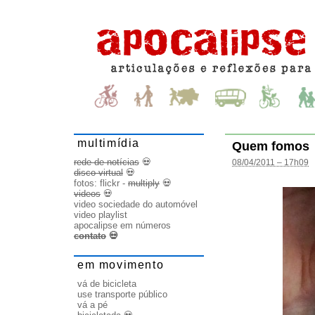
multimídia
Quem fomos
rede de notícias
💀
08/04/2011 – 17h09
disco virtual
💀
fotos:
flickr
-
multiply
💀
videos
💀
video sociedade do automóvel
video playlist
apocalipse em números
contato
💀
em movimento
vá de bicicleta
use transporte público
vá a pé