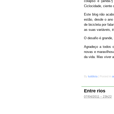
colapso e (ainda?
Ciclocidade, ciente 
Este blog não acab
estão, desde o ano 
de bicicleta por fal
as suas variáveis, é
O desafio é grande
Agradeço a todos o
novas e maravilhosa
da vida. Mas viver 
By
luddista
|
Posted in
a
Entre rios
07/04/2011 – 23h22