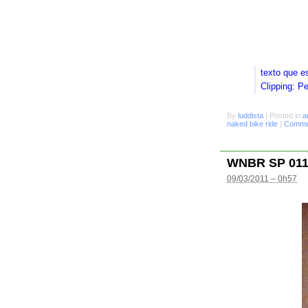
texto que e
Clipping: P
By
luddista
|
Posted in
a
naked bike ride
|
Commen
WNBR SP 01
09/03/2011 – 0h57