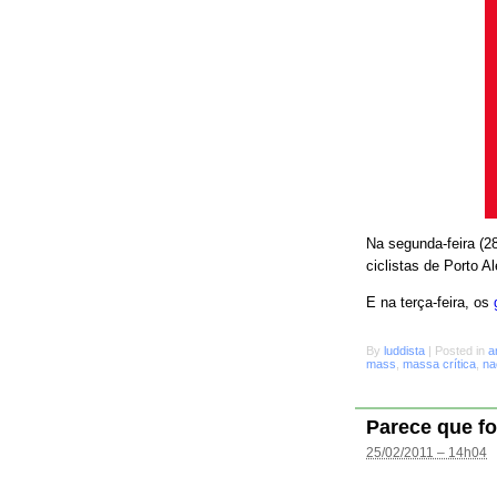
Na segunda-feira (28
ciclistas de Porto A
E na terça-feira, os
By
luddista
|
Posted in
a
mass
,
massa crítica
,
na
Parece que fo
25/02/2011 – 14h04