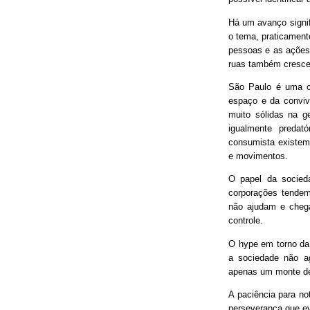
Há um avanço signif
o tema, praticament
pessoas e as ações
ruas também cresce
São Paulo é uma ci
espaço e da conviv
muito sólidas na g
igualmente predat
consumista existem 
e movimentos.
O papel da socieda
corporações tendem
não ajudam e chega
controle.
O hype em torno da 
a sociedade não ag
apenas um monte de
A paciência para no
perseverança que ev