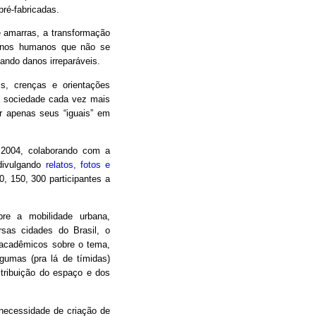
pré-fabricadas.
e amarras, a transformação
menos humanos que não se
ndo danos irreparáveis.
s, crenças e orientações
ma sociedade cada vez mais
r apenas seus “iguais” em
 2004, colaborando com a
 divulgando
relatos, fotos e
, 150, 300 participantes a
bre a mobilidade urbana,
sas cidades do Brasil, o
 acadêmicos sobre o tema,
lgumas (pra lá de tímidas)
istribuição do espaço e dos
ecessidade de criação de