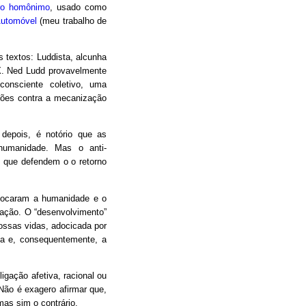
vro homônimo
, usado como
Automóvel
(meu trabalho de
 textos: Luddista, alcunha
IX. Ned Ludd provavelmente
consciente coletivo, uma
liões contra a mecanização
s depois, é notório que as
 humanidade. Mas o anti-
 que defendem o o retorno
olocaram a humanidade e o
ação. O “desenvolvimento”
ossas vidas, adocicada por
ica e, consequentemente, a
igação afetiva, racional ou
Não é exagero afirmar que,
as sim o contrário.