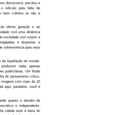
ma democracia precária e
 o ridículo pela falta de
o bem coletivo (e não a
 de última geração e ao
iedade civil uma dinâmica
da sociedade civil surjam a
engajadas e dispostas a
e sobrevivência para seus
 da liquefação do mundo.
 produzem nada, apenas
s publicitárias. Um fluido
alta de pensamento crítico,
tir imagens com mais de 10
é aqui, parabéns, você é
ande quanto o desafio de
mocrática e independente.
nha cidade está à beira do