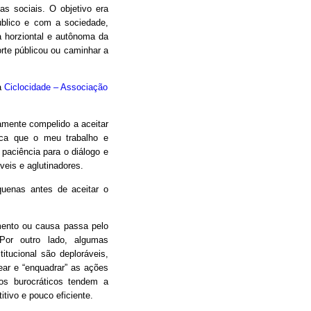
as sociais. O objetivo era
úblico e com a sociedade,
 horziontal e autônoma da
orte públicou ou caminhar a
a
Ciclocidade – Associação
camente compelido a aceitar
oca que o meu trabalho e
 paciência para o diálogo e
eis e aglutinadores.
uenas antes de aceitar o
mento ou causa passa pelo
Por outro lado, algumas
itucional são deploráveis,
ear e “enquadrar” as ações
os burocráticos tendem a
itivo e pouco eficiente.