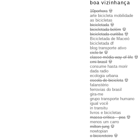
boa vizinhança
10porhora
💀
arte bicicleta mobilidade
as bicicletas
bicicletada
💀
bicicletada belém
💀
bicicletada curitiba
💀
Bicicletada de Maceió
bicicletada df
blog transporte ativo
ciclo br
💀
classe média way of life

cmi brasil
💀
consume hasta morir
dada radio
ecologia urbana
escola de bicicleta
💀
falanstério
ferrovias do brasil
gira-me
grupo transporte humano
igual você
in transitu
livros e bicicletas
massa crítica – poa
💀
menos um carro
milton jung
💀
nowtopian
o bicicreteiro
💀