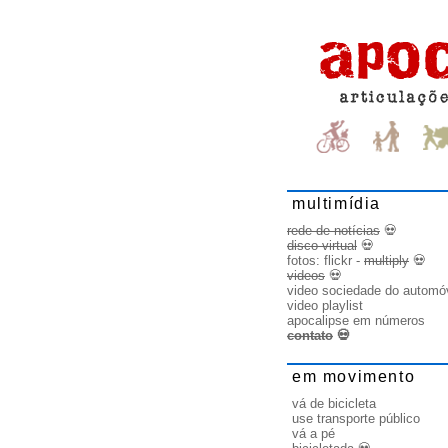
multimídia
rede de notícias
💀
disco virtual
💀
fotos:
flickr
-
multiply
💀
videos
💀
video sociedade do automó
video playlist
apocalipse em números
contato
💀
em movimento
vá de bicicleta
use transporte público
vá a pé