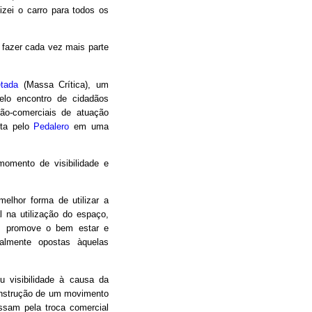
izei o carro para todos os
a fazer cada vez mais parte
etada
(Massa Crítica), um
elo encontro de cidadãos
não-comerciais de atuação
ita pelo
Pedalero
em uma
omento de visibilidade e
melhor forma de utilizar a
al na utilização do espaço,
a, promove o bem estar e
ralmente opostas àquelas
 visibilidade à causa da
construção de um movimento
ssam pela troca comercial