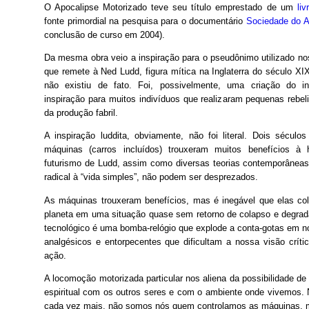
O Apocalipse Motorizado teve seu título emprestado de um
li
fonte primordial na pesquisa para o documentário
Sociedade do 
conclusão de curso em 2004).
Da mesma obra veio a inspiração para o pseudônimo utilizado nos
que remete à Ned Ludd, figura mítica na Inglaterra do século X
não existiu de fato. Foi, possivelmente, uma criação do in
inspiração para muitos indivíduos que realizaram pequenas rebe
da produção fabril.

A inspiração luddita, obviamente, não foi literal. Dois século
máquinas (carros incluídos) trouxeram muitos benefícios à
futurismo de Ludd, assim como diversas teorias contemporâneas
radical à “vida simples”, não podem ser desprezados.
As máquinas trouxeram benefícios, mas é inegável que elas c
planeta em uma situação quase sem retorno de colapso e degrad
tecnológico é uma bomba-relógio que explode a conta-gotas em n
analgésicos e entorpecentes que dificultam a nossa visão crít
ação.
A locomoção motorizada particular nos aliena da possibilidade de l
espiritual com os outros seres e com o ambiente onde vivemos. 
cada vez mais, não somos nós quem controlamos as máquinas, m