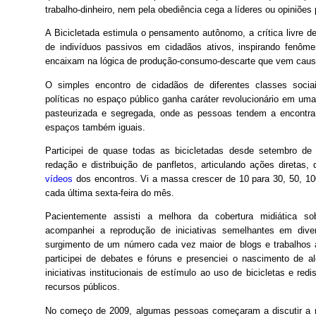
trabalho-dinheiro, nem pela obediência cega a líderes ou opiniões 
A Bicicletada estimula o pensamento autônomo, a crítica livre d
de indivíduos passivos em cidadãos ativos, inspirando fenô
encaixam na lógica de produção-consumo-descarte que vem causa
O simples encontro de cidadãos de diferentes classes sociai
políticas no espaço público ganha caráter revolucionário em u
pasteurizada e segregada, onde as pessoas tendem a encontra
espaços também iguais.
Participei de quase todas as bicicletadas desde setembro de
redação e distribuição de panfletos, articulando ações diretas,
vídeos
dos encontros. Vi a massa crescer de 10 para 30, 50, 100
cada última sexta-feira do mês.
Pacientemente assisti a melhora da cobertura midiática so
acompanhei a reprodução de iniciativas semelhantes em diver
surgimento de um número cada vez maior de blogs e trabalhos
participei de debates e fóruns e presenciei o nascimento de a
iniciativas institucionais de estímulo ao uso de bicicletas e red
recursos públicos.
No começo de 2009, algumas pessoas começaram a discutir a n