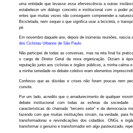
uma entidade que levasse essa efervescência a outras instânci
estabelecer um diálogo concreto e institucional com o poder p
entes que muitas vezes não conseguem compreender a natureza
Bicicletada, nem sequer o que significa usar a bicicleta, o transp
pé.
Em novembro daquele ano, depois de inúmeras reuniões, nascia 
dos Ciclistas Urbanos de São Paulo
.
Não participei de todas as conversas, mas na reta final fui prati
o cargo de Diretor Geral da nova organização. Diziam à ép
reputação junto aos ciclistas e órgãos públicos, a minha calma e
a minha seriedade no debate coletivo eram elementos imprescindív
Confesso que as dúvidas e crises não foram poucas nem peq
convite.
Por um lado, acredito que o amadurecimento de qualquer movi
debate institucional com todas as esferas da sociedade. 
características do chamado “terceiro setor” e da democracia inst
fazendo com que muitas instituições sirvam, na verdade, para fr
transformadoras e reivindicações dos cidadãos. ONGs e órgã
transformar o genuíno e transformador em algo pasteurizado, repet