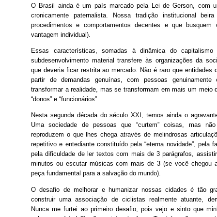
O Brasil ainda é um país marcado pela Lei de Gerson, com u
cronicamente paternalista. Nossa tradição institucional beira
procedimentos e comportamentos decentes e que busquem 
vantagem individual).
Essas características, somadas à dinâmica do capitalismo
subdesenvolvimento material transfere às organizações da soc
que deveria ficar restrita ao mercado. Não é raro que entidades 
partir de demandas genuínas, com pessoas genuinamente 
transformar a realidade, mas se transformam em mais um meio d
“donos” e “funcionários”.
Nesta segunda década do século XXI, temos ainda o agravante
Uma sociedade de pessoas que “curtem” coisas, mas não
reproduzem o que lhes chega através de melindrosas articulaçõe
repetitivo e entediante constituído pela “eterna novidade”, pela f
pela dificuldade de ler textos com mais de 3 parágrafos, assis
minutos ou escutar músicas com mais de 3 (se você chegou at
peça fundamental para a salvação do mundo).
O desafio de melhorar e humanizar nossas cidades é tão gr
construir uma associação de ciclistas realmente atuante, de
Nunca me furtei ao primeiro desafio, pois vejo e sinto que mi