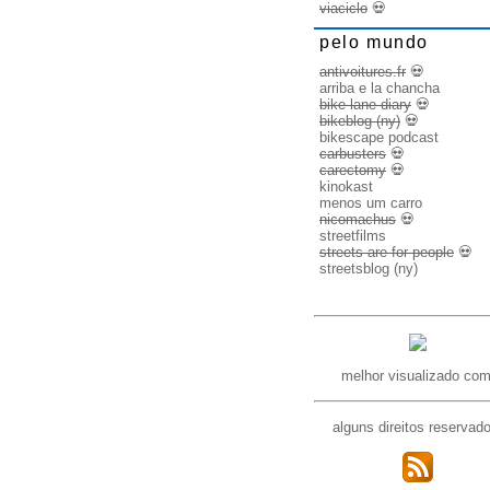
viaciclo
💀
pelo mundo
antivoitures.fr
💀
arriba e la chancha
bike lane diary
💀
bikeblog (ny)
💀
bikescape podcast
carbusters
💀
carectomy
💀
kinokast
menos um carro
nicomachus
💀
streetfilms
streets are for people
💀
streetsblog (ny)
melhor visualizado com
alguns direitos reservad