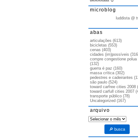
bicicletada
💀
microblog
luddista @ t
abas
articulações
(613)
bicicletas
(553)
cenas
(403)
cidades (im)possíveis
(316
compre congestione polua
(132)
guerra é paz
(160)
massa crítica
(302)
pedestres e cadeirantes
(1
são paulo
(524)
toward carfree cities 2008
(
toward carfull cities 2007
(
transporte público
(78)
Uncategorized
(167)
arquivo
arquivo
🔎 busca