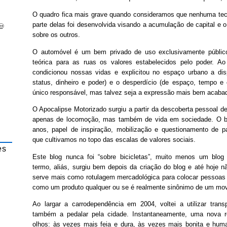
O quadro fica mais grave quando consideramos que nenhuma tecn
parte delas foi desenvolvida visando a acumulação de capital e o
💀
sobre os outros.
O automóvel é um bem privado de uso exclusivamente público,
teórica para as ruas os valores estabelecidos pelo poder. A
condicionou nossas vidas e explicitou no espaço urbano a di
status, dinheiro e poder) e o desperdício (de espaço, tempo e
único responsável, mas talvez seja a expressão mais bem acabad
O Apocalipse Motorizado surgiu a partir da descoberta pessoal de
apenas de locomoção, mas também de vida em sociedade. O bl
anos, papel de inspiração, mobilização e questionamento de pa
que cultivamos no topo das escalas de valores sociais.
es
Este blog nunca foi “sobre bicicletas”, muito menos um blog “
termo, aliás, surgiu bem depois da criação do blog e até hoje n
serve mais como rotulagem mercadológica para colocar pessoas 
como um produto qualquer ou se é realmente sinônimo de um mov
Ao largar a carrodependência em 2004, voltei a utilizar trans
também a pedalar pela cidade. Instantaneamente, uma nova r
olhos: às vezes mais feia e dura, às vezes mais bonita e hu