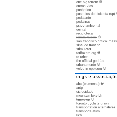
one big torrent
💀
outras vias
panóptico
passeios de bicicleta (sp)
pedalante
pedalinas
psico-ambiental
quintal
recicloteca
renata falzoni
💀
san francisco critical mass
sinal de trânsito
stimulator
tarifazero.org
💀
tc urbes
the official god faq
urbanamente
💀
volvo in oppidum
💀
ongs e associaçõ
abc (blumenau)
💀
antp
ciclocidade
mountain bike bh
time's up
💀
toronto cyclists union
transportation alternatives
transporte ativo
ucb