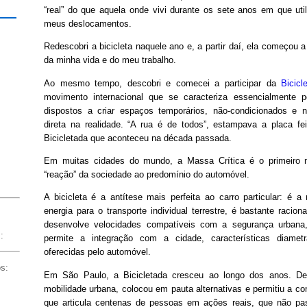
“real” do que aquela onde vivi durante os sete anos em que util
meus deslocamentos.
Redescobri a bicicleta naquele ano e, a partir daí, ela começou 
da minha vida e do meu trabalho.
Ao mesmo tempo, descobri e comecei a participar da
Bicicl
movimento internacional que se caracteriza essencialmente p
dispostos a criar espaços temporários, não-condicionados e 
direta na realidade. “A rua é de todos”, estampava a placa fe
Bicicletada que aconteceu na década passada.
Em muitas cidades do mundo, a Massa Crítica é o primeiro m
“reação” da sociedade ao predomínio do automóvel.
A bicicleta é a antítese mais perfeita ao carro particular: é a 
energia para o transporte individual terrestre, é bastante racion
desenvolve velocidades compatíveis com a segurança urban
:
permite a integração com a cidade, características diamet
oferecidas pelo automóvel.
os:
Em São Paulo, a Bicicletada cresceu ao longo dos anos. Deu
mobilidade urbana, colocou em pauta alternativas e permitiu a 
que articula centenas de pessoas em ações reais, que não pa