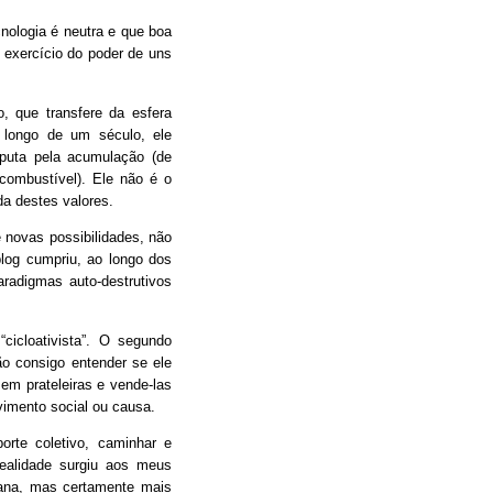
ologia é neutra e que boa
 exercício do poder de uns
 que transfere da esfera
o longo de um século, ele
sputa pela acumulação (de
 combustível). Ele não é o
a destes valores.
 novas possibilidades, não
og cumpriu, ao longo dos
radigmas auto-destrutivos
cicloativista”. O segundo
ão consigo entender se ele
em prateleiras e vende-las
imento social ou causa.
porte coletivo, caminhar e
ealidade surgiu aos meus
mana, mas certamente mais