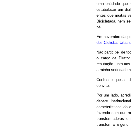
uma entidade que le
estabelecer um diá
entes que muitas v
Bicicletada, nem seq
pé.
Em novembro daquel
dos Ciclistas Urban
Não participei de to
o cargo de Direto
reputação junto aos
a minha seriedade n
Confesso que as d
convite.
Por um lado, acred
debate institucio
características do 
fazendo com que mui
transformadoras e
transformar o genuín