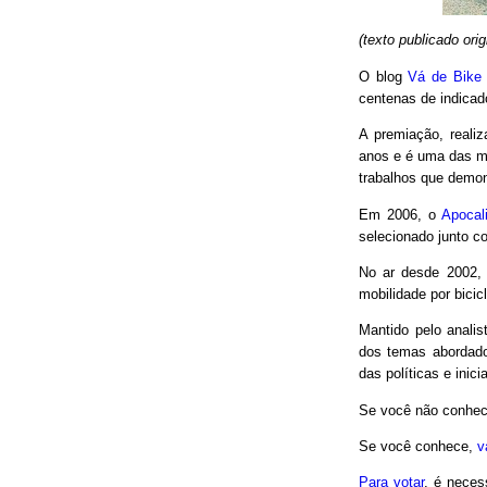
(texto publicado or
O blog
Vá de Bike
centenas de indicad
A premiação, reali
anos e é uma das m
trabalhos que demon
Em 2006, o
Apocal
selecionado junto co
No ar desde 2002,
mobilidade por bici
Mantido pelo analis
dos temas abordado
das políticas e inici
Se você não conhec
Se você conhece,
v
Para votar
, é neces