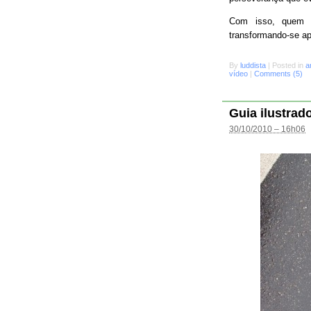
Com isso, quem s
transformando-se a
By
luddista
|
Posted in
a
vídeo
|
Comments (5)
Guia ilustrad
30/10/2010 – 16h06