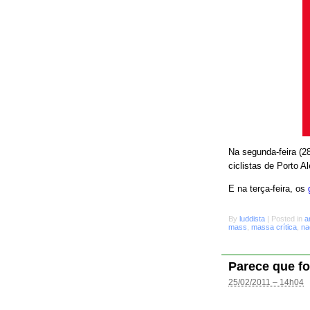
Na segunda-feira (28
ciclistas de Porto A
E na terça-feira, os
By
luddista
|
Posted in
a
mass
,
massa crítica
,
na
Parece que fo
25/02/2011 – 14h04