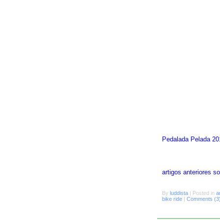
Pedalada Pelada 20
artigos anteriores 
By
luddista
|
Posted in
a
bike ride
|
Comments (3