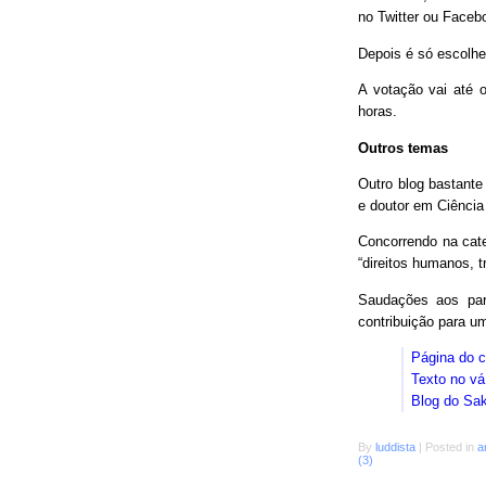
no Twitter ou Faceb
Depois é só escolhe
A votação vai até o
horas.
Outros temas
Outro blog bastant
e doutor em Ciência
Concorrendo na cat
“direitos humanos, 
Saudações aos parc
contribuição para 
Página do 
Texto no vá
Blog do Sa
By
luddista
|
Posted in
a
(3)