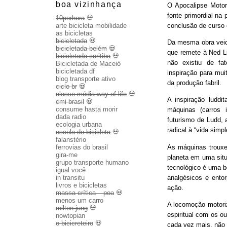
boa vizinhança
O Apocalipse Motor
fonte primordial na
10porhora
💀
conclusão de curso
arte bicicleta mobilidade
as bicicletas
bicicletada
💀
Da mesma obra veio 
bicicletada belém
💀
que remete à Ned Lu
bicicletada curitiba
💀
não existiu de fa
Bicicletada de Maceió
bicicletada df
inspiração para mui
blog transporte ativo
da produção fabril.
ciclo br
💀
classe média way of life
💀
A inspiração luddit
cmi brasil
💀
consume hasta morir
máquinas (carros 
dada radio
futurismo de Ludd,
ecologia urbana
radical à “vida sim
escola de bicicleta
💀
falanstério
As máquinas trouxe
ferrovias do brasil
gira-me
planeta em uma sit
grupo transporte humano
tecnológico é uma b
igual você
analgésicos e entor
in transitu
livros e bicicletas
ação.
massa crítica – poa
💀
menos um carro
A locomoção motoriza
milton jung
💀
espiritual com os o
nowtopian
o bicicreteiro
💀
cada vez mais, não