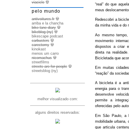
viaciclo
💀
“real” do que aquel
meus deslocamento
pelo mundo
antivoitures.fr
💀
Redescobri a bicicl
arriba e la chancha
da minha vida e do 
bike lane diary
💀
bikeblog (ny)
💀
Ao mesmo tempo, d
bikescape podcast
carbusters
💀
movimento internac
carectomy
💀
dispostos a criar 
kinokast
direta na realidad
menos um carro
nicomachus
💀
Bicicletada que ac
streetfilms
streets are for people
💀
Em muitas cidades
streetsblog (ny)
“reação” da socieda
A bicicleta é a ant
energia para o trans
desenvolve veloci
melhor visualizado com:
permite a integra
oferecidas pelo aut
alguns direitos reservados:
Em São Paulo, a B
mobilidade urbana, 
que articula cente