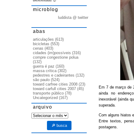
bicicletada
💀
microblog
luddista @ twitter
abas
articulações
(613)
bicicletas
(553)
cenas
(403)
cidades (im)possíveis
(316)
compre congestione polua
(132)
guerra é paz
(160)
massa crítica
(302)
pedestres e cadeirantes
(132)
são paulo
(524)
toward carfree cities 2008
(23)
Em 7 de março de
toward carfull cities 2007
(45)
ainda no endereço
transporte público
(78)
Uncategorized
(167)
inexorável (ainda q
superada.
arquivo
arquivo
Com alguns hiatos e
Entre textos, pens
🔎 busca
postagens.