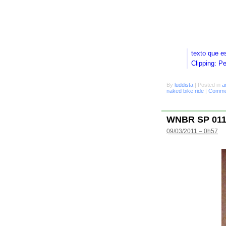
texto que e
Clipping: P
By
luddista
|
Posted in
a
naked bike ride
|
Commen
WNBR SP 01
09/03/2011 – 0h57