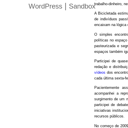
trabalho-dinheiro, n
|
WordPress
Sandbox
A Bicicletada estim
de indivíduos pas
encaixam na lógica
O simples encontro
políticas no espaço
pasteurizada e seg
espaços também igu
Participei de quas
redação e distribui
vídeos
dos encontro
cada última sexta-f
Pacientemente ass
acompanhei a repro
surgimento de um n
participei de debat
iniciativas instituc
recursos públicos.
No começo de 2009,