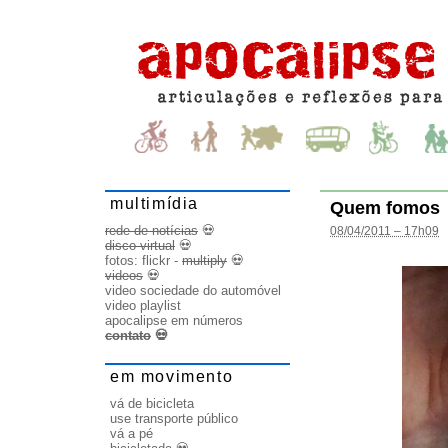
multimídia
Quem fomos
rede de notícias
💀
08/04/2011 – 17h09
disco virtual
💀
fotos:
flickr
-
multiply
💀
videos
💀
video sociedade do automóvel
video playlist
apocalipse em números
contato
💀
em movimento
vá de bicicleta
use transporte público
vá a pé