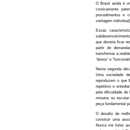
O Brasil ainda é 
cronicamente pater
procedimentos e 
vantagem individual)
Essas característ
subdesenvolvimento
que deveria ficar r
partir de demand
transformar a real
“donos” e “funcionári
Nesta segunda déca
Uma sociedade de
reproduzem o que lh
repetitivo e entedia
pela dificuldade de
minutos ou escutar
peça fundamental p
O desafio de melh
construir uma asso
Nunca me furtei ao 