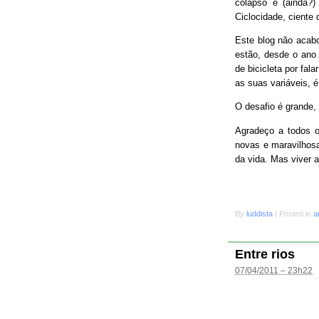
colapso e (ainda?
Ciclocidade, ciente 
Este blog não acab
estão, desde o ano 
de bicicleta por fal
as suas variáveis, é
O desafio é grande
Agradeço a todos o
novas e maravilhosa
da vida. Mas viver 
By
luddista
|
Posted in
a
Entre rios
07/04/2011 – 23h22