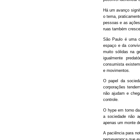
Há um avanço signif
o tema, praticament
pessoas e as ações
ruas também cresce
São Paulo é uma ci
espaço e da conviv
muito sólidas na g
igualmente predat
consumista existem 
e movimentos.
O papel da socieda
corporações tendem
não ajudam e chega
controle.
O hype em torno da 
a sociedade não ag
apenas um monte de
A paciência para no
perseverança que ev