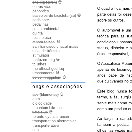
one big torrent
💀
outras vias
O quadro fica mais
panóptico
parte delas foi des
passeios de bicicleta (sp)
💀
pedalante
sobre os outros.
pedalinas
psico-ambiental
O automóvel é um b
quintal
teórica para as ru
recicloteca
condicionou nossas
renata falzoni
💀
san francisco critical mass
status, dinheiro e 
sinal de trânsito
único responsável, 
stimulator
tarifazero.org
💀
O Apocalipse Motori
tc urbes
the official god faq
apenas de locomoç
urbanamente
💀
anos, papel de ins
volvo in oppidum
💀
que cultivamos no t
ongs e associações
Este blog nunca fo
abc (blumenau)
💀
termo, aliás, surgi
antp
serve mais como rot
ciclocidade
mountain bike bh
como um produto qu
time's up
💀
toronto cyclists union
Ao largar a carrode
transportation alternatives
também a pedalar 
transporte ativo
ucb
olhos: às vezes ma