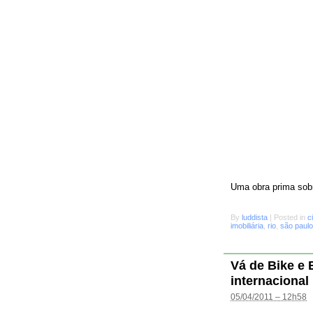
Uma obra prima sobr
By
luddista
|
Posted in
c
imobiliária
,
rio
,
são paulo
Vá de Bike e
internacional
05/04/2011 – 12h58