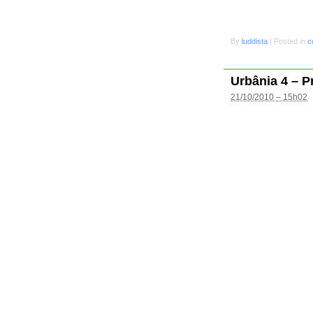
By
luddista
|
Posted in
c
Urbânia 4 – P
21/10/2010 – 15h02