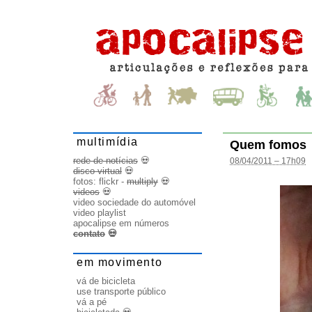
multimídia
Quem fomos
rede de notícias
💀
08/04/2011 – 17h09
disco virtual
💀
fotos:
flickr
-
multiply
💀
videos
💀
video sociedade do automóvel
video playlist
apocalipse em números
contato
💀
em movimento
vá de bicicleta
use transporte público
vá a pé