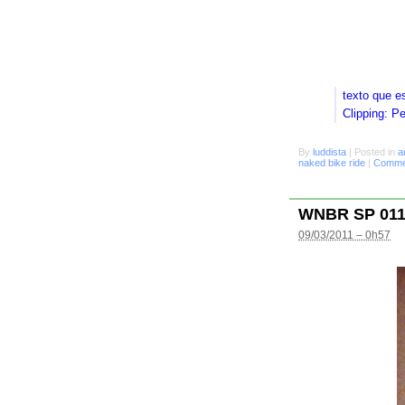
texto que e
Clipping: P
By
luddista
|
Posted in
a
naked bike ride
|
Commen
WNBR SP 01
09/03/2011 – 0h57