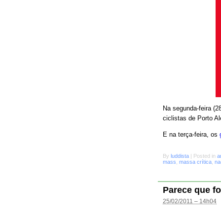
Na segunda-feira (28
ciclistas de Porto A
E na terça-feira, os
By
luddista
|
Posted in
a
mass
,
massa crítica
,
na
Parece que fo
25/02/2011 – 14h04