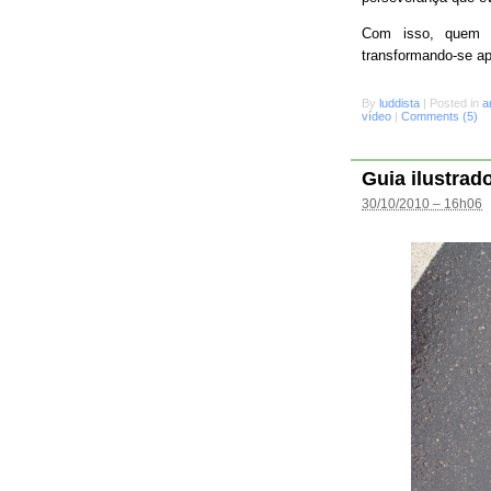
Com isso, quem s
transformando-se a
By
luddista
|
Posted in
a
vídeo
|
Comments (5)
Guia ilustrad
30/10/2010 – 16h06