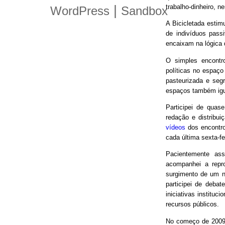
trabalho-dinheiro, n
|
WordPress
Sandbox
A Bicicletada estim
de indivíduos pas
encaixam na lógica
O simples encontro
políticas no espaço
pasteurizada e seg
espaços também igu
Participei de quas
redação e distribui
vídeos
dos encontro
cada última sexta-f
Pacientemente ass
acompanhei a repro
surgimento de um n
participei de debat
iniciativas instituc
recursos públicos.
No começo de 2009,