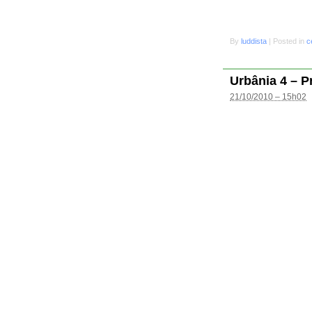
By
luddista
|
Posted in
c
Urbânia 4 – P
21/10/2010 – 15h02