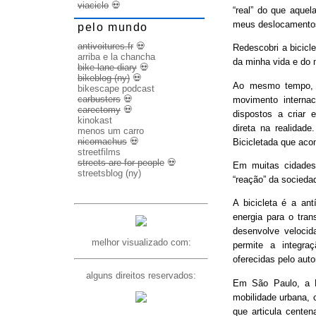
viaciclo
💀
“real” do que aquel
meus deslocamento
pelo mundo
antivoitures.fr
💀
Redescobri a bicicl
arriba e la chancha
da minha vida e do 
bike lane diary
💀
bikeblog (ny)
💀
Ao mesmo tempo, d
bikescape podcast
carbusters
💀
movimento internac
carectomy
💀
dispostos a criar 
kinokast
direta na realidad
menos um carro
nicomachus
💀
Bicicletada que ac
streetfilms
streets are for people
💀
Em muitas cidades
streetsblog (ny)
“reação” da socieda
A bicicleta é a ant
energia para o trans
desenvolve veloci
melhor visualizado com:
permite a integra
oferecidas pelo aut
alguns direitos reservados:
Em São Paulo, a B
mobilidade urbana, 
que articula cente