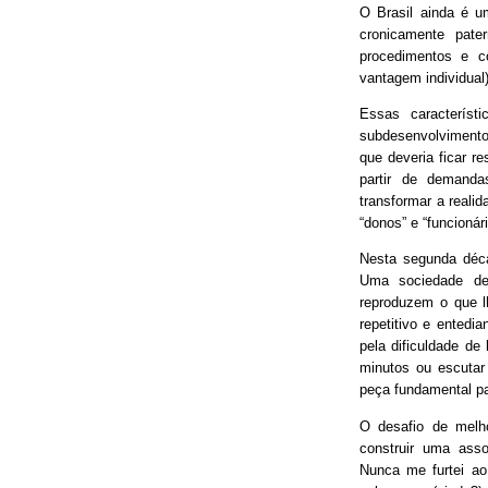
O Brasil ainda é 
cronicamente pater
procedimentos e 
vantagem individual)
Essas característ
subdesenvolvimento
que deveria ficar r
partir de demand
transformar a real
“donos” e “funcionári
Nesta segunda déca
Uma sociedade de
reproduzem o que lh
repetitivo e entedia
pela dificuldade de
minutos ou escutar
peça fundamental p
O desafio de melh
construir uma asso
Nunca me furtei ao 