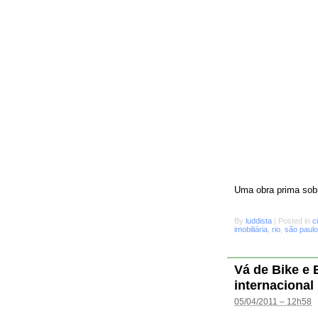
Uma obra prima sobr
By
luddista
|
Posted in
c
imobiliária
,
rio
,
são paulo
Vá de Bike e
internacional
05/04/2011 – 12h58