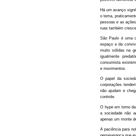
Há um avanço signif
o tema, praticament
pessoas e as ações
ruas também cresce
São Paulo é uma ci
espaço e da conviv
muito sólidas na g
igualmente predat
consumista existem 
e movimentos.
O papel da socieda
corporações tendem
não ajudam e chega
controle.
O hype em torno da 
a sociedade não ag
apenas um monte de
A paciência para no
perseverança que ev