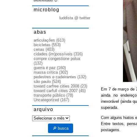
bicicletada
💀
microblog
luddista @ twitter
abas
articulações
(613)
bicicletas
(553)
cenas
(403)
cidades (im)possíveis
(316)
compre congestione polua
(132)
guerra é paz
(160)
massa crítica
(302)
pedestres e cadeirantes
(132)
são paulo
(524)
toward carfree cities 2008
(23)
Em 7 de março de
toward carfull cities 2007
(45)
ainda no endereço
transporte público
(78)
Uncategorized
(167)
inexorável (ainda q
superada.
arquivo
arquivo
Com alguns hiatos e
Entre textos, pens
🔎 busca
postagens.