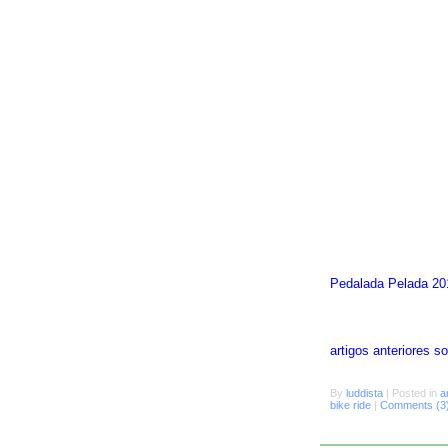
Pedalada Pelada 20
artigos anteriores 
By
luddista
|
Posted in
a
bike ride
|
Comments (3