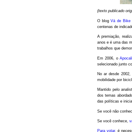
(texto publicado or
O blog
Vá de Bike
centenas de indicad
A premiação, reali
anos e é uma das m
trabalhos que demon
Em 2006, o
Apocal
selecionado junto co
No ar desde 2002,
mobilidade por bici
Mantido pelo analis
dos temas abordado
das políticas e inici
Se você não conhec
Se você conhece,
v
Para votar
, é neces