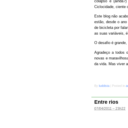
colapso e (ainda?
Ciclocidade, ciente 
Este blog não acab
estão, desde o ano 
de bicicleta por fal
as suas variáveis, é
O desafio é grande
Agradeço a todos o
novas e maravilhosa
da vida. Mas viver 
By
luddista
|
Posted in
a
Entre rios
07/04/2011 – 23h22