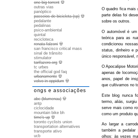
one big torrent
💀
outras vias
O quadro fica mais
panóptico
parte delas foi des
passeios de bicicleta (sp)
💀
pedalante
sobre os outros.
pedalinas
psico-ambiental
O automóvel é um b
quintal
teórica para as ru
recicloteca
condicionou nossas
renata falzoni
💀
san francisco critical mass
status, dinheiro e 
sinal de trânsito
único responsável, 
stimulator
tarifazero.org
💀
O Apocalipse Motori
tc urbes
the official god faq
apenas de locomoç
urbanamente
💀
anos, papel de ins
volvo in oppidum
💀
que cultivamos no t
ongs e associações
Este blog nunca fo
abc (blumenau)
💀
termo, aliás, surgi
antp
serve mais como rot
ciclocidade
mountain bike bh
como um produto qu
time's up
💀
toronto cyclists union
Ao largar a carrode
transportation alternatives
também a pedalar 
transporte ativo
ucb
olhos: às vezes ma