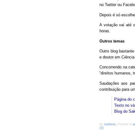
no Twitter ou Faceb
Depois é só escolhe
A votação vai até o
horas.
Outros temas
Outro blog bastant
e doutor em Ciência
Concorrendo na cat
“direitos humanos, 
Saudações aos parc
contribuição para 
Página do 
Texto no vá
Blog do Sa
By
luddista
|
Posted in
a
(3)