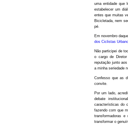
uma entidade que le
estabelecer um diá
entes que muitas v
Bicicletada, nem seq
pé.
Em novembro daquel
dos Ciclistas Urban
Não participei de to
o cargo de Direto
reputação junto aos
a minha seriedade n
Confesso que as d
convite.
Por um lado, acred
debate institucio
características do 
fazendo com que mui
transformadoras e
transformar o genuín