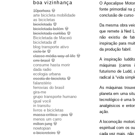
boa vizinhança
O Apocalipse Motor
fonte primordial na
10porhora
💀
conclusão de curso
arte bicicleta mobilidade
as bicicletas
bicicletada
💀
Da mesma obra veio 
bicicletada belém
💀
que remete à Ned Lu
bicicletada curitiba
💀
não existiu de fa
Bicicletada de Maceió
bicicletada df
inspiração para mui
blog transporte ativo
da produção fabril.
ciclo br
💀
classe média way of life
💀
A inspiração luddit
cmi brasil
💀
consume hasta morir
máquinas (carros 
dada radio
futurismo de Ludd,
ecologia urbana
radical à “vida sim
escola de bicicleta
💀
falanstério
As máquinas trouxe
ferrovias do brasil
gira-me
planeta em uma sit
grupo transporte humano
tecnológico é uma b
igual você
analgésicos e entor
in transitu
livros e bicicletas
ação.
massa crítica – poa
💀
menos um carro
A locomoção motoriza
milton jung
💀
espiritual com os o
nowtopian
o bicicreteiro
💀
cada vez mais, não