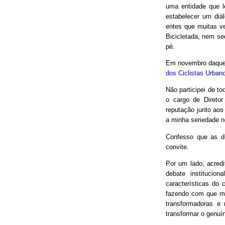
uma entidade que le
estabelecer um diá
entes que muitas v
Bicicletada, nem seq
pé.
Em novembro daquel
dos Ciclistas Urban
Não participei de to
o cargo de Direto
reputação junto aos
a minha seriedade n
Confesso que as d
convite.
Por um lado, acred
debate institucio
características do 
fazendo com que mui
transformadoras e
transformar o genuín