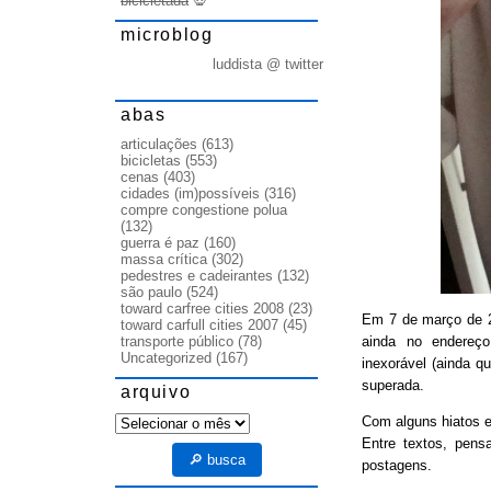
bicicletada
💀
microblog
luddista @ twitter
abas
articulações
(613)
bicicletas
(553)
cenas
(403)
cidades (im)possíveis
(316)
compre congestione polua
(132)
guerra é paz
(160)
massa crítica
(302)
pedestres e cadeirantes
(132)
são paulo
(524)
toward carfree cities 2008
(23)
Em 7 de março de
toward carfull cities 2007
(45)
ainda no endereço
transporte público
(78)
Uncategorized
(167)
inexorável (ainda q
superada.
arquivo
arquivo
Com alguns hiatos e
Entre textos, pens
🔎 busca
postagens.