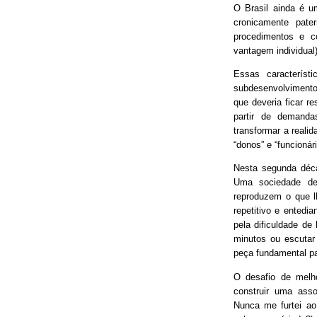
O Brasil ainda é 
cronicamente pater
procedimentos e 
vantagem individual)
Essas característ
subdesenvolvimento
que deveria ficar r
partir de demand
transformar a real
“donos” e “funcionári
Nesta segunda déca
Uma sociedade de
reproduzem o que lh
repetitivo e entedia
pela dificuldade de
minutos ou escutar
peça fundamental p
O desafio de melh
construir uma asso
Nunca me furtei ao 