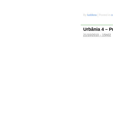
By
luddista
|
Posted in
c
Urbânia 4 – P
21/10/2010 – 15h02