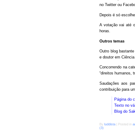
no Twitter ou Faceb
Depois é só escolhe
A votação vai até o
horas.
Outros temas
Outro blog bastant
e doutor em Ciência
Concorrendo na cat
“direitos humanos, 
Saudações aos parc
contribuição para 
Página do 
Texto no vá
Blog do Sa
By
luddista
|
Posted in
a
(3)