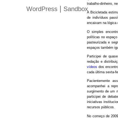
trabalho-dinheiro, n
|
WordPress
Sandbox
A Bicicletada estim
de indivíduos pas
encaixam na lógica
O simples encontro
políticas no espaço
pasteurizada e seg
espaços também igu
Participei de quas
redação e distribui
vídeos
dos encontro
cada última sexta-f
Pacientemente ass
acompanhei a repro
surgimento de um n
participei de debat
iniciativas instituc
recursos públicos.
No começo de 2009,