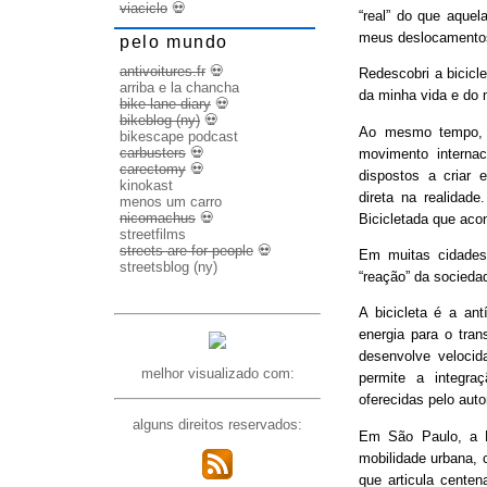
viaciclo
💀
“real” do que aquel
meus deslocamento
pelo mundo
antivoitures.fr
💀
Redescobri a bicicl
arriba e la chancha
da minha vida e do 
bike lane diary
💀
bikeblog (ny)
💀
Ao mesmo tempo, d
bikescape podcast
carbusters
💀
movimento internac
carectomy
💀
dispostos a criar 
kinokast
direta na realidad
menos um carro
nicomachus
💀
Bicicletada que ac
streetfilms
streets are for people
💀
Em muitas cidades
streetsblog (ny)
“reação” da socieda
A bicicleta é a ant
energia para o trans
desenvolve veloci
melhor visualizado com:
permite a integra
oferecidas pelo aut
alguns direitos reservados:
Em São Paulo, a B
mobilidade urbana, 
que articula cente