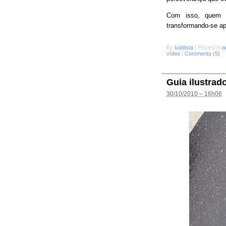
Com isso, quem s
transformando-se a
By
luddista
|
Posted in
a
vídeo
|
Comments (5)
Guia ilustrad
30/10/2010 – 16h06