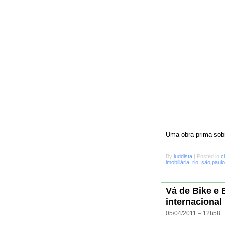
Uma obra prima sobr
By
luddista
|
Posted in
c
imobiliária
,
rio
,
são paulo
Vá de Bike e
internacional
05/04/2011 – 12h58