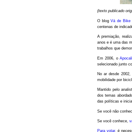
(texto publicado or
O blog
Vá de Bike
centenas de indicad
A premiação, reali
anos e é uma das m
trabalhos que demon
Em 2006, o
Apocal
selecionado junto co
No ar desde 2002,
mobilidade por bici
Mantido pelo analis
dos temas abordado
das políticas e inici
Se você não conhec
Se você conhece,
v
Para votar
, é neces