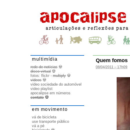
multimídia
Quem fomos
rede de notícias
💀
08/04/2011 – 17h09
disco virtual
💀
fotos:
flickr
-
multiply
💀
videos
💀
video sociedade do automóvel
video playlist
apocalipse em números
contato
💀
em movimento
vá de bicicleta
use transporte público
vá a pé