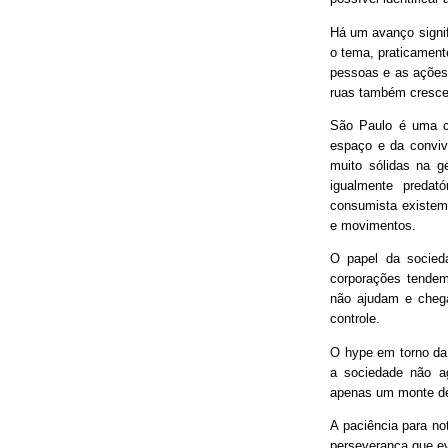
Há um avanço signif
o tema, praticament
pessoas e as ações
ruas também cresce
São Paulo é uma ci
espaço e da conviv
muito sólidas na g
igualmente predat
consumista existem 
e movimentos.
O papel da socieda
corporações tendem
não ajudam e chega
controle.
O hype em torno da 
a sociedade não ag
apenas um monte de
A paciência para no
perseverança que ev