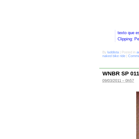
texto que e
Clipping: P
By
luddista
|
Posted in
a
naked bike ride
|
Commen
WNBR SP 01
09/03/2011 – 0h57