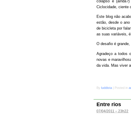
colapso e (ainda?
Ciclocidade, ciente 
Este blog não acab
estão, desde o ano 
de bicicleta por fal
as suas variáveis, é
O desafio é grande
Agradeço a todos o
novas e maravilhosa
da vida. Mas viver 
By
luddista
|
Posted in
a
Entre rios
07/04/2011 – 23h22