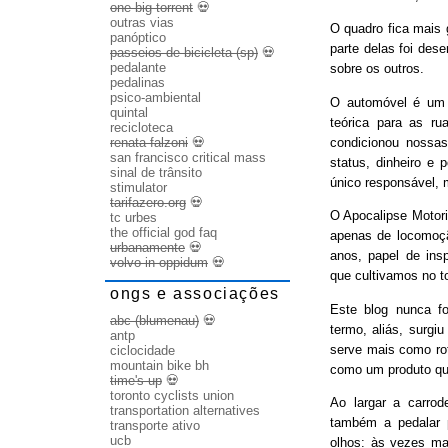
one big torrent
💀
outras vias
O quadro fica mais
panóptico
parte delas foi des
passeios de bicicleta (sp)
💀
pedalante
sobre os outros.
pedalinas
psico-ambiental
O automóvel é um b
quintal
teórica para as ru
recicloteca
condicionou nossas
renata falzoni
💀
san francisco critical mass
status, dinheiro e 
sinal de trânsito
único responsável, 
stimulator
tarifazero.org
💀
O Apocalipse Motori
tc urbes
the official god faq
apenas de locomoç
urbanamente
💀
anos, papel de ins
volvo in oppidum
💀
que cultivamos no t
ongs e associações
Este blog nunca fo
abc (blumenau)
💀
termo, aliás, surgi
antp
serve mais como rot
ciclocidade
mountain bike bh
como um produto qu
time's up
💀
toronto cyclists union
Ao largar a carrode
transportation alternatives
também a pedalar 
transporte ativo
ucb
olhos: às vezes ma