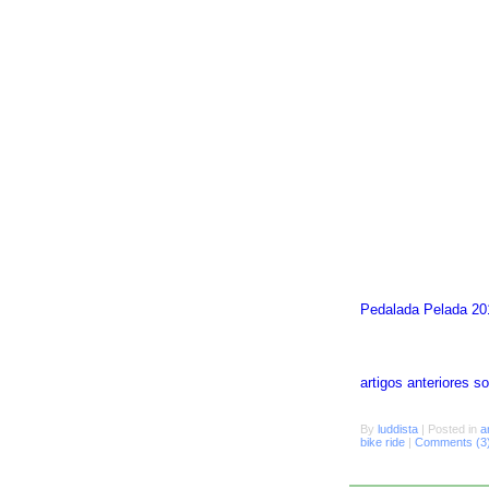
Pedalada Pelada 20
artigos anteriores 
By
luddista
|
Posted in
a
bike ride
|
Comments (3