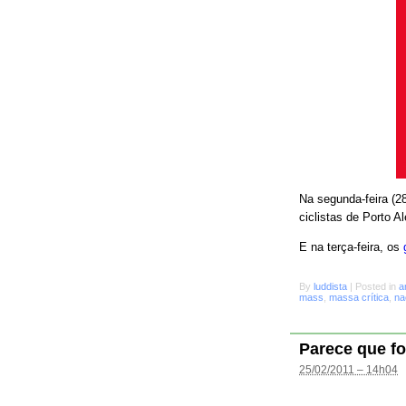
Na segunda-feira (28
ciclistas de Porto A
E na terça-feira, os
By
luddista
|
Posted in
a
mass
,
massa crítica
,
na
Parece que fo
25/02/2011 – 14h04