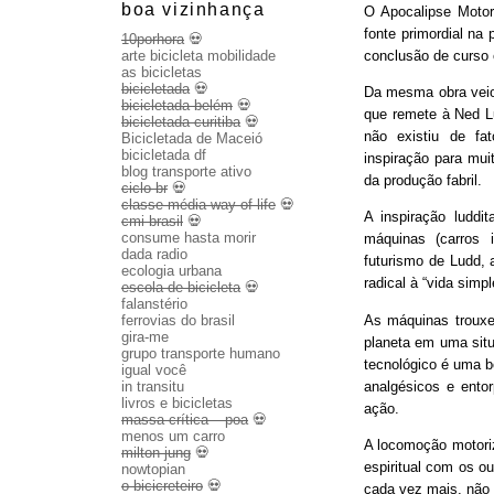
boa vizinhança
O Apocalipse Motor
fonte primordial na
10porhora
💀
conclusão de curso
arte bicicleta mobilidade
as bicicletas
bicicletada
💀
Da mesma obra veio 
bicicletada belém
💀
que remete à Ned Lu
bicicletada curitiba
💀
não existiu de fa
Bicicletada de Maceió
bicicletada df
inspiração para mui
blog transporte ativo
da produção fabril.
ciclo br
💀
classe média way of life
💀
A inspiração luddit
cmi brasil
💀
consume hasta morir
máquinas (carros 
dada radio
futurismo de Ludd,
ecologia urbana
radical à “vida sim
escola de bicicleta
💀
falanstério
As máquinas trouxe
ferrovias do brasil
gira-me
planeta em uma sit
grupo transporte humano
tecnológico é uma b
igual você
analgésicos e entor
in transitu
livros e bicicletas
ação.
massa crítica – poa
💀
menos um carro
A locomoção motoriza
milton jung
💀
espiritual com os o
nowtopian
o bicicreteiro
💀
cada vez mais, não