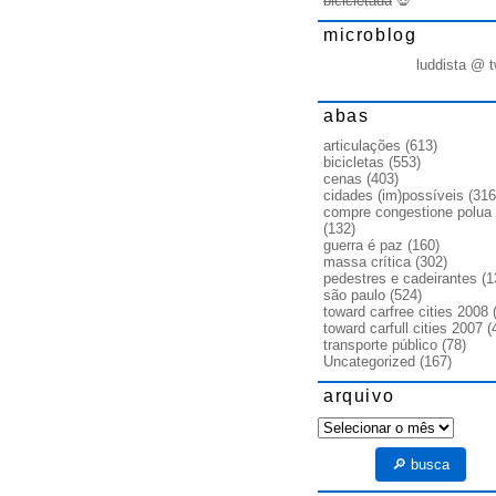
bicicletada
💀
microblog
luddista @ t
abas
articulações
(613)
bicicletas
(553)
cenas
(403)
cidades (im)possíveis
(316
compre congestione polua
(132)
guerra é paz
(160)
massa crítica
(302)
pedestres e cadeirantes
(1
são paulo
(524)
toward carfree cities 2008
(
toward carfull cities 2007
(
transporte público
(78)
Uncategorized
(167)
arquivo
arquivo
🔎 busca