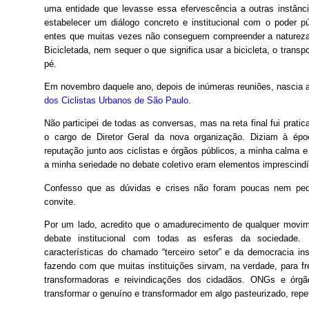
uma entidade que levasse essa efervescência a outras instânci
estabelecer um diálogo concreto e institucional com o poder p
entes que muitas vezes não conseguem compreender a natureza
Bicicletada, nem sequer o que significa usar a bicicleta, o transp
pé.
Em novembro daquele ano, depois de inúmeras reuniões, nascia 
dos Ciclistas Urbanos de São Paulo
.
Não participei de todas as conversas, mas na reta final fui prati
o cargo de Diretor Geral da nova organização. Diziam à ép
reputação junto aos ciclistas e órgãos públicos, a minha calma e
a minha seriedade no debate coletivo eram elementos imprescindív
Confesso que as dúvidas e crises não foram poucas nem peq
convite.
Por um lado, acredito que o amadurecimento de qualquer movi
debate institucional com todas as esferas da sociedade. 
características do chamado “terceiro setor” e da democracia inst
fazendo com que muitas instituições sirvam, na verdade, para fr
transformadoras e reivindicações dos cidadãos. ONGs e órgã
transformar o genuíno e transformador em algo pasteurizado, repet