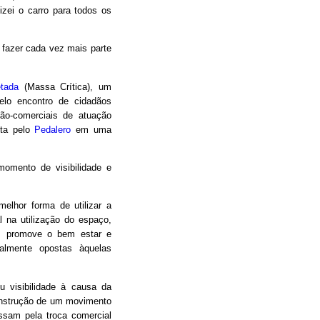
izei o carro para todos os
a fazer cada vez mais parte
etada
(Massa Crítica), um
elo encontro de cidadãos
não-comerciais de atuação
ita pelo
Pedalero
em uma
omento de visibilidade e
melhor forma de utilizar a
al na utilização do espaço,
a, promove o bem estar e
ralmente opostas àquelas
 visibilidade à causa da
construção de um movimento
ssam pela troca comercial