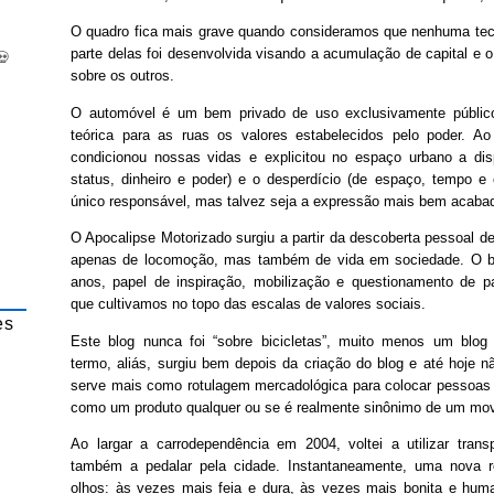
O quadro fica mais grave quando consideramos que nenhuma tecn
parte delas foi desenvolvida visando a acumulação de capital e o
💀
sobre os outros.
O automóvel é um bem privado de uso exclusivamente público,
teórica para as ruas os valores estabelecidos pelo poder. A
condicionou nossas vidas e explicitou no espaço urbano a di
status, dinheiro e poder) e o desperdício (de espaço, tempo e
único responsável, mas talvez seja a expressão mais bem acabad
O Apocalipse Motorizado surgiu a partir da descoberta pessoal de
apenas de locomoção, mas também de vida em sociedade. O bl
anos, papel de inspiração, mobilização e questionamento de pa
que cultivamos no topo das escalas de valores sociais.
es
Este blog nunca foi “sobre bicicletas”, muito menos um blog “
termo, aliás, surgiu bem depois da criação do blog e até hoje n
serve mais como rotulagem mercadológica para colocar pessoas 
como um produto qualquer ou se é realmente sinônimo de um mov
Ao largar a carrodependência em 2004, voltei a utilizar trans
também a pedalar pela cidade. Instantaneamente, uma nova r
olhos: às vezes mais feia e dura, às vezes mais bonita e hu