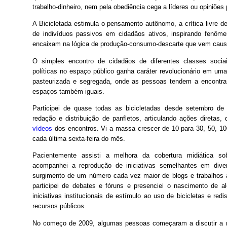
trabalho-dinheiro, nem pela obediência cega a líderes ou opiniões 
A Bicicletada estimula o pensamento autônomo, a crítica livre d
de indivíduos passivos em cidadãos ativos, inspirando fenô
encaixam na lógica de produção-consumo-descarte que vem causa
O simples encontro de cidadãos de diferentes classes sociai
políticas no espaço público ganha caráter revolucionário em u
pasteurizada e segregada, onde as pessoas tendem a encontra
espaços também iguais.
Participei de quase todas as bicicletadas desde setembro de
redação e distribuição de panfletos, articulando ações diretas,
vídeos
dos encontros. Vi a massa crescer de 10 para 30, 50, 100
cada última sexta-feira do mês.
Pacientemente assisti a melhora da cobertura midiática so
acompanhei a reprodução de iniciativas semelhantes em diver
surgimento de um número cada vez maior de blogs e trabalhos
participei de debates e fóruns e presenciei o nascimento de a
iniciativas institucionais de estímulo ao uso de bicicletas e red
recursos públicos.
No começo de 2009, algumas pessoas começaram a discutir a n