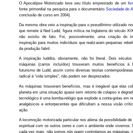
O Apocalipse Motorizado teve seu título emprestado de um
li
fonte primordial na pesquisa para o documentário
Sociedade do 
conclusão de curso em 2004).
Da mesma obra veio a inspiração para o pseudônimo utilizado nos
que remete à Ned Ludd, figura mítica na Inglaterra do século X
não existiu de fato. Foi, possivelmente, uma criação do in
inspiração para muitos indivíduos que realizaram pequenas rebe
da produção fabril.

A inspiração luddita, obviamente, não foi literal. Dois século
máquinas (carros incluídos) trouxeram muitos benefícios à
futurismo de Ludd, assim como diversas teorias contemporâneas
radical à “vida simples”, não podem ser desprezados.
As máquinas trouxeram benefícios, mas é inegável que elas c
planeta em uma situação quase sem retorno de colapso e degrad
tecnológico é uma bomba-relógio que explode a conta-gotas em n
analgésicos e entorpecentes que dificultam a nossa visão crít
ação.
A locomoção motorizada particular nos aliena da possibilidade de l
espiritual com os outros seres e com o ambiente onde vivemos. 
cada vez mais, não somos nós quem controlamos as máquinas, m