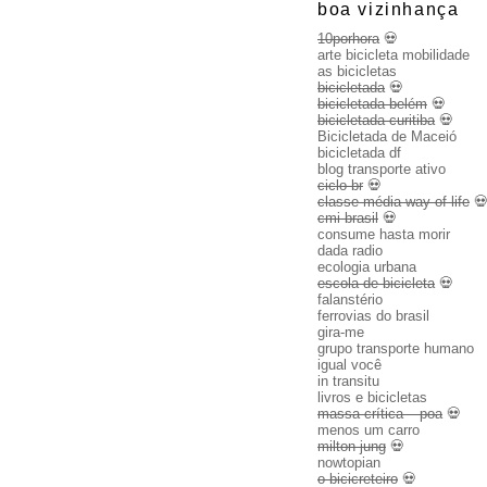
boa vizinhança
10porhora
💀
arte bicicleta mobilidade
as bicicletas
bicicletada
💀
bicicletada belém
💀
bicicletada curitiba
💀
Bicicletada de Maceió
bicicletada df
blog transporte ativo
ciclo br
💀
classe média way of life

cmi brasil
💀
consume hasta morir
dada radio
ecologia urbana
escola de bicicleta
💀
falanstério
ferrovias do brasil
gira-me
grupo transporte humano
igual você
in transitu
livros e bicicletas
massa crítica – poa
💀
menos um carro
milton jung
💀
nowtopian
o bicicreteiro
💀