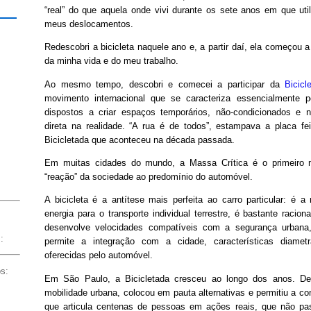
“real” do que aquela onde vivi durante os sete anos em que util
meus deslocamentos.
Redescobri a bicicleta naquele ano e, a partir daí, ela começou 
da minha vida e do meu trabalho.
Ao mesmo tempo, descobri e comecei a participar da
Bicicl
movimento internacional que se caracteriza essencialmente p
dispostos a criar espaços temporários, não-condicionados e 
direta na realidade. “A rua é de todos”, estampava a placa fe
Bicicletada que aconteceu na década passada.
Em muitas cidades do mundo, a Massa Crítica é o primeiro m
“reação” da sociedade ao predomínio do automóvel.
A bicicleta é a antítese mais perfeita ao carro particular: é a 
energia para o transporte individual terrestre, é bastante racion
desenvolve velocidades compatíveis com a segurança urban
:
permite a integração com a cidade, características diamet
oferecidas pelo automóvel.
os:
Em São Paulo, a Bicicletada cresceu ao longo dos anos. Deu
mobilidade urbana, colocou em pauta alternativas e permitiu a 
que articula centenas de pessoas em ações reais, que não pa