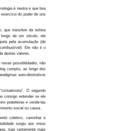
ologia é neutra e que boa
 exercício do poder de uns
 que transfere da esfera
o longo de um século, ele
sputa pela acumulação (de
 combustível). Ele não é o
a destes valores.
 novas possibilidades, não
og cumpriu, ao longo dos
radigmas auto-destrutivos
cicloativista”. O segundo
ão consigo entender se ele
em prateleiras e vende-las
imento social ou causa.
porte coletivo, caminhar e
ealidade surgiu aos meus
mana, mas certamente mais