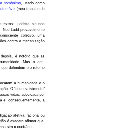
vro homônimo
, usado como
Automóvel
(meu trabalho de
 textos: Luddista, alcunha
IX. Ned Ludd provavelmente
consciente coletivo, uma
liões contra a mecanização
s depois, é notório que as
 humanidade. Mas o anti-
 que defendem o o retorno
olocaram a humanidade e o
ação. O “desenvolvimento”
ossas vidas, adocicada por
ica e, consequentemente, a
igação afetiva, racional ou
Não é exagero afirmar que,
as sim o contrário.