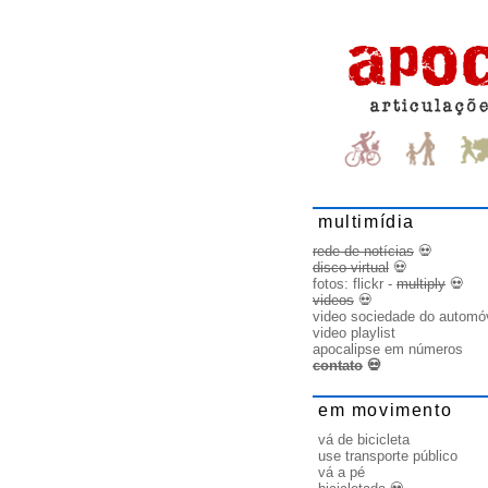
multimídia
rede de notícias
💀
disco virtual
💀
fotos:
flickr
-
multiply
💀
videos
💀
video sociedade do automó
video playlist
apocalipse em números
contato
💀
em movimento
vá de bicicleta
use transporte público
vá a pé