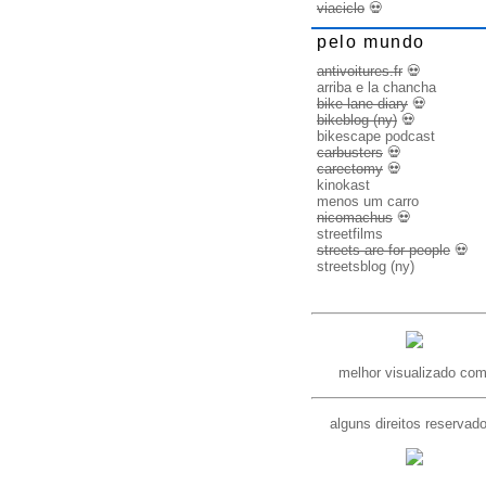
viaciclo
💀
pelo mundo
antivoitures.fr
💀
arriba e la chancha
bike lane diary
💀
bikeblog (ny)
💀
bikescape podcast
carbusters
💀
carectomy
💀
kinokast
menos um carro
nicomachus
💀
streetfilms
streets are for people
💀
streetsblog (ny)
melhor visualizado com
alguns direitos reservad