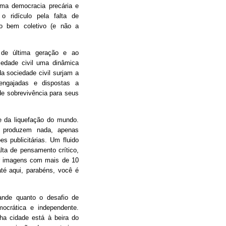
ma democracia precária e
 o ridículo pela falta de
o bem coletivo (e não a
 de última geração e ao
iedade civil uma dinâmica
da sociedade civil surjam a
engajadas e dispostas a
e sobrevivência para seus
 da liquefação do mundo.
 produzem nada, apenas
s publicitárias. Um fluido
alta de pensamento crítico,
tir imagens com mais de 10
é aqui, parabéns, você é
ande quanto o desafio de
mocrática e independente.
nha cidade está à beira do