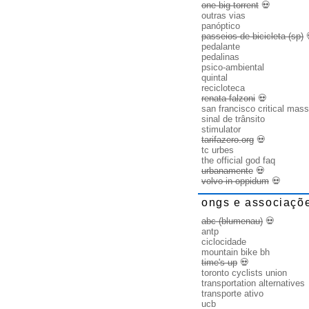
one big torrent
💀
outras vias
panóptico
passeios de bicicleta (sp)
pedalante
pedalinas
psico-ambiental
quintal
recicloteca
renata falzoni
💀
san francisco critical mass
sinal de trânsito
stimulator
tarifazero.org
💀
tc urbes
the official god faq
urbanamente
💀
volvo in oppidum
💀
ongs e associaçõ
abc (blumenau)
💀
antp
ciclocidade
mountain bike bh
time's up
💀
toronto cyclists union
transportation alternatives
transporte ativo
ucb