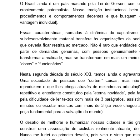
O Brasil ainda é um país marcado pela Lei de Gerson, com u
cronicamente paternalista. Nossa tradição institucional beira
procedimentos e comportamentos decentes e que busquem 
vantagem individual).
Essas características, somadas à dinâmica do capitalismo
subdesenvolvimento material transfere às organizações da soc
que deveria ficar restrita ao mercado. Não é raro que entidades 
partir de demandas genuínas, com pessoas genuinamente 
transformar a realidade, mas se transformam em mais um meio d
“donos” e “funcionários”.
Nesta segunda década do século XXI, temos ainda o agravante
Uma sociedade de pessoas que “curtem” coisas, mas não
reproduzem o que lhes chega através de melindrosas articulaçõe
repetitivo e entediante constituído pela “eterna novidade”, pela f
pela dificuldade de ler textos com mais de 3 parágrafos, assis
minutos ou escutar músicas com mais de 3 (se você chegou at
peça fundamental para a salvação do mundo).
O desafio de melhorar e humanizar nossas cidades é tão gr
construir uma associação de ciclistas realmente atuante, de
Nunca me furtei ao primeiro desafio, pois vejo e sinto que mi