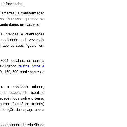
pré-fabricadas.
e amarras, a transformação
menos humanos que não se
ndo danos irreparáveis.
s, crenças e orientações
ma sociedade cada vez mais
r apenas seus “iguais” em
 2004, colaborando com a
 divulgando
relatos, fotos e
, 150, 300 participantes a
bre a mobilidade urbana,
sas cidades do Brasil, o
 acadêmicos sobre o tema,
lgumas (pra lá de tímidas)
istribuição do espaço e dos
ecessidade de criação de