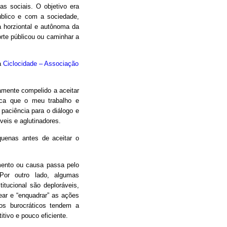
as sociais. O objetivo era
úblico e com a sociedade,
 horziontal e autônoma da
orte públicou ou caminhar a
a
Ciclocidade – Associação
camente compelido a aceitar
oca que o meu trabalho e
 paciência para o diálogo e
eis e aglutinadores.
uenas antes de aceitar o
mento ou causa passa pelo
Por outro lado, algumas
itucional são deploráveis,
ear e “enquadrar” as ações
os burocráticos tendem a
itivo e pouco eficiente.