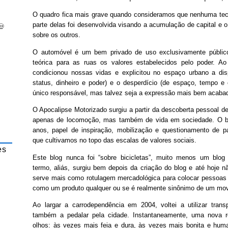
O quadro fica mais grave quando consideramos que nenhuma tecn
parte delas foi desenvolvida visando a acumulação de capital e o
💀
sobre os outros.
O automóvel é um bem privado de uso exclusivamente público,
teórica para as ruas os valores estabelecidos pelo poder. A
condicionou nossas vidas e explicitou no espaço urbano a di
status, dinheiro e poder) e o desperdício (de espaço, tempo e
único responsável, mas talvez seja a expressão mais bem acabad
O Apocalipse Motorizado surgiu a partir da descoberta pessoal de
apenas de locomoção, mas também de vida em sociedade. O bl
anos, papel de inspiração, mobilização e questionamento de pa
que cultivamos no topo das escalas de valores sociais.
es
Este blog nunca foi “sobre bicicletas”, muito menos um blog “
termo, aliás, surgiu bem depois da criação do blog e até hoje n
serve mais como rotulagem mercadológica para colocar pessoas 
como um produto qualquer ou se é realmente sinônimo de um mov
Ao largar a carrodependência em 2004, voltei a utilizar trans
também a pedalar pela cidade. Instantaneamente, uma nova r
olhos: às vezes mais feia e dura, às vezes mais bonita e hu