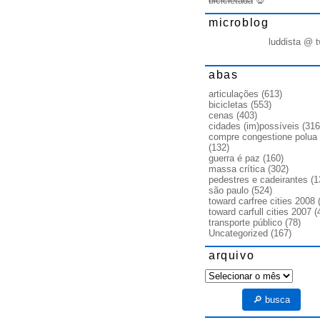
bicicletada
💀
microblog
luddista @ t
abas
articulações
(613)
bicicletas
(553)
cenas
(403)
cidades (im)possíveis
(316
compre congestione polua
(132)
guerra é paz
(160)
massa crítica
(302)
pedestres e cadeirantes
(1
são paulo
(524)
toward carfree cities 2008
(
toward carfull cities 2007
(
transporte público
(78)
Uncategorized
(167)
arquivo
arquivo
🔎 busca