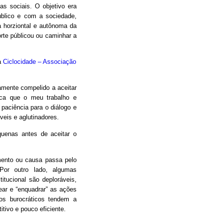
as sociais. O objetivo era
úblico e com a sociedade,
 horziontal e autônoma da
orte públicou ou caminhar a
a
Ciclocidade – Associação
camente compelido a aceitar
oca que o meu trabalho e
 paciência para o diálogo e
eis e aglutinadores.
uenas antes de aceitar o
mento ou causa passa pelo
Por outro lado, algumas
itucional são deploráveis,
ear e “enquadrar” as ações
os burocráticos tendem a
itivo e pouco eficiente.