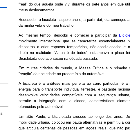
“real” do que aquela onde vivi durante os sete anos em que util
meus deslocamentos.
Redescobri a bicicleta naquele ano e, a partir daí, ela começou 
da minha vida e do meu trabalho.
Ao mesmo tempo, descobri e comecei a participar da
Bicicl
movimento internacional que se caracteriza essencialmente p
dispostos a criar espaços temporários, não-condicionados e 
direta na realidade. “A rua é de todos”, estampava a placa fe
Bicicletada que aconteceu na década passada.
Em muitas cidades do mundo, a Massa Crítica é o primeiro m
“reação” da sociedade ao predomínio do automóvel.
A bicicleta é a antítese mais perfeita ao carro particular: é a 
energia para o transporte individual terrestre, é bastante racion
desenvolve velocidades compatíveis com a segurança urban
:
permite a integração com a cidade, características diamet
oferecidas pelo automóvel.
os:
Em São Paulo, a Bicicletada cresceu ao longo dos anos. Deu
mobilidade urbana, colocou em pauta alternativas e permitiu a 
que articula centenas de pessoas em ações reais, que não pa