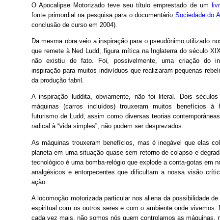
O Apocalipse Motorizado teve seu título emprestado de um
li
fonte primordial na pesquisa para o documentário
Sociedade do 
conclusão de curso em 2004).
Da mesma obra veio a inspiração para o pseudônimo utilizado nos
que remete à Ned Ludd, figura mítica na Inglaterra do século X
não existiu de fato. Foi, possivelmente, uma criação do in
inspiração para muitos indivíduos que realizaram pequenas rebe
da produção fabril.

A inspiração luddita, obviamente, não foi literal. Dois século
máquinas (carros incluídos) trouxeram muitos benefícios à
futurismo de Ludd, assim como diversas teorias contemporâneas
radical à “vida simples”, não podem ser desprezados.
As máquinas trouxeram benefícios, mas é inegável que elas c
planeta em uma situação quase sem retorno de colapso e degrad
tecnológico é uma bomba-relógio que explode a conta-gotas em n
analgésicos e entorpecentes que dificultam a nossa visão crít
ação.
A locomoção motorizada particular nos aliena da possibilidade de l
espiritual com os outros seres e com o ambiente onde vivemos. 
cada vez mais, não somos nós quem controlamos as máquinas, m