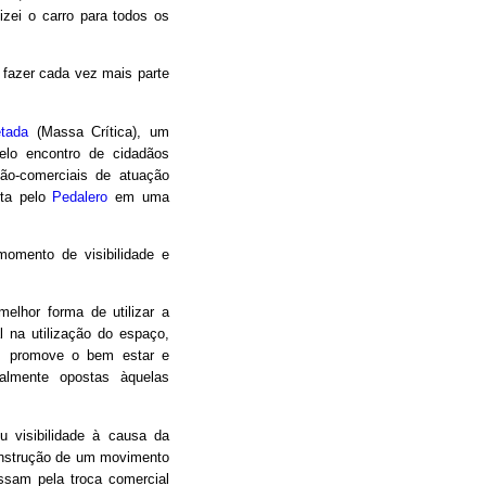
izei o carro para todos os
a fazer cada vez mais parte
etada
(Massa Crítica), um
elo encontro de cidadãos
não-comerciais de atuação
ita pelo
Pedalero
em uma
omento de visibilidade e
melhor forma de utilizar a
al na utilização do espaço,
a, promove o bem estar e
ralmente opostas àquelas
 visibilidade à causa da
construção de um movimento
ssam pela troca comercial