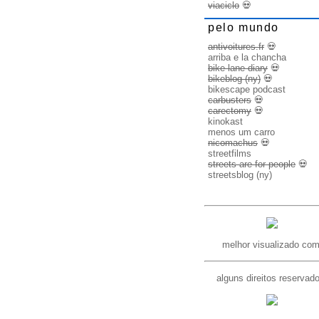
viaciclo
💀
pelo mundo
antivoitures.fr
💀
arriba e la chancha
bike lane diary
💀
bikeblog (ny)
💀
bikescape podcast
carbusters
💀
carectomy
💀
kinokast
menos um carro
nicomachus
💀
streetfilms
streets are for people
💀
streetsblog (ny)
melhor visualizado com
alguns direitos reservad