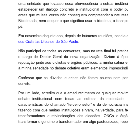
uma entidade que levasse essa efervescência a outras instânci
estabelecer um diálogo concreto e institucional com o poder p
entes que muitas vezes não conseguem compreender a natureza
Bicicletada, nem sequer o que significa usar a bicicleta, o transp
pé.
Em novembro daquele ano, depois de inúmeras reuniões, nascia 
dos Ciclistas Urbanos de São Paulo
.
Não participei de todas as conversas, mas na reta final fui prati
o cargo de Diretor Geral da nova organização. Diziam à ép
reputação junto aos ciclistas e órgãos públicos, a minha calma e
a minha seriedade no debate coletivo eram elementos imprescindív
Confesso que as dúvidas e crises não foram poucas nem peq
convite.
Por um lado, acredito que o amadurecimento de qualquer movi
debate institucional com todas as esferas da sociedade. 
características do chamado “terceiro setor” e da democracia inst
fazendo com que muitas instituições sirvam, na verdade, para fr
transformadoras e reivindicações dos cidadãos. ONGs e órgã
transformar o genuíno e transformador em algo pasteurizado, repet