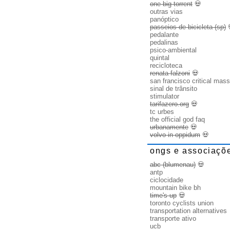
one big torrent
💀
outras vias
panóptico
passeios de bicicleta (sp)
pedalante
pedalinas
psico-ambiental
quintal
recicloteca
renata falzoni
💀
san francisco critical mass
sinal de trânsito
stimulator
tarifazero.org
💀
tc urbes
the official god faq
urbanamente
💀
volvo in oppidum
💀
ongs e associaçõ
abc (blumenau)
💀
antp
ciclocidade
mountain bike bh
time's up
💀
toronto cyclists union
transportation alternatives
transporte ativo
ucb