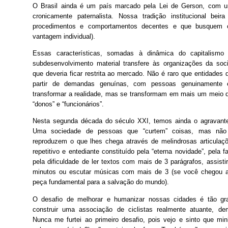
O Brasil ainda é um país marcado pela Lei de Gerson, com u
cronicamente paternalista. Nossa tradição institucional beira
procedimentos e comportamentos decentes e que busquem 
vantagem individual).
Essas características, somadas à dinâmica do capitalismo
subdesenvolvimento material transfere às organizações da soc
que deveria ficar restrita ao mercado. Não é raro que entidades 
partir de demandas genuínas, com pessoas genuinamente 
transformar a realidade, mas se transformam em mais um meio d
“donos” e “funcionários”.
Nesta segunda década do século XXI, temos ainda o agravante
Uma sociedade de pessoas que “curtem” coisas, mas não
reproduzem o que lhes chega através de melindrosas articulaçõe
repetitivo e entediante constituído pela “eterna novidade”, pela f
pela dificuldade de ler textos com mais de 3 parágrafos, assis
minutos ou escutar músicas com mais de 3 (se você chegou at
peça fundamental para a salvação do mundo).
O desafio de melhorar e humanizar nossas cidades é tão gr
construir uma associação de ciclistas realmente atuante, de
Nunca me furtei ao primeiro desafio, pois vejo e sinto que mi