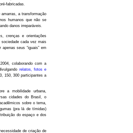
pré-fabricadas.
e amarras, a transformação
menos humanos que não se
ndo danos irreparáveis.
s, crenças e orientações
ma sociedade cada vez mais
r apenas seus “iguais” em
 2004, colaborando com a
 divulgando
relatos, fotos e
, 150, 300 participantes a
bre a mobilidade urbana,
sas cidades do Brasil, o
 acadêmicos sobre o tema,
lgumas (pra lá de tímidas)
istribuição do espaço e dos
ecessidade de criação de