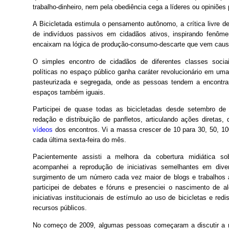
trabalho-dinheiro, nem pela obediência cega a líderes ou opiniões 
A Bicicletada estimula o pensamento autônomo, a crítica livre d
de indivíduos passivos em cidadãos ativos, inspirando fenô
encaixam na lógica de produção-consumo-descarte que vem causa
O simples encontro de cidadãos de diferentes classes sociai
políticas no espaço público ganha caráter revolucionário em u
pasteurizada e segregada, onde as pessoas tendem a encontra
espaços também iguais.
Participei de quase todas as bicicletadas desde setembro de
redação e distribuição de panfletos, articulando ações diretas,
vídeos
dos encontros. Vi a massa crescer de 10 para 30, 50, 100
cada última sexta-feira do mês.
Pacientemente assisti a melhora da cobertura midiática so
acompanhei a reprodução de iniciativas semelhantes em diver
surgimento de um número cada vez maior de blogs e trabalhos
participei de debates e fóruns e presenciei o nascimento de a
iniciativas institucionais de estímulo ao uso de bicicletas e red
recursos públicos.
No começo de 2009, algumas pessoas começaram a discutir a n