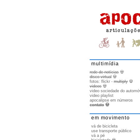
multimídia
rede de notícias
💀
disco virtual
💀
fotos:
flickr
-
multiply
💀
videos
💀
video sociedade do automó
video playlist
apocalipse em números
contato
💀
em movimento
vá de bicicleta
use transporte público
vá a pé