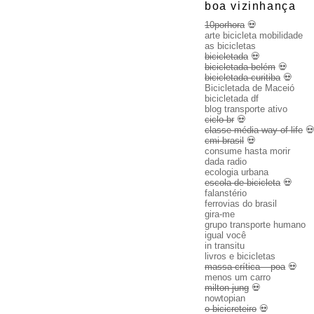
boa vizinhança
10porhora
💀
arte bicicleta mobilidade
as bicicletas
bicicletada
💀
bicicletada belém
💀
bicicletada curitiba
💀
Bicicletada de Maceió
bicicletada df
blog transporte ativo
ciclo br
💀
classe média way of life

cmi brasil
💀
consume hasta morir
dada radio
ecologia urbana
escola de bicicleta
💀
falanstério
ferrovias do brasil
gira-me
grupo transporte humano
igual você
in transitu
livros e bicicletas
massa crítica – poa
💀
menos um carro
milton jung
💀
nowtopian
o bicicreteiro
💀