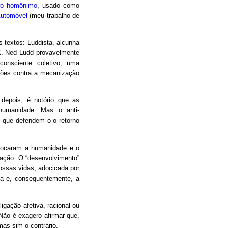
vro homônimo
, usado como
Automóvel
(meu trabalho de
 textos: Luddista, alcunha
IX. Ned Ludd provavelmente
consciente coletivo, uma
liões contra a mecanização
s depois, é notório que as
 humanidade. Mas o anti-
 que defendem o o retorno
olocaram a humanidade e o
ação. O “desenvolvimento”
ossas vidas, adocicada por
ica e, consequentemente, a
igação afetiva, racional ou
Não é exagero afirmar que,
as sim o contrário.