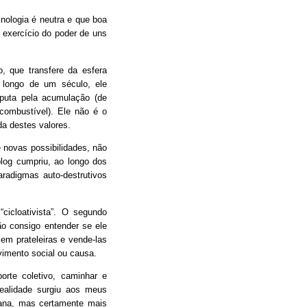
ologia é neutra e que boa
 exercício do poder de uns
 que transfere da esfera
o longo de um século, ele
sputa pela acumulação (de
 combustível). Ele não é o
a destes valores.
 novas possibilidades, não
og cumpriu, ao longo dos
radigmas auto-destrutivos
cicloativista”. O segundo
ão consigo entender se ele
em prateleiras e vende-las
imento social ou causa.
porte coletivo, caminhar e
ealidade surgiu aos meus
mana, mas certamente mais