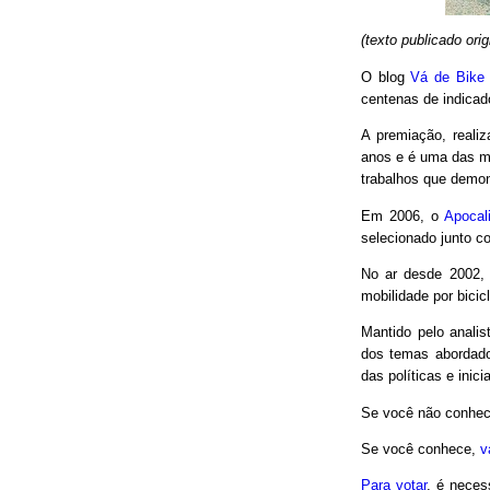
(texto publicado or
O blog
Vá de Bike
centenas de indicad
A premiação, reali
anos e é uma das m
trabalhos que demon
Em 2006, o
Apocal
selecionado junto co
No ar desde 2002,
mobilidade por bici
Mantido pelo analis
dos temas abordado
das políticas e inici
Se você não conhec
Se você conhece,
v
Para votar
, é neces