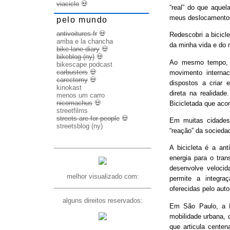
viaciclo
💀
“real” do que aquel
meus deslocamento
pelo mundo
antivoitures.fr
💀
Redescobri a bicicl
arriba e la chancha
da minha vida e do 
bike lane diary
💀
bikeblog (ny)
💀
Ao mesmo tempo, d
bikescape podcast
carbusters
💀
movimento internac
carectomy
💀
dispostos a criar 
kinokast
direta na realidad
menos um carro
nicomachus
💀
Bicicletada que ac
streetfilms
streets are for people
💀
Em muitas cidades
streetsblog (ny)
“reação” da socieda
A bicicleta é a ant
energia para o trans
desenvolve veloci
melhor visualizado com:
permite a integra
oferecidas pelo aut
alguns direitos reservados:
Em São Paulo, a B
mobilidade urbana, 
que articula cente