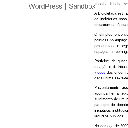
trabalho-dinheiro, n
|
WordPress
Sandbox
A Bicicletada estim
de indivíduos pas
encaixam na lógica
O simples encontro
políticas no espaço
pasteurizada e seg
espaços também igu
Participei de quas
redação e distribui
vídeos
dos encontro
cada última sexta-f
Pacientemente ass
acompanhei a repro
surgimento de um n
participei de debat
iniciativas instituc
recursos públicos.
No começo de 2009,