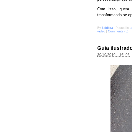
Com isso, quem s
transformando-se a
By
luddista
|
Posted in
a
vídeo
|
Comments (5)
Guia ilustrad
30/10/2010 – 16h06