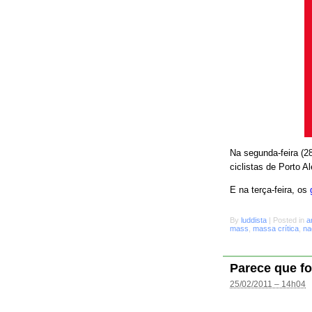
Na segunda-feira (28
ciclistas de Porto A
E na terça-feira, os
By
luddista
|
Posted in
a
mass
,
massa crítica
,
na
Parece que fo
25/02/2011 – 14h04