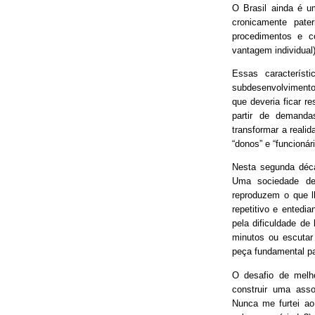
O Brasil ainda é 
cronicamente pater
procedimentos e 
vantagem individual)
Essas característ
subdesenvolvimento
que deveria ficar r
partir de demand
transformar a real
“donos” e “funcionári
Nesta segunda déca
Uma sociedade de
reproduzem o que lh
repetitivo e entedia
pela dificuldade de
minutos ou escutar
peça fundamental p
O desafio de melh
construir uma asso
Nunca me furtei ao 