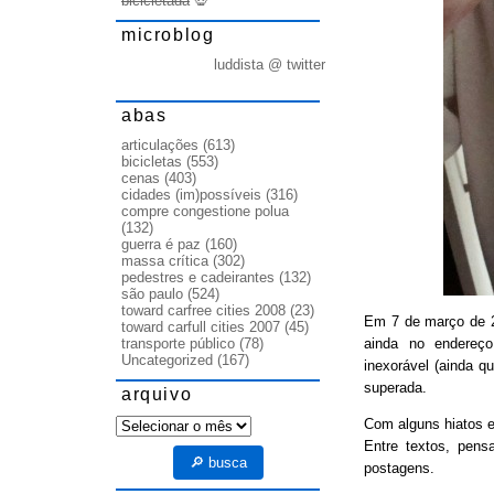
bicicletada
💀
microblog
luddista @ twitter
abas
articulações
(613)
bicicletas
(553)
cenas
(403)
cidades (im)possíveis
(316)
compre congestione polua
(132)
guerra é paz
(160)
massa crítica
(302)
pedestres e cadeirantes
(132)
são paulo
(524)
toward carfree cities 2008
(23)
Em 7 de março de
toward carfull cities 2007
(45)
ainda no endereço
transporte público
(78)
Uncategorized
(167)
inexorável (ainda q
superada.
arquivo
arquivo
Com alguns hiatos e
Entre textos, pens
🔎 busca
postagens.