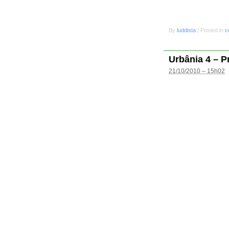
By
luddista
|
Posted in
c
Urbânia 4 – P
21/10/2010 – 15h02