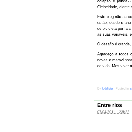
colapso e (ainda?
Ciclocidade, ciente 
Este blog não acab
estão, desde o ano 
de bicicleta por fal
as suas variáveis, é
O desafio é grande
Agradeço a todos o
novas e maravilhosa
da vida. Mas viver 
By
luddista
|
Posted in
a
Entre rios
07/04/2011 – 23h22