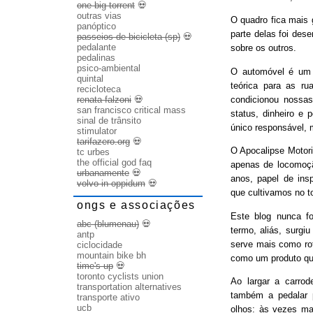
one big torrent
💀
outras vias
O quadro fica mais
panóptico
parte delas foi des
passeios de bicicleta (sp)
💀
pedalante
sobre os outros.
pedalinas
psico-ambiental
O automóvel é um b
quintal
teórica para as ru
recicloteca
condicionou nossas
renata falzoni
💀
san francisco critical mass
status, dinheiro e 
sinal de trânsito
único responsável, 
stimulator
tarifazero.org
💀
O Apocalipse Motori
tc urbes
the official god faq
apenas de locomoç
urbanamente
💀
anos, papel de ins
volvo in oppidum
💀
que cultivamos no t
ongs e associações
Este blog nunca fo
abc (blumenau)
💀
termo, aliás, surgi
antp
serve mais como rot
ciclocidade
mountain bike bh
como um produto qu
time's up
💀
toronto cyclists union
Ao largar a carrode
transportation alternatives
também a pedalar 
transporte ativo
ucb
olhos: às vezes ma