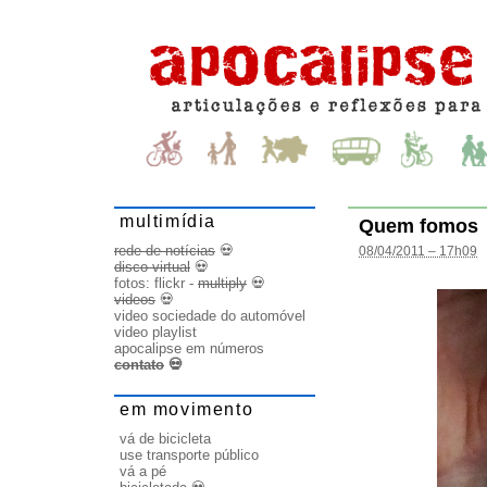
multimídia
Quem fomos
rede de notícias
💀
08/04/2011 – 17h09
disco virtual
💀
fotos:
flickr
-
multiply
💀
videos
💀
video sociedade do automóvel
video playlist
apocalipse em números
contato
💀
em movimento
vá de bicicleta
use transporte público
vá a pé