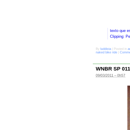
texto que e
Clipping: P
By
luddista
|
Posted in
a
naked bike ride
|
Commen
WNBR SP 01
09/03/2011 – 0h57