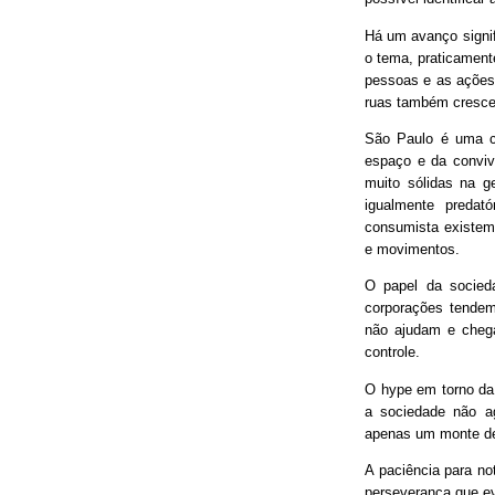
Há um avanço signif
o tema, praticament
pessoas e as ações
ruas também cresce
São Paulo é uma ci
espaço e da conviv
muito sólidas na g
igualmente predat
consumista existem 
e movimentos.
O papel da socieda
corporações tendem
não ajudam e chega
controle.
O hype em torno da 
a sociedade não ag
apenas um monte de
A paciência para no
perseverança que ev