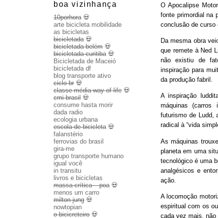
boa vizinhança
O Apocalipse Motor
fonte primordial na
10porhora
💀
conclusão de curso
arte bicicleta mobilidade
as bicicletas
bicicletada
💀
Da mesma obra veio 
bicicletada belém
💀
que remete à Ned Lu
bicicletada curitiba
💀
não existiu de fa
Bicicletada de Maceió
bicicletada df
inspiração para mui
blog transporte ativo
da produção fabril.
ciclo br
💀
classe média way of life
💀
A inspiração luddit
cmi brasil
💀
consume hasta morir
máquinas (carros 
dada radio
futurismo de Ludd,
ecologia urbana
radical à “vida sim
escola de bicicleta
💀
falanstério
As máquinas trouxe
ferrovias do brasil
gira-me
planeta em uma sit
grupo transporte humano
tecnológico é uma b
igual você
analgésicos e entor
in transitu
livros e bicicletas
ação.
massa crítica – poa
💀
menos um carro
A locomoção motoriza
milton jung
💀
espiritual com os o
nowtopian
o bicicreteiro
💀
cada vez mais, não