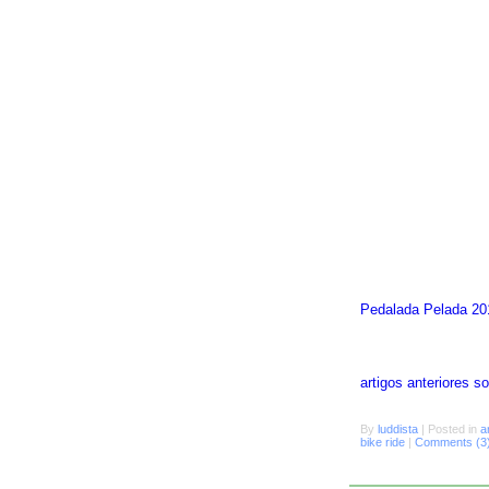
Pedalada Pelada 20
artigos anteriores 
By
luddista
|
Posted in
a
bike ride
|
Comments (3