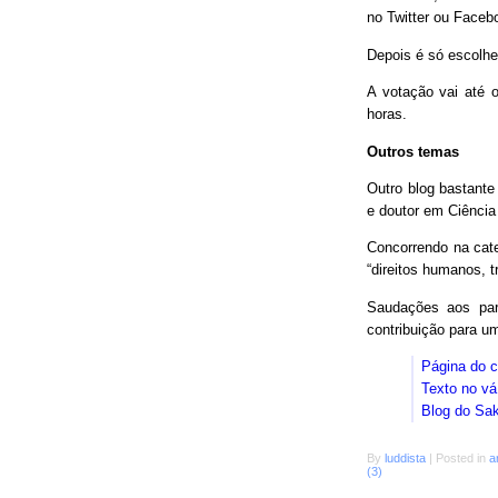
no Twitter ou Faceb
Depois é só escolhe
A votação vai até o
horas.
Outros temas
Outro blog bastant
e doutor em Ciência
Concorrendo na cat
“direitos humanos, 
Saudações aos parc
contribuição para 
Página do 
Texto no vá
Blog do Sa
By
luddista
|
Posted in
a
(3)