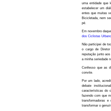
uma entidade que le
estabelecer um diá
entes que muitas v
Bicicletada, nem seq
pé.
Em novembro daquel
dos Ciclistas Urban
Não participei de to
o cargo de Direto
reputação junto aos
a minha seriedade n
Confesso que as d
convite.
Por um lado, acred
debate institucio
características do 
fazendo com que mui
transformadoras e
transformar o genuín