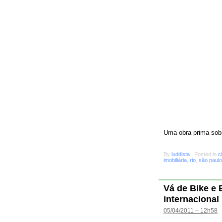
Uma obra prima sobr
By
luddista
|
Posted in
c
imobiliária
,
rio
,
são paulo
Vá de Bike e
internacional
05/04/2011 – 12h58